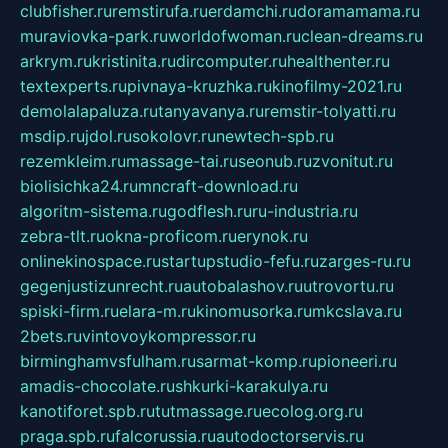
clubfisher.ru
remstirufa.ru
erdamchi.ru
doramamama.ru
muraviovka-park.ru
worldofwoman.ru
clean-dreams.ru
arkrym.ru
kristinita.ru
dircomputer.ru
healthenter.ru
textexperts.ru
pivnaya-kruzhka.ru
kinofilmy-2021.ru
demolalapaluza.ru
tanyavanya.ru
remstir-tolyatti.ru
msdip.ru
jdol.ru
sokolovr.ru
newtech-spb.ru
rezemkleim.ru
massage-tai.ru
seonub.ru
zvonitut.ru
biolisichka24.ru
mncraft-download.ru
algoritm-sistema.ru
godflesh.ru
ru-industria.ru
zebra-tlt.ru
okna-proficom.ru
erynok.ru
onlinekinospace.ru
startupstudio-fefu.ru
zarges-ru.ru
gegenjustizunrecht.ru
autobalashov.ru
utrovortu.ru
spiski-firm.ru
elara-m.ru
kinomusorka.ru
mkcslava.ru
2bets.ru
vintovoykompressor.ru
birminghamvsfulham.ru
sarmat-komp.ru
pioneeri.ru
amadis-chocolate.ru
shkurki-karakulya.ru
kanotiforet.spb.ru
tutmassage.ru
ecolog.org.ru
praga.spb.ru
falcorussia.ru
autodoctorservis.ru