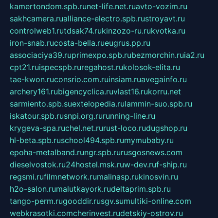
kamertondom.spb.ru
net-life.net.ru
avto-vozim.ru
sakhcamera.ru
alliance-electro.spb.ru
stroyavt.ru
controlweb1.ru
tdsak74.ru
kinzozo-ru.ru
kvotka.ru
iron-snab.ru
costa-bella.ru
eugrus.pp.ru
associaciya39.ru
primexpo.spb.ru
bezmorchin.ru
ia2.ru
cpt21.ru
ispecspb.ru
regahost.ru
kolosok-elita.ru
tae-kwon.ru
consrio.com.ru
insiam.ru
avegainfo.ru
archery161.ru
bigencyclica.ru
vlast16.ru
korru.net
sarmiento.spb.su
extelopedia.ru
lammin-suo.spb.ru
iskatour.spb.ru
snpi.org.ru
running-line.ru
krygeva-spa.ru
chel.net.ru
rust-loco.ru
dugshop.ru
hl-beta.spb.ru
school494.spb.ru
mymubaby.ru
epoha-metalband.ru
ngr.spb.ru
rusgosnews.com
dieselvostok.ru
24hostel.msk.ru
w-dev.ru
f-ship.ru
regsmi.ru
filmnetwork.ru
malinasp.ru
kinosvin.ru
h2o-salon.ru
malutkayork.ru
deltaprim.spb.ru
tango-perm.ru
gooddir.ru
sgv.su
multiki-online.com
webkrasotki.com
cherinvest.ru
detskiy-ostrov.ru