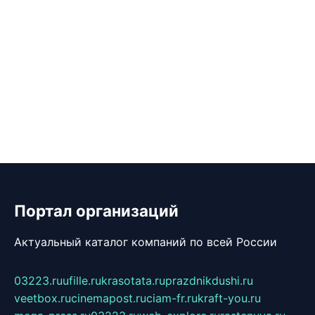
Портал организаций
Актуальный каталог компаний по всей России
03223.ru
ufille.ru
krasotata.ru
prazdnikdushi.ru
veetbox.ru
cinemapost.ru
ciam-fr.ru
kraft-you.ru