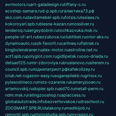
avrmotors.ru
art-galadesign.ru
tiffany-c.ru
ecostep-samara.ru
d-p.spb.ru
галактика73.рф
sko.com.ru
davitamebel-spb.ru
fotsis.ru
tesiaes.ru
kokoroyari.spb.ru
blesna-kazan.ru
mossilver.ru
lenderoq.ru
sergeydobrin.ru
tochkazvuka.msk.ru
people-of-art.ru
bezzubova.ru
clubtibet.ru
orior-aks.ru
dynamoauto.ru
szk-favorit.ru
carlines.ru
flatnsk.ru
kingbolenskaner.ru
alex-motor.ru
astroline.net.ru
act1.spb.ru
polyglot.com.ru
gidlipetsk.ru
ooo-driada.ru
detsad125.ru
mir-zdoroviya.ru
bruslanovo.ru
siterem.ru
council.spb.ru
лодкипатриот.рф
kafekolizey.ru
iclub.net.ru
gazon-easy.ru
sugarepilekb.ru
grinox.ru
pylesostineco.ru
msts-ozarenie.ru
kameryjooan.ru
artemovskij.ru
dopler.spb.ru
aid70.ru
metall-perm.ru
ndm.msk.ru
ratingzooshop.ru
apiaccess.ru
globalautotrade.info
bezverhovskoe.ru
drsschool.ru
ZOOSMART.SPB.RU
dalakony.ru
medikijob.ru
remontt.spb.ru
photostudia.spb.ru
myragon.ru