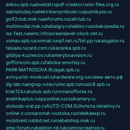
ankou.spb.ru
alvesta1.ru
pdf-creator.ru
nix-files.org.ru
sakhatoday.ru
elektrikersymboler.ru
sputnikyes.ru
golf2club.msk.ru
aeforums.ru
zallclub.ru
multimodal.msk.ru
habaigry.ru
haikko.ru
sobakopedia.ru
isz-fest.ru
ewnc.info
screensaver-clock.net.ru
volnav.spb.ru
comnat.ru
npf.net.ru
7bit.pp.ru
kalugatur.ru
tesiaes.ru
card.com.ru
kazanka.spb.ru
gildiya-kuznecov.ru
kameryboavision.ru
griffoncom.spb.ru
fabrika-emotsiy.ru
PARK-MATROSOVA.RU
agat.spb.ru
avtoyurist-moskva1.ru
hardware.org.ru
схема-авто.рф
dg-lab.ru
angrup.ru
recruiter.spb.ru
music8.spb.ru
krsk124.ru
kubok.spb.ru
romanofforex.ru
analitikaplus.ru
spyonline.ru
zosikamery.ru
sloboda-ural.pp.ru
AUTO-COM.SU
hohota.net
alimy.ru
online-z.com
aromat-vostoka.ru
otdelkaexp.ru
mobilvest.ru
bbd.net.ru
mebelshop.msk.ru
smp-forum.ru
bastion-td.ru
kosmoscreative.ru