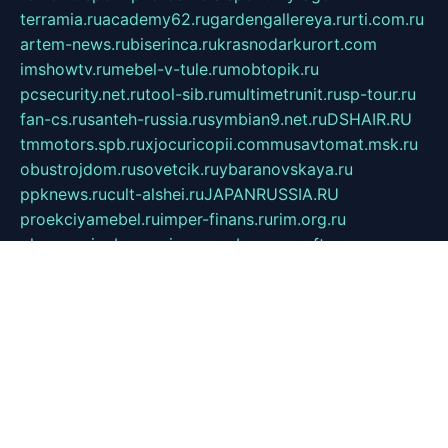
terramia.ru
academy62.ru
gardengallereya.ru
rti.com.ru
artem-news.ru
biserinca.ru
krasnodarkurort.com
imshowtv.ru
mebel-v-tule.ru
mobtopik.ru
pcsecurity.net.ru
tool-sib.ru
multimetrunit.ru
sp-tour.ru
fan-cs.ru
santeh-russia.ru
symbian9.net.ru
DSHAIR.RU
tmmotors.spb.ru
xjocuricopii.com
musavtomat.msk.ru
obustrojdom.ru
sovetcik.ru
ybaranovskaya.ru
ppknews.ru
cult-alshei.ru
JAPANRUSSIA.RU
proekciyamebel.ru
imper-finans.ru
rim.org.ru
glamourai.ru
brassminus.ru
zabor-pro.ru
ftn.pp.ru
dorogoe58.ru
laimengpacker.ru
kuzova-zapchasti.ru
sageerp.ru
taxodrom.ru
dsrazvitie.ru
hardcity.net.ru
ratinghomegames.ru
topservice25.ru
gubernyan.ru
gtglasslined.ru
ii4.ru
tssport.spb.ru
andorra24.com
blackwallstreet.ru
oboimos.ru
optim-doors.com.ru
ikuch.ru
nycr.org.ru
npa21.ru
vremya-ch.spb.ru
desert000.ru
ivtorgi.ru
ifiori.ru
catalog-statei.ru
dcv.org.ru
spetsmaster174.ru
ipkameryhiseeu.ru