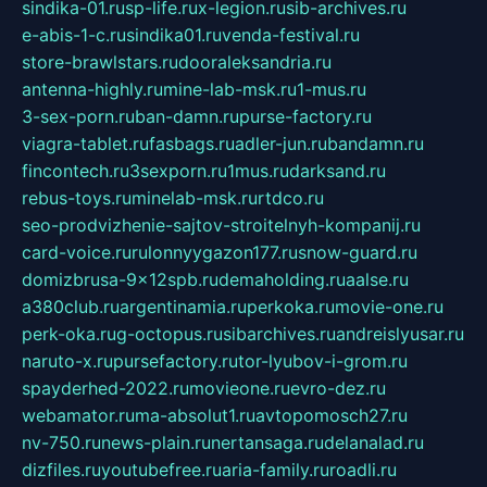
sindika-01.ru
sp-life.ru
x-legion.ru
sib-archives.ru
e-abis-1-c.ru
sindika01.ru
venda-festival.ru
store-brawlstars.ru
dooraleksandria.ru
antenna-highly.ru
mine-lab-msk.ru
1-mus.ru
3-sex-porn.ru
ban-damn.ru
purse-factory.ru
viagra-tablet.ru
fasbags.ru
adler-jun.ru
bandamn.ru
fincontech.ru
3sexporn.ru
1mus.ru
darksand.ru
rebus-toys.ru
minelab-msk.ru
rtdco.ru
seo-prodvizhenie-sajtov-stroitelnyh-kompanij.ru
card-voice.ru
rulonnyygazon177.ru
snow-guard.ru
domizbrusa-9x12spb.ru
demaholding.ru
aalse.ru
a380club.ru
argentinamia.ru
perkoka.ru
movie-one.ru
perk-oka.ru
g-octopus.ru
sibarchives.ru
andreislyusar.ru
naruto-x.ru
pursefactory.ru
tor-lyubov-i-grom.ru
spayderhed-2022.ru
movieone.ru
evro-dez.ru
webamator.ru
ma-absolut1.ru
avtopomosch27.ru
nv-750.ru
news-plain.ru
nertansaga.ru
delanalad.ru
dizfiles.ru
youtubefree.ru
aria-family.ru
roadli.ru