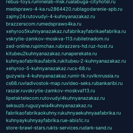
rebus-toys.ru
minelab-msk.ru
alabuga-cityhotel.ru
medsprawo-4-ka.ru
2864420.ru
blagodarenie-spb.ru
zajmy24.ru
tovudyi-4-kuhnyanazakaz.ru
brazzerscom.ru
medsprawo4ka.ru
xehyroo5kuhnyanazakaz.ru
fabrikayfabrikaefabrika.ru
vskrytie-zamkov-moskva-113.ru
biletnadom.ru
zed-online.ru
pimchax.ru
brazzers-hd.ru
z-host.ru
kitubeu2kuhnyanazakaz.ru
naperekate.ru
kuhnyaofabrikaufabrik.ru
kitubeu-2-kuhnyanazakaz.ru
xehyroo-5-kuhnyanazakaz.ru
cs-68.ru
guzywia-4-kuhnyanazakaz.ru
mir-tk.ru
vlknrussia.ru
cs68.ru
vladivostok-map.ru
video-seks.ru
bankaribi.ru
raszar.ru
vskrytie-zamkov-moskva113.ru
lipetsktelecom.ru
tovudyi4kuhnyanazakaz.ru
seksuzb.ru
guzywia4kuhnyanazakaz.ru
fabrikaofabrikaokuhny.ru
kuhnyaekuhnyaafabrika.ru
kuhnyaykuhnyayfabrika.ru
e-abis1c.ru
store-brawl-stars.ru
kts-services.ru
dark-sand.ru