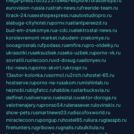
mega-press.ru
03223.ru
web-explore.ru
rastenuya.ru
eurovision-russia.ru
strah-news.ru
freeride-team.ru
itrack-24.ru
sexshopexpress.ru
autostudiopro.ru
alabuga-cityhotel.ru
pornv.ru
atlantpereezd.ru
bud-em-znakomye.ru
a-cdc.ru
elektrostal-news.ru
korolevremont-market.ru
budem-znakomye.ru
oooagrosnab.ru
fpodaso.ru
emfire.ru
pro-otdelky.ru
ukrasotki.ru
seksuzbek.ru
seks-uzbek.ru
porno-vk.ru
sovratili.ru
olecoon.ru
vd-dosug.ru
adonyev.ru
rbc-news.ru
porno-skvirt.ru
krospr.ru
13autor-kolonka.ru
sormol.ru
2rich.ru
hostel-65.ru
hostserve.ru
porno-na-russkom.ru
mishinlab.ru
neznobi.ru
bigfatcc.ru
habble.ru
starbucksvia.ru
delfinet.ru
silvernano.ru
elestal.ru
vektor-doroga.ru
velotrenajery.ru
pronso54.ru
lenasever.ru
lovinskix.ru
show-pets.ru
smartnews03.ru
discofoxworld.ru
miraclecoon.ru
pongup.ru
hostel65.ru
liura.ru
glasspb.ru
firehunters.ru
gribowo.ru
gnalis.ru
bulkitula.ru