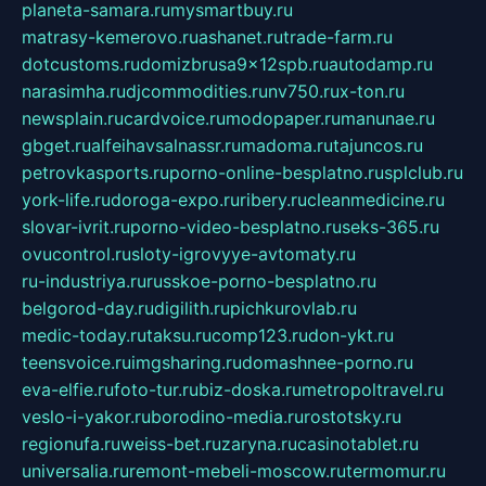
planeta-samara.ru
mysmartbuy.ru
matrasy-kemerovo.ru
ashanet.ru
trade-farm.ru
dotcustoms.ru
domizbrusa9x12spb.ru
autodamp.ru
narasimha.ru
djcommodities.ru
nv750.ru
x-ton.ru
newsplain.ru
cardvoice.ru
modopaper.ru
manunae.ru
gbget.ru
alfeihavsalnassr.ru
madoma.ru
tajuncos.ru
petrovkasports.ru
porno-online-besplatno.ru
splclub.ru
york-life.ru
doroga-expo.ru
ribery.ru
cleanmedicine.ru
slovar-ivrit.ru
porno-video-besplatno.ru
seks-365.ru
ovucontrol.ru
sloty-igrovyye-avtomaty.ru
ru-industriya.ru
russkoe-porno-besplatno.ru
belgorod-day.ru
digilith.ru
pichkurovlab.ru
medic-today.ru
taksu.ru
comp123.ru
don-ykt.ru
teensvoice.ru
imgsharing.ru
domashnee-porno.ru
eva-elfie.ru
foto-tur.ru
biz-doska.ru
metropoltravel.ru
veslo-i-yakor.ru
borodino-media.ru
rostotsky.ru
regionufa.ru
weiss-bet.ru
zaryna.ru
casinotablet.ru
universalia.ru
remont-mebeli-moscow.ru
termomur.ru