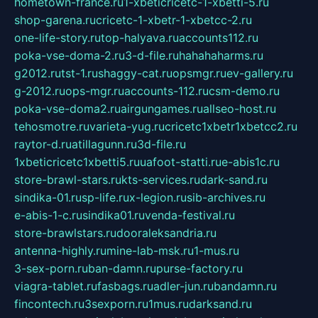
hometown-france.ru
1-xbeticricetc-1-xbetti-5.ru
shop-garena.ru
cricetc-1-xbetr-1-xbetcc-2.ru
one-life-story.ru
top-halyava.ru
accounts112.ru
poka-vse-doma-2.ru
3-d-file.ru
hahahaharms.ru
g2012.ru
tst-1.ru
shaggy-cat.ru
opsmgr.ru
ev-gallery.ru
g-2012.ru
ops-mgr.ru
accounts-112.ru
csm-demo.ru
poka-vse-doma2.ru
airgungames.ru
allseo-host.ru
tehosmotre.ru
varieta-yug.ru
cricetc1xbetr1xbetcc2.ru
raytor-d.ru
atillagunn.ru
3d-file.ru
1xbeticricetc1xbetti5.ru
uafoot-statti.ru
e-abis1c.ru
store-brawl-stars.ru
kts-services.ru
dark-sand.ru
sindika-01.ru
sp-life.ru
x-legion.ru
sib-archives.ru
e-abis-1-c.ru
sindika01.ru
venda-festival.ru
store-brawlstars.ru
dooraleksandria.ru
antenna-highly.ru
mine-lab-msk.ru
1-mus.ru
3-sex-porn.ru
ban-damn.ru
purse-factory.ru
viagra-tablet.ru
fasbags.ru
adler-jun.ru
bandamn.ru
fincontech.ru
3sexporn.ru
1mus.ru
darksand.ru