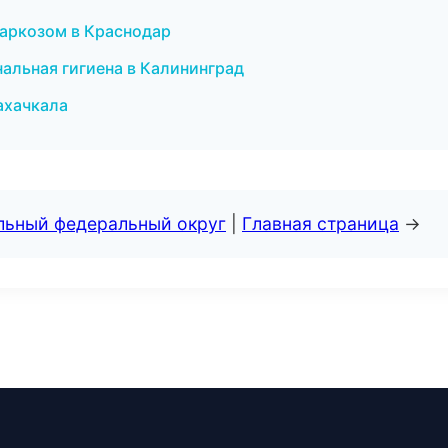
наркозом в Краснодар
альная гигиена в Калининград
ахачкала
альный федеральный округ
|
Главная страница
→