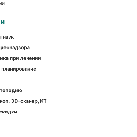
ми
ми
ы наук
требнадзора
тика при лечении
 планирование
ортопедию
оп, 3D-сканер, КТ
скидки