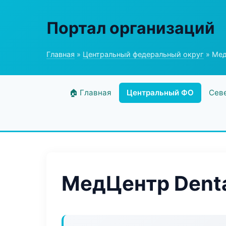
Портал организаций
Главная
»
Центральный федеральный округ
» Мед
🏠 Главная
Центральный ФО
Сев
МедЦентр Denta