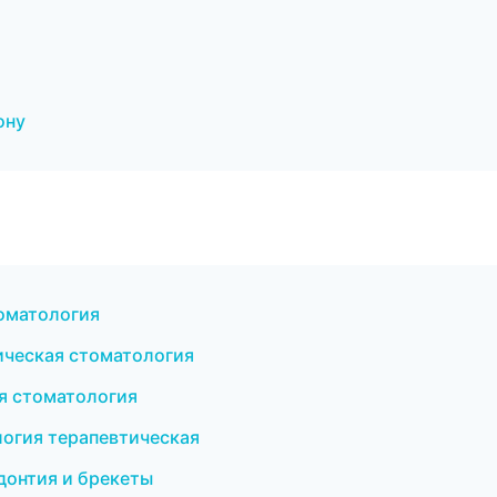
ону
томатология
тическая стоматология
ая стоматология
логия терапевтическая
донтия и брекеты