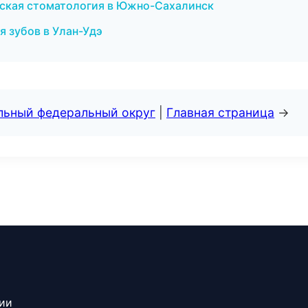
еская стоматология в Южно-Сахалинск
я зубов в Улан-Удэ
альный федеральный округ
|
Главная страница
→
сии