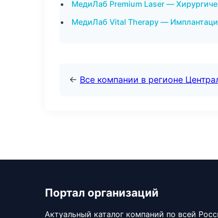
МедиЛаб Premium Laser — Хирургич
МедиЛаб Vital Therapy — Имплантаци
←
Все компании в регионе Центр
Портал организаций
Актуальный каталог компаний по всей Рос