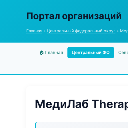
Портал организаций
Главная
»
Центральный федеральный округ
» Мед
🏠 Главная
Центральный ФО
Сев
МедиЛаб Thera