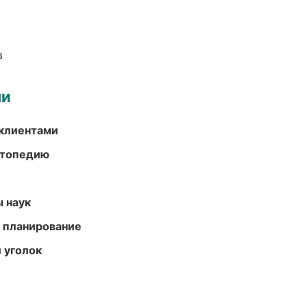
в
ми
 клиентами
ортопедию
ы наук
 планирование
 уголок