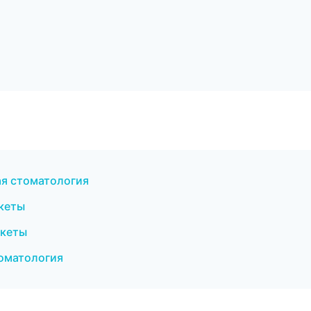
ая стоматология
екеты
екеты
томатология