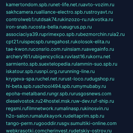
kamertondom.spb.ru
net-life.net.ru
avto-vozim.ru
sakhcamera.ru
alliance-electro.spb.ru
stroyavt.ru
controlweb1.ru
tdsak74.ru
kinzozo-ru.ru
kvotka.ru
iron-snab.ru
costa-bella.ru
eugrus.pp.ru
associaciya39.ru
primexpo.spb.ru
bezmorchin.ru
ia2.ru
cpt21.ru
ispecspb.ru
regahost.ru
kolosok-elita.ru
tae-kwon.ru
consrio.com.ru
insiam.ru
avegainfo.ru
archery161.ru
bigencyclica.ru
vlast16.ru
korru.net
sarmiento.spb.su
extelopedia.ru
lammin-suo.spb.ru
iskatour.spb.ru
snpi.org.ru
running-line.ru
krygeva-spa.ru
chel.net.ru
rust-loco.ru
dugshop.ru
hl-beta.spb.ru
school494.spb.ru
mymubaby.ru
epoha-metalband.ru
ngr.spb.ru
rusgosnews.com
dieselvostok.ru
24hostel.msk.ru
w-dev.ru
f-ship.ru
regsmi.ru
filmnetwork.ru
malinasp.ru
kinosvin.ru
h2o-salon.ru
malutkayork.ru
deltaprim.spb.ru
tango-perm.ru
gooddir.ru
sgv.su
multiki-online.com
webkrasotki.com
cherinvest.ru
detskiy-ostrov.ru