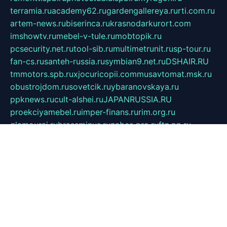
terramia.ru
academy62.ru
gardengallereya.ru
rti.com.ru
artem-news.ru
biserinca.ru
krasnodarkurort.com
imshowtv.ru
mebel-v-tule.ru
mobtopik.ru
pcsecurity.net.ru
tool-sib.ru
multimetrunit.ru
sp-tour.ru
fan-cs.ru
santeh-russia.ru
symbian9.net.ru
DSHAIR.RU
tmmotors.spb.ru
xjocuricopii.com
musavtomat.msk.ru
obustrojdom.ru
sovetcik.ru
ybaranovskaya.ru
ppknews.ru
cult-alshei.ru
JAPANRUSSIA.RU
proekciyamebel.ru
imper-finans.ru
rim.org.ru
glamourai.ru
brassminus.ru
zabor-pro.ru
ftn.pp.ru
dorogoe58.ru
laimengpacker.ru
kuzova-zapchasti.ru
sageerp.ru
taxodrom.ru
dsrazvitie.ru
hardcity.net.ru
ratinghomegames.ru
topservice25.ru
gubernyan.ru
gtglasslined.ru
ii4.ru
tssport.spb.ru
andorra24.com
blackwallstreet.ru
oboimos.ru
optim-doors.com.ru
ikuch.ru
nycr.org.ru
npa21.ru
vremya-ch.spb.ru
desert000.ru
ivtorgi.ru
ifiori.ru
catalog-statei.ru
dcv.org.ru
spetsmaster174.ru
ipkameryhiseeu.ru