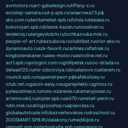
avrmotors.ru
art-galadesign.ru
tiffany-c.ru
ecostep-samara.ru
d-p.spb.ru
галактика73.рф
sko.com.ru
davitamebel-spb.ru
fotsis.ru
tesiaes.ru
kokoroyari.spb.ru
blesna-kazan.ru
mossilver.ru
lenderoq.ru
sergeydobrin.ru
tochkazvuka.msk.ru
people-of-art.ru
bezzubova.ru
clubtibet.ru
orior-aks.ru
dynamoauto.ru
szk-favorit.ru
carlines.ru
flatnsk.ru
kingbolenskaner.ru
alex-motor.ru
astroline.net.ru
act1.spb.ru
polyglot.com.ru
gidlipetsk.ru
ooo-driada.ru
detsad125.ru
mir-zdoroviya.ru
bruslanovo.ru
siterem.ru
council.spb.ru
лодкипатриот.рф
kafekolizey.ru
iclub.net.ru
gazon-easy.ru
sugarepilekb.ru
grinox.ru
pylesostineco.ru
msts-ozarenie.ru
kameryjooan.ru
artemovskij.ru
dopler.spb.ru
aid70.ru
metall-perm.ru
ndm.msk.ru
ratingzooshop.ru
apiaccess.ru
globalautotrade.info
bezverhovskoe.ru
drsschool.ru
ZOOSMART.SPB.RU
dalakony.ru
medikijob.ru
remontt.spb.ru
photostudia.spb.ru
myragon.ru