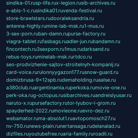
sindika-01.ru
sp-life.ru
x-legion.ru
sib-archives.ru
e-abis-1-c.ru
sindika01.ru
venda-festival.ru
store-brawlstars.ru
dooraleksandria.ru
antenna-highly.ru
mine-lab-msk.ru
1-mus.ru
3-sex-porn.ru
ban-damn.ru
purse-factory.ru
viagra-tablet.ru
fasbags.ru
adler-jun.ru
bandamn.ru
fincontech.ru
3sexporn.ru
1mus.ru
darksand.ru
rebus-toys.ru
minelab-msk.ru
rtdco.ru
seo-prodvizhenie-sajtov-stroitelnyh-kompanij.ru
card-voice.ru
rulonnyygazon177.ru
snow-guard.ru
domizbrusa-9x12spb.ru
demaholding.ru
aalse.ru
a380club.ru
argentinamia.ru
perkoka.ru
movie-one.ru
perk-oka.ru
g-octopus.ru
sibarchives.ru
andreislyusar.ru
naruto-x.ru
pursefactory.ru
tor-lyubov-i-grom.ru
spayderhed-2022.ru
movieone.ru
evro-dez.ru
webamator.ru
ma-absolut1.ru
avtopomosch27.ru
nv-750.ru
news-plain.ru
nertansaga.ru
delanalad.ru
dizfiles.ru
youtubefree.ru
aria-family.ru
roadli.ru