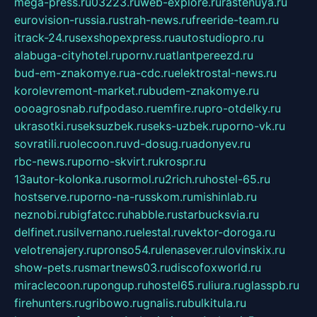
mega-press.ru
03223.ru
web-explore.ru
rastenuya.ru
eurovision-russia.ru
strah-news.ru
freeride-team.ru
itrack-24.ru
sexshopexpress.ru
autostudiopro.ru
alabuga-cityhotel.ru
pornv.ru
atlantpereezd.ru
bud-em-znakomye.ru
a-cdc.ru
elektrostal-news.ru
korolevremont-market.ru
budem-znakomye.ru
oooagrosnab.ru
fpodaso.ru
emfire.ru
pro-otdelky.ru
ukrasotki.ru
seksuzbek.ru
seks-uzbek.ru
porno-vk.ru
sovratili.ru
olecoon.ru
vd-dosug.ru
adonyev.ru
rbc-news.ru
porno-skvirt.ru
krospr.ru
13autor-kolonka.ru
sormol.ru
2rich.ru
hostel-65.ru
hostserve.ru
porno-na-russkom.ru
mishinlab.ru
neznobi.ru
bigfatcc.ru
habble.ru
starbucksvia.ru
delfinet.ru
silvernano.ru
elestal.ru
vektor-doroga.ru
velotrenajery.ru
pronso54.ru
lenasever.ru
lovinskix.ru
show-pets.ru
smartnews03.ru
discofoxworld.ru
miraclecoon.ru
pongup.ru
hostel65.ru
liura.ru
glasspb.ru
firehunters.ru
gribowo.ru
gnalis.ru
bulkitula.ru