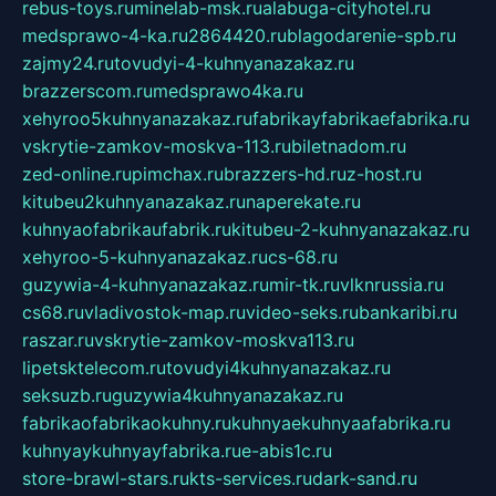
rebus-toys.ru
minelab-msk.ru
alabuga-cityhotel.ru
medsprawo-4-ka.ru
2864420.ru
blagodarenie-spb.ru
zajmy24.ru
tovudyi-4-kuhnyanazakaz.ru
brazzerscom.ru
medsprawo4ka.ru
xehyroo5kuhnyanazakaz.ru
fabrikayfabrikaefabrika.ru
vskrytie-zamkov-moskva-113.ru
biletnadom.ru
zed-online.ru
pimchax.ru
brazzers-hd.ru
z-host.ru
kitubeu2kuhnyanazakaz.ru
naperekate.ru
kuhnyaofabrikaufabrik.ru
kitubeu-2-kuhnyanazakaz.ru
xehyroo-5-kuhnyanazakaz.ru
cs-68.ru
guzywia-4-kuhnyanazakaz.ru
mir-tk.ru
vlknrussia.ru
cs68.ru
vladivostok-map.ru
video-seks.ru
bankaribi.ru
raszar.ru
vskrytie-zamkov-moskva113.ru
lipetsktelecom.ru
tovudyi4kuhnyanazakaz.ru
seksuzb.ru
guzywia4kuhnyanazakaz.ru
fabrikaofabrikaokuhny.ru
kuhnyaekuhnyaafabrika.ru
kuhnyaykuhnyayfabrika.ru
e-abis1c.ru
store-brawl-stars.ru
kts-services.ru
dark-sand.ru