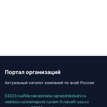
Портал организаций
Актуальный каталог компаний по всей России
03223.ru
ufille.ru
krasotata.ru
prazdnikdushi.ru
veetbox.ru
cinemapost.ru
ciam-fr.ru
kraft-you.ru