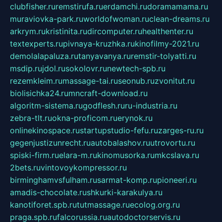
clubfisher.ru
remstirufa.ru
erdamchi.ru
doramamama.ru
muraviovka-park.ru
worldofwoman.ru
clean-dreams.ru
arkrym.ru
kristinita.ru
dircomputer.ru
healthenter.ru
textexperts.ru
pivnaya-kruzhka.ru
kinofilmy-2021.ru
demolalapaluza.ru
tanyavanya.ru
remstir-tolyatti.ru
msdip.ru
jdol.ru
sokolovr.ru
newtech-spb.ru
rezemkleim.ru
massage-tai.ru
seonub.ru
zvonitut.ru
biolisichka24.ru
mncraft-download.ru
algoritm-sistema.ru
godflesh.ru
ru-industria.ru
zebra-tlt.ru
okna-proficom.ru
erynok.ru
onlinekinospace.ru
startupstudio-fefu.ru
zarges-ru.ru
gegenjustizunrecht.ru
autobalashov.ru
utrovortu.ru
spiski-firm.ru
elara-m.ru
kinomusorka.ru
mkcslava.ru
2bets.ru
vintovoykompressor.ru
birminghamvsfulham.ru
sarmat-komp.ru
pioneeri.ru
amadis-chocolate.ru
shkurki-karakulya.ru
kanotiforet.spb.ru
tutmassage.ru
ecolog.org.ru
praga.spb.ru
falcorussia.ru
autodoctorservis.ru