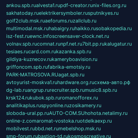
ankou.spb.ru
alvesta1.ru
pdf-creator.ru
nix-files.org.ru
sakhatoday.ru
elektrikersymboler.ru
sputnikyes.ru
golf2club.msk.ru
aeforums.ru
zallclub.ru
multimodal.msk.ru
habaigry.ru
haikko.ru
sobakopedia.ru
isz-fest.ru
ewnc.info
screensaver-clock.net.ru
volnav.spb.ru
comnat.ru
npf.net.ru
7bit.pp.ru
kalugatur.ru
tesiaes.ru
card.com.ru
kazanka.spb.ru
gildiya-kuznecov.ru
kameryboavision.ru
griffoncom.spb.ru
fabrika-emotsiy.ru
PARK-MATROSOVA.RU
agat.spb.ru
avtoyurist-moskva1.ru
hardware.org.ru
схема-авто.рф
dg-lab.ru
angrup.ru
recruiter.spb.ru
music8.spb.ru
krsk124.ru
kubok.spb.ru
romanofforex.ru
analitikaplus.ru
spyonline.ru
zosikamery.ru
sloboda-ural.pp.ru
AUTO-COM.SU
hohota.net
alimy.ru
online-z.com
aromat-vostoka.ru
otdelkaexp.ru
mobilvest.ru
bbd.net.ru
mebelshop.msk.ru
smp-forum.ru
bastion-td.ru
kosmoscreative.ru