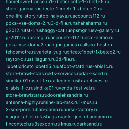
hometown-france.ru
1-xbeticricetc-1-xbetti-5.ru
shop-garena.ru
cricetc-1-xbetr-1-xbetcc-2.ru
one-life-story.ru
top-halyava.ru
accounts112.ru
poka-vse-doma-2.ru
3-d-file.ru
hahahaharms.ru
g2012.ru
tst-1.ru
shaggy-cat.ru
opsmgr.ru
ev-gallery.ru
g-2012.ru
ops-mgr.ru
accounts-112.ru
csm-demo.ru
poka-vse-doma2.ru
airgungames.ru
allseo-host.ru
tehosmotre.ru
varieta-yug.ru
cricetc1xbetr1xbetcc2.ru
raytor-d.ru
atillagunn.ru
3d-file.ru
1xbeticricetc1xbetti5.ru
uafoot-statti.ru
e-abis1c.ru
store-brawl-stars.ru
kts-services.ru
dark-sand.ru
sindika-01.ru
sp-life.ru
x-legion.ru
sib-archives.ru
e-abis-1-c.ru
sindika01.ru
venda-festival.ru
store-brawlstars.ru
dooraleksandria.ru
antenna-highly.ru
mine-lab-msk.ru
1-mus.ru
3-sex-porn.ru
ban-damn.ru
purse-factory.ru
viagra-tablet.ru
fasbags.ru
adler-jun.ru
bandamn.ru
fincontech.ru
3sexporn.ru
1mus.ru
darksand.ru