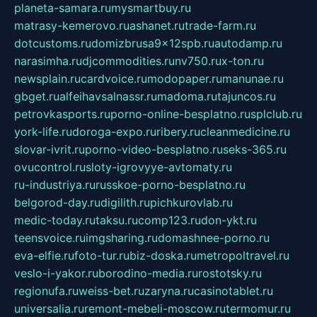
planeta-samara.ru
mysmartbuy.ru
matrasy-kemerovo.ru
ashanet.ru
trade-farm.ru
dotcustoms.ru
domizbrusa9x12spb.ru
autodamp.ru
narasimha.ru
djcommodities.ru
nv750.ru
x-ton.ru
newsplain.ru
cardvoice.ru
modopaper.ru
manunae.ru
gbget.ru
alfeihavsalnassr.ru
madoma.ru
tajuncos.ru
petrovkasports.ru
porno-online-besplatno.ru
splclub.ru
york-life.ru
doroga-expo.ru
ribery.ru
cleanmedicine.ru
slovar-ivrit.ru
porno-video-besplatno.ru
seks-365.ru
ovucontrol.ru
sloty-igrovyye-avtomaty.ru
ru-industriya.ru
russkoe-porno-besplatno.ru
belgorod-day.ru
digilith.ru
pichkurovlab.ru
medic-today.ru
taksu.ru
comp123.ru
don-ykt.ru
teensvoice.ru
imgsharing.ru
domashnee-porno.ru
eva-elfie.ru
foto-tur.ru
biz-doska.ru
metropoltravel.ru
veslo-i-yakor.ru
borodino-media.ru
rostotsky.ru
regionufa.ru
weiss-bet.ru
zaryna.ru
casinotablet.ru
universalia.ru
remont-mebeli-moscow.ru
termomur.ru