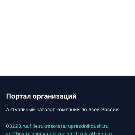
Портал организаций
Актуальный каталог компаний по всей России
03223.ru
ufille.ru
krasotata.ru
prazdnikdushi.ru
veetbox.ru
cinemapost.ru
ciam-fr.ru
kraft-you.ru