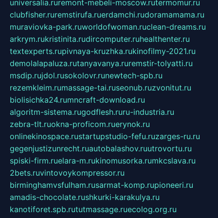
universalia.ru
remont-mebeli-moscow.ru
termomur.ru
clubfisher.ru
remstirufa.ru
erdamchi.ru
doramamama.ru
muraviovka-park.ru
worldofwoman.ru
clean-dreams.ru
arkrym.ru
kristinita.ru
dircomputer.ru
healthenter.ru
textexperts.ru
pivnaya-kruzhka.ru
kinofilmy-2021.ru
demolalapaluza.ru
tanyavanya.ru
remstir-tolyatti.ru
msdip.ru
jdol.ru
sokolovr.ru
newtech-spb.ru
rezemkleim.ru
massage-tai.ru
seonub.ru
zvonitut.ru
biolisichka24.ru
mncraft-download.ru
algoritm-sistema.ru
godflesh.ru
ru-industria.ru
zebra-tlt.ru
okna-proficom.ru
erynok.ru
onlinekinospace.ru
startupstudio-fefu.ru
zarges-ru.ru
gegenjustizunrecht.ru
autobalashov.ru
utrovortu.ru
spiski-firm.ru
elara-m.ru
kinomusorka.ru
mkcslava.ru
2bets.ru
vintovoykompressor.ru
birminghamvsfulham.ru
sarmat-komp.ru
pioneeri.ru
amadis-chocolate.ru
shkurki-karakulya.ru
kanotiforet.spb.ru
tutmassage.ru
ecolog.org.ru