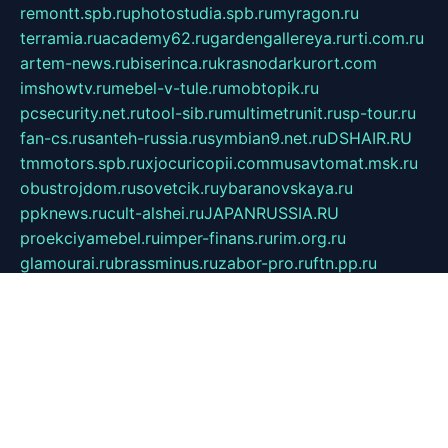
remontt.spb.ru
photostudia.spb.ru
myragon.ru
terramia.ru
academy62.ru
gardengallereya.ru
rti.com.ru
artem-news.ru
biserinca.ru
krasnodarkurort.com
imshowtv.ru
mebel-v-tule.ru
mobtopik.ru
pcsecurity.net.ru
tool-sib.ru
multimetrunit.ru
sp-tour.ru
fan-cs.ru
santeh-russia.ru
symbian9.net.ru
DSHAIR.RU
tmmotors.spb.ru
xjocuricopii.com
musavtomat.msk.ru
obustrojdom.ru
sovetcik.ru
ybaranovskaya.ru
ppknews.ru
cult-alshei.ru
JAPANRUSSIA.RU
proekciyamebel.ru
imper-finans.ru
rim.org.ru
glamourai.ru
brassminus.ru
zabor-pro.ru
ftn.pp.ru
dorogoe58.ru
laimengpacker.ru
kuzova-zapchasti.ru
sageerp.ru
taxodrom.ru
dsrazvitie.ru
hardcity.net.ru
ratinghomegames.ru
topservice25.ru
gubernyan.ru
gtglasslined.ru
ii4.ru
tssport.spb.ru
andorra24.com
blackwallstreet.ru
oboimos.ru
optim-doors.com.ru
ikuch.ru
nycr.org.ru
npa21.ru
vremya-ch.spb.ru
desert000.ru
ivtorgi.ru
ifiori.ru
catalog-statei.ru