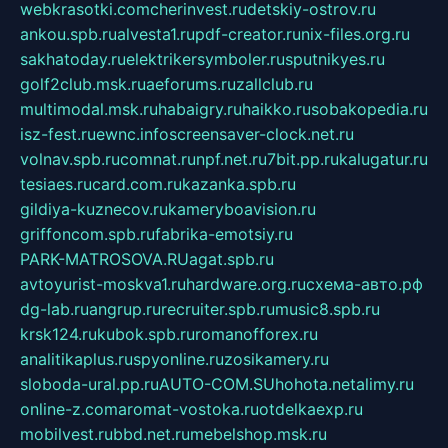
webkrasotki.com
cherinvest.ru
detskiy-ostrov.ru
ankou.spb.ru
alvesta1.ru
pdf-creator.ru
nix-files.org.ru
sakhatoday.ru
elektrikersymboler.ru
sputnikyes.ru
golf2club.msk.ru
aeforums.ru
zallclub.ru
multimodal.msk.ru
habaigry.ru
haikko.ru
sobakopedia.ru
isz-fest.ru
ewnc.info
screensaver-clock.net.ru
volnav.spb.ru
comnat.ru
npf.net.ru
7bit.pp.ru
kalugatur.ru
tesiaes.ru
card.com.ru
kazanka.spb.ru
gildiya-kuznecov.ru
kameryboavision.ru
griffoncom.spb.ru
fabrika-emotsiy.ru
PARK-MATROSOVA.RU
agat.spb.ru
avtoyurist-moskva1.ru
hardware.org.ru
схема-авто.рф
dg-lab.ru
angrup.ru
recruiter.spb.ru
music8.spb.ru
krsk124.ru
kubok.spb.ru
romanofforex.ru
analitikaplus.ru
spyonline.ru
zosikamery.ru
sloboda-ural.pp.ru
AUTO-COM.SU
hohota.net
alimy.ru
online-z.com
aromat-vostoka.ru
otdelkaexp.ru
mobilvest.ru
bbd.net.ru
mebelshop.msk.ru