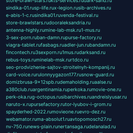
store-brawl-stars.ru
kts-services.ru
dark-sand.ru
sindika-01.ru
sp-life.ru
x-legion.ru
sib-archives.ru
e-abis-1-c.ru
sindika01.ru
venda-festival.ru
store-brawlstars.ru
dooraleksandria.ru
antenna-highly.ru
mine-lab-msk.ru
1-mus.ru
3-sex-porn.ru
ban-damn.ru
purse-factory.ru
viagra-tablet.ru
fasbags.ru
adler-jun.ru
bandamn.ru
fincontech.ru
3sexporn.ru
1mus.ru
darksand.ru
rebus-toys.ru
minelab-msk.ru
rtdco.ru
seo-prodvizhenie-sajtov-stroitelnyh-kompanij.ru
card-voice.ru
rulonnyygazon177.ru
snow-guard.ru
domizbrusa-9x12spb.ru
demaholding.ru
aalse.ru
a380club.ru
argentinamia.ru
perkoka.ru
movie-one.ru
perk-oka.ru
g-octopus.ru
sibarchives.ru
andreislyusar.ru
naruto-x.ru
pursefactory.ru
tor-lyubov-i-grom.ru
spayderhed-2022.ru
movieone.ru
evro-dez.ru
webamator.ru
ma-absolut1.ru
avtopomosch27.ru
nv-750.ru
news-plain.ru
nertansaga.ru
delanalad.ru