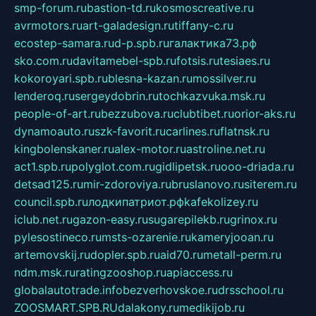
smp-forum.ru
bastion-td.ru
kosmoscreative.ru
avrmotors.ru
art-galadesign.ru
tiffany-c.ru
ecostep-samara.ru
d-p.spb.ru
галактика73.рф
sko.com.ru
davitamebel-spb.ru
fotsis.ru
tesiaes.ru
kokoroyari.spb.ru
blesna-kazan.ru
mossilver.ru
lenderoq.ru
sergeydobrin.ru
tochkazvuka.msk.ru
people-of-art.ru
bezzubova.ru
clubtibet.ru
orior-aks.ru
dynamoauto.ru
szk-favorit.ru
carlines.ru
flatnsk.ru
kingbolenskaner.ru
alex-motor.ru
astroline.net.ru
act1.spb.ru
polyglot.com.ru
gidlipetsk.ru
ooo-driada.ru
detsad125.ru
mir-zdoroviya.ru
bruslanovo.ru
siterem.ru
council.spb.ru
лодкипатриот.рф
kafekolizey.ru
iclub.net.ru
gazon-easy.ru
sugarepilekb.ru
grinox.ru
pylesostineco.ru
msts-ozarenie.ru
kameryjooan.ru
artemovskij.ru
dopler.spb.ru
aid70.ru
metall-perm.ru
ndm.msk.ru
ratingzooshop.ru
apiaccess.ru
globalautotrade.info
bezverhovskoe.ru
drsschool.ru
ZOOSMART.SPB.RU
dalakony.ru
medikijob.ru