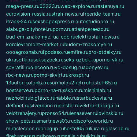
mega-press.ru
03223.ru
web-explore.ru
rastenuya.ru
eurovision-russia.ru
strah-news.ru
freeride-team.ru
itrack-24.ru
sexshopexpress.ru
autostudiopro.ru
alabuga-cityhotel.ru
pornv.ru
atlantpereezd.ru
bud-em-znakomye.ru
a-cdc.ru
elektrostal-news.ru
korolevremont-market.ru
budem-znakomye.ru
oooagrosnab.ru
fpodaso.ru
emfire.ru
pro-otdelky.ru
ukrasotki.ru
seksuzbek.ru
seks-uzbek.ru
porno-vk.ru
sovratili.ru
olecoon.ru
vd-dosug.ru
adonyev.ru
rbc-news.ru
porno-skvirt.ru
krospr.ru
13autor-kolonka.ru
sormol.ru
2rich.ru
hostel-65.ru
hostserve.ru
porno-na-russkom.ru
mishinlab.ru
neznobi.ru
bigfatcc.ru
habble.ru
starbucksvia.ru
delfinet.ru
silvernano.ru
elestal.ru
vektor-doroga.ru
velotrenajery.ru
pronso54.ru
lenasever.ru
lovinskix.ru
show-pets.ru
smartnews03.ru
discofoxworld.ru
miraclecoon.ru
pongup.ru
hostel65.ru
liura.ru
glasspb.ru
firehunters.ru
gribowo.ru
gnalis.ru
bulkitula.ru