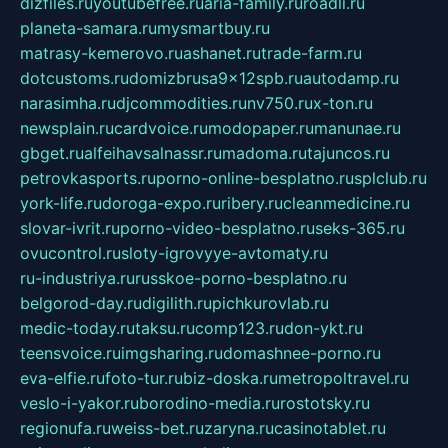
dizfiles.ru
youtubefree.ru
aria-family.ru
roadli.ru
planeta-samara.ru
mysmartbuy.ru
matrasy-kemerovo.ru
ashanet.ru
trade-farm.ru
dotcustoms.ru
domizbrusa9x12spb.ru
autodamp.ru
narasimha.ru
djcommodities.ru
nv750.ru
x-ton.ru
newsplain.ru
cardvoice.ru
modopaper.ru
manunae.ru
gbget.ru
alfeihavsalnassr.ru
madoma.ru
tajuncos.ru
petrovkasports.ru
porno-online-besplatno.ru
splclub.ru
york-life.ru
doroga-expo.ru
ribery.ru
cleanmedicine.ru
slovar-ivrit.ru
porno-video-besplatno.ru
seks-365.ru
ovucontrol.ru
sloty-igrovyye-avtomaty.ru
ru-industriya.ru
russkoe-porno-besplatno.ru
belgorod-day.ru
digilith.ru
pichkurovlab.ru
medic-today.ru
taksu.ru
comp123.ru
don-ykt.ru
teensvoice.ru
imgsharing.ru
domashnee-porno.ru
eva-elfie.ru
foto-tur.ru
biz-doska.ru
metropoltravel.ru
veslo-i-yakor.ru
borodino-media.ru
rostotsky.ru
regionufa.ru
weiss-bet.ru
zaryna.ru
casinotablet.ru