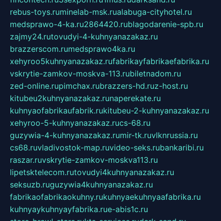
rebus-toys.ru
minelab-msk.ru
alabuga-cityhotel.ru
medsprawo-4-ka.ru
2864420.ru
blagodarenie-spb.ru
zajmy24.ru
tovudyi-4-kuhnyanazakaz.ru
brazzerscom.ru
medsprawo4ka.ru
xehyroo5kuhnyanazakaz.ru
fabrikayfabrikaefabrika.ru
vskrytie-zamkov-moskva-113.ru
biletnadom.ru
zed-online.ru
pimchax.ru
brazzers-hd.ru
z-host.ru
kitubeu2kuhnyanazakaz.ru
naperekate.ru
kuhnyaofabrikaufabrik.ru
kitubeu-2-kuhnyanazakaz.ru
xehyroo-5-kuhnyanazakaz.ru
cs-68.ru
guzywia-4-kuhnyanazakaz.ru
mir-tk.ru
vlknrussia.ru
cs68.ru
vladivostok-map.ru
video-seks.ru
bankaribi.ru
raszar.ru
vskrytie-zamkov-moskva113.ru
lipetsktelecom.ru
tovudyi4kuhnyanazakaz.ru
seksuzb.ru
guzywia4kuhnyanazakaz.ru
fabrikaofabrikaokuhny.ru
kuhnyaekuhnyaafabrika.ru
kuhnyaykuhnyayfabrika.ru
e-abis1c.ru