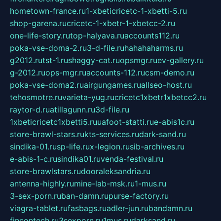
hometown-france.ru
1-xbeticricetc-1-xbetti-5.ru
shop-garena.ru
cricetc-1-xbetr-1-xbetcc-2.ru
one-life-story.ru
top-halyava.ru
accounts112.ru
poka-vse-doma-2.ru
3-d-file.ru
hahahaharms.ru
g2012.ru
tst-1.ru
shaggy-cat.ru
opsmgr.ru
ev-gallery.ru
g-2012.ru
ops-mgr.ru
accounts-112.ru
csm-demo.ru
poka-vse-doma2.ru
airgungames.ru
allseo-host.ru
tehosmotre.ru
varieta-yug.ru
cricetc1xbetr1xbetcc2.ru
raytor-d.ru
atillagunn.ru
3d-file.ru
1xbeticricetc1xbetti5.ru
uafoot-statti.ru
e-abis1c.ru
store-brawl-stars.ru
kts-services.ru
dark-sand.ru
sindika-01.ru
sp-life.ru
x-legion.ru
sib-archives.ru
e-abis-1-c.ru
sindika01.ru
venda-festival.ru
store-brawlstars.ru
dooraleksandria.ru
antenna-highly.ru
mine-lab-msk.ru
1-mus.ru
3-sex-porn.ru
ban-damn.ru
purse-factory.ru
viagra-tablet.ru
fasbags.ru
adler-jun.ru
bandamn.ru
fincontech.ru
3sexporn.ru
1mus.ru
darksand.ru