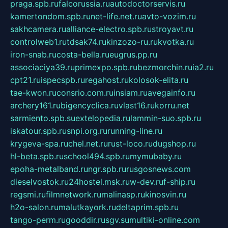
praga.spb.ru
falcorussia.ru
autodoctorservis.ru
kamertondom.spb.ru
net-life.net.ru
avto-vozim.ru
sakhcamera.ru
alliance-electro.spb.ru
stroyavt.ru
controlweb1.ru
tdsak74.ru
kinzozo-ru.ru
kvotka.ru
iron-snab.ru
costa-bella.ru
eugrus.pp.ru
associaciya39.ru
primexpo.spb.ru
bezmorchin.ru
ia2.ru
cpt21.ru
ispecspb.ru
regahost.ru
kolosok-elita.ru
tae-kwon.ru
consrio.com.ru
insiam.ru
avegainfo.ru
archery161.ru
bigencyclica.ru
vlast16.ru
korru.net
sarmiento.spb.su
extelopedia.ru
lammin-suo.spb.ru
iskatour.spb.ru
snpi.org.ru
running-line.ru
krygeva-spa.ru
chel.net.ru
rust-loco.ru
dugshop.ru
hl-beta.spb.ru
school494.spb.ru
mymubaby.ru
epoha-metalband.ru
ngr.spb.ru
rusgosnews.com
dieselvostok.ru
24hostel.msk.ru
w-dev.ru
f-ship.ru
regsmi.ru
filmnetwork.ru
malinasp.ru
kinosvin.ru
h2o-salon.ru
malutkayork.ru
deltaprim.spb.ru
tango-perm.ru
gooddir.ru
sgv.su
multiki-online.com