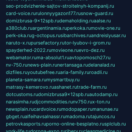
seo-prodvizhenie-sajtov-stroitelnyh-kompanij.ru
card-voice.ru
rulonnyygazon177.ru
snow-guard.ru
domizbrusa-9x12spb.ru
demaholding.ru
aalse.ru
a380club.ru
argentinamia.ru
perkoka.ru
movie-one.ru
perk-oka.ru
g-octopus.ru
sibarchives.ru
andreislyusar.ru
naruto-x.ru
pursefactory.ru
tor-lyubov-i-grom.ru
spayderhed-2022.ru
movieone.ru
evro-dez.ru
webamator.ru
ma-absolut1.ru
avtopomosch27.ru
nv-750.ru
news-plain.ru
nertansaga.ru
delanalad.ru
dizfiles.ru
youtubefree.ru
aria-family.ru
roadli.ru
planeta-samara.ru
mysmartbuy.ru
matrasy-kemerovo.ru
ashanet.ru
trade-farm.ru
dotcustoms.ru
domizbrusa9x12spb.ru
autodamp.ru
narasimha.ru
djcommodities.ru
nv750.ru
x-ton.ru
newsplain.ru
cardvoice.ru
modopaper.ru
manunae.ru
gbget.ru
alfeihavsalnassr.ru
madoma.ru
tajuncos.ru
petrovkasports.ru
porno-online-besplatno.ru
splclub.ru
york-life.ru
doroga-expo.ru
ribery.ru
cleanmedicine.ru