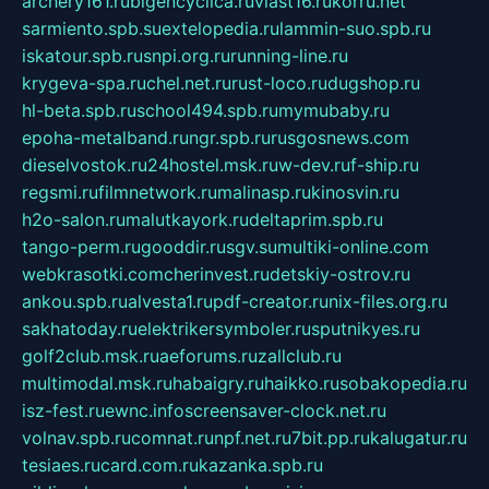
archery161.ru
bigencyclica.ru
vlast16.ru
korru.net
sarmiento.spb.su
extelopedia.ru
lammin-suo.spb.ru
iskatour.spb.ru
snpi.org.ru
running-line.ru
krygeva-spa.ru
chel.net.ru
rust-loco.ru
dugshop.ru
hl-beta.spb.ru
school494.spb.ru
mymubaby.ru
epoha-metalband.ru
ngr.spb.ru
rusgosnews.com
dieselvostok.ru
24hostel.msk.ru
w-dev.ru
f-ship.ru
regsmi.ru
filmnetwork.ru
malinasp.ru
kinosvin.ru
h2o-salon.ru
malutkayork.ru
deltaprim.spb.ru
tango-perm.ru
gooddir.ru
sgv.su
multiki-online.com
webkrasotki.com
cherinvest.ru
detskiy-ostrov.ru
ankou.spb.ru
alvesta1.ru
pdf-creator.ru
nix-files.org.ru
sakhatoday.ru
elektrikersymboler.ru
sputnikyes.ru
golf2club.msk.ru
aeforums.ru
zallclub.ru
multimodal.msk.ru
habaigry.ru
haikko.ru
sobakopedia.ru
isz-fest.ru
ewnc.info
screensaver-clock.net.ru
volnav.spb.ru
comnat.ru
npf.net.ru
7bit.pp.ru
kalugatur.ru
tesiaes.ru
card.com.ru
kazanka.spb.ru