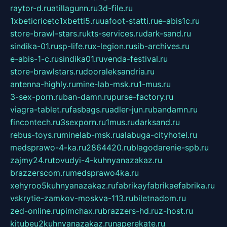
raytor-d.ru
atillagunn.ru
3d-file.ru
1xbeticricetc1xbetti5.ru
uafoot-statti.ru
e-abis1c.ru
store-brawl-stars.ru
kts-services.ru
dark-sand.ru
sindika-01.ru
sp-life.ru
x-legion.ru
sib-archives.ru
e-abis-1-c.ru
sindika01.ru
venda-festival.ru
store-brawlstars.ru
dooraleksandria.ru
antenna-highly.ru
mine-lab-msk.ru
1-mus.ru
3-sex-porn.ru
ban-damn.ru
purse-factory.ru
viagra-tablet.ru
fasbags.ru
adler-jun.ru
bandamn.ru
fincontech.ru
3sexporn.ru
1mus.ru
darksand.ru
rebus-toys.ru
minelab-msk.ru
alabuga-cityhotel.ru
medsprawo-4-ka.ru
2864420.ru
blagodarenie-spb.ru
zajmy24.ru
tovudyi-4-kuhnyanazakaz.ru
brazzerscom.ru
medsprawo4ka.ru
xehyroo5kuhnyanazakaz.ru
fabrikayfabrikaefabrika.ru
vskrytie-zamkov-moskva-113.ru
biletnadom.ru
zed-online.ru
pimchax.ru
brazzers-hd.ru
z-host.ru
kitubeu2kuhnyanazakaz.ru
naperekate.ru