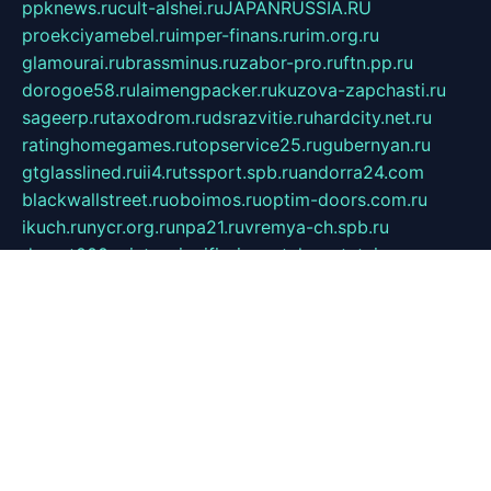
ppknews.ru
cult-alshei.ru
JAPANRUSSIA.RU
proekciyamebel.ru
imper-finans.ru
rim.org.ru
glamourai.ru
brassminus.ru
zabor-pro.ru
ftn.pp.ru
dorogoe58.ru
laimengpacker.ru
kuzova-zapchasti.ru
sageerp.ru
taxodrom.ru
dsrazvitie.ru
hardcity.net.ru
ratinghomegames.ru
topservice25.ru
gubernyan.ru
gtglasslined.ru
ii4.ru
tssport.spb.ru
andorra24.com
blackwallstreet.ru
oboimos.ru
optim-doors.com.ru
ikuch.ru
nycr.org.ru
npa21.ru
vremya-ch.spb.ru
desert000.ru
ivtorgi.ru
ifiori.ru
catalog-statei.ru
dcv.org.ru
spetsmaster174.ru
ipkameryhiseeu.ru
dum26.ru
ruspol.spb.ru
fr-opendp.ru
kam-solnyshko.ru
cheyenne-arapaho.ru
sevzapmetal.spb.ru
ted-lapidus.spb.ru
parasite-eliminator.ru
sigma-complete.ru
modernworld.ru
dama-moda.ru
eholot-group.ru
sk-nvkz.ru
DRONGOLD.RU
democratia2.ru
i-farmer.ru
mass-sport.org
jablonex.spb.ru
bookmess.ru
linkword.ru