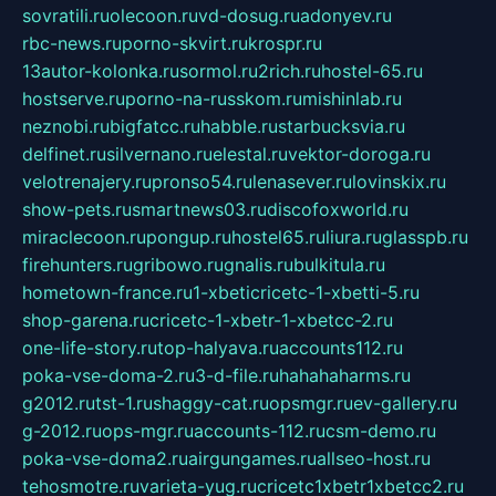
sovratili.ru
olecoon.ru
vd-dosug.ru
adonyev.ru
rbc-news.ru
porno-skvirt.ru
krospr.ru
13autor-kolonka.ru
sormol.ru
2rich.ru
hostel-65.ru
hostserve.ru
porno-na-russkom.ru
mishinlab.ru
neznobi.ru
bigfatcc.ru
habble.ru
starbucksvia.ru
delfinet.ru
silvernano.ru
elestal.ru
vektor-doroga.ru
velotrenajery.ru
pronso54.ru
lenasever.ru
lovinskix.ru
show-pets.ru
smartnews03.ru
discofoxworld.ru
miraclecoon.ru
pongup.ru
hostel65.ru
liura.ru
glasspb.ru
firehunters.ru
gribowo.ru
gnalis.ru
bulkitula.ru
hometown-france.ru
1-xbeticricetc-1-xbetti-5.ru
shop-garena.ru
cricetc-1-xbetr-1-xbetcc-2.ru
one-life-story.ru
top-halyava.ru
accounts112.ru
poka-vse-doma-2.ru
3-d-file.ru
hahahaharms.ru
g2012.ru
tst-1.ru
shaggy-cat.ru
opsmgr.ru
ev-gallery.ru
g-2012.ru
ops-mgr.ru
accounts-112.ru
csm-demo.ru
poka-vse-doma2.ru
airgungames.ru
allseo-host.ru
tehosmotre.ru
varieta-yug.ru
cricetc1xbetr1xbetcc2.ru