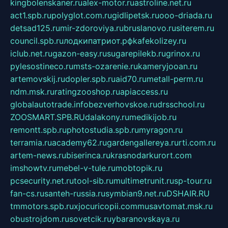
kingbolenskaner.ru
alex-motor.ru
astroline.net.ru
act1.spb.ru
polyglot.com.ru
gidlipetsk.ru
ooo-driada.ru
detsad125.ru
mir-zdoroviya.ru
bruslanovo.ru
siterem.ru
council.spb.ru
лодкипатриот.рф
kafekolizey.ru
iclub.net.ru
gazon-easy.ru
sugarepilekb.ru
grinox.ru
pylesostineco.ru
msts-ozarenie.ru
kameryjooan.ru
artemovskij.ru
dopler.spb.ru
aid70.ru
metall-perm.ru
ndm.msk.ru
ratingzooshop.ru
apiaccess.ru
globalautotrade.info
bezverhovskoe.ru
drsschool.ru
ZOOSMART.SPB.RU
dalakony.ru
medikijob.ru
remontt.spb.ru
photostudia.spb.ru
myragon.ru
terramia.ru
academy62.ru
gardengallereya.ru
rti.com.ru
artem-news.ru
biserinca.ru
krasnodarkurort.com
imshowtv.ru
mebel-v-tule.ru
mobtopik.ru
pcsecurity.net.ru
tool-sib.ru
multimetrunit.ru
sp-tour.ru
fan-cs.ru
santeh-russia.ru
symbian9.net.ru
DSHAIR.RU
tmmotors.spb.ru
xjocuricopii.com
musavtomat.msk.ru
obustrojdom.ru
sovetcik.ru
ybaranovskaya.ru