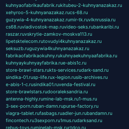
kuhnyaofabrikaufabrik.ru
kitubeu-2-kuhnyanazakaz.ru
xehyroo-5-kuhnyanazakaz.ru
cs-68.ru
guzywia-4-kuhnyanazakaz.ru
mir-tk.ru
vlknrussia.ru
cs68.ru
vladivostok-map.ru
video-seks.ru
bankaribi.ru
raszar.ru
vskrytie-zamkov-moskva113.ru
lipetsktelecom.ru
tovudyi4kuhnyanazakaz.ru
seksuzb.ru
guzywia4kuhnyanazakaz.ru
fabrikaofabrikaokuhny.ru
kuhnyaekuhnyaafabrika.ru
kuhnyaykuhnyayfabrika.ru
e-abis1c.ru
store-brawl-stars.ru
kts-services.ru
dark-sand.ru
sindika-01.ru
sp-life.ru
x-legion.ru
sib-archives.ru
e-abis-1-c.ru
sindika01.ru
venda-festival.ru
store-brawlstars.ru
dooraleksandria.ru
antenna-highly.ru
mine-lab-msk.ru
1-mus.ru
3-sex-porn.ru
ban-damn.ru
purse-factory.ru
viagra-tablet.ru
fasbags.ru
adler-jun.ru
bandamn.ru
fincontech.ru
3sexporn.ru
1mus.ru
darksand.ru
rebus-toys.ru
minelab-msk.ru
rtdco.ru