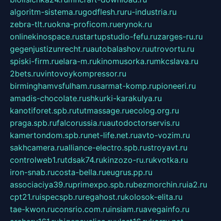
algoritm-sistema.ru
godflesh.ru
ru-industria.ru
zebra-tlt.ru
okna-proficom.ru
erynok.ru
onlinekinospace.ru
startupstudio-fefu.ru
zarges-ru.ru
gegenjustizunrecht.ru
autobalashov.ru
utrovortu.ru
spiski-firm.ru
elara-m.ru
kinomusorka.ru
mkcslava.ru
2bets.ru
vintovoykompressor.ru
birminghamvsfulham.ru
sarmat-komp.ru
pioneeri.ru
amadis-chocolate.ru
shkurki-karakulya.ru
kanotiforet.spb.ru
tutmassage.ru
ecolog.org.ru
praga.spb.ru
falcorussia.ru
autodoctorservis.ru
kamertondom.spb.ru
net-life.net.ru
avto-vozim.ru
sakhcamera.ru
alliance-electro.spb.ru
stroyavt.ru
controlweb1.ru
tdsak74.ru
kinzozo-ru.ru
kvotka.ru
iron-snab.ru
costa-bella.ru
eugrus.pp.ru
associaciya39.ru
primexpo.spb.ru
bezmorchin.ru
ia2.ru
cpt21.ru
ispecspb.ru
regahost.ru
kolosok-elita.ru
tae-kwon.ru
consrio.com.ru
insiam.ru
avegainfo.ru