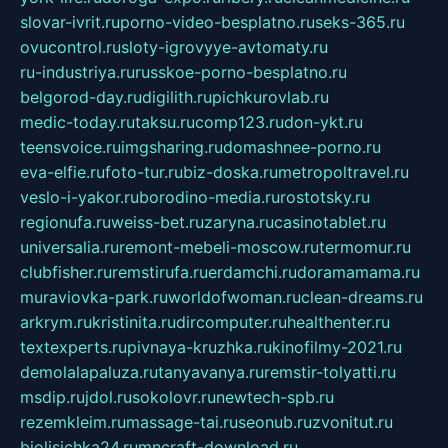
slovar-ivrit.ru
porno-video-besplatno.ru
seks-365.ru
ovucontrol.ru
sloty-igrovyye-avtomaty.ru
ru-industriya.ru
russkoe-porno-besplatno.ru
belgorod-day.ru
digilith.ru
pichkurovlab.ru
medic-today.ru
taksu.ru
comp123.ru
don-ykt.ru
teensvoice.ru
imgsharing.ru
domashnee-porno.ru
eva-elfie.ru
foto-tur.ru
biz-doska.ru
metropoltravel.ru
veslo-i-yakor.ru
borodino-media.ru
rostotsky.ru
regionufa.ru
weiss-bet.ru
zaryna.ru
casinotablet.ru
universalia.ru
remont-mebeli-moscow.ru
termomur.ru
clubfisher.ru
remstirufa.ru
erdamchi.ru
doramamama.ru
muraviovka-park.ru
worldofwoman.ru
clean-dreams.ru
arkrym.ru
kristinita.ru
dircomputer.ru
healthenter.ru
textexperts.ru
pivnaya-kruzhka.ru
kinofilmy-2021.ru
demolalapaluza.ru
tanyavanya.ru
remstir-tolyatti.ru
msdip.ru
jdol.ru
sokolovr.ru
newtech-spb.ru
rezemkleim.ru
massage-tai.ru
seonub.ru
zvonitut.ru
biolisichka24.ru
mncraft-download.ru