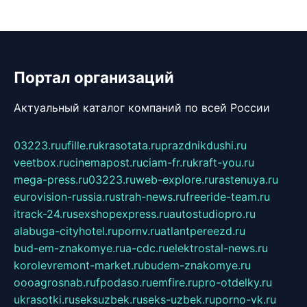
Портал организаций
Актуальный каталог компаний по всей России
03223.ru
ufille.ru
krasotata.ru
prazdnikdushi.ru
veetbox.ru
cinemapost.ru
ciam-fr.ru
kraft-you.ru
mega-press.ru
03223.ru
web-explore.ru
rastenuya.ru
eurovision-russia.ru
strah-news.ru
freeride-team.ru
itrack-24.ru
sexshopexpress.ru
autostudiopro.ru
alabuga-cityhotel.ru
pornv.ru
atlantpereezd.ru
bud-em-znakomye.ru
a-cdc.ru
elektrostal-news.ru
korolevremont-market.ru
budem-znakomye.ru
oooagrosnab.ru
fpodaso.ru
emfire.ru
pro-otdelky.ru
ukrasotki.ru
seksuzbek.ru
seks-uzbek.ru
porno-vk.ru