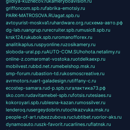
gildiya-kuznecov.ru
kameryboavision.ru
griffoncom.spb.ru
fabrika-emotsiy.ru
PARK-MATROSOVA.RU
agat.spb.ru
avtoyurist-moskva1.ru
hardware.org.ru
схема-авто.рф
dg-lab.ru
angrup.ru
recruiter.spb.ru
music8.spb.ru
krsk124.ru
kubok.spb.ru
romanofforex.ru
analitikaplus.ru
spyonline.ru
zosikamery.ru
sloboda-ural.pp.ru
AUTO-COM.SU
hohota.net
alimy.ru
online-z.com
aromat-vostoka.ru
otdelkaexp.ru
mobilvest.ru
bbd.net.ru
mebelshop.msk.ru
smp-forum.ru
bastion-td.ru
kosmoscreative.ru
avrmotors.ru
art-galadesign.ru
tiffany-c.ru
ecostep-samara.ru
d-p.spb.ru
галактика73.рф
sko.com.ru
davitamebel-spb.ru
fotsis.ru
tesiaes.ru
kokoroyari.spb.ru
blesna-kazan.ru
mossilver.ru
lenderoq.ru
sergeydobrin.ru
tochkazvuka.msk.ru
people-of-art.ru
bezzubova.ru
clubtibet.ru
orior-aks.ru
dynamoauto.ru
szk-favorit.ru
carlines.ru
flatnsk.ru