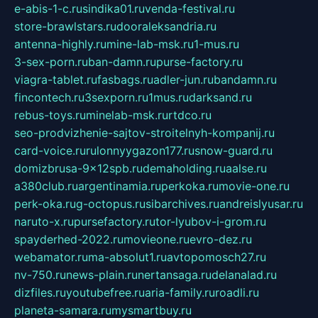
e-abis-1-c.ru
sindika01.ru
venda-festival.ru
store-brawlstars.ru
dooraleksandria.ru
antenna-highly.ru
mine-lab-msk.ru
1-mus.ru
3-sex-porn.ru
ban-damn.ru
purse-factory.ru
viagra-tablet.ru
fasbags.ru
adler-jun.ru
bandamn.ru
fincontech.ru
3sexporn.ru
1mus.ru
darksand.ru
rebus-toys.ru
minelab-msk.ru
rtdco.ru
seo-prodvizhenie-sajtov-stroitelnyh-kompanij.ru
card-voice.ru
rulonnyygazon177.ru
snow-guard.ru
domizbrusa-9x12spb.ru
demaholding.ru
aalse.ru
a380club.ru
argentinamia.ru
perkoka.ru
movie-one.ru
perk-oka.ru
g-octopus.ru
sibarchives.ru
andreislyusar.ru
naruto-x.ru
pursefactory.ru
tor-lyubov-i-grom.ru
spayderhed-2022.ru
movieone.ru
evro-dez.ru
webamator.ru
ma-absolut1.ru
avtopomosch27.ru
nv-750.ru
news-plain.ru
nertansaga.ru
delanalad.ru
dizfiles.ru
youtubefree.ru
aria-family.ru
roadli.ru
planeta-samara.ru
mysmartbuy.ru