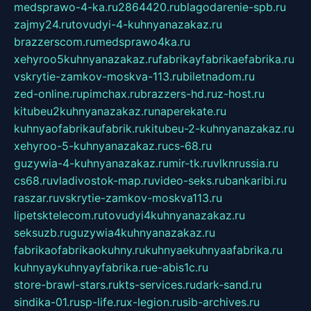
medsprawo-4-ka.ru
2864420.ru
blagodarenie-spb.ru
zajmy24.ru
tovudyi-4-kuhnyanazakaz.ru
brazzerscom.ru
medsprawo4ka.ru
xehyroo5kuhnyanazakaz.ru
fabrikayfabrikaefabrika.ru
vskrytie-zamkov-moskva-113.ru
biletnadom.ru
zed-online.ru
pimchax.ru
brazzers-hd.ru
z-host.ru
kitubeu2kuhnyanazakaz.ru
naperekate.ru
kuhnyaofabrikaufabrik.ru
kitubeu-2-kuhnyanazakaz.ru
xehyroo-5-kuhnyanazakaz.ru
cs-68.ru
guzywia-4-kuhnyanazakaz.ru
mir-tk.ru
vlknrussia.ru
cs68.ru
vladivostok-map.ru
video-seks.ru
bankaribi.ru
raszar.ru
vskrytie-zamkov-moskva113.ru
lipetsktelecom.ru
tovudyi4kuhnyanazakaz.ru
seksuzb.ru
guzywia4kuhnyanazakaz.ru
fabrikaofabrikaokuhny.ru
kuhnyaekuhnyaafabrika.ru
kuhnyaykuhnyayfabrika.ru
e-abis1c.ru
store-brawl-stars.ru
kts-services.ru
dark-sand.ru
sindika-01.ru
sp-life.ru
x-legion.ru
sib-archives.ru