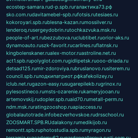
ecostep-samara.ru
d-p.spb.ru
галактика73.рф
sko.com.ru
davitamebel-spb.ru
fotsis.ru
tesiaes.ru
kokoroyari.spb.ru
blesna-kazan.ru
mossilver.ru
lenderoq.ru
sergeydobrin.ru
tochkazvuka.msk.ru
people-of-art.ru
bezzubova.ru
clubtibet.ru
orior-aks.ru
dynamoauto.ru
szk-favorit.ru
carlines.ru
flatnsk.ru
kingbolenskaner.ru
alex-motor.ru
astroline.net.ru
act1.spb.ru
polyglot.com.ru
gidlipetsk.ru
ooo-driada.ru
detsad125.ru
mir-zdoroviya.ru
bruslanovo.ru
siterem.ru
council.spb.ru
лодкипатриот.рф
kafekolizey.ru
iclub.net.ru
gazon-easy.ru
sugarepilekb.ru
grinox.ru
pylesostineco.ru
msts-ozarenie.ru
kameryjooan.ru
artemovskij.ru
dopler.spb.ru
aid70.ru
metall-perm.ru
ndm.msk.ru
ratingzooshop.ru
apiaccess.ru
globalautotrade.info
bezverhovskoe.ru
drsschool.ru
ZOOSMART.SPB.RU
dalakony.ru
medikijob.ru
remontt.spb.ru
photostudia.spb.ru
myragon.ru
terramia.ru
academy62.ru
gardengallereya.ru
rti.com.ru