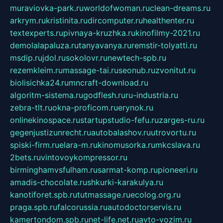
muraviovka-park.ru
worldofwoman.ru
clean-dreams.ru
arkrym.ru
kristinita.ru
dircomputer.ru
healthenter.ru
textexperts.ru
pivnaya-kruzhka.ru
kinofilmy-2021.ru
demolalapaluza.ru
tanyavanya.ru
remstir-tolyatti.ru
msdip.ru
jdol.ru
sokolovr.ru
newtech-spb.ru
rezemkleim.ru
massage-tai.ru
seonub.ru
zvonitut.ru
biolisichka24.ru
mncraft-download.ru
algoritm-sistema.ru
godflesh.ru
ru-industria.ru
zebra-tlt.ru
okna-proficom.ru
erynok.ru
onlinekinospace.ru
startupstudio-fefu.ru
zarges-ru.ru
gegenjustizunrecht.ru
autobalashov.ru
utrovortu.ru
spiski-firm.ru
elara-m.ru
kinomusorka.ru
mkcslava.ru
2bets.ru
vintovoykompressor.ru
birminghamvsfulham.ru
sarmat-komp.ru
pioneeri.ru
amadis-chocolate.ru
shkurki-karakulya.ru
kanotiforet.spb.ru
tutmassage.ru
ecolog.org.ru
praga.spb.ru
falcorussia.ru
autodoctorservis.ru
kamertondom.spb.ru
net-life.net.ru
avto-vozim.ru