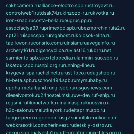
sakhcamera.ru
alliance-electro.spb.ru
stroyavt.ru
controlweb1.ru
tdsak74.ru
kinzozo-ru.ru
kvotka.ru
iron-snab.ru
costa-bella.ru
eugrus.pp.ru
associaciya39.ru
primexpo.spb.ru
bezmorchin.ru
ia2.ru
cpt21.ru
ispecspb.ru
regahost.ru
kolosok-elita.ru
tae-kwon.ru
consrio.com.ru
insiam.ru
avegainfo.ru
archery161.ru
bigencyclica.ru
vlast16.ru
korru.net
sarmiento.spb.su
extelopedia.ru
lammin-suo.spb.ru
iskatour.spb.ru
snpi.org.ru
running-line.ru
krygeva-spa.ru
chel.net.ru
rust-loco.ru
dugshop.ru
hl-beta.spb.ru
school494.spb.ru
mymubaby.ru
epoha-metalband.ru
ngr.spb.ru
rusgosnews.com
dieselvostok.ru
24hostel.msk.ru
w-dev.ru
f-ship.ru
regsmi.ru
filmnetwork.ru
malinasp.ru
kinosvin.ru
h2o-salon.ru
malutkayork.ru
deltaprim.spb.ru
tango-perm.ru
gooddir.ru
sgv.su
multiki-online.com
webkrasotki.com
cherinvest.ru
detskiy-ostrov.ru
ankou.spb.ru
alvesta1.ru
pdf-creator.ru
nix-files.org.ru