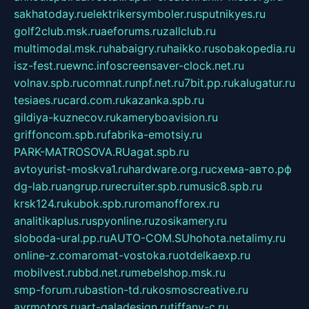
sakhatoday.ru
elektrikersymboler.ru
sputnikyes.ru
golf2club.msk.ru
aeforums.ru
zallclub.ru
multimodal.msk.ru
habaigry.ru
haikko.ru
sobakopedia.ru
isz-fest.ru
ewnc.info
screensaver-clock.net.ru
volnav.spb.ru
comnat.ru
npf.net.ru
7bit.pp.ru
kalugatur.ru
tesiaes.ru
card.com.ru
kazanka.spb.ru
gildiya-kuznecov.ru
kameryboavision.ru
griffoncom.spb.ru
fabrika-emotsiy.ru
PARK-MATROSOVA.RU
agat.spb.ru
avtoyurist-moskva1.ru
hardware.org.ru
схема-авто.рф
dg-lab.ru
angrup.ru
recruiter.spb.ru
music8.spb.ru
krsk124.ru
kubok.spb.ru
romanofforex.ru
analitikaplus.ru
spyonline.ru
zosikamery.ru
sloboda-ural.pp.ru
AUTO-COM.SU
hohota.net
alimy.ru
online-z.com
aromat-vostoka.ru
otdelkaexp.ru
mobilvest.ru
bbd.net.ru
mebelshop.msk.ru
smp-forum.ru
bastion-td.ru
kosmoscreative.ru
avrmotors.ru
art-galadesign.ru
tiffany-c.ru