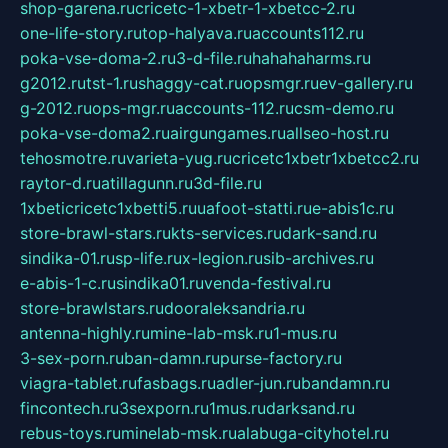
shop-garena.ru
cricetc-1-xbetr-1-xbetcc-2.ru
one-life-story.ru
top-halyava.ru
accounts112.ru
poka-vse-doma-2.ru
3-d-file.ru
hahahaharms.ru
g2012.ru
tst-1.ru
shaggy-cat.ru
opsmgr.ru
ev-gallery.ru
g-2012.ru
ops-mgr.ru
accounts-112.ru
csm-demo.ru
poka-vse-doma2.ru
airgungames.ru
allseo-host.ru
tehosmotre.ru
varieta-yug.ru
cricetc1xbetr1xbetcc2.ru
raytor-d.ru
atillagunn.ru
3d-file.ru
1xbeticricetc1xbetti5.ru
uafoot-statti.ru
e-abis1c.ru
store-brawl-stars.ru
kts-services.ru
dark-sand.ru
sindika-01.ru
sp-life.ru
x-legion.ru
sib-archives.ru
e-abis-1-c.ru
sindika01.ru
venda-festival.ru
store-brawlstars.ru
dooraleksandria.ru
antenna-highly.ru
mine-lab-msk.ru
1-mus.ru
3-sex-porn.ru
ban-damn.ru
purse-factory.ru
viagra-tablet.ru
fasbags.ru
adler-jun.ru
bandamn.ru
fincontech.ru
3sexporn.ru
1mus.ru
darksand.ru
rebus-toys.ru
minelab-msk.ru
alabuga-cityhotel.ru