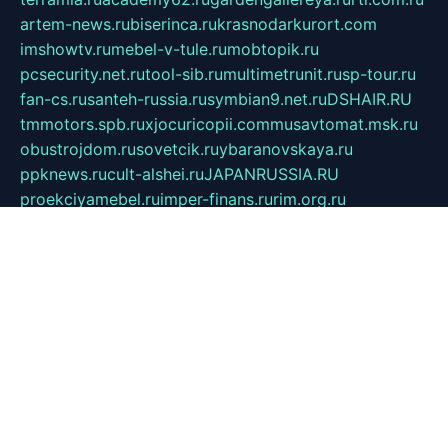
artem-news.ru
biserinca.ru
krasnodarkurort.com
imshowtv.ru
mebel-v-tule.ru
mobtopik.ru
pcsecurity.net.ru
tool-sib.ru
multimetrunit.ru
sp-tour.ru
fan-cs.ru
santeh-russia.ru
symbian9.net.ru
DSHAIR.RU
tmmotors.spb.ru
xjocuricopii.com
musavtomat.msk.ru
obustrojdom.ru
sovetcik.ru
ybaranovskaya.ru
ppknews.ru
cult-alshei.ru
JAPANRUSSIA.RU
proekciyamebel.ru
imper-finans.ru
rim.org.ru
glamourai.ru
brassminus.ru
zabor-pro.ru
ftn.pp.ru
dorogoe58.ru
laimengpacker.ru
kuzova-zapchasti.ru
sageerp.ru
taxodrom.ru
dsrazvitie.ru
hardcity.net.ru
ratinghomegames.ru
topservice25.ru
gubernyan.ru
gtglasslined.ru
ii4.ru
tssport.spb.ru
andorra24.com
blackwallstreet.ru
oboimos.ru
optim-doors.com.ru
ikuch.ru
nycr.org.ru
npa21.ru
vremya-ch.spb.ru
desert000.ru
ivtorgi.ru
ifiori.ru
catalog-statei.ru
dcv.org.ru
spetsmaster174.ru
ipkameryhiseeu.ru