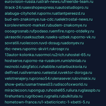
eurovision-russia.ru
strah-news.ru
freeride-team.ru
itrack-24.ru
sexshopexpress.ru
autostudiopro.ru
alabuga-cityhotel.ru
pornv.ru
atlantpereezd.ru
bud-em-znakomye.ru
a-cdc.ru
elektrostal-news.ru
korolevremont-market.ru
budem-znakomye.ru
oooagrosnab.ru
fpodaso.ru
emfire.ru
pro-otdelky.ru
ukrasotki.ru
seksuzbek.ru
seks-uzbek.ru
porno-vk.ru
sovratili.ru
olecoon.ru
vd-dosug.ru
adonyev.ru
rbc-news.ru
porno-skvirt.ru
krospr.ru
13autor-kolonka.ru
sormol.ru
2rich.ru
hostel-65.ru
hostserve.ru
porno-na-russkom.ru
mishinlab.ru
neznobi.ru
bigfatcc.ru
habble.ru
starbucksvia.ru
delfinet.ru
silvernano.ru
elestal.ru
vektor-doroga.ru
velotrenajery.ru
pronso54.ru
lenasever.ru
lovinskix.ru
show-pets.ru
smartnews03.ru
discofoxworld.ru
miraclecoon.ru
pongup.ru
hostel65.ru
liura.ru
glasspb.ru
firehunters.ru
gribowo.ru
gnalis.ru
bulkitula.ru
hometown-france.ru
1-xbeticricetc-1-xbetti-5.ru