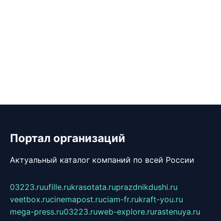
Портал организаций
Актуальный каталог компаний по всей России
03223.ru
ufille.ru
krasotata.ru
prazdnikdushi.ru
veetbox.ru
cinemapost.ru
ciam-fr.ru
kraft-you.ru
mega-press.ru
03223.ru
web-explore.ru
rastenuya.ru