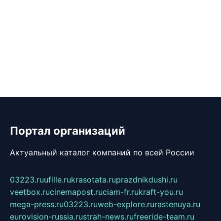
Портал организаций
Актуальный каталог компаний по всей России
03223.ru
ufille.ru
krasotata.ru
prazdnikdushi.ru
veetbox.ru
cinemapost.ru
ciam-fr.ru
kraft-you.ru
mega-press.ru
03223.ru
web-explore.ru
rastenuya.ru
eurovision-russia.ru
strah-news.ru
freeride-team.ru