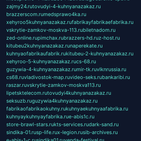
zajmy24.ru
tovudyi-4-kuhnyanazakaz.ru
brazzerscom.ru
medsprawo4ka.ru
xehyroo5kuhnyanazakaz.ru
fabrikayfabrikaefabrika.ru
vskrytie-zamkov-moskva-113.ru
biletnadom.ru
zed-online.ru
pimchax.ru
brazzers-hd.ru
z-host.ru
kitubeu2kuhnyanazakaz.ru
naperekate.ru
kuhnyaofabrikaufabrik.ru
kitubeu-2-kuhnyanazakaz.ru
xehyroo-5-kuhnyanazakaz.ru
cs-68.ru
guzywia-4-kuhnyanazakaz.ru
mir-tk.ru
vlknrussia.ru
cs68.ru
vladivostok-map.ru
video-seks.ru
bankaribi.ru
raszar.ru
vskrytie-zamkov-moskva113.ru
lipetsktelecom.ru
tovudyi4kuhnyanazakaz.ru
seksuzb.ru
guzywia4kuhnyanazakaz.ru
fabrikaofabrikaokuhny.ru
kuhnyaekuhnyaafabrika.ru
kuhnyaykuhnyayfabrika.ru
e-abis1c.ru
store-brawl-stars.ru
kts-services.ru
dark-sand.ru
sindika-01.ru
sp-life.ru
x-legion.ru
sib-archives.ru
e-abis-1-c.ru
sindika01.ru
venda-festival.ru