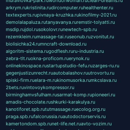
muraviovka-park.ru
worldofwoman.ru
clean-dreams.ru
arkrym.ru
kristinita.ru
dircomputer.ru
healthenter.ru
textexperts.ru
pivnaya-kruzhka.ru
kinofilmy-2021.ru
demolalapaluza.ru
tanyavanya.ru
remstir-tolyatti.ru
msdip.ru
jdol.ru
sokolovr.ru
newtech-spb.ru
rezemkleim.ru
massage-tai.ru
seonub.ru
zvonitut.ru
biolisichka24.ru
mncraft-download.ru
algoritm-sistema.ru
godflesh.ru
ru-industria.ru
zebra-tlt.ru
okna-proficom.ru
erynok.ru
onlinekinospace.ru
startupstudio-fefu.ru
zarges-ru.ru
gegenjustizunrecht.ru
autobalashov.ru
utrovortu.ru
spiski-firm.ru
elara-m.ru
kinomusorka.ru
mkcslava.ru
2bets.ru
vintovoykompressor.ru
birminghamvsfulham.ru
sarmat-komp.ru
pioneeri.ru
amadis-chocolate.ru
shkurki-karakulya.ru
kanotiforet.spb.ru
tutmassage.ru
ecolog.org.ru
praga.spb.ru
falcorussia.ru
autodoctorservis.ru
kamertondom.spb.ru
net-life.net.ru
avto-vozim.ru