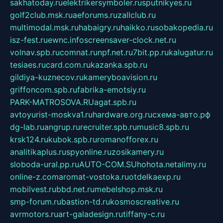
sakhatoday.ru
elektrikersymboler.ru
sputnikyes.ru
golf2club.msk.ru
aeforums.ru
zallclub.ru
multimodal.msk.ru
habaigry.ru
haikko.ru
sobakopedia.ru
isz-fest.ru
ewnc.info
screensaver-clock.net.ru
volnav.spb.ru
comnat.ru
npf.net.ru
7bit.pp.ru
kalugatur.ru
tesiaes.ru
card.com.ru
kazanka.spb.ru
gildiya-kuznecov.ru
kameryboavision.ru
griffoncom.spb.ru
fabrika-emotsiy.ru
PARK-MATROSOVA.RU
agat.spb.ru
avtoyurist-moskva1.ru
hardware.org.ru
схема-авто.рф
dg-lab.ru
angrup.ru
recruiter.spb.ru
music8.spb.ru
krsk124.ru
kubok.spb.ru
romanofforex.ru
analitikaplus.ru
spyonline.ru
zosikamery.ru
sloboda-ural.pp.ru
AUTO-COM.SU
hohota.net
alimy.ru
online-z.com
aromat-vostoka.ru
otdelkaexp.ru
mobilvest.ru
bbd.net.ru
mebelshop.msk.ru
smp-forum.ru
bastion-td.ru
kosmoscreative.ru
avrmotors.ru
art-galadesign.ru
tiffany-c.ru