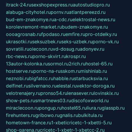
itrack-24.ru
sexshopexpress.ru
autostudiopro.ru
alabuga-cityhotel.ru
pornv.ru
atlantpereezd.ru
bud-em-znakomye.ru
a-cdc.ru
elektrostal-news.ru
korolevremont-market.ru
budem-znakomye.ru
oooagrosnab.ru
fpodaso.ru
emfire.ru
pro-otdelky.ru
ukrasotki.ru
seksuzbek.ru
seks-uzbek.ru
porno-vk.ru
sovratili.ru
olecoon.ru
vd-dosug.ru
adonyev.ru
rbc-news.ru
porno-skvirt.ru
krospr.ru
13autor-kolonka.ru
sormol.ru
2rich.ru
hostel-65.ru
hostserve.ru
porno-na-russkom.ru
mishinlab.ru
neznobi.ru
bigfatcc.ru
habble.ru
starbucksvia.ru
delfinet.ru
silvernano.ru
elestal.ru
vektor-doroga.ru
velotrenajery.ru
pronso54.ru
lenasever.ru
lovinskix.ru
show-pets.ru
smartnews03.ru
discofoxworld.ru
miraclecoon.ru
pongup.ru
hostel65.ru
liura.ru
glasspb.ru
firehunters.ru
gribowo.ru
gnalis.ru
bulkitula.ru
hometown-france.ru
1-xbeticricetc-1-xbetti-5.ru
shop-garena.ru
cricetc-1-xbetr-1-xbetcc-2.ru