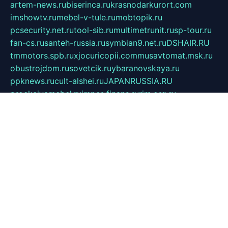
artem-news.ru
biserinca.ru
krasnodarkurort.com
imshowtv.ru
mebel-v-tule.ru
mobtopik.ru
pcsecurity.net.ru
tool-sib.ru
multimetrunit.ru
sp-tour.ru
fan-cs.ru
santeh-russia.ru
symbian9.net.ru
DSHAIR.RU
tmmotors.spb.ru
xjocuricopii.com
musavtomat.msk.ru
obustrojdom.ru
sovetcik.ru
ybaranovskaya.ru
ppknews.ru
cult-alshei.ru
JAPANRUSSIA.RU
proekciyamebel.ru
imper-finans.ru
rim.org.ru
glamourai.ru
brassminus.ru
zabor-pro.ru
ftn.pp.ru
dorogoe58.ru
laimengpacker.ru
kuzova-zapchasti.ru
sageerp.ru
taxodrom.ru
dsrazvitie.ru
hardcity.net.ru
ratinghomegames.ru
topservice25.ru
gubernyan.ru
gtglasslined.ru
ii4.ru
tssport.spb.ru
andorra24.com
blackwallstreet.ru
oboimos.ru
optim-doors.com.ru
ikuch.ru
nycr.org.ru
npa21.ru
vremya-ch.spb.ru
desert000.ru
ivtorgi.ru
ifiori.ru
catalog-statei.ru
dcv.org.ru
spetsmaster174.ru
ipkameryhiseeu.ru
dum26.ru
ruspol.spb.ru
fr-opendp.ru
kam-solnyshko.ru