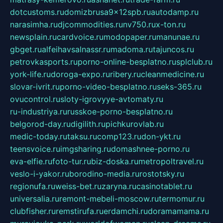
dotcustoms.ru
domizbrusa9x12spb.ru
autodamp.ru
narasimha.ru
djcommodities.ru
nv750.ru
x-ton.ru
newsplain.ru
cardvoice.ru
modopaper.ru
manunae.ru
gbget.ru
alfeihavsalnassr.ru
madoma.ru
tajuncos.ru
petrovkasports.ru
porno-online-besplatno.ru
splclub.ru
york-life.ru
doroga-expo.ru
ribery.ru
cleanmedicine.ru
slovar-ivrit.ru
porno-video-besplatno.ru
seks-365.ru
ovucontrol.ru
sloty-igrovyye-avtomaty.ru
ru-industriya.ru
russkoe-porno-besplatno.ru
belgorod-day.ru
digilith.ru
pichkurovlab.ru
medic-today.ru
taksu.ru
comp123.ru
don-ykt.ru
teensvoice.ru
imgsharing.ru
domashnee-porno.ru
eva-elfie.ru
foto-tur.ru
biz-doska.ru
metropoltravel.ru
veslo-i-yakor.ru
borodino-media.ru
rostotsky.ru
regionufa.ru
weiss-bet.ru
zaryna.ru
casinotablet.ru
universalia.ru
remont-mebeli-moscow.ru
termomur.ru
clubfisher.ru
remstirufa.ru
erdamchi.ru
doramamama.ru