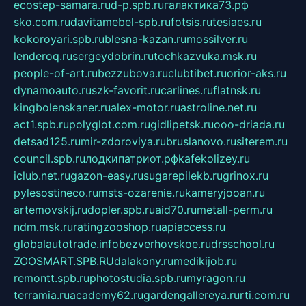
ecostep-samara.ru
d-p.spb.ru
галактика73.рф
sko.com.ru
davitamebel-spb.ru
fotsis.ru
tesiaes.ru
kokoroyari.spb.ru
blesna-kazan.ru
mossilver.ru
lenderoq.ru
sergeydobrin.ru
tochkazvuka.msk.ru
people-of-art.ru
bezzubova.ru
clubtibet.ru
orior-aks.ru
dynamoauto.ru
szk-favorit.ru
carlines.ru
flatnsk.ru
kingbolenskaner.ru
alex-motor.ru
astroline.net.ru
act1.spb.ru
polyglot.com.ru
gidlipetsk.ru
ooo-driada.ru
detsad125.ru
mir-zdoroviya.ru
bruslanovo.ru
siterem.ru
council.spb.ru
лодкипатриот.рф
kafekolizey.ru
iclub.net.ru
gazon-easy.ru
sugarepilekb.ru
grinox.ru
pylesostineco.ru
msts-ozarenie.ru
kameryjooan.ru
artemovskij.ru
dopler.spb.ru
aid70.ru
metall-perm.ru
ndm.msk.ru
ratingzooshop.ru
apiaccess.ru
globalautotrade.info
bezverhovskoe.ru
drsschool.ru
ZOOSMART.SPB.RU
dalakony.ru
medikijob.ru
remontt.spb.ru
photostudia.spb.ru
myragon.ru
terramia.ru
academy62.ru
gardengallereya.ru
rti.com.ru