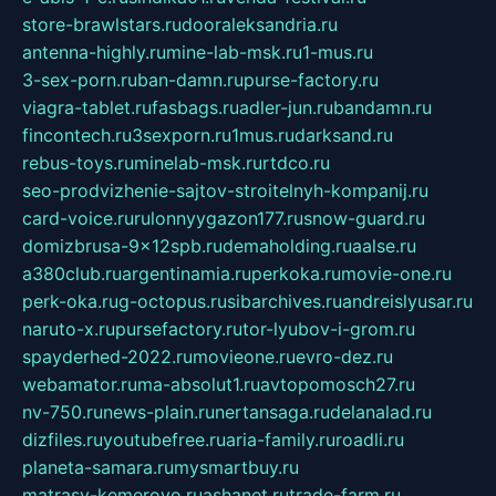
store-brawlstars.ru
dooraleksandria.ru
antenna-highly.ru
mine-lab-msk.ru
1-mus.ru
3-sex-porn.ru
ban-damn.ru
purse-factory.ru
viagra-tablet.ru
fasbags.ru
adler-jun.ru
bandamn.ru
fincontech.ru
3sexporn.ru
1mus.ru
darksand.ru
rebus-toys.ru
minelab-msk.ru
rtdco.ru
seo-prodvizhenie-sajtov-stroitelnyh-kompanij.ru
card-voice.ru
rulonnyygazon177.ru
snow-guard.ru
domizbrusa-9x12spb.ru
demaholding.ru
aalse.ru
a380club.ru
argentinamia.ru
perkoka.ru
movie-one.ru
perk-oka.ru
g-octopus.ru
sibarchives.ru
andreislyusar.ru
naruto-x.ru
pursefactory.ru
tor-lyubov-i-grom.ru
spayderhed-2022.ru
movieone.ru
evro-dez.ru
webamator.ru
ma-absolut1.ru
avtopomosch27.ru
nv-750.ru
news-plain.ru
nertansaga.ru
delanalad.ru
dizfiles.ru
youtubefree.ru
aria-family.ru
roadli.ru
planeta-samara.ru
mysmartbuy.ru
matrasy-kemerovo.ru
ashanet.ru
trade-farm.ru