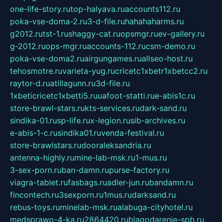
one-life-story.ru
top-halyava.ru
accounts112.ru
poka-vse-doma-2.ru
3-d-file.ru
hahahaharms.ru
g2012.ru
tst-1.ru
shaggy-cat.ru
opsmgr.ru
ev-gallery.ru
g-2012.ru
ops-mgr.ru
accounts-112.ru
csm-demo.ru
poka-vse-doma2.ru
airgungames.ru
allseo-host.ru
tehosmotre.ru
varieta-yug.ru
cricetc1xbetr1xbetcc2.ru
raytor-d.ru
atillagunn.ru
3d-file.ru
1xbeticricetc1xbetti5.ru
uafoot-statti.ru
e-abis1c.ru
store-brawl-stars.ru
kts-services.ru
dark-sand.ru
sindika-01.ru
sp-life.ru
x-legion.ru
sib-archives.ru
e-abis-1-c.ru
sindika01.ru
venda-festival.ru
store-brawlstars.ru
dooraleksandria.ru
antenna-highly.ru
mine-lab-msk.ru
1-mus.ru
3-sex-porn.ru
ban-damn.ru
purse-factory.ru
viagra-tablet.ru
fasbags.ru
adler-jun.ru
bandamn.ru
fincontech.ru
3sexporn.ru
1mus.ru
darksand.ru
rebus-toys.ru
minelab-msk.ru
alabuga-cityhotel.ru
medsprawo-4-ka.ru
2864420.ru
blagodarenie-spb.ru