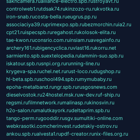
sakhcamera.ru
alliance-electro.spb.ru
stroyavt.ru
controlweb1.ru
tdsak74.ru
kinzozo-ru.ru
kvotka.ru
iron-snab.ru
costa-bella.ru
eugrus.pp.ru
associaciya39.ru
primexpo.spb.ru
bezmorchin.ru
ia2.ru
cpt21.ru
ispecspb.ru
regahost.ru
kolosok-elita.ru
tae-kwon.ru
consrio.com.ru
insiam.ru
avegainfo.ru
archery161.ru
bigencyclica.ru
vlast16.ru
korru.net
sarmiento.spb.su
extelopedia.ru
lammin-suo.spb.ru
iskatour.spb.ru
snpi.org.ru
running-line.ru
krygeva-spa.ru
chel.net.ru
rust-loco.ru
dugshop.ru
hl-beta.spb.ru
school494.spb.ru
mymubaby.ru
epoha-metalband.ru
ngr.spb.ru
rusgosnews.com
dieselvostok.ru
24hostel.msk.ru
w-dev.ru
f-ship.ru
regsmi.ru
filmnetwork.ru
malinasp.ru
kinosvin.ru
h2o-salon.ru
malutkayork.ru
deltaprim.spb.ru
tango-perm.ru
gooddir.ru
sgv.su
multiki-online.com
webkrasotki.com
cherinvest.ru
detskiy-ostrov.ru
ankou.spb.ru
alvesta1.ru
pdf-creator.ru
nix-files.org.ru