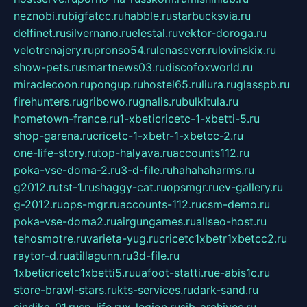
neznobi.ru
bigfatcc.ru
habble.ru
starbucksvia.ru
delfinet.ru
silvernano.ru
elestal.ru
vektor-doroga.ru
velotrenajery.ru
pronso54.ru
lenasever.ru
lovinskix.ru
show-pets.ru
smartnews03.ru
discofoxworld.ru
miraclecoon.ru
pongup.ru
hostel65.ru
liura.ru
glasspb.ru
firehunters.ru
gribowo.ru
gnalis.ru
bulkitula.ru
hometown-france.ru
1-xbeticricetc-1-xbetti-5.ru
shop-garena.ru
cricetc-1-xbetr-1-xbetcc-2.ru
one-life-story.ru
top-halyava.ru
accounts112.ru
poka-vse-doma-2.ru
3-d-file.ru
hahahaharms.ru
g2012.ru
tst-1.ru
shaggy-cat.ru
opsmgr.ru
ev-gallery.ru
g-2012.ru
ops-mgr.ru
accounts-112.ru
csm-demo.ru
poka-vse-doma2.ru
airgungames.ru
allseo-host.ru
tehosmotre.ru
varieta-yug.ru
cricetc1xbetr1xbetcc2.ru
raytor-d.ru
atillagunn.ru
3d-file.ru
1xbeticricetc1xbetti5.ru
uafoot-statti.ru
e-abis1c.ru
store-brawl-stars.ru
kts-services.ru
dark-sand.ru
sindika-01.ru
sp-life.ru
x-legion.ru
sib-archives.ru