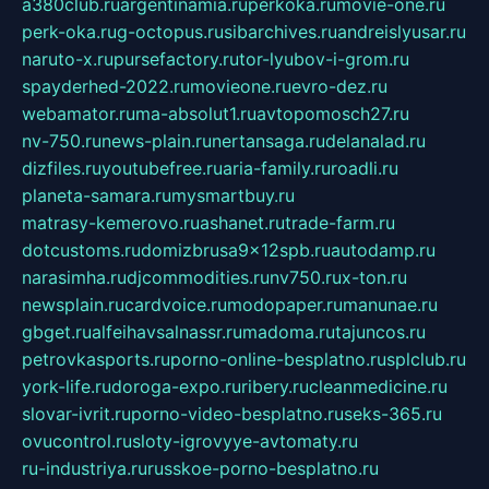
a380club.ru
argentinamia.ru
perkoka.ru
movie-one.ru
perk-oka.ru
g-octopus.ru
sibarchives.ru
andreislyusar.ru
naruto-x.ru
pursefactory.ru
tor-lyubov-i-grom.ru
spayderhed-2022.ru
movieone.ru
evro-dez.ru
webamator.ru
ma-absolut1.ru
avtopomosch27.ru
nv-750.ru
news-plain.ru
nertansaga.ru
delanalad.ru
dizfiles.ru
youtubefree.ru
aria-family.ru
roadli.ru
planeta-samara.ru
mysmartbuy.ru
matrasy-kemerovo.ru
ashanet.ru
trade-farm.ru
dotcustoms.ru
domizbrusa9x12spb.ru
autodamp.ru
narasimha.ru
djcommodities.ru
nv750.ru
x-ton.ru
newsplain.ru
cardvoice.ru
modopaper.ru
manunae.ru
gbget.ru
alfeihavsalnassr.ru
madoma.ru
tajuncos.ru
petrovkasports.ru
porno-online-besplatno.ru
splclub.ru
york-life.ru
doroga-expo.ru
ribery.ru
cleanmedicine.ru
slovar-ivrit.ru
porno-video-besplatno.ru
seks-365.ru
ovucontrol.ru
sloty-igrovyye-avtomaty.ru
ru-industriya.ru
russkoe-porno-besplatno.ru