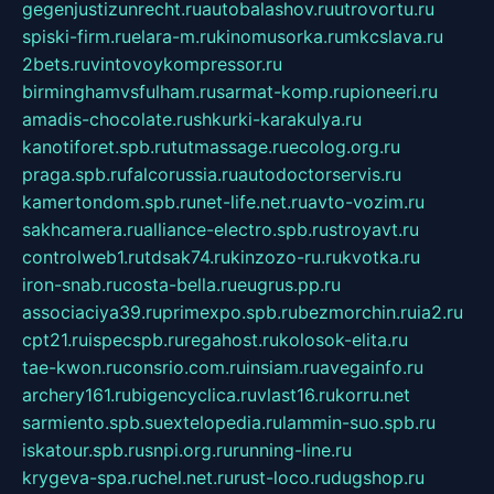
gegenjustizunrecht.ru
autobalashov.ru
utrovortu.ru
spiski-firm.ru
elara-m.ru
kinomusorka.ru
mkcslava.ru
2bets.ru
vintovoykompressor.ru
birminghamvsfulham.ru
sarmat-komp.ru
pioneeri.ru
amadis-chocolate.ru
shkurki-karakulya.ru
kanotiforet.spb.ru
tutmassage.ru
ecolog.org.ru
praga.spb.ru
falcorussia.ru
autodoctorservis.ru
kamertondom.spb.ru
net-life.net.ru
avto-vozim.ru
sakhcamera.ru
alliance-electro.spb.ru
stroyavt.ru
controlweb1.ru
tdsak74.ru
kinzozo-ru.ru
kvotka.ru
iron-snab.ru
costa-bella.ru
eugrus.pp.ru
associaciya39.ru
primexpo.spb.ru
bezmorchin.ru
ia2.ru
cpt21.ru
ispecspb.ru
regahost.ru
kolosok-elita.ru
tae-kwon.ru
consrio.com.ru
insiam.ru
avegainfo.ru
archery161.ru
bigencyclica.ru
vlast16.ru
korru.net
sarmiento.spb.su
extelopedia.ru
lammin-suo.spb.ru
iskatour.spb.ru
snpi.org.ru
running-line.ru
krygeva-spa.ru
chel.net.ru
rust-loco.ru
dugshop.ru