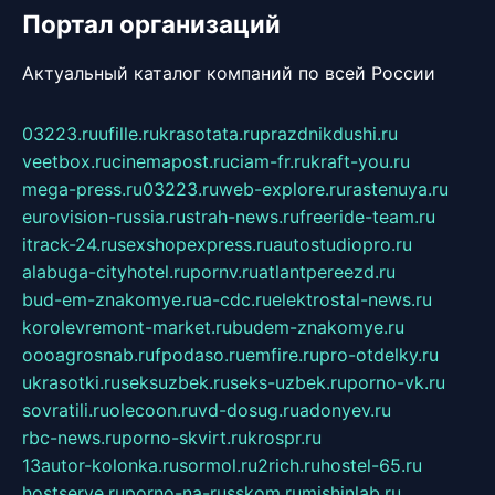
Портал организаций
Актуальный каталог компаний по всей России
03223.ru
ufille.ru
krasotata.ru
prazdnikdushi.ru
veetbox.ru
cinemapost.ru
ciam-fr.ru
kraft-you.ru
mega-press.ru
03223.ru
web-explore.ru
rastenuya.ru
eurovision-russia.ru
strah-news.ru
freeride-team.ru
itrack-24.ru
sexshopexpress.ru
autostudiopro.ru
alabuga-cityhotel.ru
pornv.ru
atlantpereezd.ru
bud-em-znakomye.ru
a-cdc.ru
elektrostal-news.ru
korolevremont-market.ru
budem-znakomye.ru
oooagrosnab.ru
fpodaso.ru
emfire.ru
pro-otdelky.ru
ukrasotki.ru
seksuzbek.ru
seks-uzbek.ru
porno-vk.ru
sovratili.ru
olecoon.ru
vd-dosug.ru
adonyev.ru
rbc-news.ru
porno-skvirt.ru
krospr.ru
13autor-kolonka.ru
sormol.ru
2rich.ru
hostel-65.ru
hostserve.ru
porno-na-russkom.ru
mishinlab.ru