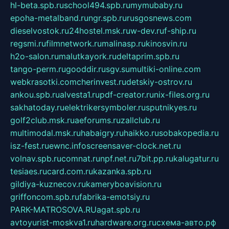
hl-beta.spb.ru
school494.spb.ru
mymubaby.ru
epoha-metalband.ru
ngr.spb.ru
rusgosnews.com
dieselvostok.ru
24hostel.msk.ru
w-dev.ru
f-ship.ru
regsmi.ru
filmnetwork.ru
malinasp.ru
kinosvin.ru
h2o-salon.ru
malutkayork.ru
deltaprim.spb.ru
tango-perm.ru
gooddir.ru
sgv.su
multiki-online.com
webkrasotki.com
cherinvest.ru
detskiy-ostrov.ru
ankou.spb.ru
alvesta1.ru
pdf-creator.ru
nix-files.org.ru
sakhatoday.ru
elektrikersymboler.ru
sputnikyes.ru
golf2club.msk.ru
aeforums.ru
zallclub.ru
multimodal.msk.ru
habaigry.ru
haikko.ru
sobakopedia.ru
isz-fest.ru
ewnc.info
screensaver-clock.net.ru
volnav.spb.ru
comnat.ru
npf.net.ru
7bit.pp.ru
kalugatur.ru
tesiaes.ru
card.com.ru
kazanka.spb.ru
gildiya-kuznecov.ru
kameryboavision.ru
griffoncom.spb.ru
fabrika-emotsiy.ru
PARK-MATROSOVA.RU
agat.spb.ru
avtoyurist-moskva1.ru
hardware.org.ru
схема-авто.рф