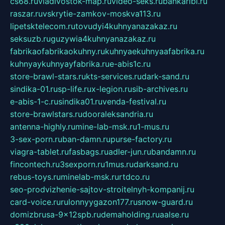
cs68.ru
vladivostok-map.ru
video-seks.ru
bankaribi.ru
raszar.ru
vskrytie-zamkov-moskva113.ru
lipetsktelecom.ru
tovudyi4kuhnyanazakaz.ru
seksuzb.ru
guzywia4kuhnyanazakaz.ru
fabrikaofabrikaokuhny.ru
kuhnyaekuhnyaafabrika.ru
kuhnyaykuhnyayfabrika.ru
e-abis1c.ru
store-brawl-stars.ru
kts-services.ru
dark-sand.ru
sindika-01.ru
sp-life.ru
x-legion.ru
sib-archives.ru
e-abis-1-c.ru
sindika01.ru
venda-festival.ru
store-brawlstars.ru
dooraleksandria.ru
antenna-highly.ru
mine-lab-msk.ru
1-mus.ru
3-sex-porn.ru
ban-damn.ru
purse-factory.ru
viagra-tablet.ru
fasbags.ru
adler-jun.ru
bandamn.ru
fincontech.ru
3sexporn.ru
1mus.ru
darksand.ru
rebus-toys.ru
minelab-msk.ru
rtdco.ru
seo-prodvizhenie-sajtov-stroitelnyh-kompanij.ru
card-voice.ru
rulonnyygazon177.ru
snow-guard.ru
domizbrusa-9x12spb.ru
demaholding.ru
aalse.ru