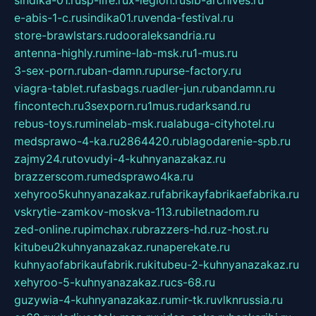
e-abis-1-c.ru
sindika01.ru
venda-festival.ru
store-brawlstars.ru
dooraleksandria.ru
antenna-highly.ru
mine-lab-msk.ru
1-mus.ru
3-sex-porn.ru
ban-damn.ru
purse-factory.ru
viagra-tablet.ru
fasbags.ru
adler-jun.ru
bandamn.ru
fincontech.ru
3sexporn.ru
1mus.ru
darksand.ru
rebus-toys.ru
minelab-msk.ru
alabuga-cityhotel.ru
medsprawo-4-ka.ru
2864420.ru
blagodarenie-spb.ru
zajmy24.ru
tovudyi-4-kuhnyanazakaz.ru
brazzerscom.ru
medsprawo4ka.ru
xehyroo5kuhnyanazakaz.ru
fabrikayfabrikaefabrika.ru
vskrytie-zamkov-moskva-113.ru
biletnadom.ru
zed-online.ru
pimchax.ru
brazzers-hd.ru
z-host.ru
kitubeu2kuhnyanazakaz.ru
naperekate.ru
kuhnyaofabrikaufabrik.ru
kitubeu-2-kuhnyanazakaz.ru
xehyroo-5-kuhnyanazakaz.ru
cs-68.ru
guzywia-4-kuhnyanazakaz.ru
mir-tk.ru
vlknrussia.ru