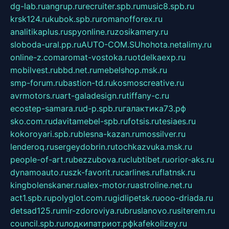
dg-lab.ru
angrup.ru
recruiter.spb.ru
music8.spb.ru
krsk124.ru
kubok.spb.ru
romanofforex.ru
analitikaplus.ru
spyonline.ru
zosikamery.ru
sloboda-ural.pp.ru
AUTO-COM.SU
hohota.net
alimy.ru
online-z.com
aromat-vostoka.ru
otdelkaexp.ru
mobilvest.ru
bbd.net.ru
mebelshop.msk.ru
smp-forum.ru
bastion-td.ru
kosmoscreative.ru
avrmotors.ru
art-galadesign.ru
tiffany-c.ru
ecostep-samara.ru
d-p.spb.ru
галактика73.рф
sko.com.ru
davitamebel-spb.ru
fotsis.ru
tesiaes.ru
kokoroyari.spb.ru
blesna-kazan.ru
mossilver.ru
lenderoq.ru
sergeydobrin.ru
tochkazvuka.msk.ru
people-of-art.ru
bezzubova.ru
clubtibet.ru
orior-aks.ru
dynamoauto.ru
szk-favorit.ru
carlines.ru
flatnsk.ru
kingbolenskaner.ru
alex-motor.ru
astroline.net.ru
act1.spb.ru
polyglot.com.ru
gidlipetsk.ru
ooo-driada.ru
detsad125.ru
mir-zdoroviya.ru
bruslanovo.ru
siterem.ru
council.spb.ru
лодкипатриот.рф
kafekolizey.ru