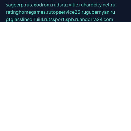
sageerp.ru
taxodrom.ru
dsrazvitie.ru
hardcity.net.ru
ratinghomegames.ru
topservice25.ru
gubernyan.ru
gtglasslined.ru
ii4.ru
tssport.spb.ru
andorra24.com
blackwallstreet.ru
oboimos.ru
optim-doors.com.ru
ikuch.ru
nycr.org.ru
npa21.ru
vremya-ch.spb.ru
desert000.ru
ivtorgi.ru
ifiori.ru
catalog-statei.ru
dcv.org.ru
spetsmaster174.ru
ipkameryhiseeu.ru
dum26.ru
ruspol.spb.ru
fr-opendp.ru
kam-solnyshko.ru
cheyenne-arapaho.ru
sevzapmetal.spb.ru
ted-lapidus.spb.ru
parasite-eliminator.ru
sigma-complete.ru
modernworld.ru
dama-moda.ru
eholot-group.ru
sk-nvkz.ru
DRONGOLD.RU
democratia2.ru
i-farmer.ru
mass-sport.org
jablonex.spb.ru
bookmess.ru
linkword.ru
refineua.com.ru
cs-spec.net.ru
altay-mebel.ru
DNK-THEATRE.RU
mechaniks.spb.ru
ipcamtechage.ru
skosta.ru
a-sun.ru
stroy-ldsp.ru
snowlands.org.ru
childrensshoes.ru
mrlizzy.ru
mebelsofiakrd.ru