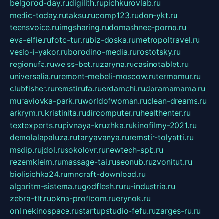
belgorod-day.ru
digilith.ru
pichkurovlab.ru
medic-today.ru
taksu.ru
comp123.ru
don-ykt.ru
teensvoice.ru
imgsharing.ru
domashnee-porno.ru
eva-elfie.ru
foto-tur.ru
biz-doska.ru
metropoltravel.ru
veslo-i-yakor.ru
borodino-media.ru
rostotsky.ru
regionufa.ru
weiss-bet.ru
zaryna.ru
casinotablet.ru
universalia.ru
remont-mebeli-moscow.ru
termomur.ru
clubfisher.ru
remstirufa.ru
erdamchi.ru
doramamama.ru
muraviovka-park.ru
worldofwoman.ru
clean-dreams.ru
arkrym.ru
kristinita.ru
dircomputer.ru
healthenter.ru
textexperts.ru
pivnaya-kruzhka.ru
kinofilmy-2021.ru
demolalapaluza.ru
tanyavanya.ru
remstir-tolyatti.ru
msdip.ru
jdol.ru
sokolovr.ru
newtech-spb.ru
rezemkleim.ru
massage-tai.ru
seonub.ru
zvonitut.ru
biolisichka24.ru
mncraft-download.ru
algoritm-sistema.ru
godflesh.ru
ru-industria.ru
zebra-tlt.ru
okna-proficom.ru
erynok.ru
onlinekinospace.ru
startupstudio-fefu.ru
zarges-ru.ru