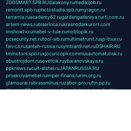
ZOOSMART.SPB.RU
dalakony.ru
medikijob.ru
remontt.spb.ru
photostudia.spb.ru
myragon.ru
terramia.ru
academy62.ru
gardengallereya.ru
rti.com.ru
artem-news.ru
biserinca.ru
krasnodarkurort.com
imshowtv.ru
mebel-v-tule.ru
mobtopik.ru
pcsecurity.net.ru
tool-sib.ru
multimetrunit.ru
sp-tour.ru
fan-cs.ru
santeh-russia.ru
symbian9.net.ru
DSHAIR.RU
tmmotors.spb.ru
xjocuricopii.com
musavtomat.msk.ru
obustrojdom.ru
sovetcik.ru
ybaranovskaya.ru
ppknews.ru
cult-alshei.ru
JAPANRUSSIA.RU
proekciyamebel.ru
imper-finans.ru
rim.org.ru
glamourai.ru
brassminus.ru
zabor-pro.ru
ftn.pp.ru
dorogoe58.ru
laimengpacker.ru
kuzova-zapchasti.ru
sageerp.ru
taxodrom.ru
dsrazvitie.ru
hardcity.net.ru
ratinghomegames.ru
topservice25.ru
gubernyan.ru
gtglasslined.ru
ii4.ru
tssport.spb.ru
andorra24.com
blackwallstreet.ru
oboimos.ru
optim-doors.com.ru
ikuch.ru
nycr.org.ru
npa21.ru
vremya-ch.spb.ru