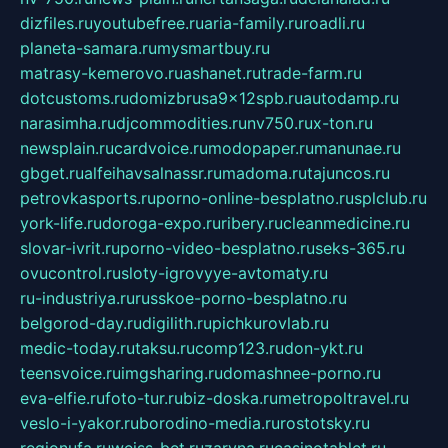
dizfiles.ru
youtubefree.ru
aria-family.ru
roadli.ru
planeta-samara.ru
mysmartbuy.ru
matrasy-kemerovo.ru
ashanet.ru
trade-farm.ru
dotcustoms.ru
domizbrusa9x12spb.ru
autodamp.ru
narasimha.ru
djcommodities.ru
nv750.ru
x-ton.ru
newsplain.ru
cardvoice.ru
modopaper.ru
manunae.ru
gbget.ru
alfeihavsalnassr.ru
madoma.ru
tajuncos.ru
petrovkasports.ru
porno-online-besplatno.ru
splclub.ru
york-life.ru
doroga-expo.ru
ribery.ru
cleanmedicine.ru
slovar-ivrit.ru
porno-video-besplatno.ru
seks-365.ru
ovucontrol.ru
sloty-igrovyye-avtomaty.ru
ru-industriya.ru
russkoe-porno-besplatno.ru
belgorod-day.ru
digilith.ru
pichkurovlab.ru
medic-today.ru
taksu.ru
comp123.ru
don-ykt.ru
teensvoice.ru
imgsharing.ru
domashnee-porno.ru
eva-elfie.ru
foto-tur.ru
biz-doska.ru
metropoltravel.ru
veslo-i-yakor.ru
borodino-media.ru
rostotsky.ru