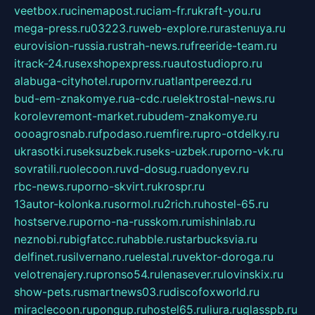
veetbox.ru
cinemapost.ru
ciam-fr.ru
kraft-you.ru
mega-press.ru
03223.ru
web-explore.ru
rastenuya.ru
eurovision-russia.ru
strah-news.ru
freeride-team.ru
itrack-24.ru
sexshopexpress.ru
autostudiopro.ru
alabuga-cityhotel.ru
pornv.ru
atlantpereezd.ru
bud-em-znakomye.ru
a-cdc.ru
elektrostal-news.ru
korolevremont-market.ru
budem-znakomye.ru
oooagrosnab.ru
fpodaso.ru
emfire.ru
pro-otdelky.ru
ukrasotki.ru
seksuzbek.ru
seks-uzbek.ru
porno-vk.ru
sovratili.ru
olecoon.ru
vd-dosug.ru
adonyev.ru
rbc-news.ru
porno-skvirt.ru
krospr.ru
13autor-kolonka.ru
sormol.ru
2rich.ru
hostel-65.ru
hostserve.ru
porno-na-russkom.ru
mishinlab.ru
neznobi.ru
bigfatcc.ru
habble.ru
starbucksvia.ru
delfinet.ru
silvernano.ru
elestal.ru
vektor-doroga.ru
velotrenajery.ru
pronso54.ru
lenasever.ru
lovinskix.ru
show-pets.ru
smartnews03.ru
discofoxworld.ru
miraclecoon.ru
pongup.ru
hostel65.ru
liura.ru
glasspb.ru