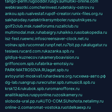
tango-perm.ru
gooddir.ru
sgv.su
multiki-online.com
webkrasotki.com
cherinvest.ru
detskiy-ostrov.ru
ankou.spb.ru
alvesta1.ru
pdf-creator.ru
nix-files.org.ru
sakhatoday.ru
elektrikersymboler.ru
sputnikyes.ru
golf2club.msk.ru
aeforums.ru
zallclub.ru
multimodal.msk.ru
habaigry.ru
haikko.ru
sobakopedia.ru
isz-fest.ru
ewnc.info
screensaver-clock.net.ru
volnav.spb.ru
comnat.ru
npf.net.ru
7bit.pp.ru
kalugatur.ru
tesiaes.ru
card.com.ru
kazanka.spb.ru
gildiya-kuznecov.ru
kameryboavision.ru
griffoncom.spb.ru
fabrika-emotsiy.ru
PARK-MATROSOVA.RU
agat.spb.ru
avtoyurist-moskva1.ru
hardware.org.ru
схема-авто.рф
dg-lab.ru
angrup.ru
recruiter.spb.ru
music8.spb.ru
krsk124.ru
kubok.spb.ru
romanofforex.ru
analitikaplus.ru
spyonline.ru
zosikamery.ru
sloboda-ural.pp.ru
AUTO-COM.SU
hohota.net
alimy.ru
online-z.com
aromat-vostoka.ru
otdelkaexp.ru