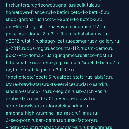
firehunters.ru
gribowo.ru
gnalis.ru
bulkitula.ru
hometown-france.ru
1-xbeticricetc-1-xbetti-5.ru
shop-garena.ru
cricetc-1-xbetr-1-xbetcc-2.ru
one-life-story.ru
top-halyava.ru
accounts112.ru
poka-vse-doma-2.ru
3-d-file.ru
hahahaharms.ru
g2012.ru
tst-1.ru
shaggy-cat.ru
opsmgr.ru
ev-gallery.ru
g-2012.ru
ops-mgr.ru
accounts-112.ru
csm-demo.ru
poka-vse-doma2.ru
airgungames.ru
allseo-host.ru
tehosmotre.ru
varieta-yug.ru
cricetc1xbetr1xbetcc2.ru
raytor-d.ru
atillagunn.ru
3d-file.ru
1xbeticricetc1xbetti5.ru
uafoot-statti.ru
e-abis1c.ru
store-brawl-stars.ru
kts-services.ru
dark-sand.ru
sindika-01.ru
sp-life.ru
x-legion.ru
sib-archives.ru
e-abis-1-c.ru
sindika01.ru
venda-festival.ru
store-brawlstars.ru
dooraleksandria.ru
antenna-highly.ru
mine-lab-msk.ru
1-mus.ru
3-sex-porn.ru
ban-damn.ru
purse-factory.ru
viagra-tablet.ru
fasbags.ru
adler-jun.ru
bandamn.ru