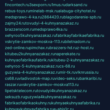
fincontech.ru
3sexporn.ru
1mus.ru
darksand.ru
rebus-toys.ru
minelab-msk.ru
alabuga-cityhotel.ru
medsprawo-4-ka.ru
2864420.ru
blagodarenie-spb.ru
zajmy24.ru
tovudyi-4-kuhnyanazakaz.ru
brazzerscom.ru
medsprawo4ka.ru
xehyroo5kuhnyanazakaz.ru
fabrikayfabrikaefabrika.ru
vskrytie-zamkov-moskva-113.ru
biletnadom.ru
zed-online.ru
pimchax.ru
brazzers-hd.ru
z-host.ru
kitubeu2kuhnyanazakaz.ru
naperekate.ru
kuhnyaofabrikaufabrik.ru
kitubeu-2-kuhnyanazakaz.ru
xehyroo-5-kuhnyanazakaz.ru
cs-68.ru
guzywia-4-kuhnyanazakaz.ru
mir-tk.ru
vlknrussia.ru
cs68.ru
vladivostok-map.ru
video-seks.ru
bankaribi.ru
raszar.ru
vskrytie-zamkov-moskva113.ru
lipetsktelecom.ru
tovudyi4kuhnyanazakaz.ru
seksuzb.ru
guzywia4kuhnyanazakaz.ru
fabrikaofabrikaokuhny.ru
kuhnyaekuhnyaafabrika.ru
kuhnyaykuhnyayfabrika.ru
e-abis1c.ru