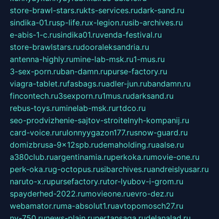
store-brawl-stars.ru
kts-services.ru
dark-sand.ru
sindika-01.ru
sp-life.ru
x-legion.ru
sib-archives.ru
e-abis-1-c.ru
sindika01.ru
venda-festival.ru
store-brawlstars.ru
dooraleksandria.ru
antenna-highly.ru
mine-lab-msk.ru
1-mus.ru
3-sex-porn.ru
ban-damn.ru
purse-factory.ru
viagra-tablet.ru
fasbags.ru
adler-jun.ru
bandamn.ru
fincontech.ru
3sexporn.ru
1mus.ru
darksand.ru
rebus-toys.ru
minelab-msk.ru
rtdco.ru
seo-prodvizhenie-sajtov-stroitelnyh-kompanij.ru
card-voice.ru
rulonnyygazon177.ru
snow-guard.ru
domizbrusa-9x12spb.ru
demaholding.ru
aalse.ru
a380club.ru
argentinamia.ru
perkoka.ru
movie-one.ru
perk-oka.ru
g-octopus.ru
sibarchives.ru
andreislyusar.ru
naruto-x.ru
pursefactory.ru
tor-lyubov-i-grom.ru
spayderhed-2022.ru
movieone.ru
evro-dez.ru
webamator.ru
ma-absolut1.ru
avtopomosch27.ru
nv-750.ru
news-plain.ru
nertansaga.ru
delanalad.ru