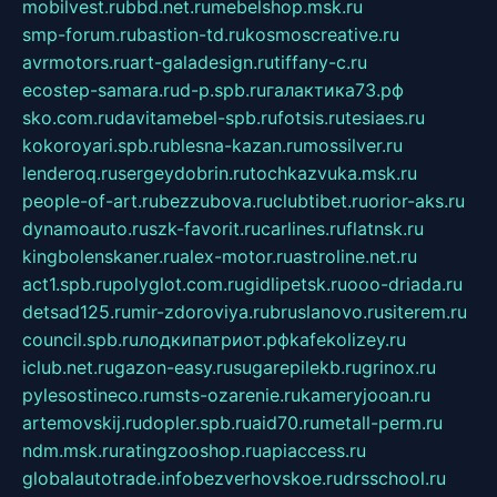
mobilvest.ru
bbd.net.ru
mebelshop.msk.ru
smp-forum.ru
bastion-td.ru
kosmoscreative.ru
avrmotors.ru
art-galadesign.ru
tiffany-c.ru
ecostep-samara.ru
d-p.spb.ru
галактика73.рф
sko.com.ru
davitamebel-spb.ru
fotsis.ru
tesiaes.ru
kokoroyari.spb.ru
blesna-kazan.ru
mossilver.ru
lenderoq.ru
sergeydobrin.ru
tochkazvuka.msk.ru
people-of-art.ru
bezzubova.ru
clubtibet.ru
orior-aks.ru
dynamoauto.ru
szk-favorit.ru
carlines.ru
flatnsk.ru
kingbolenskaner.ru
alex-motor.ru
astroline.net.ru
act1.spb.ru
polyglot.com.ru
gidlipetsk.ru
ooo-driada.ru
detsad125.ru
mir-zdoroviya.ru
bruslanovo.ru
siterem.ru
council.spb.ru
лодкипатриот.рф
kafekolizey.ru
iclub.net.ru
gazon-easy.ru
sugarepilekb.ru
grinox.ru
pylesostineco.ru
msts-ozarenie.ru
kameryjooan.ru
artemovskij.ru
dopler.spb.ru
aid70.ru
metall-perm.ru
ndm.msk.ru
ratingzooshop.ru
apiaccess.ru
globalautotrade.info
bezverhovskoe.ru
drsschool.ru