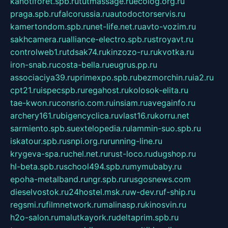
kanotiforet.spb.ru
tutmassage.ru
ecolog.org.ru
praga.spb.ru
falcorussia.ru
autodoctorservis.ru
kamertondom.spb.ru
net-life.net.ru
avto-vozim.ru
sakhcamera.ru
alliance-electro.spb.ru
stroyavt.ru
controlweb1.ru
tdsak74.ru
kinzozo-ru.ru
kvotka.ru
iron-snab.ru
costa-bella.ru
eugrus.pp.ru
associaciya39.ru
primexpo.spb.ru
bezmorchin.ru
ia2.ru
cpt21.ru
ispecspb.ru
regahost.ru
kolosok-elita.ru
tae-kwon.ru
consrio.com.ru
insiam.ru
avegainfo.ru
archery161.ru
bigencyclica.ru
vlast16.ru
korru.net
sarmiento.spb.su
extelopedia.ru
lammin-suo.spb.ru
iskatour.spb.ru
snpi.org.ru
running-line.ru
krygeva-spa.ru
chel.net.ru
rust-loco.ru
dugshop.ru
hl-beta.spb.ru
school494.spb.ru
mymubaby.ru
epoha-metalband.ru
ngr.spb.ru
rusgosnews.com
dieselvostok.ru
24hostel.msk.ru
w-dev.ru
f-ship.ru
regsmi.ru
filmnetwork.ru
malinasp.ru
kinosvin.ru
h2o-salon.ru
malutkayork.ru
deltaprim.spb.ru