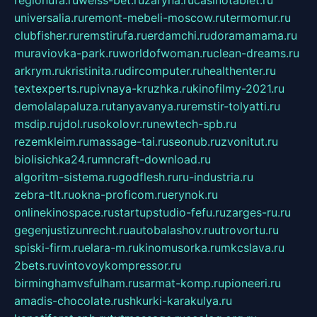
regionufa.ru
weiss-bet.ru
zaryna.ru
casinotablet.ru
universalia.ru
remont-mebeli-moscow.ru
termomur.ru
clubfisher.ru
remstirufa.ru
erdamchi.ru
doramamama.ru
muraviovka-park.ru
worldofwoman.ru
clean-dreams.ru
arkrym.ru
kristinita.ru
dircomputer.ru
healthenter.ru
textexperts.ru
pivnaya-kruzhka.ru
kinofilmy-2021.ru
demolalapaluza.ru
tanyavanya.ru
remstir-tolyatti.ru
msdip.ru
jdol.ru
sokolovr.ru
newtech-spb.ru
rezemkleim.ru
massage-tai.ru
seonub.ru
zvonitut.ru
biolisichka24.ru
mncraft-download.ru
algoritm-sistema.ru
godflesh.ru
ru-industria.ru
zebra-tlt.ru
okna-proficom.ru
erynok.ru
onlinekinospace.ru
startupstudio-fefu.ru
zarges-ru.ru
gegenjustizunrecht.ru
autobalashov.ru
utrovortu.ru
spiski-firm.ru
elara-m.ru
kinomusorka.ru
mkcslava.ru
2bets.ru
vintovoykompressor.ru
birminghamvsfulham.ru
sarmat-komp.ru
pioneeri.ru
amadis-chocolate.ru
shkurki-karakulya.ru