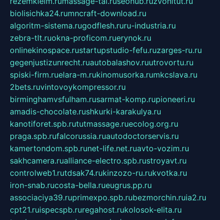
rezemkleim.ru
massage-tai.ru
seonub.ru
zvonitut.ru
biolisichka24.ru
mncraft-download.ru
algoritm-sistema.ru
godflesh.ru
ru-industria.ru
zebra-tlt.ru
okna-proficom.ru
erynok.ru
onlinekinospace.ru
startupstudio-fefu.ru
zarges-ru.ru
gegenjustizunrecht.ru
autobalashov.ru
utrovortu.ru
spiski-firm.ru
elara-m.ru
kinomusorka.ru
mkcslava.ru
2bets.ru
vintovoykompressor.ru
birminghamvsfulham.ru
sarmat-komp.ru
pioneeri.ru
amadis-chocolate.ru
shkurki-karakulya.ru
kanotiforet.spb.ru
tutmassage.ru
ecolog.org.ru
praga.spb.ru
falcorussia.ru
autodoctorservis.ru
kamertondom.spb.ru
net-life.net.ru
avto-vozim.ru
sakhcamera.ru
alliance-electro.spb.ru
stroyavt.ru
controlweb1.ru
tdsak74.ru
kinzozo-ru.ru
kvotka.ru
iron-snab.ru
costa-bella.ru
eugrus.pp.ru
associaciya39.ru
primexpo.spb.ru
bezmorchin.ru
ia2.ru
cpt21.ru
ispecspb.ru
regahost.ru
kolosok-elita.ru