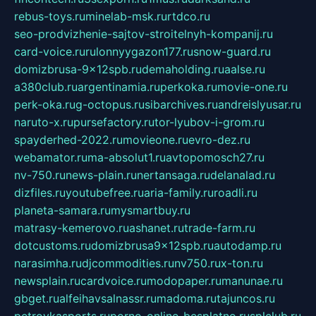
rebus-toys.ru
minelab-msk.ru
rtdco.ru
seo-prodvizhenie-sajtov-stroitelnyh-kompanij.ru
card-voice.ru
rulonnyygazon177.ru
snow-guard.ru
domizbrusa-9x12spb.ru
demaholding.ru
aalse.ru
a380club.ru
argentinamia.ru
perkoka.ru
movie-one.ru
perk-oka.ru
g-octopus.ru
sibarchives.ru
andreislyusar.ru
naruto-x.ru
pursefactory.ru
tor-lyubov-i-grom.ru
spayderhed-2022.ru
movieone.ru
evro-dez.ru
webamator.ru
ma-absolut1.ru
avtopomosch27.ru
nv-750.ru
news-plain.ru
nertansaga.ru
delanalad.ru
dizfiles.ru
youtubefree.ru
aria-family.ru
roadli.ru
planeta-samara.ru
mysmartbuy.ru
matrasy-kemerovo.ru
ashanet.ru
trade-farm.ru
dotcustoms.ru
domizbrusa9x12spb.ru
autodamp.ru
narasimha.ru
djcommodities.ru
nv750.ru
x-ton.ru
newsplain.ru
cardvoice.ru
modopaper.ru
manunae.ru
gbget.ru
alfeihavsalnassr.ru
madoma.ru
tajuncos.ru
petrovkasports.ru
porno-online-besplatno.ru
splclub.ru