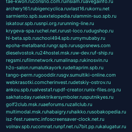
tae-kwon.ru
consrio.com.ru
insiam.ru
avegainfo.ru
archery161.ru
bigencyclica.ru
vlast16.ru
korru.net
sarmiento.spb.su
extelopedia.ru
lammin-suo.spb.ru
iskatour.spb.ru
snpi.org.ru
running-line.ru
krygeva-spa.ru
chel.net.ru
rust-loco.ru
dugshop.ru
hl-beta.spb.ru
school494.spb.ru
mymubaby.ru
epoha-metalband.ru
ngr.spb.ru
rusgosnews.com
dieselvostok.ru
24hostel.msk.ru
w-dev.ru
f-ship.ru
regsmi.ru
filmnetwork.ru
malinasp.ru
kinosvin.ru
h2o-salon.ru
malutkayork.ru
deltaprim.spb.ru
tango-perm.ru
gooddir.ru
sgv.su
multiki-online.com
webkrasotki.com
cherinvest.ru
detskiy-ostrov.ru
ankou.spb.ru
alvesta1.ru
pdf-creator.ru
nix-files.org.ru
sakhatoday.ru
elektrikersymboler.ru
sputnikyes.ru
golf2club.msk.ru
aeforums.ru
zallclub.ru
multimodal.msk.ru
habaigry.ru
haikko.ru
sobakopedia.ru
isz-fest.ru
ewnc.info
screensaver-clock.net.ru
volnav.spb.ru
comnat.ru
npf.net.ru
7bit.pp.ru
kalugatur.ru