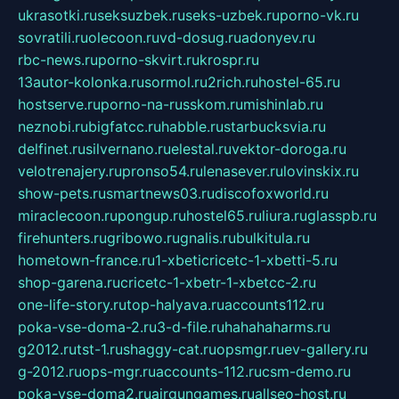
ukrasotki.ru
seksuzbek.ru
seks-uzbek.ru
porno-vk.ru
sovratili.ru
olecoon.ru
vd-dosug.ru
adonyev.ru
rbc-news.ru
porno-skvirt.ru
krospr.ru
13autor-kolonka.ru
sormol.ru
2rich.ru
hostel-65.ru
hostserve.ru
porno-na-russkom.ru
mishinlab.ru
neznobi.ru
bigfatcc.ru
habble.ru
starbucksvia.ru
delfinet.ru
silvernano.ru
elestal.ru
vektor-doroga.ru
velotrenajery.ru
pronso54.ru
lenasever.ru
lovinskix.ru
show-pets.ru
smartnews03.ru
discofoxworld.ru
miraclecoon.ru
pongup.ru
hostel65.ru
liura.ru
glasspb.ru
firehunters.ru
gribowo.ru
gnalis.ru
bulkitula.ru
hometown-france.ru
1-xbeticricetc-1-xbetti-5.ru
shop-garena.ru
cricetc-1-xbetr-1-xbetcc-2.ru
one-life-story.ru
top-halyava.ru
accounts112.ru
poka-vse-doma-2.ru
3-d-file.ru
hahahaharms.ru
g2012.ru
tst-1.ru
shaggy-cat.ru
opsmgr.ru
ev-gallery.ru
g-2012.ru
ops-mgr.ru
accounts-112.ru
csm-demo.ru
poka-vse-doma2.ru
airgungames.ru
allseo-host.ru