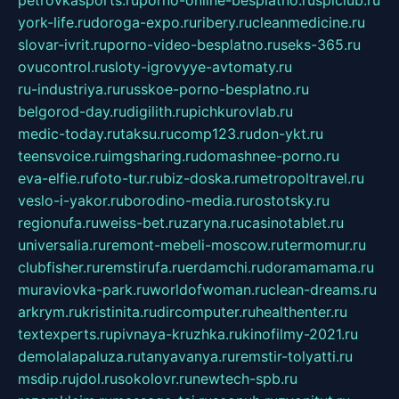
york-life.ru
doroga-expo.ru
ribery.ru
cleanmedicine.ru
slovar-ivrit.ru
porno-video-besplatno.ru
seks-365.ru
ovucontrol.ru
sloty-igrovyye-avtomaty.ru
ru-industriya.ru
russkoe-porno-besplatno.ru
belgorod-day.ru
digilith.ru
pichkurovlab.ru
medic-today.ru
taksu.ru
comp123.ru
don-ykt.ru
teensvoice.ru
imgsharing.ru
domashnee-porno.ru
eva-elfie.ru
foto-tur.ru
biz-doska.ru
metropoltravel.ru
veslo-i-yakor.ru
borodino-media.ru
rostotsky.ru
regionufa.ru
weiss-bet.ru
zaryna.ru
casinotablet.ru
universalia.ru
remont-mebeli-moscow.ru
termomur.ru
clubfisher.ru
remstirufa.ru
erdamchi.ru
doramamama.ru
muraviovka-park.ru
worldofwoman.ru
clean-dreams.ru
arkrym.ru
kristinita.ru
dircomputer.ru
healthenter.ru
textexperts.ru
pivnaya-kruzhka.ru
kinofilmy-2021.ru
demolalapaluza.ru
tanyavanya.ru
remstir-tolyatti.ru
msdip.ru
jdol.ru
sokolovr.ru
newtech-spb.ru