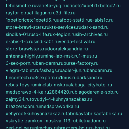
tehosmotre.ru
varieta-yug.ru
cricetc1xbetr1xbetcc2.ru
raytor-d.ru
atillagunn.ru
3d-file.ru
1xbeticricetc1xbetti5.ru
uafoot-statti.ru
e-abis1c.ru
store-brawl-stars.ru
kts-services.ru
dark-sand.ru
sindika-01.ru
sp-life.ru
x-legion.ru
sib-archives.ru
e-abis-1-c.ru
sindika01.ru
venda-festival.ru
store-brawlstars.ru
dooraleksandria.ru
antenna-highly.ru
mine-lab-msk.ru
1-mus.ru
3-sex-porn.ru
ban-damn.ru
purse-factory.ru
viagra-tablet.ru
fasbags.ru
adler-jun.ru
bandamn.ru
fincontech.ru
3sexporn.ru
1mus.ru
darksand.ru
rebus-toys.ru
minelab-msk.ru
alabuga-cityhotel.ru
medsprawo-4-ka.ru
2864420.ru
blagodarenie-spb.ru
zajmy24.ru
tovudyi-4-kuhnyanazakaz.ru
brazzerscom.ru
medsprawo4ka.ru
xehyroo5kuhnyanazakaz.ru
fabrikayfabrikaefabrika.ru
vskrytie-zamkov-moskva-113.ru
biletnadom.ru
zed-online.ru
pimchax.ru
brazzers-hd.ru
z-host.ru