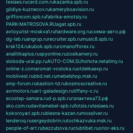
tesiaes.ru
card.com.ru
kazanka.spb.ru
gildiya-kuznecov.ru
kameryboavision.ru
griffoncom.spb.ru
fabrika-emotsiy.ru
PARK-MATROSOVA.RU
agat.spb.ru
avtoyurist-moskva1.ru
hardware.org.ru
схема-авто.рф
dg-lab.ru
angrup.ru
recruiter.spb.ru
music8.spb.ru
krsk124.ru
kubok.spb.ru
romanofforex.ru
analitikaplus.ru
spyonline.ru
zosikamery.ru
sloboda-ural.pp.ru
AUTO-COM.SU
hohota.net
alimy.ru
online-z.com
aromat-vostoka.ru
otdelkaexp.ru
mobilvest.ru
bbd.net.ru
mebelshop.msk.ru
smp-forum.ru
bastion-td.ru
kosmoscreative.ru
avrmotors.ru
art-galadesign.ru
tiffany-c.ru
ecostep-samara.ru
d-p.spb.ru
галактика73.рф
sko.com.ru
davitamebel-spb.ru
fotsis.ru
tesiaes.ru
kokoroyari.spb.ru
blesna-kazan.ru
mossilver.ru
lenderoq.ru
sergeydobrin.ru
tochkazvuka.msk.ru
people-of-art.ru
bezzubova.ru
clubtibet.ru
orior-aks.ru