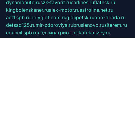
dynamoauto.ru
szk-favorit.ru
carlines.ru
flatnsk.ru
kingbolenskaner.ru
alex-motor.ru
astroline.net.ru
act1.spb.ru
polyglot.com.ru
gidlipetsk.ru
ooo-driada.ru
detsad125.ru
mir-zdoroviya.ru
bruslanovo.ru
siterem.ru
council.spb.ru
лодкипатриот.рф
kafekolizey.ru
iclub.net.ru
gazon-easy.ru
sugarepilekb.ru
grinox.ru
pylesostineco.ru
msts-ozarenie.ru
kameryjooan.ru
artemovskij.ru
dopler.spb.ru
aid70.ru
metall-perm.ru
ndm.msk.ru
ratingzooshop.ru
apiaccess.ru
globalautotrade.info
bezverhovskoe.ru
drsschool.ru
ZOOSMART.SPB.RU
dalakony.ru
medikijob.ru
remontt.spb.ru
photostudia.spb.ru
myragon.ru
terramia.ru
academy62.ru
gardengallereya.ru
rti.com.ru
artem-news.ru
biserinca.ru
krasnodarkurort.com
imshowtv.ru
mebel-v-tule.ru
mobtopik.ru
pcsecurity.net.ru
tool-sib.ru
multimetrunit.ru
sp-tour.ru
fan-cs.ru
santeh-russia.ru
symbian9.net.ru
DSHAIR.RU
tmmotors.spb.ru
xjocuricopii.com
musavtomat.msk.ru