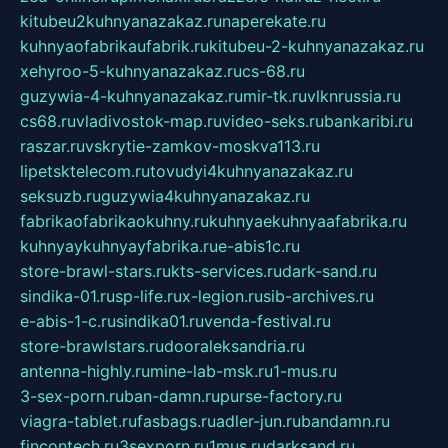
kitubeu2kuhnyanazakaz.ru
naperekate.ru
kuhnyaofabrikaufabrik.ru
kitubeu-2-kuhnyanazakaz.ru
xehyroo-5-kuhnyanazakaz.ru
cs-68.ru
guzywia-4-kuhnyanazakaz.ru
mir-tk.ru
vlknrussia.ru
cs68.ru
vladivostok-map.ru
video-seks.ru
bankaribi.ru
raszar.ru
vskrytie-zamkov-moskva113.ru
lipetsktelecom.ru
tovudyi4kuhnyanazakaz.ru
seksuzb.ru
guzywia4kuhnyanazakaz.ru
fabrikaofabrikaokuhny.ru
kuhnyaekuhnyaafabrika.ru
kuhnyaykuhnyayfabrika.ru
e-abis1c.ru
store-brawl-stars.ru
kts-services.ru
dark-sand.ru
sindika-01.ru
sp-life.ru
x-legion.ru
sib-archives.ru
e-abis-1-c.ru
sindika01.ru
venda-festival.ru
store-brawlstars.ru
dooraleksandria.ru
antenna-highly.ru
mine-lab-msk.ru
1-mus.ru
3-sex-porn.ru
ban-damn.ru
purse-factory.ru
viagra-tablet.ru
fasbags.ru
adler-jun.ru
bandamn.ru
fincontech.ru
3sexporn.ru
1mus.ru
darksand.ru