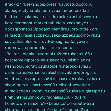
itrack-24.ru
sexshopexpress.ru
autostudiopro.ru
alabuga-cityhotel.ru
pornv.ru
atlantpereezd.ru
bud-em-znakomye.ru
a-cdc.ru
elektrostal-news.ru
korolevremont-market.ru
budem-znakomye.ru
oooagrosnab.ru
fpodaso.ru
emfire.ru
pro-otdelky.ru
ukrasotki.ru
seksuzbek.ru
seks-uzbek.ru
porno-vk.ru
sovratili.ru
olecoon.ru
vd-dosug.ru
adonyev.ru
rbc-news.ru
porno-skvirt.ru
krospr.ru
13autor-kolonka.ru
sormol.ru
2rich.ru
hostel-65.ru
hostserve.ru
porno-na-russkom.ru
mishinlab.ru
neznobi.ru
bigfatcc.ru
habble.ru
starbucksvia.ru
delfinet.ru
silvernano.ru
elestal.ru
vektor-doroga.ru
velotrenajery.ru
pronso54.ru
lenasever.ru
lovinskix.ru
show-pets.ru
smartnews03.ru
discofoxworld.ru
miraclecoon.ru
pongup.ru
hostel65.ru
liura.ru
glasspb.ru
firehunters.ru
gribowo.ru
gnalis.ru
bulkitula.ru
hometown-france.ru
1-xbeticricetc-1-xbetti-5.ru
shop-garena.ru
cricetc-1-xbetr-1-xbetcc-2.ru