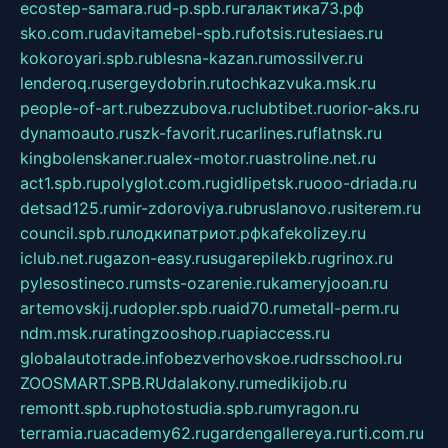
ecostep-samara.ru
d-p.spb.ru
галактика73.рф
sko.com.ru
davitamebel-spb.ru
fotsis.ru
tesiaes.ru
kokoroyari.spb.ru
blesna-kazan.ru
mossilver.ru
lenderoq.ru
sergeydobrin.ru
tochkazvuka.msk.ru
people-of-art.ru
bezzubova.ru
clubtibet.ru
orior-aks.ru
dynamoauto.ru
szk-favorit.ru
carlines.ru
flatnsk.ru
kingbolenskaner.ru
alex-motor.ru
astroline.net.ru
act1.spb.ru
polyglot.com.ru
gidlipetsk.ru
ooo-driada.ru
detsad125.ru
mir-zdoroviya.ru
bruslanovo.ru
siterem.ru
council.spb.ru
лодкипатриот.рф
kafekolizey.ru
iclub.net.ru
gazon-easy.ru
sugarepilekb.ru
grinox.ru
pylesostineco.ru
msts-ozarenie.ru
kameryjooan.ru
artemovskij.ru
dopler.spb.ru
aid70.ru
metall-perm.ru
ndm.msk.ru
ratingzooshop.ru
apiaccess.ru
globalautotrade.info
bezverhovskoe.ru
drsschool.ru
ZOOSMART.SPB.RU
dalakony.ru
medikijob.ru
remontt.spb.ru
photostudia.spb.ru
myragon.ru
terramia.ru
academy62.ru
gardengallereya.ru
rti.com.ru