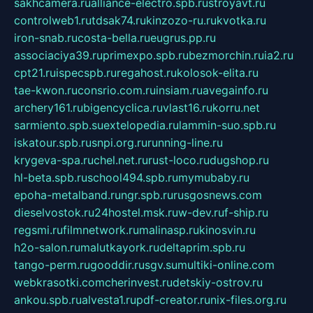
sakhcamera.ru
alliance-electro.spb.ru
stroyavt.ru
controlweb1.ru
tdsak74.ru
kinzozo-ru.ru
kvotka.ru
iron-snab.ru
costa-bella.ru
eugrus.pp.ru
associaciya39.ru
primexpo.spb.ru
bezmorchin.ru
ia2.ru
cpt21.ru
ispecspb.ru
regahost.ru
kolosok-elita.ru
tae-kwon.ru
consrio.com.ru
insiam.ru
avegainfo.ru
archery161.ru
bigencyclica.ru
vlast16.ru
korru.net
sarmiento.spb.su
extelopedia.ru
lammin-suo.spb.ru
iskatour.spb.ru
snpi.org.ru
running-line.ru
krygeva-spa.ru
chel.net.ru
rust-loco.ru
dugshop.ru
hl-beta.spb.ru
school494.spb.ru
mymubaby.ru
epoha-metalband.ru
ngr.spb.ru
rusgosnews.com
dieselvostok.ru
24hostel.msk.ru
w-dev.ru
f-ship.ru
regsmi.ru
filmnetwork.ru
malinasp.ru
kinosvin.ru
h2o-salon.ru
malutkayork.ru
deltaprim.spb.ru
tango-perm.ru
gooddir.ru
sgv.su
multiki-online.com
webkrasotki.com
cherinvest.ru
detskiy-ostrov.ru
ankou.spb.ru
alvesta1.ru
pdf-creator.ru
nix-files.org.ru