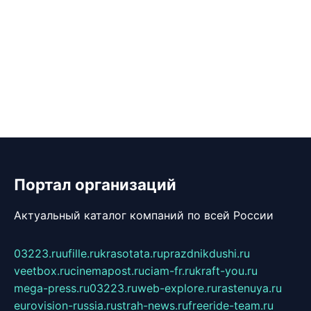
Портал организаций
Актуальный каталог компаний по всей России
03223.ru
ufille.ru
krasotata.ru
prazdnikdushi.ru
veetbox.ru
cinemapost.ru
ciam-fr.ru
kraft-you.ru
mega-press.ru
03223.ru
web-explore.ru
rastenuya.ru
eurovision-russia.ru
strah-news.ru
freeride-team.ru