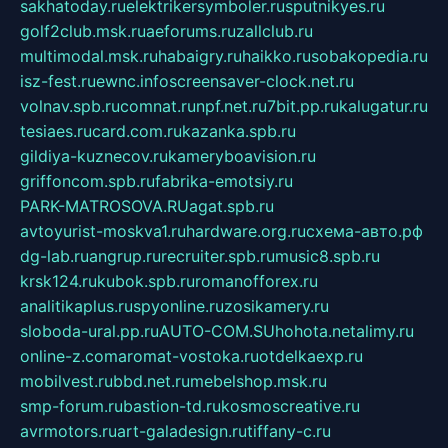
sakhatoday.ru
elektrikersymboler.ru
sputnikyes.ru
golf2club.msk.ru
aeforums.ru
zallclub.ru
multimodal.msk.ru
habaigry.ru
haikko.ru
sobakopedia.ru
isz-fest.ru
ewnc.info
screensaver-clock.net.ru
volnav.spb.ru
comnat.ru
npf.net.ru
7bit.pp.ru
kalugatur.ru
tesiaes.ru
card.com.ru
kazanka.spb.ru
gildiya-kuznecov.ru
kameryboavision.ru
griffoncom.spb.ru
fabrika-emotsiy.ru
PARK-MATROSOVA.RU
agat.spb.ru
avtoyurist-moskva1.ru
hardware.org.ru
схема-авто.рф
dg-lab.ru
angrup.ru
recruiter.spb.ru
music8.spb.ru
krsk124.ru
kubok.spb.ru
romanofforex.ru
analitikaplus.ru
spyonline.ru
zosikamery.ru
sloboda-ural.pp.ru
AUTO-COM.SU
hohota.net
alimy.ru
online-z.com
aromat-vostoka.ru
otdelkaexp.ru
mobilvest.ru
bbd.net.ru
mebelshop.msk.ru
smp-forum.ru
bastion-td.ru
kosmoscreative.ru
avrmotors.ru
art-galadesign.ru
tiffany-c.ru