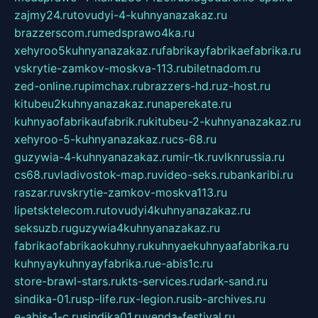
zajmy24.ru
tovudyi-4-kuhnyanazakaz.ru
brazzerscom.ru
medsprawo4ka.ru
xehyroo5kuhnyanazakaz.ru
fabrikayfabrikaefabrika.ru
vskrytie-zamkov-moskva-113.ru
biletnadom.ru
zed-online.ru
pimchax.ru
brazzers-hd.ru
z-host.ru
kitubeu2kuhnyanazakaz.ru
naperekate.ru
kuhnyaofabrikaufabrik.ru
kitubeu-2-kuhnyanazakaz.ru
xehyroo-5-kuhnyanazakaz.ru
cs-68.ru
guzywia-4-kuhnyanazakaz.ru
mir-tk.ru
vlknrussia.ru
cs68.ru
vladivostok-map.ru
video-seks.ru
bankaribi.ru
raszar.ru
vskrytie-zamkov-moskva113.ru
lipetsktelecom.ru
tovudyi4kuhnyanazakaz.ru
seksuzb.ru
guzywia4kuhnyanazakaz.ru
fabrikaofabrikaokuhny.ru
kuhnyaekuhnyaafabrika.ru
kuhnyaykuhnyayfabrika.ru
e-abis1c.ru
store-brawl-stars.ru
kts-services.ru
dark-sand.ru
sindika-01.ru
sp-life.ru
x-legion.ru
sib-archives.ru
e-abis-1-c.ru
sindika01.ru
venda-festival.ru