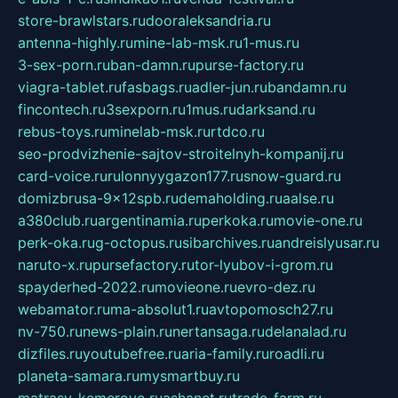
store-brawlstars.ru
dooraleksandria.ru
antenna-highly.ru
mine-lab-msk.ru
1-mus.ru
3-sex-porn.ru
ban-damn.ru
purse-factory.ru
viagra-tablet.ru
fasbags.ru
adler-jun.ru
bandamn.ru
fincontech.ru
3sexporn.ru
1mus.ru
darksand.ru
rebus-toys.ru
minelab-msk.ru
rtdco.ru
seo-prodvizhenie-sajtov-stroitelnyh-kompanij.ru
card-voice.ru
rulonnyygazon177.ru
snow-guard.ru
domizbrusa-9x12spb.ru
demaholding.ru
aalse.ru
a380club.ru
argentinamia.ru
perkoka.ru
movie-one.ru
perk-oka.ru
g-octopus.ru
sibarchives.ru
andreislyusar.ru
naruto-x.ru
pursefactory.ru
tor-lyubov-i-grom.ru
spayderhed-2022.ru
movieone.ru
evro-dez.ru
webamator.ru
ma-absolut1.ru
avtopomosch27.ru
nv-750.ru
news-plain.ru
nertansaga.ru
delanalad.ru
dizfiles.ru
youtubefree.ru
aria-family.ru
roadli.ru
planeta-samara.ru
mysmartbuy.ru
matrasy-kemerovo.ru
ashanet.ru
trade-farm.ru