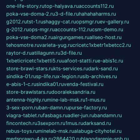
one-life-story.ru
top-halyava.ru
accounts112.ru
poka-vse-doma-2.ru
3-d-file.ru
hahahaharms.ru
g2012.ru
tst-1.ru
shaggy-cat.ru
opsmgr.ru
ev-gallery.ru
g-2012.ru
ops-mgr.ru
accounts-112.ru
csm-demo.ru
poka-vse-doma2.ru
airgungames.ru
allseo-host.ru
tehosmotre.ru
varieta-yug.ru
cricetc1xbetr1xbetcc2.ru
raytor-d.ru
atillagunn.ru
3d-file.ru
1xbeticricetc1xbetti5.ru
uafoot-statti.ru
e-abis1c.ru
store-brawl-stars.ru
kts-services.ru
dark-sand.ru
sindika-01.ru
sp-life.ru
x-legion.ru
sib-archives.ru
e-abis-1-c.ru
sindika01.ru
venda-festival.ru
store-brawlstars.ru
dooraleksandria.ru
antenna-highly.ru
mine-lab-msk.ru
1-mus.ru
3-sex-porn.ru
ban-damn.ru
purse-factory.ru
viagra-tablet.ru
fasbags.ru
adler-jun.ru
bandamn.ru
fincontech.ru
3sexporn.ru
1mus.ru
darksand.ru
rebus-toys.ru
minelab-msk.ru
alabuga-cityhotel.ru
medsprawo-4-ka.ru
2864420.ru
blagodarenie-spb.ru