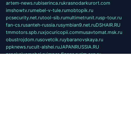
artem-news.ru
biserinca.ru
krasnodarkurort.com
imshowtv.ru
mebel-v-tule.ru
mobtopik.ru
pcsecurity.net.ru
tool-sib.ru
multimetrunit.ru
sp-tour.ru
fan-cs.ru
santeh-russia.ru
symbian9.net.ru
DSHAIR.RU
tmmotors.spb.ru
xjocuricopii.com
musavtomat.msk.ru
obustrojdom.ru
sovetcik.ru
ybaranovskaya.ru
ppknews.ru
cult-alshei.ru
JAPANRUSSIA.RU
proekciyamebel.ru
imper-finans.ru
rim.org.ru
glamourai.ru
brassminus.ru
zabor-pro.ru
ftn.pp.ru
dorogoe58.ru
laimengpacker.ru
kuzova-zapchasti.ru
sageerp.ru
taxodrom.ru
dsrazvitie.ru
hardcity.net.ru
ratinghomegames.ru
topservice25.ru
gubernyan.ru
gtglasslined.ru
ii4.ru
tssport.spb.ru
andorra24.com
blackwallstreet.ru
oboimos.ru
optim-doors.com.ru
ikuch.ru
nycr.org.ru
npa21.ru
vremya-ch.spb.ru
desert000.ru
ivtorgi.ru
ifiori.ru
catalog-statei.ru
dcv.org.ru
spetsmaster174.ru
ipkameryhiseeu.ru
dum26.ru
ruspol.spb.ru
fr-opendp.ru
kam-solnyshko.ru