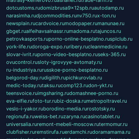
dotcustoms.ru
domizbrusa9x12spb.ru
autodamp.ru
narasimha.ru
djcommodities.ru
nv750.ru
x-ton.ru
newsplain.ru
cardvoice.ru
modopaper.ru
manunae.ru
gbget.ru
alfeihavsalnassr.ru
madoma.ru
tajuncos.ru
petrovkasports.ru
porno-online-besplatno.ru
splclub.ru
york-life.ru
doroga-expo.ru
ribery.ru
cleanmedicine.ru
slovar-ivrit.ru
porno-video-besplatno.ru
seks-365.ru
ovucontrol.ru
sloty-igrovyye-avtomaty.ru
ru-industriya.ru
russkoe-porno-besplatno.ru
belgorod-day.ru
digilith.ru
pichkurovlab.ru
medic-today.ru
taksu.ru
comp123.ru
don-ykt.ru
teensvoice.ru
imgsharing.ru
domashnee-porno.ru
eva-elfie.ru
foto-tur.ru
biz-doska.ru
metropoltravel.ru
veslo-i-yakor.ru
borodino-media.ru
rostotsky.ru
regionufa.ru
weiss-bet.ru
zaryna.ru
casinotablet.ru
universalia.ru
remont-mebeli-moscow.ru
termomur.ru
clubfisher.ru
remstirufa.ru
erdamchi.ru
doramamama.ru