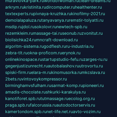
muraviovka-park.ru
worldofwoman.ru
clean-dreams.ru
arkrym.ru
kristinita.ru
dircomputer.ru
healthenter.ru
textexperts.ru
pivnaya-kruzhka.ru
kinofilmy-2021.ru
demolalapaluza.ru
tanyavanya.ru
remstir-tolyatti.ru
msdip.ru
jdol.ru
sokolovr.ru
newtech-spb.ru
rezemkleim.ru
massage-tai.ru
seonub.ru
zvonitut.ru
biolisichka24.ru
mncraft-download.ru
algoritm-sistema.ru
godflesh.ru
ru-industria.ru
zebra-tlt.ru
okna-proficom.ru
erynok.ru
onlinekinospace.ru
startupstudio-fefu.ru
zarges-ru.ru
gegenjustizunrecht.ru
autobalashov.ru
utrovortu.ru
spiski-firm.ru
elara-m.ru
kinomusorka.ru
mkcslava.ru
2bets.ru
vintovoykompressor.ru
birminghamvsfulham.ru
sarmat-komp.ru
pioneeri.ru
amadis-chocolate.ru
shkurki-karakulya.ru
kanotiforet.spb.ru
tutmassage.ru
ecolog.org.ru
praga.spb.ru
falcorussia.ru
autodoctorservis.ru
kamertondom.spb.ru
net-life.net.ru
avto-vozim.ru