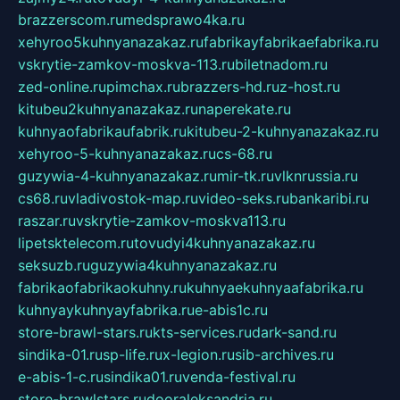
brazzerscom.ru
medsprawo4ka.ru
xehyroo5kuhnyanazakaz.ru
fabrikayfabrikaefabrika.ru
vskrytie-zamkov-moskva-113.ru
biletnadom.ru
zed-online.ru
pimchax.ru
brazzers-hd.ru
z-host.ru
kitubeu2kuhnyanazakaz.ru
naperekate.ru
kuhnyaofabrikaufabrik.ru
kitubeu-2-kuhnyanazakaz.ru
xehyroo-5-kuhnyanazakaz.ru
cs-68.ru
guzywia-4-kuhnyanazakaz.ru
mir-tk.ru
vlknrussia.ru
cs68.ru
vladivostok-map.ru
video-seks.ru
bankaribi.ru
raszar.ru
vskrytie-zamkov-moskva113.ru
lipetsktelecom.ru
tovudyi4kuhnyanazakaz.ru
seksuzb.ru
guzywia4kuhnyanazakaz.ru
fabrikaofabrikaokuhny.ru
kuhnyaekuhnyaafabrika.ru
kuhnyaykuhnyayfabrika.ru
e-abis1c.ru
store-brawl-stars.ru
kts-services.ru
dark-sand.ru
sindika-01.ru
sp-life.ru
x-legion.ru
sib-archives.ru
e-abis-1-c.ru
sindika01.ru
venda-festival.ru
store-brawlstars.ru
dooraleksandria.ru