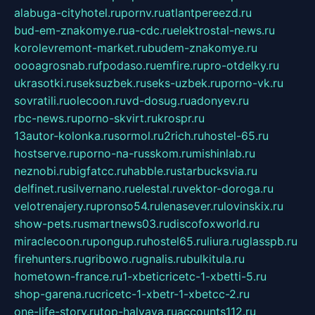
alabuga-cityhotel.ru
pornv.ru
atlantpereezd.ru
bud-em-znakomye.ru
a-cdc.ru
elektrostal-news.ru
korolevremont-market.ru
budem-znakomye.ru
oooagrosnab.ru
fpodaso.ru
emfire.ru
pro-otdelky.ru
ukrasotki.ru
seksuzbek.ru
seks-uzbek.ru
porno-vk.ru
sovratili.ru
olecoon.ru
vd-dosug.ru
adonyev.ru
rbc-news.ru
porno-skvirt.ru
krospr.ru
13autor-kolonka.ru
sormol.ru
2rich.ru
hostel-65.ru
hostserve.ru
porno-na-russkom.ru
mishinlab.ru
neznobi.ru
bigfatcc.ru
habble.ru
starbucksvia.ru
delfinet.ru
silvernano.ru
elestal.ru
vektor-doroga.ru
velotrenajery.ru
pronso54.ru
lenasever.ru
lovinskix.ru
show-pets.ru
smartnews03.ru
discofoxworld.ru
miraclecoon.ru
pongup.ru
hostel65.ru
liura.ru
glasspb.ru
firehunters.ru
gribowo.ru
gnalis.ru
bulkitula.ru
hometown-france.ru
1-xbeticricetc-1-xbetti-5.ru
shop-garena.ru
cricetc-1-xbetr-1-xbetcc-2.ru
one-life-story.ru
top-halyava.ru
accounts112.ru