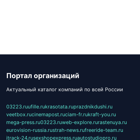
Портал организаций
Актуальный каталог компаний по всей России
03223.ru
ufille.ru
krasotata.ru
prazdnikdushi.ru
veetbox.ru
cinemapost.ru
ciam-fr.ru
kraft-you.ru
mega-press.ru
03223.ru
web-explore.ru
rastenuya.ru
eurovision-russia.ru
strah-news.ru
freeride-team.ru
itrack-24.ru
sexshopexpress.ru
autostudiopro.ru