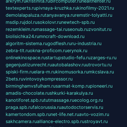
arkrym.ru
kristinita.ru
dircomputer.ru
healthenter.ru
textexperts.ru
pivnaya-kruzhka.ru
kinofilmy-2021.ru
demolalapaluza.ru
tanyavanya.ru
remstir-tolyatti.ru
msdip.ru
jdol.ru
sokolovr.ru
newtech-spb.ru
rezemkleim.ru
massage-tai.ru
seonub.ru
zvonitut.ru
biolisichka24.ru
mncraft-download.ru
algoritm-sistema.ru
godflesh.ru
ru-industria.ru
zebra-tlt.ru
okna-proficom.ru
erynok.ru
onlinekinospace.ru
startupstudio-fefu.ru
zarges-ru.ru
gegenjustizunrecht.ru
autobalashov.ru
utrovortu.ru
spiski-firm.ru
elara-m.ru
kinomusorka.ru
mkcslava.ru
2bets.ru
vintovoykompressor.ru
birminghamvsfulham.ru
sarmat-komp.ru
pioneeri.ru
amadis-chocolate.ru
shkurki-karakulya.ru
kanotiforet.spb.ru
tutmassage.ru
ecolog.org.ru
praga.spb.ru
falcorussia.ru
autodoctorservis.ru
kamertondom.spb.ru
net-life.net.ru
avto-vozim.ru
sakhcamera.ru
alliance-electro.spb.ru
stroyavt.ru