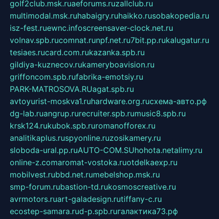
golf2club.msk.ru
aeforums.ru
zallclub.ru
multimodal.msk.ru
habaigry.ru
haikko.ru
sobakopedia.ru
isz-fest.ru
ewnc.info
screensaver-clock.net.ru
volnav.spb.ru
comnat.ru
npf.net.ru
7bit.pp.ru
kalugatur.ru
tesiaes.ru
card.com.ru
kazanka.spb.ru
gildiya-kuznecov.ru
kameryboavision.ru
griffoncom.spb.ru
fabrika-emotsiy.ru
PARK-MATROSOVA.RU
agat.spb.ru
avtoyurist-moskva1.ru
hardware.org.ru
схема-авто.рф
dg-lab.ru
angrup.ru
recruiter.spb.ru
music8.spb.ru
krsk124.ru
kubok.spb.ru
romanofforex.ru
analitikaplus.ru
spyonline.ru
zosikamery.ru
sloboda-ural.pp.ru
AUTO-COM.SU
hohota.net
alimy.ru
online-z.com
aromat-vostoka.ru
otdelkaexp.ru
mobilvest.ru
bbd.net.ru
mebelshop.msk.ru
smp-forum.ru
bastion-td.ru
kosmoscreative.ru
avrmotors.ru
art-galadesign.ru
tiffany-c.ru
ecostep-samara.ru
d-p.spb.ru
галактика73.рф