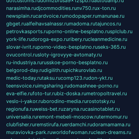
dotcustoms.ru
domizbrusa9x12spb.ru
autodamp.ru
narasimha.ru
djcommodities.ru
nv750.ru
x-ton.ru
newsplain.ru
cardvoice.ru
modopaper.ru
manunae.ru
gbget.ru
alfeihavsalnassr.ru
madoma.ru
tajuncos.ru
petrovkasports.ru
porno-online-besplatno.ru
splclub.ru
york-life.ru
doroga-expo.ru
ribery.ru
cleanmedicine.ru
slovar-ivrit.ru
porno-video-besplatno.ru
seks-365.ru
ovucontrol.ru
sloty-igrovyye-avtomaty.ru
ru-industriya.ru
russkoe-porno-besplatno.ru
belgorod-day.ru
digilith.ru
pichkurovlab.ru
medic-today.ru
taksu.ru
comp123.ru
don-ykt.ru
teensvoice.ru
imgsharing.ru
domashnee-porno.ru
eva-elfie.ru
foto-tur.ru
biz-doska.ru
metropoltravel.ru
veslo-i-yakor.ru
borodino-media.ru
rostotsky.ru
regionufa.ru
weiss-bet.ru
zaryna.ru
casinotablet.ru
universalia.ru
remont-mebeli-moscow.ru
termomur.ru
clubfisher.ru
remstirufa.ru
erdamchi.ru
doramamama.ru
muraviovka-park.ru
worldofwoman.ru
clean-dreams.ru