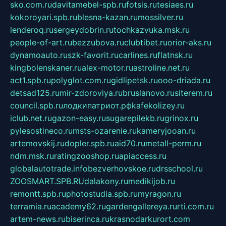
sko.com.ru
davitamebel-spb.ru
fotsis.ru
tesiaes.ru
kokoroyari.spb.ru
blesna-kazan.ru
mossilver.ru
lenderoq.ru
sergeydobrin.ru
tochkazvuka.msk.ru
people-of-art.ru
bezzubova.ru
clubtibet.ru
orior-aks.ru
dynamoauto.ru
szk-favorit.ru
carlines.ru
flatnsk.ru
kingbolenskaner.ru
alex-motor.ru
astroline.net.ru
act1.spb.ru
polyglot.com.ru
gidlipetsk.ru
ooo-driada.ru
detsad125.ru
mir-zdoroviya.ru
bruslanovo.ru
siterem.ru
council.spb.ru
лодкипатриот.рф
kafekolizey.ru
iclub.net.ru
gazon-easy.ru
sugarepilekb.ru
grinox.ru
pylesostineco.ru
msts-ozarenie.ru
kameryjooan.ru
artemovskij.ru
dopler.spb.ru
aid70.ru
metall-perm.ru
ndm.msk.ru
ratingzooshop.ru
apiaccess.ru
globalautotrade.info
bezverhovskoe.ru
drsschool.ru
ZOOSMART.SPB.RU
dalakony.ru
medikijob.ru
remontt.spb.ru
photostudia.spb.ru
myragon.ru
terramia.ru
academy62.ru
gardengallereya.ru
rti.com.ru
artem-news.ru
biserinca.ru
krasnodarkurort.com