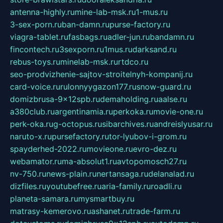
antenna-highly.ru
mine-lab-msk.ru
1-mus.ru
3-sex-porn.ru
ban-damn.ru
purse-factory.ru
viagra-tablet.ru
fasbags.ru
adler-jun.ru
bandamn.ru
fincontech.ru
3sexporn.ru
1mus.ru
darksand.ru
rebus-toys.ru
minelab-msk.ru
rtdco.ru
seo-prodvizhenie-sajtov-stroitelnyh-kompanij.ru
card-voice.ru
rulonnyygazon177.ru
snow-guard.ru
domizbrusa-9x12spb.ru
demaholding.ru
aalse.ru
a380club.ru
argentinamia.ru
perkoka.ru
movie-one.ru
perk-oka.ru
g-octopus.ru
sibarchives.ru
andreislyusar.ru
naruto-x.ru
pursefactory.ru
tor-lyubov-i-grom.ru
spayderhed-2022.ru
movieone.ru
evro-dez.ru
webamator.ru
ma-absolut1.ru
avtopomosch27.ru
nv-750.ru
news-plain.ru
nertansaga.ru
delanalad.ru
dizfiles.ru
youtubefree.ru
aria-family.ru
roadli.ru
planeta-samara.ru
mysmartbuy.ru
matrasy-kemerovo.ru
ashanet.ru
trade-farm.ru