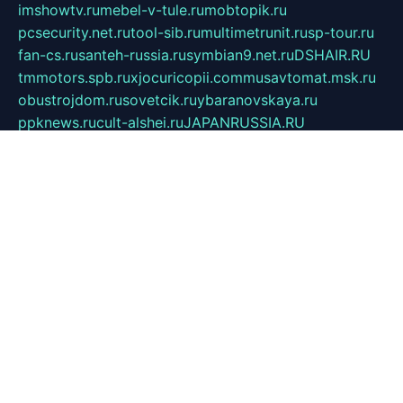
imshowtv.ru
mebel-v-tule.ru
mobtopik.ru
pcsecurity.net.ru
tool-sib.ru
multimetrunit.ru
sp-tour.ru
fan-cs.ru
santeh-russia.ru
symbian9.net.ru
DSHAIR.RU
tmmotors.spb.ru
xjocuricopii.com
musavtomat.msk.ru
obustrojdom.ru
sovetcik.ru
ybaranovskaya.ru
ppknews.ru
cult-alshei.ru
JAPANRUSSIA.RU
proekciyamebel.ru
imper-finans.ru
rim.org.ru
glamourai.ru
brassminus.ru
zabor-pro.ru
ftn.pp.ru
dorogoe58.ru
laimengpacker.ru
kuzova-zapchasti.ru
sageerp.ru
taxodrom.ru
dsrazvitie.ru
hardcity.net.ru
ratinghomegames.ru
topservice25.ru
gubernyan.ru
gtglasslined.ru
ii4.ru
tssport.spb.ru
andorra24.com
blackwallstreet.ru
oboimos.ru
optim-doors.com.ru
ikuch.ru
nycr.org.ru
npa21.ru
vremya-ch.spb.ru
desert000.ru
ivtorgi.ru
ifiori.ru
catalog-statei.ru
dcv.org.ru
spetsmaster174.ru
ipkameryhiseeu.ru
dum26.ru
ruspol.spb.ru
fr-opendp.ru
kam-solnyshko.ru
cheyenne-arapaho.ru
sevzapmetal.spb.ru