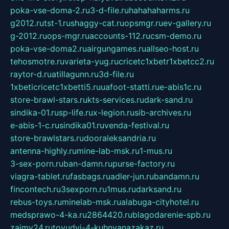
poka-vse-doma-2.ru
3-d-file.ru
hahahaharms.ru
g2012.ru
tst-1.ru
shaggy-cat.ru
opsmgr.ru
ev-gallery.ru
g-2012.ru
ops-mgr.ru
accounts-112.ru
csm-demo.ru
poka-vse-doma2.ru
airgungames.ru
allseo-host.ru
tehosmotre.ru
varieta-yug.ru
cricetc1xbetr1xbetcc2.ru
raytor-d.ru
atillagunn.ru
3d-file.ru
1xbeticricetc1xbetti5.ru
uafoot-statti.ru
e-abis1c.ru
store-brawl-stars.ru
kts-services.ru
dark-sand.ru
sindika-01.ru
sp-life.ru
x-legion.ru
sib-archives.ru
e-abis-1-c.ru
sindika01.ru
venda-festival.ru
store-brawlstars.ru
dooraleksandria.ru
antenna-highly.ru
mine-lab-msk.ru
1-mus.ru
3-sex-porn.ru
ban-damn.ru
purse-factory.ru
viagra-tablet.ru
fasbags.ru
adler-jun.ru
bandamn.ru
fincontech.ru
3sexporn.ru
1mus.ru
darksand.ru
rebus-toys.ru
minelab-msk.ru
alabuga-cityhotel.ru
medsprawo-4-ka.ru
2864420.ru
blagodarenie-spb.ru
zajmy24.ru
tovudyi-4-kuhnyanazakaz.ru