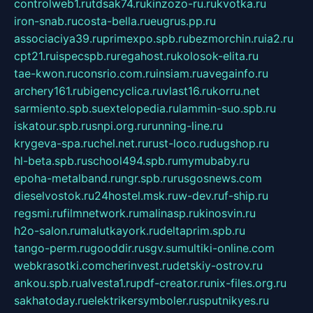
controlweb1.ru
tdsak74.ru
kinzozo-ru.ru
kvotka.ru
iron-snab.ru
costa-bella.ru
eugrus.pp.ru
associaciya39.ru
primexpo.spb.ru
bezmorchin.ru
ia2.ru
cpt21.ru
ispecspb.ru
regahost.ru
kolosok-elita.ru
tae-kwon.ru
consrio.com.ru
insiam.ru
avegainfo.ru
archery161.ru
bigencyclica.ru
vlast16.ru
korru.net
sarmiento.spb.su
extelopedia.ru
lammin-suo.spb.ru
iskatour.spb.ru
snpi.org.ru
running-line.ru
krygeva-spa.ru
chel.net.ru
rust-loco.ru
dugshop.ru
hl-beta.spb.ru
school494.spb.ru
mymubaby.ru
epoha-metalband.ru
ngr.spb.ru
rusgosnews.com
dieselvostok.ru
24hostel.msk.ru
w-dev.ru
f-ship.ru
regsmi.ru
filmnetwork.ru
malinasp.ru
kinosvin.ru
h2o-salon.ru
malutkayork.ru
deltaprim.spb.ru
tango-perm.ru
gooddir.ru
sgv.su
multiki-online.com
webkrasotki.com
cherinvest.ru
detskiy-ostrov.ru
ankou.spb.ru
alvesta1.ru
pdf-creator.ru
nix-files.org.ru
sakhatoday.ru
elektrikersymboler.ru
sputnikyes.ru