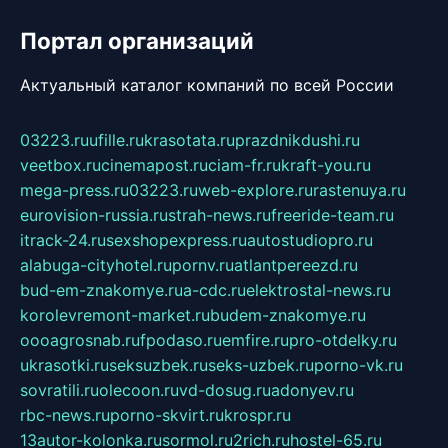
Портал организаций
Актуальный каталог компаний по всей России
03223.ru
ufille.ru
krasotata.ru
prazdnikdushi.ru
veetbox.ru
cinemapost.ru
ciam-fr.ru
kraft-you.ru
mega-press.ru
03223.ru
web-explore.ru
rastenuya.ru
eurovision-russia.ru
strah-news.ru
freeride-team.ru
itrack-24.ru
sexshopexpress.ru
autostudiopro.ru
alabuga-cityhotel.ru
pornv.ru
atlantpereezd.ru
bud-em-znakomye.ru
a-cdc.ru
elektrostal-news.ru
korolevremont-market.ru
budem-znakomye.ru
oooagrosnab.ru
fpodaso.ru
emfire.ru
pro-otdelky.ru
ukrasotki.ru
seksuzbek.ru
seks-uzbek.ru
porno-vk.ru
sovratili.ru
olecoon.ru
vd-dosug.ru
adonyev.ru
rbc-news.ru
porno-skvirt.ru
krospr.ru
13autor-kolonka.ru
sormol.ru
2rich.ru
hostel-65.ru