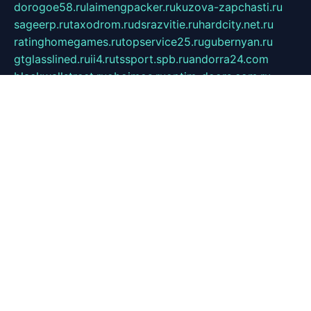
dorogoe58.ru
laimengpacker.ru
kuzova-zapchasti.ru
sageerp.ru
taxodrom.ru
dsrazvitie.ru
hardcity.net.ru
ratinghomegames.ru
topservice25.ru
gubernyan.ru
gtglasslined.ru
ii4.ru
tssport.spb.ru
andorra24.com
blackwallstreet.ru
oboimos.ru
optim-doors.com.ru
ikuch.ru
nycr.org.ru
npa21.ru
vremya-ch.spb.ru
desert000.ru
ivtorgi.ru
ifiori.ru
catalog-statei.ru
dcv.org.ru
spetsmaster174.ru
ipkameryhiseeu.ru
dum26.ru
ruspol.spb.ru
fr-opendp.ru
kam-solnyshko.ru
cheyenne-arapaho.ru
sevzapmetal.spb.ru
ted-lapidus.spb.ru
parasite-eliminator.ru
sigma-complete.ru
modernworld.ru
dama-moda.ru
eholot-group.ru
sk-nvkz.ru
DRONGOLD.RU
democratia2.ru
i-farmer.ru
mass-sport.org
jablonex.spb.ru
bookmess.ru
linkword.ru
refineua.com.ru
cs-spec.net.ru
altay-mebel.ru
DNK-THEATRE.RU
mechaniks.spb.ru
ipcamtechage.ru
skosta.ru
a-sun.ru
stroy-ldsp.ru
snowlands.org.ru