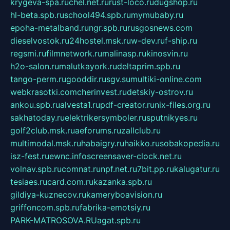
krygeva-spa.ru
chel.net.ru
rust-loco.ru
dugshop.ru
hl-beta.spb.ru
school494.spb.ru
mymubaby.ru
epoha-metalband.ru
ngr.spb.ru
rusgosnews.com
dieselvostok.ru
24hostel.msk.ru
w-dev.ru
f-ship.ru
regsmi.ru
filmnetwork.ru
malinasp.ru
kinosvin.ru
h2o-salon.ru
malutkayork.ru
deltaprim.spb.ru
tango-perm.ru
gooddir.ru
sgv.su
multiki-online.com
webkrasotki.com
cherinvest.ru
detskiy-ostrov.ru
ankou.spb.ru
alvesta1.ru
pdf-creator.ru
nix-files.org.ru
sakhatoday.ru
elektrikersymboler.ru
sputnikyes.ru
golf2club.msk.ru
aeforums.ru
zallclub.ru
multimodal.msk.ru
habaigry.ru
haikko.ru
sobakopedia.ru
isz-fest.ru
ewnc.info
screensaver-clock.net.ru
volnav.spb.ru
comnat.ru
npf.net.ru
7bit.pp.ru
kalugatur.ru
tesiaes.ru
card.com.ru
kazanka.spb.ru
gildiya-kuznecov.ru
kameryboavision.ru
griffoncom.spb.ru
fabrika-emotsiy.ru
PARK-MATROSOVA.RU
agat.spb.ru