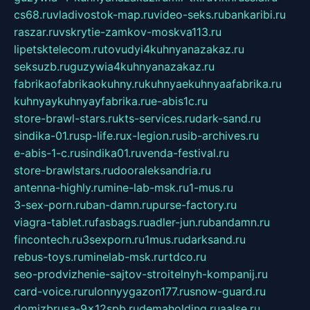
cs68.ru
vladivostok-map.ru
video-seks.ru
bankaribi.ru
raszar.ru
vskrytie-zamkov-moskva113.ru
lipetsktelecom.ru
tovudyi4kuhnyanazakaz.ru
seksuzb.ru
guzywia4kuhnyanazakaz.ru
fabrikaofabrikaokuhny.ru
kuhnyaekuhnyaafabrika.ru
kuhnyaykuhnyayfabrika.ru
e-abis1c.ru
store-brawl-stars.ru
kts-services.ru
dark-sand.ru
sindika-01.ru
sp-life.ru
x-legion.ru
sib-archives.ru
e-abis-1-c.ru
sindika01.ru
venda-festival.ru
store-brawlstars.ru
dooraleksandria.ru
antenna-highly.ru
mine-lab-msk.ru
1-mus.ru
3-sex-porn.ru
ban-damn.ru
purse-factory.ru
viagra-tablet.ru
fasbags.ru
adler-jun.ru
bandamn.ru
fincontech.ru
3sexporn.ru
1mus.ru
darksand.ru
rebus-toys.ru
minelab-msk.ru
rtdco.ru
seo-prodvizhenie-sajtov-stroitelnyh-kompanij.ru
card-voice.ru
rulonnyygazon177.ru
snow-guard.ru
domizbrusa-9x12spb.ru
demaholding.ru
aalse.ru