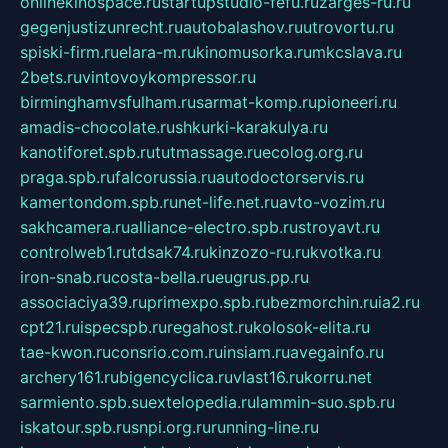
onlinekinospace.ru
startupstudio-fefu.ru
zarges-ru.ru
gegenjustizunrecht.ru
autobalashov.ru
utrovortu.ru
spiski-firm.ru
elara-m.ru
kinomusorka.ru
mkcslava.ru
2bets.ru
vintovoykompressor.ru
birminghamvsfulham.ru
sarmat-komp.ru
pioneeri.ru
amadis-chocolate.ru
shkurki-karakulya.ru
kanotiforet.spb.ru
tutmassage.ru
ecolog.org.ru
praga.spb.ru
falcorussia.ru
autodoctorservis.ru
kamertondom.spb.ru
net-life.net.ru
avto-vozim.ru
sakhcamera.ru
alliance-electro.spb.ru
stroyavt.ru
controlweb1.ru
tdsak74.ru
kinzozo-ru.ru
kvotka.ru
iron-snab.ru
costa-bella.ru
eugrus.pp.ru
associaciya39.ru
primexpo.spb.ru
bezmorchin.ru
ia2.ru
cpt21.ru
ispecspb.ru
regahost.ru
kolosok-elita.ru
tae-kwon.ru
consrio.com.ru
insiam.ru
avegainfo.ru
archery161.ru
bigencyclica.ru
vlast16.ru
korru.net
sarmiento.spb.su
extelopedia.ru
lammin-suo.spb.ru
iskatour.spb.ru
snpi.org.ru
running-line.ru