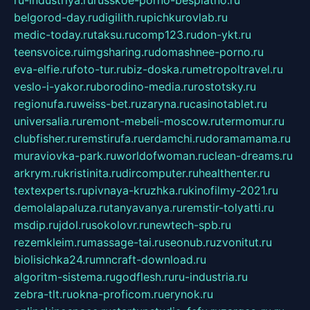
ru-industriya.ru
russkoe-porno-besplatno.ru
belgorod-day.ru
digilith.ru
pichkurovlab.ru
medic-today.ru
taksu.ru
comp123.ru
don-ykt.ru
teensvoice.ru
imgsharing.ru
domashnee-porno.ru
eva-elfie.ru
foto-tur.ru
biz-doska.ru
metropoltravel.ru
veslo-i-yakor.ru
borodino-media.ru
rostotsky.ru
regionufa.ru
weiss-bet.ru
zaryna.ru
casinotablet.ru
universalia.ru
remont-mebeli-moscow.ru
termomur.ru
clubfisher.ru
remstirufa.ru
erdamchi.ru
doramamama.ru
muraviovka-park.ru
worldofwoman.ru
clean-dreams.ru
arkrym.ru
kristinita.ru
dircomputer.ru
healthenter.ru
textexperts.ru
pivnaya-kruzhka.ru
kinofilmy-2021.ru
demolalapaluza.ru
tanyavanya.ru
remstir-tolyatti.ru
msdip.ru
jdol.ru
sokolovr.ru
newtech-spb.ru
rezemkleim.ru
massage-tai.ru
seonub.ru
zvonitut.ru
biolisichka24.ru
mncraft-download.ru
algoritm-sistema.ru
godflesh.ru
ru-industria.ru
zebra-tlt.ru
okna-proficom.ru
erynok.ru