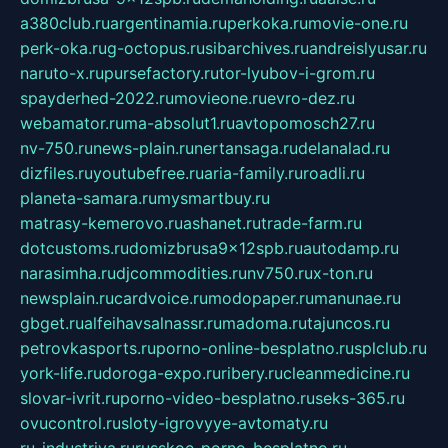
a380club.ru
argentinamia.ru
perkoka.ru
movie-one.ru
perk-oka.ru
g-octopus.ru
sibarchives.ru
andreislyusar.ru
naruto-x.ru
pursefactory.ru
tor-lyubov-i-grom.ru
spayderhed-2022.ru
movieone.ru
evro-dez.ru
webamator.ru
ma-absolut1.ru
avtopomosch27.ru
nv-750.ru
news-plain.ru
nertansaga.ru
delanalad.ru
dizfiles.ru
youtubefree.ru
aria-family.ru
roadli.ru
planeta-samara.ru
mysmartbuy.ru
matrasy-kemerovo.ru
ashanet.ru
trade-farm.ru
dotcustoms.ru
domizbrusa9x12spb.ru
autodamp.ru
narasimha.ru
djcommodities.ru
nv750.ru
x-ton.ru
newsplain.ru
cardvoice.ru
modopaper.ru
manunae.ru
gbget.ru
alfeihavsalnassr.ru
madoma.ru
tajuncos.ru
petrovkasports.ru
porno-online-besplatno.ru
splclub.ru
york-life.ru
doroga-expo.ru
ribery.ru
cleanmedicine.ru
slovar-ivrit.ru
porno-video-besplatno.ru
seks-365.ru
ovucontrol.ru
sloty-igrovyye-avtomaty.ru