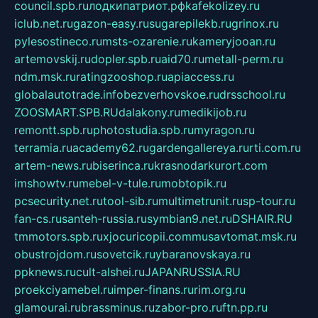
council.spb.ru
лодкипатриот.рф
kafekolizey.ru
iclub.net.ru
gazon-easy.ru
sugarepilekb.ru
grinox.ru
pylesostineco.ru
msts-ozarenie.ru
kameryjooan.ru
artemovskij.ru
dopler.spb.ru
aid70.ru
metall-perm.ru
ndm.msk.ru
ratingzooshop.ru
apiaccess.ru
globalautotrade.info
bezverhovskoe.ru
drsschool.ru
ZOOSMART.SPB.RU
dalakony.ru
medikijob.ru
remontt.spb.ru
photostudia.spb.ru
myragon.ru
terramia.ru
academy62.ru
gardengallereya.ru
rti.com.ru
artem-news.ru
biserinca.ru
krasnodarkurort.com
imshowtv.ru
mebel-v-tule.ru
mobtopik.ru
pcsecurity.net.ru
tool-sib.ru
multimetrunit.ru
sp-tour.ru
fan-cs.ru
santeh-russia.ru
symbian9.net.ru
DSHAIR.RU
tmmotors.spb.ru
xjocuricopii.com
musavtomat.msk.ru
obustrojdom.ru
sovetcik.ru
ybaranovskaya.ru
ppknews.ru
cult-alshei.ru
JAPANRUSSIA.RU
proekciyamebel.ru
imper-finans.ru
rim.org.ru
glamourai.ru
brassminus.ru
zabor-pro.ru
ftn.pp.ru