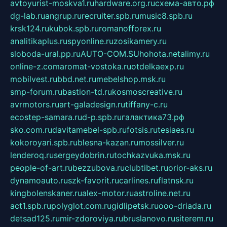
avtoyurist-moskva1.ru
hardware.org.ru
схема-авто.рф
dg-lab.ru
angrup.ru
recruiter.spb.ru
music8.spb.ru
krsk124.ru
kubok.spb.ru
romanofforex.ru
analitikaplus.ru
spyonline.ru
zosikamery.ru
sloboda-ural.pp.ru
AUTO-COM.SU
hohota.net
alimy.ru
online-z.com
aromat-vostoka.ru
otdelkaexp.ru
mobilvest.ru
bbd.net.ru
mebelshop.msk.ru
smp-forum.ru
bastion-td.ru
kosmoscreative.ru
avrmotors.ru
art-galadesign.ru
tiffany-c.ru
ecostep-samara.ru
d-p.spb.ru
галактика73.рф
sko.com.ru
davitamebel-spb.ru
fotsis.ru
tesiaes.ru
kokoroyari.spb.ru
blesna-kazan.ru
mossilver.ru
lenderoq.ru
sergeydobrin.ru
tochkazvuka.msk.ru
people-of-art.ru
bezzubova.ru
clubtibet.ru
orior-aks.ru
dynamoauto.ru
szk-favorit.ru
carlines.ru
flatnsk.ru
kingbolenskaner.ru
alex-motor.ru
astroline.net.ru
act1.spb.ru
polyglot.com.ru
gidlipetsk.ru
ooo-driada.ru
detsad125.ru
mir-zdoroviya.ru
bruslanovo.ru
siterem.ru