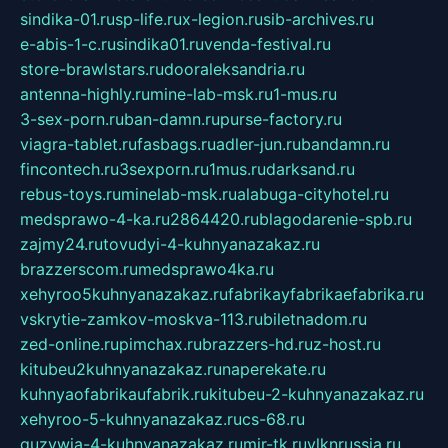
sindika-01.ru
sp-life.ru
x-legion.ru
sib-archives.ru
e-abis-1-c.ru
sindika01.ru
venda-festival.ru
store-brawlstars.ru
dooraleksandria.ru
antenna-highly.ru
mine-lab-msk.ru
1-mus.ru
3-sex-porn.ru
ban-damn.ru
purse-factory.ru
viagra-tablet.ru
fasbags.ru
adler-jun.ru
bandamn.ru
fincontech.ru
3sexporn.ru
1mus.ru
darksand.ru
rebus-toys.ru
minelab-msk.ru
alabuga-cityhotel.ru
medsprawo-4-ka.ru
2864420.ru
blagodarenie-spb.ru
zajmy24.ru
tovudyi-4-kuhnyanazakaz.ru
brazzerscom.ru
medsprawo4ka.ru
xehyroo5kuhnyanazakaz.ru
fabrikayfabrikaefabrika.ru
vskrytie-zamkov-moskva-113.ru
biletnadom.ru
zed-online.ru
pimchax.ru
brazzers-hd.ru
z-host.ru
kitubeu2kuhnyanazakaz.ru
naperekate.ru
kuhnyaofabrikaufabrik.ru
kitubeu-2-kuhnyanazakaz.ru
xehyroo-5-kuhnyanazakaz.ru
cs-68.ru
guzywia-4-kuhnyanazakaz.ru
mir-tk.ru
vlknrussia.ru