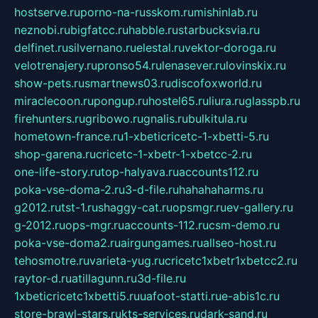
hostserve.ru
porno-na-russkom.ru
mishinlab.ru
neznobi.ru
bigfatcc.ru
habble.ru
starbucksvia.ru
delfinet.ru
silvernano.ru
elestal.ru
vektor-doroga.ru
velotrenajery.ru
pronso54.ru
lenasever.ru
lovinskix.ru
show-pets.ru
smartnews03.ru
discofoxworld.ru
miraclecoon.ru
pongup.ru
hostel65.ru
liura.ru
glasspb.ru
firehunters.ru
gribowo.ru
gnalis.ru
bulkitula.ru
hometown-france.ru
1-xbeticricetc-1-xbetti-5.ru
shop-garena.ru
cricetc-1-xbetr-1-xbetcc-2.ru
one-life-story.ru
top-halyava.ru
accounts112.ru
poka-vse-doma-2.ru
3-d-file.ru
hahahaharms.ru
g2012.ru
tst-1.ru
shaggy-cat.ru
opsmgr.ru
ev-gallery.ru
g-2012.ru
ops-mgr.ru
accounts-112.ru
csm-demo.ru
poka-vse-doma2.ru
airgungames.ru
allseo-host.ru
tehosmotre.ru
varieta-yug.ru
cricetc1xbetr1xbetcc2.ru
raytor-d.ru
atillagunn.ru
3d-file.ru
1xbeticricetc1xbetti5.ru
uafoot-statti.ru
e-abis1c.ru
store-brawl-stars.ru
kts-services.ru
dark-sand.ru