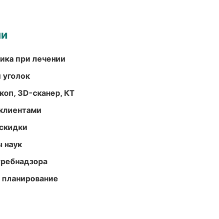
ми
тика при лечении
 уголок
оп, 3D-сканер, КТ
 клиентами
скидки
ы наук
требнадзора
 планирование