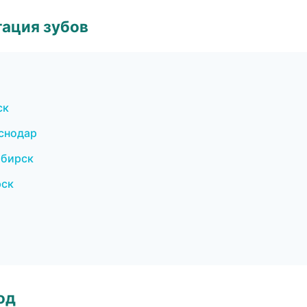
ация зубов
ск
снодар
ибирск
рск
од