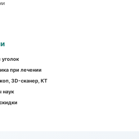
ми
ми
 уголок
тика при лечении
оп, 3D-сканер, КТ
ы наук
скидки