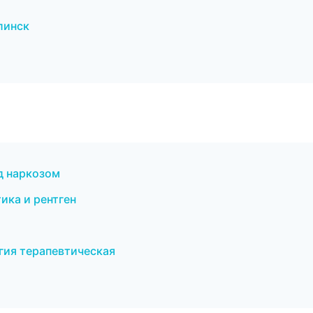
линск
д наркозом
ика и рентген
огия терапевтическая