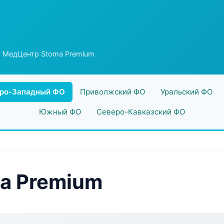
 МедЦентр Stoma Premium
ро-Западный ФО
Приволжский ФО
Уральский ФО
Южный ФО
Северо-Кавказский ФО
a Premium