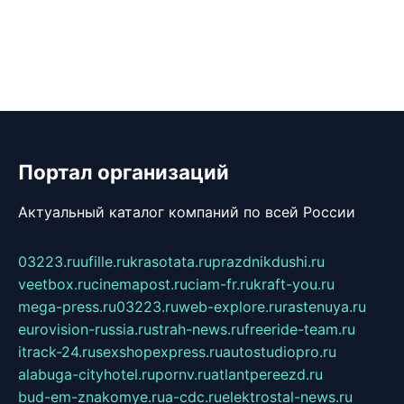
Портал организаций
Актуальный каталог компаний по всей России
03223.ru
ufille.ru
krasotata.ru
prazdnikdushi.ru
veetbox.ru
cinemapost.ru
ciam-fr.ru
kraft-you.ru
mega-press.ru
03223.ru
web-explore.ru
rastenuya.ru
eurovision-russia.ru
strah-news.ru
freeride-team.ru
itrack-24.ru
sexshopexpress.ru
autostudiopro.ru
alabuga-cityhotel.ru
pornv.ru
atlantpereezd.ru
bud-em-znakomye.ru
a-cdc.ru
elektrostal-news.ru