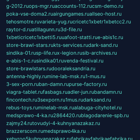
g-2012.ru
ops-mgr.ru
accounts-112.ru
csm-demo.ru
poka-vse-doma2.ru
airgungames.ru
allseo-host.ru
tehosmotre.ru
varieta-yug.ru
cricetc1xbetr1xbetcc2.ru
raytor-d.ru
atillagunn.ru
3d-file.ru
1xbeticricetc1xbetti5.ru
uafoot-statti.ru
e-abis1c.ru
store-brawl-stars.ru
kts-services.ru
dark-sand.ru
sindika-01.ru
sp-life.ru
x-legion.ru
sib-archives.ru
e-abis-1-c.ru
sindika01.ru
venda-festival.ru
store-brawlstars.ru
dooraleksandria.ru
antenna-highly.ru
mine-lab-msk.ru
1-mus.ru
3-sex-porn.ru
ban-damn.ru
purse-factory.ru
viagra-tablet.ru
fasbags.ru
adler-jun.ru
bandamn.ru
fincontech.ru
3sexporn.ru
1mus.ru
darksand.ru
rebus-toys.ru
minelab-msk.ru
alabuga-cityhotel.ru
medsprawo-4-ka.ru
2864420.ru
blagodarenie-spb.ru
zajmy24.ru
tovudyi-4-kuhnyanazakaz.ru
brazzerscom.ru
medsprawo4ka.ru
xehyroo5kuhnyanazakaz.ru
fabrikayfabrikaefabrika.ru