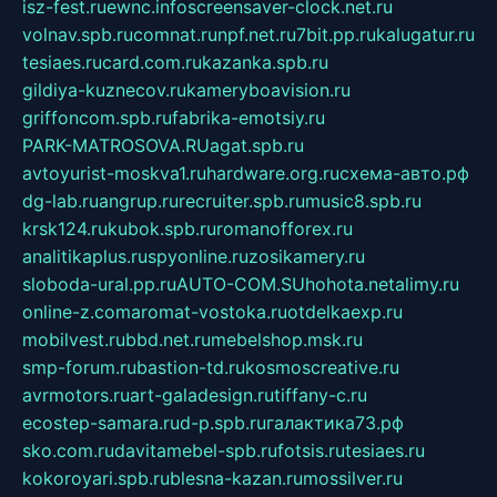
isz-fest.ru
ewnc.info
screensaver-clock.net.ru
volnav.spb.ru
comnat.ru
npf.net.ru
7bit.pp.ru
kalugatur.ru
tesiaes.ru
card.com.ru
kazanka.spb.ru
gildiya-kuznecov.ru
kameryboavision.ru
griffoncom.spb.ru
fabrika-emotsiy.ru
PARK-MATROSOVA.RU
agat.spb.ru
avtoyurist-moskva1.ru
hardware.org.ru
схема-авто.рф
dg-lab.ru
angrup.ru
recruiter.spb.ru
music8.spb.ru
krsk124.ru
kubok.spb.ru
romanofforex.ru
analitikaplus.ru
spyonline.ru
zosikamery.ru
sloboda-ural.pp.ru
AUTO-COM.SU
hohota.net
alimy.ru
online-z.com
aromat-vostoka.ru
otdelkaexp.ru
mobilvest.ru
bbd.net.ru
mebelshop.msk.ru
smp-forum.ru
bastion-td.ru
kosmoscreative.ru
avrmotors.ru
art-galadesign.ru
tiffany-c.ru
ecostep-samara.ru
d-p.spb.ru
галактика73.рф
sko.com.ru
davitamebel-spb.ru
fotsis.ru
tesiaes.ru
kokoroyari.spb.ru
blesna-kazan.ru
mossilver.ru