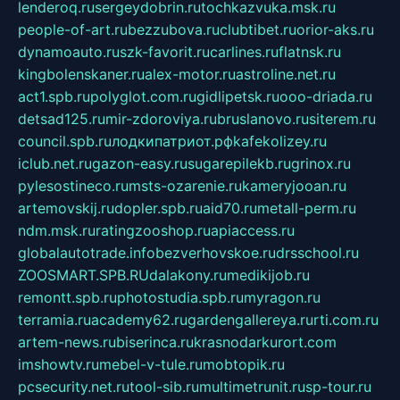
lenderoq.ru
sergeydobrin.ru
tochkazvuka.msk.ru
people-of-art.ru
bezzubova.ru
clubtibet.ru
orior-aks.ru
dynamoauto.ru
szk-favorit.ru
carlines.ru
flatnsk.ru
kingbolenskaner.ru
alex-motor.ru
astroline.net.ru
act1.spb.ru
polyglot.com.ru
gidlipetsk.ru
ooo-driada.ru
detsad125.ru
mir-zdoroviya.ru
bruslanovo.ru
siterem.ru
council.spb.ru
лодкипатриот.рф
kafekolizey.ru
iclub.net.ru
gazon-easy.ru
sugarepilekb.ru
grinox.ru
pylesostineco.ru
msts-ozarenie.ru
kameryjooan.ru
artemovskij.ru
dopler.spb.ru
aid70.ru
metall-perm.ru
ndm.msk.ru
ratingzooshop.ru
apiaccess.ru
globalautotrade.info
bezverhovskoe.ru
drsschool.ru
ZOOSMART.SPB.RU
dalakony.ru
medikijob.ru
remontt.spb.ru
photostudia.spb.ru
myragon.ru
terramia.ru
academy62.ru
gardengallereya.ru
rti.com.ru
artem-news.ru
biserinca.ru
krasnodarkurort.com
imshowtv.ru
mebel-v-tule.ru
mobtopik.ru
pcsecurity.net.ru
tool-sib.ru
multimetrunit.ru
sp-tour.ru