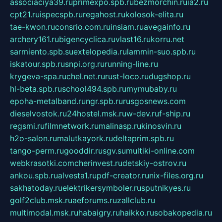
associaciya39.ru
primexpo.spb.ru
bezmorchin.ru
ia2.ru
cpt21.ru
ispecspb.ru
regahost.ru
kolosok-elita.ru
tae-kwon.ru
consrio.com.ru
insiam.ru
avegainfo.ru
archery161.ru
bigencyclica.ru
vlast16.ru
korru.net
sarmiento.spb.su
extelopedia.ru
lammin-suo.spb.ru
iskatour.spb.ru
snpi.org.ru
running-line.ru
krygeva-spa.ru
chel.net.ru
rust-loco.ru
dugshop.ru
hl-beta.spb.ru
school494.spb.ru
mymubaby.ru
epoha-metalband.ru
ngr.spb.ru
rusgosnews.com
dieselvostok.ru
24hostel.msk.ru
w-dev.ru
f-ship.ru
regsmi.ru
filmnetwork.ru
malinasp.ru
kinosvin.ru
h2o-salon.ru
malutkayork.ru
deltaprim.spb.ru
tango-perm.ru
gooddir.ru
sgv.su
multiki-online.com
webkrasotki.com
cherinvest.ru
detskiy-ostrov.ru
ankou.spb.ru
alvesta1.ru
pdf-creator.ru
nix-files.org.ru
sakhatoday.ru
elektrikersymboler.ru
sputnikyes.ru
golf2club.msk.ru
aeforums.ru
zallclub.ru
multimodal.msk.ru
habaigry.ru
haikko.ru
sobakopedia.ru