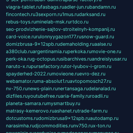
viagra-tablet.ru
fasbags.ru
adler-jun.ru
bandamn.ru
fincontech.ru
3sexporn.ru
1mus.ru
darksand.ru
rebus-toys.ru
minelab-msk.ru
rtdco.ru
seo-prodvizhenie-sajtov-stroitelnyh-kompanij.ru
card-voice.ru
rulonnyygazon177.ru
snow-guard.ru
domizbrusa-9x12spb.ru
demaholding.ru
aalse.ru
a380club.ru
argentinamia.ru
perkoka.ru
movie-one.ru
perk-oka.ru
g-octopus.ru
sibarchives.ru
andreislyusar.ru
naruto-x.ru
pursefactory.ru
tor-lyubov-i-grom.ru
spayderhed-2022.ru
movieone.ru
evro-dez.ru
webamator.ru
ma-absolut1.ru
avtopomosch27.ru
nv-750.ru
news-plain.ru
nertansaga.ru
delanalad.ru
dizfiles.ru
youtubefree.ru
aria-family.ru
roadli.ru
planeta-samara.ru
mysmartbuy.ru
matrasy-kemerovo.ru
ashanet.ru
trade-farm.ru
dotcustoms.ru
domizbrusa9x12spb.ru
autodamp.ru
narasimha.ru
djcommodities.ru
nv750.ru
x-ton.ru