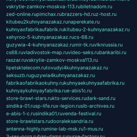
vskrytie-zamkov-moskva-113.ru
biletnadom.ru
zed-online.ru
pimchax.ru
brazzers-hd.ru
z-host.ru
kitubeu2kuhnyanazakaz.ru
naperekate.ru
kuhnyaofabrikaufabrik.ru
kitubeu-2-kuhnyanazakaz.ru
xehyroo-5-kuhnyanazakaz.ru
cs-68.ru
guzywia-4-kuhnyanazakaz.ru
mir-tk.ru
vlknrussia.ru
cs68.ru
vladivostok-map.ru
video-seks.ru
bankaribi.ru
raszar.ru
vskrytie-zamkov-moskva113.ru
lipetsktelecom.ru
tovudyi4kuhnyanazakaz.ru
seksuzb.ru
guzywia4kuhnyanazakaz.ru
fabrikaofabrikaokuhny.ru
kuhnyaekuhnyaafabrika.ru
kuhnyaykuhnyayfabrika.ru
e-abis1c.ru
store-brawl-stars.ru
kts-services.ru
dark-sand.ru
sindika-01.ru
sp-life.ru
x-legion.ru
sib-archives.ru
e-abis-1-c.ru
sindika01.ru
venda-festival.ru
store-brawlstars.ru
dooraleksandria.ru
antenna-highly.ru
mine-lab-msk.ru
1-mus.ru
3-sex-porn.ru
ban-damn.ru
purse-factory.ru