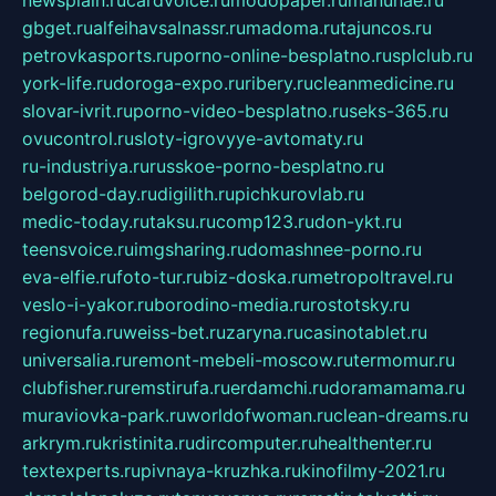
newsplain.ru
cardvoice.ru
modopaper.ru
manunae.ru
gbget.ru
alfeihavsalnassr.ru
madoma.ru
tajuncos.ru
petrovkasports.ru
porno-online-besplatno.ru
splclub.ru
york-life.ru
doroga-expo.ru
ribery.ru
cleanmedicine.ru
slovar-ivrit.ru
porno-video-besplatno.ru
seks-365.ru
ovucontrol.ru
sloty-igrovyye-avtomaty.ru
ru-industriya.ru
russkoe-porno-besplatno.ru
belgorod-day.ru
digilith.ru
pichkurovlab.ru
medic-today.ru
taksu.ru
comp123.ru
don-ykt.ru
teensvoice.ru
imgsharing.ru
domashnee-porno.ru
eva-elfie.ru
foto-tur.ru
biz-doska.ru
metropoltravel.ru
veslo-i-yakor.ru
borodino-media.ru
rostotsky.ru
regionufa.ru
weiss-bet.ru
zaryna.ru
casinotablet.ru
universalia.ru
remont-mebeli-moscow.ru
termomur.ru
clubfisher.ru
remstirufa.ru
erdamchi.ru
doramamama.ru
muraviovka-park.ru
worldofwoman.ru
clean-dreams.ru
arkrym.ru
kristinita.ru
dircomputer.ru
healthenter.ru
textexperts.ru
pivnaya-kruzhka.ru
kinofilmy-2021.ru