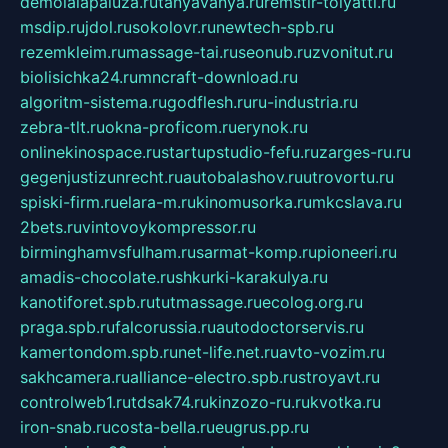
demolalapaluza.ru
tanyavanya.ru
remstir-tolyatti.ru
msdip.ru
jdol.ru
sokolovr.ru
newtech-spb.ru
rezemkleim.ru
massage-tai.ru
seonub.ru
zvonitut.ru
biolisichka24.ru
mncraft-download.ru
algoritm-sistema.ru
godflesh.ru
ru-industria.ru
zebra-tlt.ru
okna-proficom.ru
erynok.ru
onlinekinospace.ru
startupstudio-fefu.ru
zarges-ru.ru
gegenjustizunrecht.ru
autobalashov.ru
utrovortu.ru
spiski-firm.ru
elara-m.ru
kinomusorka.ru
mkcslava.ru
2bets.ru
vintovoykompressor.ru
birminghamvsfulham.ru
sarmat-komp.ru
pioneeri.ru
amadis-chocolate.ru
shkurki-karakulya.ru
kanotiforet.spb.ru
tutmassage.ru
ecolog.org.ru
praga.spb.ru
falcorussia.ru
autodoctorservis.ru
kamertondom.spb.ru
net-life.net.ru
avto-vozim.ru
sakhcamera.ru
alliance-electro.spb.ru
stroyavt.ru
controlweb1.ru
tdsak74.ru
kinzozo-ru.ru
kvotka.ru
iron-snab.ru
costa-bella.ru
eugrus.pp.ru