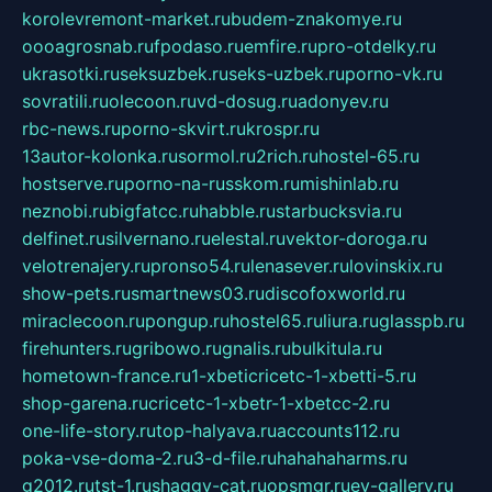
korolevremont-market.ru
budem-znakomye.ru
oooagrosnab.ru
fpodaso.ru
emfire.ru
pro-otdelky.ru
ukrasotki.ru
seksuzbek.ru
seks-uzbek.ru
porno-vk.ru
sovratili.ru
olecoon.ru
vd-dosug.ru
adonyev.ru
rbc-news.ru
porno-skvirt.ru
krospr.ru
13autor-kolonka.ru
sormol.ru
2rich.ru
hostel-65.ru
hostserve.ru
porno-na-russkom.ru
mishinlab.ru
neznobi.ru
bigfatcc.ru
habble.ru
starbucksvia.ru
delfinet.ru
silvernano.ru
elestal.ru
vektor-doroga.ru
velotrenajery.ru
pronso54.ru
lenasever.ru
lovinskix.ru
show-pets.ru
smartnews03.ru
discofoxworld.ru
miraclecoon.ru
pongup.ru
hostel65.ru
liura.ru
glasspb.ru
firehunters.ru
gribowo.ru
gnalis.ru
bulkitula.ru
hometown-france.ru
1-xbeticricetc-1-xbetti-5.ru
shop-garena.ru
cricetc-1-xbetr-1-xbetcc-2.ru
one-life-story.ru
top-halyava.ru
accounts112.ru
poka-vse-doma-2.ru
3-d-file.ru
hahahaharms.ru
g2012.ru
tst-1.ru
shaggy-cat.ru
opsmgr.ru
ev-gallery.ru