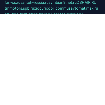
fan-cs.ru
santeh-russia.ru
symbian9.net.ru
DSHAIR.RU
tmmotors.spb.ru
xjocuricopii.com
musavtomat.msk.ru
obustrojdom.ru
sovetcik.ru
ybaranovskaya.ru
ppknews.ru
cult-alshei.ru
JAPANRUSSIA.RU
proekciyamebel.ru
imper-finans.ru
rim.org.ru
glamourai.ru
brassminus.ru
zabor-pro.ru
ftn.pp.ru
dorogoe58.ru
laimengpacker.ru
kuzova-zapchasti.ru
sageerp.ru
taxodrom.ru
dsrazvitie.ru
hardcity.net.ru
ratinghomegames.ru
topservice25.ru
gubernyan.ru
gtglasslined.ru
ii4.ru
tssport.spb.ru
andorra24.com
blackwallstreet.ru
oboimos.ru
optim-doors.com.ru
ikuch.ru
nycr.org.ru
npa21.ru
vremya-ch.spb.ru
desert000.ru
ivtorgi.ru
ifiori.ru
catalog-statei.ru
dcv.org.ru
spetsmaster174.ru
ipkameryhiseeu.ru
dum26.ru
ruspol.spb.ru
fr-opendp.ru
kam-solnyshko.ru
cheyenne-arapaho.ru
sevzapmetal.spb.ru
ted-lapidus.spb.ru
parasite-eliminator.ru
sigma-complete.ru
modernworld.ru
dama-moda.ru