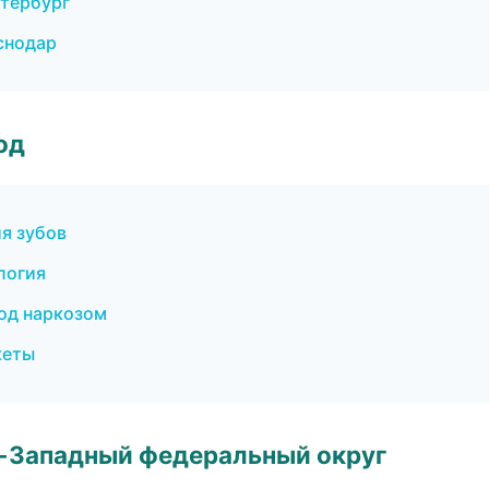
етербург
снодар
од
я зубов
логия
под наркозом
кеты
о-Западный федеральный округ