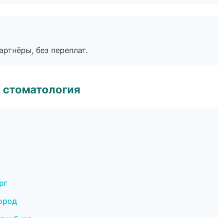
артнёры, без переплат.
 стоматология
рг
ород