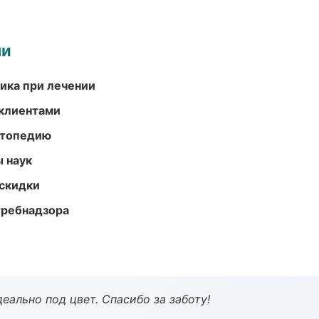
ми
тика при лечении
 клиентами
ортопедию
ы наук
скидки
требнадзора
еально под цвет. Спасибо за заботу!