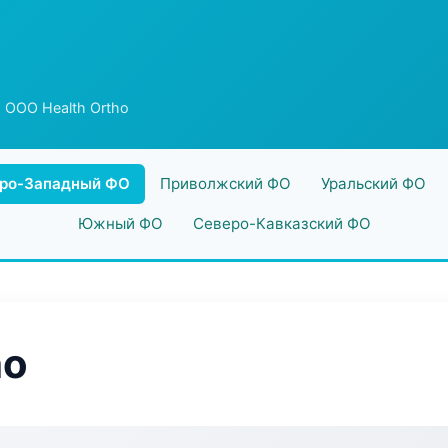
 ООО Health Ortho
ро-Западный ФО
Приволжский ФО
Уральский ФО
Южный ФО
Северо-Кавказский ФО
ho