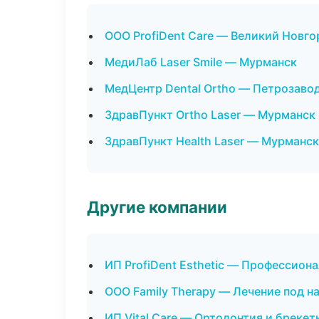
ООО ProfiDent Care — Великий Новго
МедиЛаб Laser Smile — Мурманск
МедЦентр Dental Ortho — Петрозаво
ЗдравПункт Ortho Laser — Мурманск
ЗдравПункт Health Laser — Мурманск
Другие компании
ИП ProfiDent Esthetic — Профессиона
ООО Family Therapy — Лечение под н
ИП Vital Care — Ортодонтия и брекет