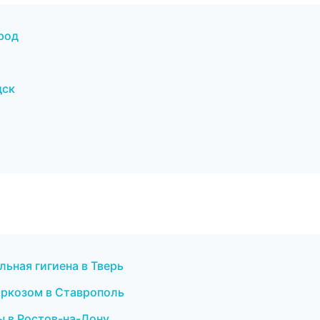
род
дск
льная гигиена в Тверь
аркозом в Ставрополь
ы в Ростов-на-Дону