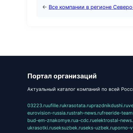
←
Все компании в регионе Север
Портал организаций
Актуальный каталог компаний по всей Рос
03223.ru
ufille.ru
krasotata.ru
prazdnikdushi.ru
v
eurovision-russia.ru
strah-news.ru
freeride-team
bud-em-znakomye.ru
a-cdc.ru
elektrostal-news.
ukrasotki.ru
seksuzbek.ru
seks-uzbek.ru
porno-v