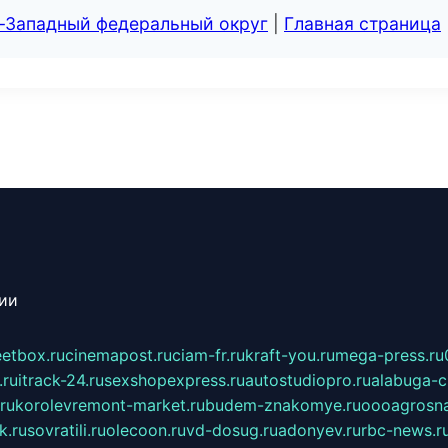
о-Западный федеральный округ
|
Главная страница
сии
eetbox.ru
cinemapost.ru
ciam-fr.ru
kraft-you.ru
mega-press.ru
.ru
itrack-24.ru
sexshopexpress.ru
autostudiopro.ru
alabuga-ci
ru
korolevremont-market.ru
budem-znakomye.ru
oooagrosna
k.ru
sovratili.ru
olecoon.ru
vd-dosug.ru
adonyev.ru
rbc-news.r