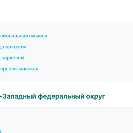
сиональная гигиена
д наркозом
д наркозом
терапевтическая
о-Западный федеральный округ
д