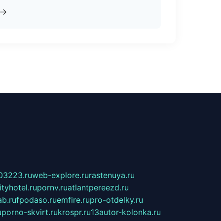
→
03223.ru
web-explore.ru
rastenuya.ru
tyhotel.ru
pornv.ru
atlantpereezd.ru
b.ru
fpodaso.ru
emfire.ru
pro-otdelky.ru
u
porno-skvirt.ru
krospr.ru
13autor-kolonka.ru