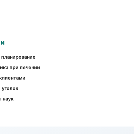
ми
 планирование
тика при лечении
 клиентами
 уголок
ы наук