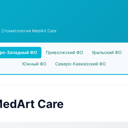
 Стоматология MedArt Care
ро-Западный ФО
Приволжский ФО
Уральский ФО
Южный ФО
Северо-Кавказский ФО
edArt Care