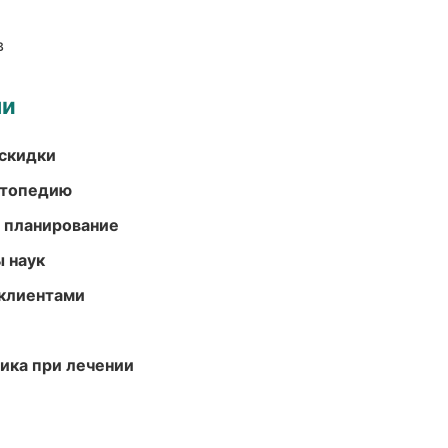
в
ми
скидки
ортопедию
 планирование
ы наук
 клиентами
тика при лечении