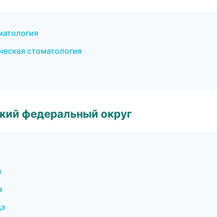
оматология
ическая стоматология
ский федеральный округ
л
э
дэ