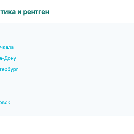
тика и рентген
ачкала
на-Дону
тербург
овск