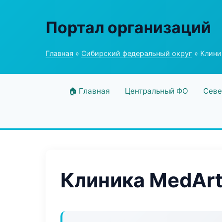
Портал организаций
Главная
»
Сибирский федеральный округ
» Клини
🏠 Главная
Центральный ФО
Севе
Клиника MedArt