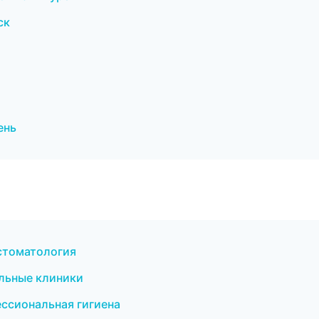
ск
ень
стоматология
льные клиники
ессиональная гигиена