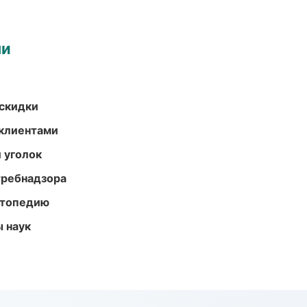
ми
скидки
 клиентами
 уголок
требнадзора
ортопедию
ы наук