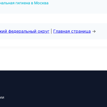
альная гигиена в Москва
ский федеральный округ
|
Главная страница
→
сии