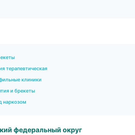
рекеты
ия терапевтическая
офильные клиники
нтия и брекеты
од наркозом
ский федеральный округ