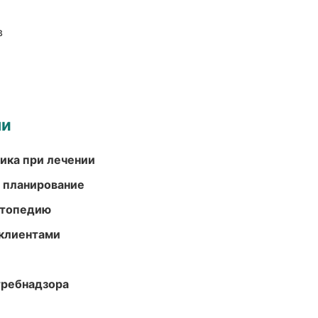
в
ми
тика при лечении
 планирование
ортопедию
 клиентами
требнадзора