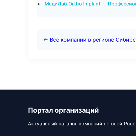
МедиЛаб Ortho Implant — Профессион
←
Все компании в регионе Сибир
Портал организаций
Актуальный каталог компаний по всей Рос