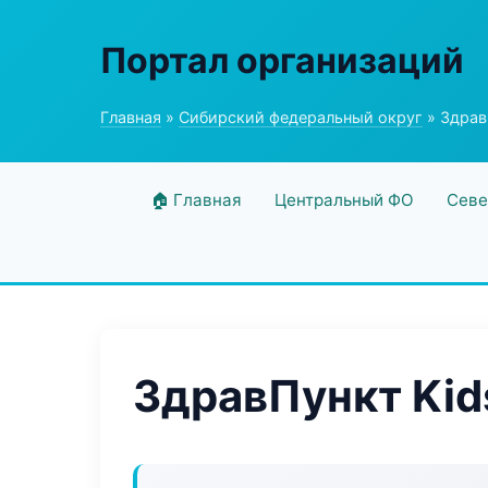
Портал организаций
Главная
»
Сибирский федеральный округ
» Здрав
🏠 Главная
Центральный ФО
Севе
ЗдравПункт Kid