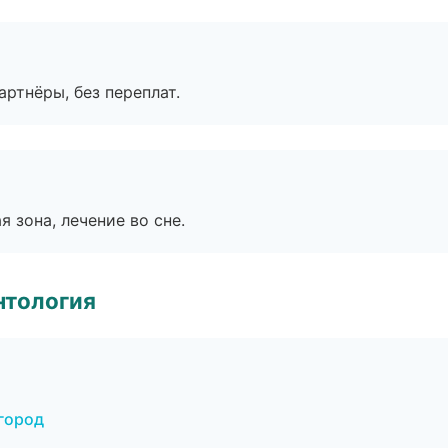
артнёры, без переплат.
я зона, лечение во сне.
нтология
город