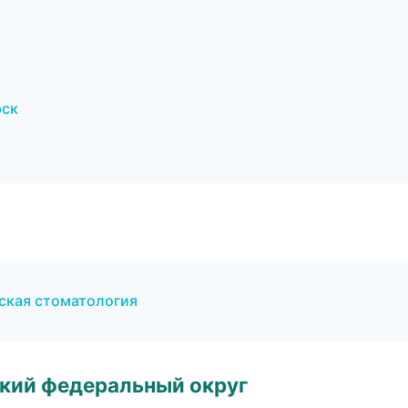
рск
еская стоматология
ский федеральный округ