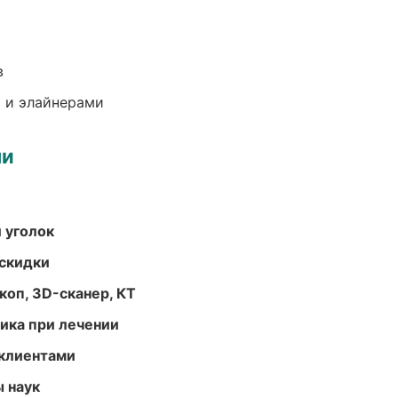
в
 и элайнерами
ми
 уголок
скидки
оп, 3D-сканер, КТ
тика при лечении
 клиентами
ы наук