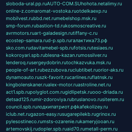
sloboda-ural.pp.ru
AUTO-COM.SU
hohota.net
alimy.ru
online-z.com
aromat-vostoka.ru
otdelkaexp.ru
mobilvest.ru
bbd.net.ru
mebelshop.msk.ru
smp-forum.ru
bastion-td.ru
kosmoscreative.ru
avrmotors.ru
art-galadesign.ru
tiffany-c.ru
ecostep-samara.ru
d-p.spb.ru
галактика73.рф
sko.com.ru
davitamebel-spb.ru
fotsis.ru
tesiaes.ru
kokoroyari.spb.ru
blesna-kazan.ru
mossilver.ru
lenderoq.ru
sergeydobrin.ru
tochkazvuka.msk.ru
people-of-art.ru
bezzubova.ru
clubtibet.ru
orior-aks.ru
dynamoauto.ru
szk-favorit.ru
carlines.ru
flatnsk.ru
kingbolenskaner.ru
alex-motor.ru
astroline.net.ru
act1.spb.ru
polyglot.com.ru
gidlipetsk.ru
ooo-driada.ru
detsad125.ru
mir-zdoroviya.ru
bruslanovo.ru
siterem.ru
council.spb.ru
лодкипатриот.рф
kafekolizey.ru
iclub.net.ru
gazon-easy.ru
sugarepilekb.ru
grinox.ru
pylesostineco.ru
msts-ozarenie.ru
kameryjooan.ru
artemovskij.ru
dopler.spb.ru
aid70.ru
metall-perm.ru