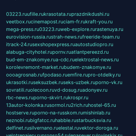
03223.ru
ufille.ru
krasotata.ru
prazdnikdushi.ru
veetbox.ru
cinemapost.ru
ciam-fr.ru
kraft-you.ru
mega-press.ru
03223.ru
web-explore.ru
rastenuya.ru
eurovision-russia.ru
strah-news.ru
freeride-team.ru
itrack-24.ru
sexshopexpress.ru
autostudiopro.ru
alabuga-cityhotel.ru
pornv.ru
atlantpereezd.ru
bud-em-znakomye.ru
a-cdc.ru
elektrostal-news.ru
korolevremont-market.ru
budem-znakomye.ru
oooagrosnab.ru
fpodaso.ru
emfire.ru
pro-otdelky.ru
ukrasotki.ru
seksuzbek.ru
seks-uzbek.ru
porno-vk.ru
sovratili.ru
olecoon.ru
vd-dosug.ru
adonyev.ru
rbc-news.ru
porno-skvirt.ru
krospr.ru
13autor-kolonka.ru
sormol.ru
2rich.ru
hostel-65.ru
hostserve.ru
porno-na-russkom.ru
mishinlab.ru
neznobi.ru
bigfatcc.ru
habble.ru
starbucksvia.ru
delfinet.ru
silvernano.ru
elestal.ru
vektor-doroga.ru
velotrenajery.ru
pronso54.ru
lenasever.ru
lovinskix.ru