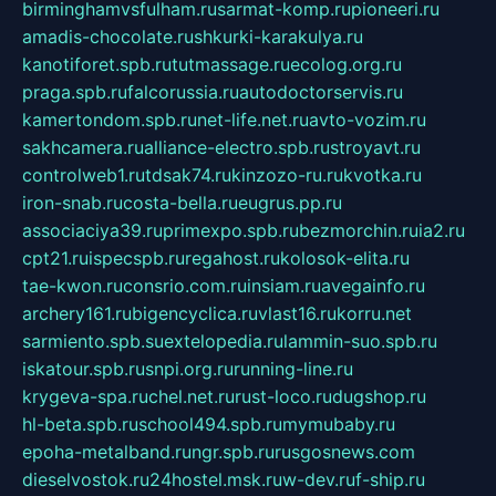
birminghamvsfulham.ru
sarmat-komp.ru
pioneeri.ru
amadis-chocolate.ru
shkurki-karakulya.ru
kanotiforet.spb.ru
tutmassage.ru
ecolog.org.ru
praga.spb.ru
falcorussia.ru
autodoctorservis.ru
kamertondom.spb.ru
net-life.net.ru
avto-vozim.ru
sakhcamera.ru
alliance-electro.spb.ru
stroyavt.ru
controlweb1.ru
tdsak74.ru
kinzozo-ru.ru
kvotka.ru
iron-snab.ru
costa-bella.ru
eugrus.pp.ru
associaciya39.ru
primexpo.spb.ru
bezmorchin.ru
ia2.ru
cpt21.ru
ispecspb.ru
regahost.ru
kolosok-elita.ru
tae-kwon.ru
consrio.com.ru
insiam.ru
avegainfo.ru
archery161.ru
bigencyclica.ru
vlast16.ru
korru.net
sarmiento.spb.su
extelopedia.ru
lammin-suo.spb.ru
iskatour.spb.ru
snpi.org.ru
running-line.ru
krygeva-spa.ru
chel.net.ru
rust-loco.ru
dugshop.ru
hl-beta.spb.ru
school494.spb.ru
mymubaby.ru
epoha-metalband.ru
ngr.spb.ru
rusgosnews.com
dieselvostok.ru
24hostel.msk.ru
w-dev.ru
f-ship.ru