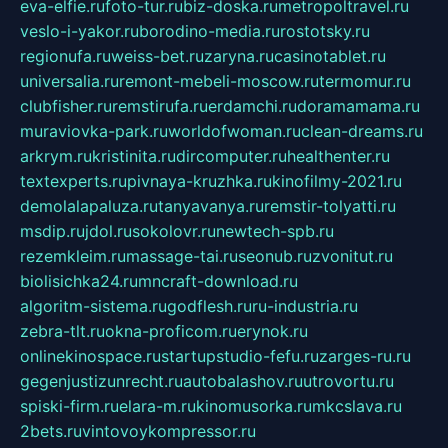
eva-elfie.ru
foto-tur.ru
biz-doska.ru
metropoltravel.ru
veslo-i-yakor.ru
borodino-media.ru
rostotsky.ru
regionufa.ru
weiss-bet.ru
zaryna.ru
casinotablet.ru
universalia.ru
remont-mebeli-moscow.ru
termomur.ru
clubfisher.ru
remstirufa.ru
erdamchi.ru
doramamama.ru
muraviovka-park.ru
worldofwoman.ru
clean-dreams.ru
arkrym.ru
kristinita.ru
dircomputer.ru
healthenter.ru
textexperts.ru
pivnaya-kruzhka.ru
kinofilmy-2021.ru
demolalapaluza.ru
tanyavanya.ru
remstir-tolyatti.ru
msdip.ru
jdol.ru
sokolovr.ru
newtech-spb.ru
rezemkleim.ru
massage-tai.ru
seonub.ru
zvonitut.ru
biolisichka24.ru
mncraft-download.ru
algoritm-sistema.ru
godflesh.ru
ru-industria.ru
zebra-tlt.ru
okna-proficom.ru
erynok.ru
onlinekinospace.ru
startupstudio-fefu.ru
zarges-ru.ru
gegenjustizunrecht.ru
autobalashov.ru
utrovortu.ru
spiski-firm.ru
elara-m.ru
kinomusorka.ru
mkcslava.ru
2bets.ru
vintovoykompressor.ru