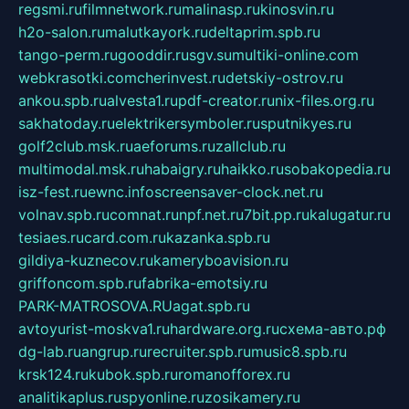
regsmi.ru
filmnetwork.ru
malinasp.ru
kinosvin.ru
h2o-salon.ru
malutkayork.ru
deltaprim.spb.ru
tango-perm.ru
gooddir.ru
sgv.su
multiki-online.com
webkrasotki.com
cherinvest.ru
detskiy-ostrov.ru
ankou.spb.ru
alvesta1.ru
pdf-creator.ru
nix-files.org.ru
sakhatoday.ru
elektrikersymboler.ru
sputnikyes.ru
golf2club.msk.ru
aeforums.ru
zallclub.ru
multimodal.msk.ru
habaigry.ru
haikko.ru
sobakopedia.ru
isz-fest.ru
ewnc.info
screensaver-clock.net.ru
volnav.spb.ru
comnat.ru
npf.net.ru
7bit.pp.ru
kalugatur.ru
tesiaes.ru
card.com.ru
kazanka.spb.ru
gildiya-kuznecov.ru
kameryboavision.ru
griffoncom.spb.ru
fabrika-emotsiy.ru
PARK-MATROSOVA.RU
agat.spb.ru
avtoyurist-moskva1.ru
hardware.org.ru
схема-авто.рф
dg-lab.ru
angrup.ru
recruiter.spb.ru
music8.spb.ru
krsk124.ru
kubok.spb.ru
romanofforex.ru
analitikaplus.ru
spyonline.ru
zosikamery.ru