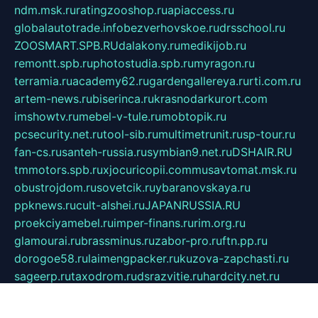
ndm.msk.ru
ratingzooshop.ru
apiaccess.ru
globalautotrade.info
bezverhovskoe.ru
drsschool.ru
ZOOSMART.SPB.RU
dalakony.ru
medikijob.ru
remontt.spb.ru
photostudia.spb.ru
myragon.ru
terramia.ru
academy62.ru
gardengallereya.ru
rti.com.ru
artem-news.ru
biserinca.ru
krasnodarkurort.com
imshowtv.ru
mebel-v-tule.ru
mobtopik.ru
pcsecurity.net.ru
tool-sib.ru
multimetrunit.ru
sp-tour.ru
fan-cs.ru
santeh-russia.ru
symbian9.net.ru
DSHAIR.RU
tmmotors.spb.ru
xjocuricopii.com
musavtomat.msk.ru
obustrojdom.ru
sovetcik.ru
ybaranovskaya.ru
ppknews.ru
cult-alshei.ru
JAPANRUSSIA.RU
proekciyamebel.ru
imper-finans.ru
rim.org.ru
glamourai.ru
brassminus.ru
zabor-pro.ru
ftn.pp.ru
dorogoe58.ru
laimengpacker.ru
kuzova-zapchasti.ru
sageerp.ru
taxodrom.ru
dsrazvitie.ru
hardcity.net.ru
ratinghomegames.ru
topservice25.ru
gubernyan.ru
gtglasslined.ru
ii4.ru
tssport.spb.ru
andorra24.com