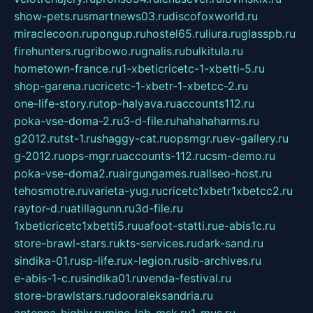
show-pets.ru
smartnews03.ru
discofoxworld.ru
miraclecoon.ru
pongup.ru
hostel65.ru
liura.ru
glasspb.ru
firehunters.ru
gribowo.ru
gnalis.ru
bulkitula.ru
hometown-france.ru
1-xbeticricetc-1-xbetti-5.ru
shop-garena.ru
cricetc-1-xbetr-1-xbetcc-2.ru
one-life-story.ru
top-halyava.ru
accounts112.ru
poka-vse-doma-2.ru
3-d-file.ru
hahahaharms.ru
g2012.ru
tst-1.ru
shaggy-cat.ru
opsmgr.ru
ev-gallery.ru
g-2012.ru
ops-mgr.ru
accounts-112.ru
csm-demo.ru
poka-vse-doma2.ru
airgungames.ru
allseo-host.ru
tehosmotre.ru
varieta-yug.ru
cricetc1xbetr1xbetcc2.ru
raytor-d.ru
atillagunn.ru
3d-file.ru
1xbeticricetc1xbetti5.ru
uafoot-statti.ru
e-abis1c.ru
store-brawl-stars.ru
kts-services.ru
dark-sand.ru
sindika-01.ru
sp-life.ru
x-legion.ru
sib-archives.ru
e-abis-1-c.ru
sindika01.ru
venda-festival.ru
store-brawlstars.ru
dooraleksandria.ru
antenna-highly.ru
mine-lab-msk.ru
1-mus.ru