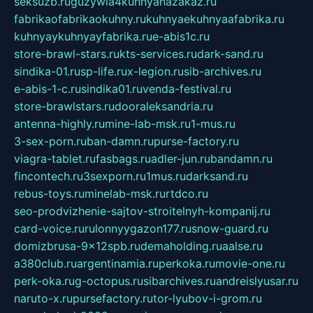
seksuzb.ru
guzywia4kuhnyanazakaz.ru
fabrikaofabrikaokuhny.ru
kuhnyaekuhnyaafabrika.ru
kuhnyaykuhnyayfabrika.ru
e-abis1c.ru
store-brawl-stars.ru
kts-services.ru
dark-sand.ru
sindika-01.ru
sp-life.ru
x-legion.ru
sib-archives.ru
e-abis-1-c.ru
sindika01.ru
venda-festival.ru
store-brawlstars.ru
dooraleksandria.ru
antenna-highly.ru
mine-lab-msk.ru
1-mus.ru
3-sex-porn.ru
ban-damn.ru
purse-factory.ru
viagra-tablet.ru
fasbags.ru
adler-jun.ru
bandamn.ru
fincontech.ru
3sexporn.ru
1mus.ru
darksand.ru
rebus-toys.ru
minelab-msk.ru
rtdco.ru
seo-prodvizhenie-sajtov-stroitelnyh-kompanij.ru
card-voice.ru
rulonnyygazon177.ru
snow-guard.ru
domizbrusa-9x12spb.ru
demaholding.ru
aalse.ru
a380club.ru
argentinamia.ru
perkoka.ru
movie-one.ru
perk-oka.ru
g-octopus.ru
sibarchives.ru
andreislyusar.ru
naruto-x.ru
pursefactory.ru
tor-lyubov-i-grom.ru