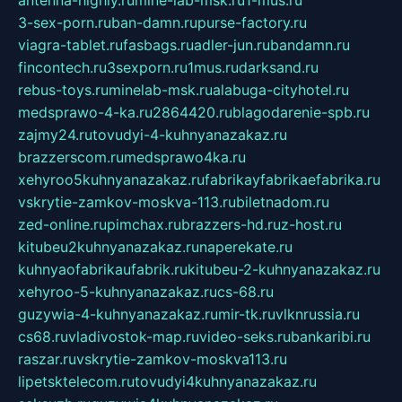
3-sex-porn.ru
ban-damn.ru
purse-factory.ru
viagra-tablet.ru
fasbags.ru
adler-jun.ru
bandamn.ru
fincontech.ru
3sexporn.ru
1mus.ru
darksand.ru
rebus-toys.ru
minelab-msk.ru
alabuga-cityhotel.ru
medsprawo-4-ka.ru
2864420.ru
blagodarenie-spb.ru
zajmy24.ru
tovudyi-4-kuhnyanazakaz.ru
brazzerscom.ru
medsprawo4ka.ru
xehyroo5kuhnyanazakaz.ru
fabrikayfabrikaefabrika.ru
vskrytie-zamkov-moskva-113.ru
biletnadom.ru
zed-online.ru
pimchax.ru
brazzers-hd.ru
z-host.ru
kitubeu2kuhnyanazakaz.ru
naperekate.ru
kuhnyaofabrikaufabrik.ru
kitubeu-2-kuhnyanazakaz.ru
xehyroo-5-kuhnyanazakaz.ru
cs-68.ru
guzywia-4-kuhnyanazakaz.ru
mir-tk.ru
vlknrussia.ru
cs68.ru
vladivostok-map.ru
video-seks.ru
bankaribi.ru
raszar.ru
vskrytie-zamkov-moskva113.ru
lipetsktelecom.ru
tovudyi4kuhnyanazakaz.ru