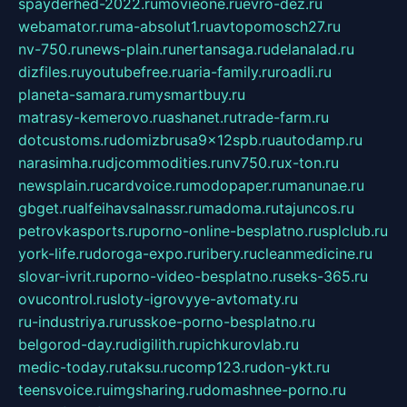
spayderhed-2022.ru
movieone.ru
evro-dez.ru
webamator.ru
ma-absolut1.ru
avtopomosch27.ru
nv-750.ru
news-plain.ru
nertansaga.ru
delanalad.ru
dizfiles.ru
youtubefree.ru
aria-family.ru
roadli.ru
planeta-samara.ru
mysmartbuy.ru
matrasy-kemerovo.ru
ashanet.ru
trade-farm.ru
dotcustoms.ru
domizbrusa9x12spb.ru
autodamp.ru
narasimha.ru
djcommodities.ru
nv750.ru
x-ton.ru
newsplain.ru
cardvoice.ru
modopaper.ru
manunae.ru
gbget.ru
alfeihavsalnassr.ru
madoma.ru
tajuncos.ru
petrovkasports.ru
porno-online-besplatno.ru
splclub.ru
york-life.ru
doroga-expo.ru
ribery.ru
cleanmedicine.ru
slovar-ivrit.ru
porno-video-besplatno.ru
seks-365.ru
ovucontrol.ru
sloty-igrovyye-avtomaty.ru
ru-industriya.ru
russkoe-porno-besplatno.ru
belgorod-day.ru
digilith.ru
pichkurovlab.ru
medic-today.ru
taksu.ru
comp123.ru
don-ykt.ru
teensvoice.ru
imgsharing.ru
domashnee-porno.ru