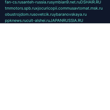
fan-cs.ru
santeh-russia.ru
symbian9.net.ru
DSHAIR.RU
tmmotors.spb.ru
xjocuricopii.com
musavtomat.msk.ru
obustrojdom.ru
sovetcik.ru
ybaranovskaya.ru
ppknews.ru
cult-alshei.ru
JAPANRUSSIA.RU
proekciyamebel.ru
imper-finans.ru
rim.org.ru
glamourai.ru
brassminus.ru
zabor-pro.ru
ftn.pp.ru
dorogoe58.ru
laimengpacker.ru
kuzova-zapchasti.ru
sageerp.ru
taxodrom.ru
dsrazvitie.ru
hardcity.net.ru
ratinghomegames.ru
topservice25.ru
gubernyan.ru
gtglasslined.ru
ii4.ru
tssport.spb.ru
andorra24.com
blackwallstreet.ru
oboimos.ru
optim-doors.com.ru
ikuch.ru
nycr.org.ru
npa21.ru
vremya-ch.spb.ru
desert000.ru
ivtorgi.ru
ifiori.ru
catalog-statei.ru
dcv.org.ru
spetsmaster174.ru
ipkameryhiseeu.ru
dum26.ru
ruspol.spb.ru
fr-opendp.ru
kam-solnyshko.ru
cheyenne-arapaho.ru
sevzapmetal.spb.ru
ted-lapidus.spb.ru
parasite-eliminator.ru
sigma-complete.ru
modernworld.ru
dama-moda.ru