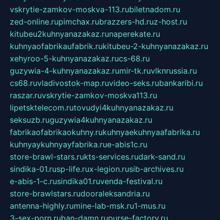
vskrytie-zamkov-moskva-113.ru
biletnadom.ru
zed-online.ru
pimchax.ru
brazzers-hd.ru
z-host.ru
kitubeu2kuhnyanazakaz.ru
naperekate.ru
kuhnyaofabrikaufabrik.ru
kitubeu-2-kuhnyanazakaz.ru
xehyroo-5-kuhnyanazakaz.ru
cs-68.ru
guzywia-4-kuhnyanazakaz.ru
mir-tk.ru
vlknrussia.ru
cs68.ru
vladivostok-map.ru
video-seks.ru
bankaribi.ru
raszar.ru
vskrytie-zamkov-moskva113.ru
lipetsktelecom.ru
tovudyi4kuhnyanazakaz.ru
seksuzb.ru
guzywia4kuhnyanazakaz.ru
fabrikaofabrikaokuhny.ru
kuhnyaekuhnyaafabrika.ru
kuhnyaykuhnyayfabrika.ru
e-abis1c.ru
store-brawl-stars.ru
kts-services.ru
dark-sand.ru
sindika-01.ru
sp-life.ru
x-legion.ru
sib-archives.ru
e-abis-1-c.ru
sindika01.ru
venda-festival.ru
store-brawlstars.ru
dooraleksandria.ru
antenna-highly.ru
mine-lab-msk.ru
1-mus.ru
3-sex-porn.ru
ban-damn.ru
purse-factory.ru