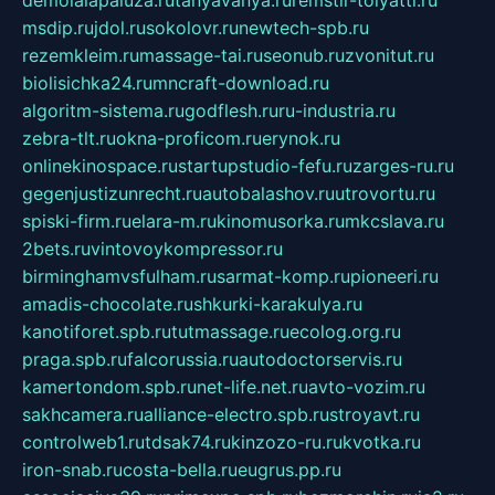
demolalapaluza.ru
tanyavanya.ru
remstir-tolyatti.ru
msdip.ru
jdol.ru
sokolovr.ru
newtech-spb.ru
rezemkleim.ru
massage-tai.ru
seonub.ru
zvonitut.ru
biolisichka24.ru
mncraft-download.ru
algoritm-sistema.ru
godflesh.ru
ru-industria.ru
zebra-tlt.ru
okna-proficom.ru
erynok.ru
onlinekinospace.ru
startupstudio-fefu.ru
zarges-ru.ru
gegenjustizunrecht.ru
autobalashov.ru
utrovortu.ru
spiski-firm.ru
elara-m.ru
kinomusorka.ru
mkcslava.ru
2bets.ru
vintovoykompressor.ru
birminghamvsfulham.ru
sarmat-komp.ru
pioneeri.ru
amadis-chocolate.ru
shkurki-karakulya.ru
kanotiforet.spb.ru
tutmassage.ru
ecolog.org.ru
praga.spb.ru
falcorussia.ru
autodoctorservis.ru
kamertondom.spb.ru
net-life.net.ru
avto-vozim.ru
sakhcamera.ru
alliance-electro.spb.ru
stroyavt.ru
controlweb1.ru
tdsak74.ru
kinzozo-ru.ru
kvotka.ru
iron-snab.ru
costa-bella.ru
eugrus.pp.ru