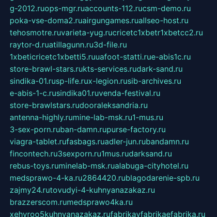
g-2012.ru
ops-mgr.ru
accounts-112.ru
csm-demo.ru
poka-vse-doma2.ru
airgungames.ru
allseo-host.ru
tehosmotre.ru
varieta-yug.ru
cricetc1xbetr1xbetcc2.ru
raytor-d.ru
atillagunn.ru
3d-file.ru
1xbeticricetc1xbetti5.ru
uafoot-statti.ru
e-abis1c.ru
store-brawl-stars.ru
kts-services.ru
dark-sand.ru
sindika-01.ru
sp-life.ru
x-legion.ru
sib-archives.ru
e-abis-1-c.ru
sindika01.ru
venda-festival.ru
store-brawlstars.ru
dooraleksandria.ru
antenna-highly.ru
mine-lab-msk.ru
1-mus.ru
3-sex-porn.ru
ban-damn.ru
purse-factory.ru
viagra-tablet.ru
fasbags.ru
adler-jun.ru
bandamn.ru
fincontech.ru
3sexporn.ru
1mus.ru
darksand.ru
rebus-toys.ru
minelab-msk.ru
alabuga-cityhotel.ru
medsprawo-4-ka.ru
2864420.ru
blagodarenie-spb.ru
zajmy24.ru
tovudyi-4-kuhnyanazakaz.ru
brazzerscom.ru
medsprawo4ka.ru
xehyroo5kuhnyanazakaz.ru
fabrikayfabrikaefabrika.ru