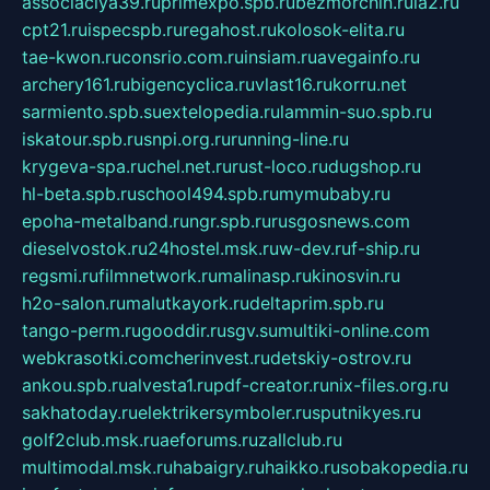
associaciya39.ru
primexpo.spb.ru
bezmorchin.ru
ia2.ru
cpt21.ru
ispecspb.ru
regahost.ru
kolosok-elita.ru
tae-kwon.ru
consrio.com.ru
insiam.ru
avegainfo.ru
archery161.ru
bigencyclica.ru
vlast16.ru
korru.net
sarmiento.spb.su
extelopedia.ru
lammin-suo.spb.ru
iskatour.spb.ru
snpi.org.ru
running-line.ru
krygeva-spa.ru
chel.net.ru
rust-loco.ru
dugshop.ru
hl-beta.spb.ru
school494.spb.ru
mymubaby.ru
epoha-metalband.ru
ngr.spb.ru
rusgosnews.com
dieselvostok.ru
24hostel.msk.ru
w-dev.ru
f-ship.ru
regsmi.ru
filmnetwork.ru
malinasp.ru
kinosvin.ru
h2o-salon.ru
malutkayork.ru
deltaprim.spb.ru
tango-perm.ru
gooddir.ru
sgv.su
multiki-online.com
webkrasotki.com
cherinvest.ru
detskiy-ostrov.ru
ankou.spb.ru
alvesta1.ru
pdf-creator.ru
nix-files.org.ru
sakhatoday.ru
elektrikersymboler.ru
sputnikyes.ru
golf2club.msk.ru
aeforums.ru
zallclub.ru
multimodal.msk.ru
habaigry.ru
haikko.ru
sobakopedia.ru