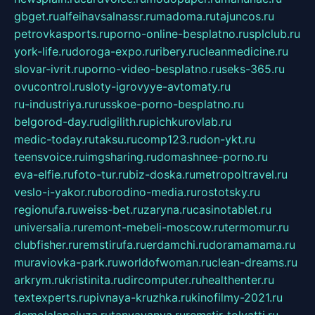
gbget.ru
alfeihavsalnassr.ru
madoma.ru
tajuncos.ru
petrovkasports.ru
porno-online-besplatno.ru
splclub.ru
york-life.ru
doroga-expo.ru
ribery.ru
cleanmedicine.ru
slovar-ivrit.ru
porno-video-besplatno.ru
seks-365.ru
ovucontrol.ru
sloty-igrovyye-avtomaty.ru
ru-industriya.ru
russkoe-porno-besplatno.ru
belgorod-day.ru
digilith.ru
pichkurovlab.ru
medic-today.ru
taksu.ru
comp123.ru
don-ykt.ru
teensvoice.ru
imgsharing.ru
domashnee-porno.ru
eva-elfie.ru
foto-tur.ru
biz-doska.ru
metropoltravel.ru
veslo-i-yakor.ru
borodino-media.ru
rostotsky.ru
regionufa.ru
weiss-bet.ru
zaryna.ru
casinotablet.ru
universalia.ru
remont-mebeli-moscow.ru
termomur.ru
clubfisher.ru
remstirufa.ru
erdamchi.ru
doramamama.ru
muraviovka-park.ru
worldofwoman.ru
clean-dreams.ru
arkrym.ru
kristinita.ru
dircomputer.ru
healthenter.ru
textexperts.ru
pivnaya-kruzhka.ru
kinofilmy-2021.ru