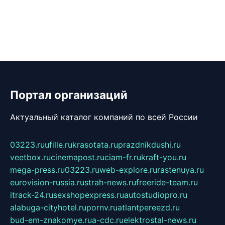
Портал организаций
Актуальный каталог компаний по всей России
03223.ru
ufille.ru
krasotata.ru
prazdnikdushi.ru
veetbox.ru
cinemapost.ru
ciam-fr.ru
kraft-you.ru
mega-press.ru
03223.ru
web-explore.ru
rastenuya.ru
eurovision-russia.ru
strah-news.ru
freeride-team.ru
itrack-24.ru
sexshopexpress.ru
autostudiopro.ru
alabuga-cityhotel.ru
pornv.ru
atlantpereezd.ru
bud-em-znakomye.ru
a-cdc.ru
elektrostal-news.ru