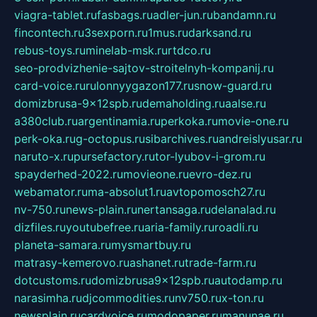
viagra-tablet.ru
fasbags.ru
adler-jun.ru
bandamn.ru
fincontech.ru
3sexporn.ru
1mus.ru
darksand.ru
rebus-toys.ru
minelab-msk.ru
rtdco.ru
seo-prodvizhenie-sajtov-stroitelnyh-kompanij.ru
card-voice.ru
rulonnyygazon177.ru
snow-guard.ru
domizbrusa-9x12spb.ru
demaholding.ru
aalse.ru
a380club.ru
argentinamia.ru
perkoka.ru
movie-one.ru
perk-oka.ru
g-octopus.ru
sibarchives.ru
andreislyusar.ru
naruto-x.ru
pursefactory.ru
tor-lyubov-i-grom.ru
spayderhed-2022.ru
movieone.ru
evro-dez.ru
webamator.ru
ma-absolut1.ru
avtopomosch27.ru
nv-750.ru
news-plain.ru
nertansaga.ru
delanalad.ru
dizfiles.ru
youtubefree.ru
aria-family.ru
roadli.ru
planeta-samara.ru
mysmartbuy.ru
matrasy-kemerovo.ru
ashanet.ru
trade-farm.ru
dotcustoms.ru
domizbrusa9x12spb.ru
autodamp.ru
narasimha.ru
djcommodities.ru
nv750.ru
x-ton.ru
newsplain.ru
cardvoice.ru
modopaper.ru
manunae.ru