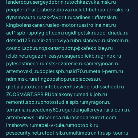
lenderoq.ru
sergeydobrin.ru
tochkazvuka.msk.ru
people-of-art.ru
bezzubova.ru
clubtibet.ru
orior-aks.ru
dynamoauto.ru
szk-favorit.ru
carlines.ru
flatnsk.ru
kingbolenskaner.ru
alex-motor.ru
astroline.net.ru
act1.spb.ru
polyglot.com.ru
gidlipetsk.ru
ooo-driada.ru
detsad125.ru
mir-zdoroviya.ru
bruslanovo.ru
siterem.ru
council.spb.ru
лодкипатриот.рф
kafekolizey.ru
iclub.net.ru
gazon-easy.ru
sugarepilekb.ru
grinox.ru
pylesostineco.ru
msts-ozarenie.ru
kameryjooan.ru
artemovskij.ru
dopler.spb.ru
aid70.ru
metall-perm.ru
ndm.msk.ru
ratingzooshop.ru
apiaccess.ru
globalautotrade.info
bezverhovskoe.ru
drsschool.ru
ZOOSMART.SPB.RU
dalakony.ru
medikijob.ru
remontt.spb.ru
photostudia.spb.ru
myragon.ru
terramia.ru
academy62.ru
gardengallereya.ru
rti.com.ru
artem-news.ru
biserinca.ru
krasnodarkurort.com
imshowtv.ru
mebel-v-tule.ru
mobtopik.ru
pcsecurity.net.ru
tool-sib.ru
multimetrunit.ru
sp-tour.ru