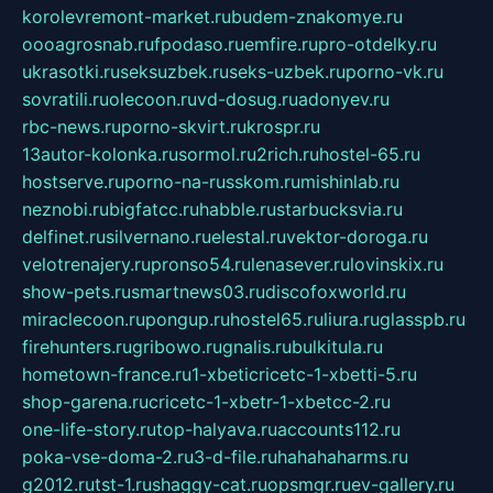
korolevremont-market.ru
budem-znakomye.ru
oooagrosnab.ru
fpodaso.ru
emfire.ru
pro-otdelky.ru
ukrasotki.ru
seksuzbek.ru
seks-uzbek.ru
porno-vk.ru
sovratili.ru
olecoon.ru
vd-dosug.ru
adonyev.ru
rbc-news.ru
porno-skvirt.ru
krospr.ru
13autor-kolonka.ru
sormol.ru
2rich.ru
hostel-65.ru
hostserve.ru
porno-na-russkom.ru
mishinlab.ru
neznobi.ru
bigfatcc.ru
habble.ru
starbucksvia.ru
delfinet.ru
silvernano.ru
elestal.ru
vektor-doroga.ru
velotrenajery.ru
pronso54.ru
lenasever.ru
lovinskix.ru
show-pets.ru
smartnews03.ru
discofoxworld.ru
miraclecoon.ru
pongup.ru
hostel65.ru
liura.ru
glasspb.ru
firehunters.ru
gribowo.ru
gnalis.ru
bulkitula.ru
hometown-france.ru
1-xbeticricetc-1-xbetti-5.ru
shop-garena.ru
cricetc-1-xbetr-1-xbetcc-2.ru
one-life-story.ru
top-halyava.ru
accounts112.ru
poka-vse-doma-2.ru
3-d-file.ru
hahahaharms.ru
g2012.ru
tst-1.ru
shaggy-cat.ru
opsmgr.ru
ev-gallery.ru