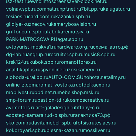
isz-fest.ru
ewnc.info
screensaver-clock.net.ru
volnav.spb.ru
comnat.ru
npf.net.ru
7bit.pp.ru
kalugatur.ru
tesiaes.ru
card.com.ru
kazanka.spb.ru
gildiya-kuznecov.ru
kameryboavision.ru
griffoncom.spb.ru
fabrika-emotsiy.ru
PARK-MATROSOVA.RU
agat.spb.ru
avtoyurist-moskva1.ru
hardware.org.ru
схема-авто.рф
dg-lab.ru
angrup.ru
recruiter.spb.ru
music8.spb.ru
krsk124.ru
kubok.spb.ru
romanofforex.ru
analitikaplus.ru
spyonline.ru
zosikamery.ru
sloboda-ural.pp.ru
AUTO-COM.SU
hohota.net
alimy.ru
online-z.com
aromat-vostoka.ru
otdelkaexp.ru
mobilvest.ru
bbd.net.ru
mebelshop.msk.ru
smp-forum.ru
bastion-td.ru
kosmoscreative.ru
avrmotors.ru
art-galadesign.ru
tiffany-c.ru
ecostep-samara.ru
d-p.spb.ru
галактика73.рф
sko.com.ru
davitamebel-spb.ru
fotsis.ru
tesiaes.ru
kokoroyari.spb.ru
blesna-kazan.ru
mossilver.ru