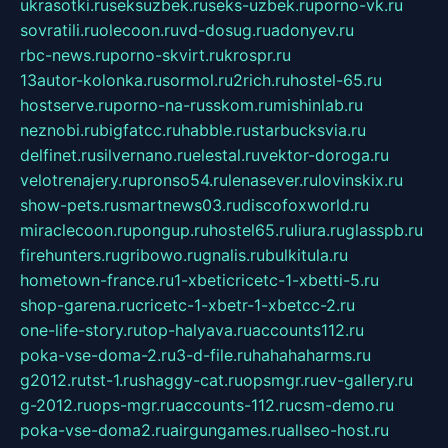
ukrasotki.ru
seksuzbek.ru
seks-uzbek.ru
porno-vk.ru
sovratili.ru
olecoon.ru
vd-dosug.ru
adonyev.ru
rbc-news.ru
porno-skvirt.ru
krospr.ru
13autor-kolonka.ru
sormol.ru
2rich.ru
hostel-65.ru
hostserve.ru
porno-na-russkom.ru
mishinlab.ru
neznobi.ru
bigfatcc.ru
habble.ru
starbucksvia.ru
delfinet.ru
silvernano.ru
elestal.ru
vektor-doroga.ru
velotrenajery.ru
pronso54.ru
lenasever.ru
lovinskix.ru
show-pets.ru
smartnews03.ru
discofoxworld.ru
miraclecoon.ru
pongup.ru
hostel65.ru
liura.ru
glasspb.ru
firehunters.ru
gribowo.ru
gnalis.ru
bulkitula.ru
hometown-france.ru
1-xbeticricetc-1-xbetti-5.ru
shop-garena.ru
cricetc-1-xbetr-1-xbetcc-2.ru
one-life-story.ru
top-halyava.ru
accounts112.ru
poka-vse-doma-2.ru
3-d-file.ru
hahahaharms.ru
g2012.ru
tst-1.ru
shaggy-cat.ru
opsmgr.ru
ev-gallery.ru
g-2012.ru
ops-mgr.ru
accounts-112.ru
csm-demo.ru
poka-vse-doma2.ru
airgungames.ru
allseo-host.ru