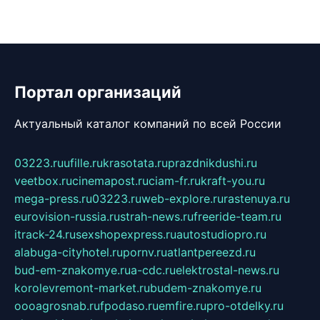
Портал организаций
Актуальный каталог компаний по всей России
03223.ru
ufille.ru
krasotata.ru
prazdnikdushi.ru
veetbox.ru
cinemapost.ru
ciam-fr.ru
kraft-you.ru
mega-press.ru
03223.ru
web-explore.ru
rastenuya.ru
eurovision-russia.ru
strah-news.ru
freeride-team.ru
itrack-24.ru
sexshopexpress.ru
autostudiopro.ru
alabuga-cityhotel.ru
pornv.ru
atlantpereezd.ru
bud-em-znakomye.ru
a-cdc.ru
elektrostal-news.ru
korolevremont-market.ru
budem-znakomye.ru
oooagrosnab.ru
fpodaso.ru
emfire.ru
pro-otdelky.ru