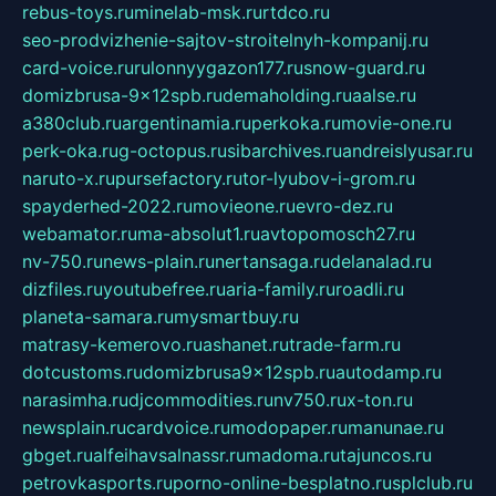
rebus-toys.ru
minelab-msk.ru
rtdco.ru
seo-prodvizhenie-sajtov-stroitelnyh-kompanij.ru
card-voice.ru
rulonnyygazon177.ru
snow-guard.ru
domizbrusa-9x12spb.ru
demaholding.ru
aalse.ru
a380club.ru
argentinamia.ru
perkoka.ru
movie-one.ru
perk-oka.ru
g-octopus.ru
sibarchives.ru
andreislyusar.ru
naruto-x.ru
pursefactory.ru
tor-lyubov-i-grom.ru
spayderhed-2022.ru
movieone.ru
evro-dez.ru
webamator.ru
ma-absolut1.ru
avtopomosch27.ru
nv-750.ru
news-plain.ru
nertansaga.ru
delanalad.ru
dizfiles.ru
youtubefree.ru
aria-family.ru
roadli.ru
planeta-samara.ru
mysmartbuy.ru
matrasy-kemerovo.ru
ashanet.ru
trade-farm.ru
dotcustoms.ru
domizbrusa9x12spb.ru
autodamp.ru
narasimha.ru
djcommodities.ru
nv750.ru
x-ton.ru
newsplain.ru
cardvoice.ru
modopaper.ru
manunae.ru
gbget.ru
alfeihavsalnassr.ru
madoma.ru
tajuncos.ru
petrovkasports.ru
porno-online-besplatno.ru
splclub.ru