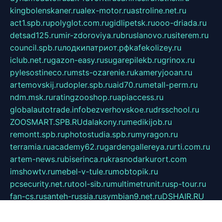
kingbolenskaner.ru
alex-motor.ru
astroline.net.ru
act1.spb.ru
polyglot.com.ru
gidlipetsk.ru
ooo-driada.ru
detsad125.ru
mir-zdoroviya.ru
bruslanovo.ru
siterem.ru
council.spb.ru
лодкипатриот.рф
kafekolizey.ru
iclub.net.ru
gazon-easy.ru
sugarepilekb.ru
grinox.ru
pylesostineco.ru
msts-ozarenie.ru
kameryjooan.ru
artemovskij.ru
dopler.spb.ru
aid70.ru
metall-perm.ru
ndm.msk.ru
ratingzooshop.ru
apiaccess.ru
globalautotrade.info
bezverhovskoe.ru
drsschool.ru
ZOOSMART.SPB.RU
dalakony.ru
medikijob.ru
remontt.spb.ru
photostudia.spb.ru
myragon.ru
terramia.ru
academy62.ru
gardengallereya.ru
rti.com.ru
artem-news.ru
biserinca.ru
krasnodarkurort.com
imshowtv.ru
mebel-v-tule.ru
mobtopik.ru
pcsecurity.net.ru
tool-sib.ru
multimetrunit.ru
sp-tour.ru
fan-cs.ru
santeh-russia.ru
symbian9.net.ru
DSHAIR.RU
tmmotors.spb.ru
xjocuricopii.com
musavtomat.msk.ru
obustrojdom.ru
sovetcik.ru
ybaranovskaya.ru