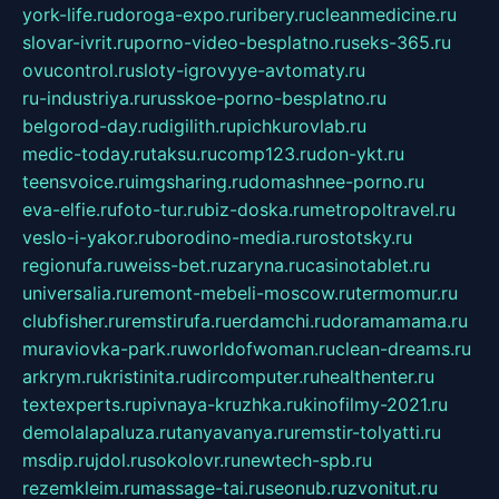
york-life.ru
doroga-expo.ru
ribery.ru
cleanmedicine.ru
slovar-ivrit.ru
porno-video-besplatno.ru
seks-365.ru
ovucontrol.ru
sloty-igrovyye-avtomaty.ru
ru-industriya.ru
russkoe-porno-besplatno.ru
belgorod-day.ru
digilith.ru
pichkurovlab.ru
medic-today.ru
taksu.ru
comp123.ru
don-ykt.ru
teensvoice.ru
imgsharing.ru
domashnee-porno.ru
eva-elfie.ru
foto-tur.ru
biz-doska.ru
metropoltravel.ru
veslo-i-yakor.ru
borodino-media.ru
rostotsky.ru
regionufa.ru
weiss-bet.ru
zaryna.ru
casinotablet.ru
universalia.ru
remont-mebeli-moscow.ru
termomur.ru
clubfisher.ru
remstirufa.ru
erdamchi.ru
doramamama.ru
muraviovka-park.ru
worldofwoman.ru
clean-dreams.ru
arkrym.ru
kristinita.ru
dircomputer.ru
healthenter.ru
textexperts.ru
pivnaya-kruzhka.ru
kinofilmy-2021.ru
demolalapaluza.ru
tanyavanya.ru
remstir-tolyatti.ru
msdip.ru
jdol.ru
sokolovr.ru
newtech-spb.ru
rezemkleim.ru
massage-tai.ru
seonub.ru
zvonitut.ru