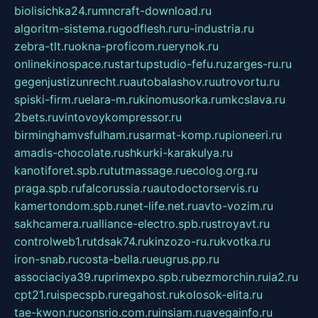
biolisichka24.ru
mncraft-download.ru
algoritm-sistema.ru
godflesh.ru
ru-industria.ru
zebra-tlt.ru
okna-proficom.ru
erynok.ru
onlinekinospace.ru
startupstudio-fefu.ru
zarges-ru.ru
gegenjustizunrecht.ru
autobalashov.ru
utrovortu.ru
spiski-firm.ru
elara-m.ru
kinomusorka.ru
mkcslava.ru
2bets.ru
vintovoykompressor.ru
birminghamvsfulham.ru
sarmat-komp.ru
pioneeri.ru
amadis-chocolate.ru
shkurki-karakulya.ru
kanotiforet.spb.ru
tutmassage.ru
ecolog.org.ru
praga.spb.ru
falcorussia.ru
autodoctorservis.ru
kamertondom.spb.ru
net-life.net.ru
avto-vozim.ru
sakhcamera.ru
alliance-electro.spb.ru
stroyavt.ru
controlweb1.ru
tdsak74.ru
kinzozo-ru.ru
kvotka.ru
iron-snab.ru
costa-bella.ru
eugrus.pp.ru
associaciya39.ru
primexpo.spb.ru
bezmorchin.ru
ia2.ru
cpt21.ru
ispecspb.ru
regahost.ru
kolosok-elita.ru
tae-kwon.ru
consrio.com.ru
insiam.ru
avegainfo.ru