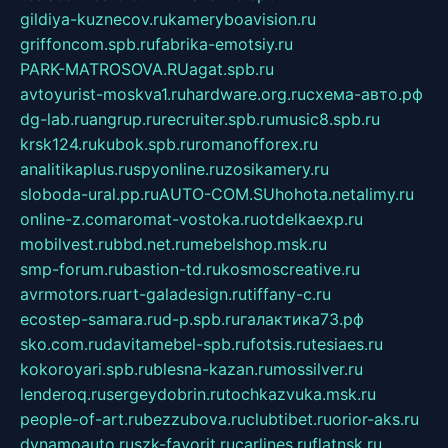
gildiya-kuznecov.ru
kameryboavision.ru
griffoncom.spb.ru
fabrika-emotsiy.ru
PARK-MATROSOVA.RU
agat.spb.ru
avtoyurist-moskva1.ru
hardware.org.ru
схема-авто.рф
dg-lab.ru
angrup.ru
recruiter.spb.ru
music8.spb.ru
krsk124.ru
kubok.spb.ru
romanofforex.ru
analitikaplus.ru
spyonline.ru
zosikamery.ru
sloboda-ural.pp.ru
AUTO-COM.SU
hohota.net
alimy.ru
online-z.com
aromat-vostoka.ru
otdelkaexp.ru
mobilvest.ru
bbd.net.ru
mebelshop.msk.ru
smp-forum.ru
bastion-td.ru
kosmoscreative.ru
avrmotors.ru
art-galadesign.ru
tiffany-c.ru
ecostep-samara.ru
d-p.spb.ru
галактика73.рф
sko.com.ru
davitamebel-spb.ru
fotsis.ru
tesiaes.ru
kokoroyari.spb.ru
blesna-kazan.ru
mossilver.ru
lenderoq.ru
sergeydobrin.ru
tochkazvuka.msk.ru
people-of-art.ru
bezzubova.ru
clubtibet.ru
orior-aks.ru
dynamoauto.ru
szk-favorit.ru
carlines.ru
flatnsk.ru