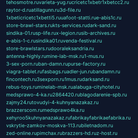
tehosmotre.ru
varieta-yug.ru
cricetc1xbetr1xbetcc2.ru
raytor-d.ru
atillagunn.ru
3d-file.ru
1xbeticricetc1xbetti5.ru
uafoot-statti.ru
e-abis1c.ru
store-brawl-stars.ru
kts-services.ru
dark-sand.ru
sindika-01.ru
sp-life.ru
x-legion.ru
sib-archives.ru
e-abis-1-c.ru
sindika01.ru
venda-festival.ru
store-brawlstars.ru
dooraleksandria.ru
antenna-highly.ru
mine-lab-msk.ru
1-mus.ru
3-sex-porn.ru
ban-damn.ru
purse-factory.ru
viagra-tablet.ru
fasbags.ru
adler-jun.ru
bandamn.ru
fincontech.ru
3sexporn.ru
1mus.ru
darksand.ru
rebus-toys.ru
minelab-msk.ru
alabuga-cityhotel.ru
medsprawo-4-ka.ru
2864420.ru
blagodarenie-spb.ru
zajmy24.ru
tovudyi-4-kuhnyanazakaz.ru
brazzerscom.ru
medsprawo4ka.ru
xehyroo5kuhnyanazakaz.ru
fabrikayfabrikaefabrika.ru
vskrytie-zamkov-moskva-113.ru
biletnadom.ru
zed-online.ru
pimchax.ru
brazzers-hd.ru
z-host.ru