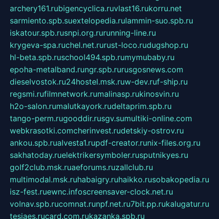
archery161.ru
bigencyclica.ru
vlast16.ru
korru.net
sarmiento.spb.su
extelopedia.ru
lammin-suo.spb.ru
iskatour.spb.ru
snpi.org.ru
running-line.ru
krygeva-spa.ru
chel.net.ru
rust-loco.ru
dugshop.ru
hl-beta.spb.ru
school494.spb.ru
mymubaby.ru
epoha-metalband.ru
ngr.spb.ru
rusgosnews.com
dieselvostok.ru
24hostel.msk.ru
w-dev.ru
f-ship.ru
regsmi.ru
filmnetwork.ru
malinasp.ru
kinosvin.ru
h2o-salon.ru
malutkayork.ru
deltaprim.spb.ru
tango-perm.ru
gooddir.ru
sgv.su
multiki-online.com
webkrasotki.com
cherinvest.ru
detskiy-ostrov.ru
ankou.spb.ru
alvesta1.ru
pdf-creator.ru
nix-files.org.ru
sakhatoday.ru
elektrikersymboler.ru
sputnikyes.ru
golf2club.msk.ru
aeforums.ru
zallclub.ru
multimodal.msk.ru
habaigry.ru
haikko.ru
sobakopedia.ru
isz-fest.ru
ewnc.info
screensaver-clock.net.ru
volnav.spb.ru
comnat.ru
npf.net.ru
7bit.pp.ru
kalugatur.ru
tesiaes.ru
card.com.ru
kazanka.spb.ru