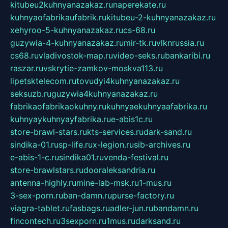
kitubeu2kuhnyanazakaz.ru
naperekate.ru
kuhnyaofabrikaufabrik.ru
kitubeu-2-kuhnyanazakaz.ru
xehyroo-5-kuhnyanazakaz.ru
cs-68.ru
guzywia-4-kuhnyanazakaz.ru
mir-tk.ru
vlknrussia.ru
cs68.ru
vladivostok-map.ru
video-seks.ru
bankaribi.ru
raszar.ru
vskrytie-zamkov-moskva113.ru
lipetsktelecom.ru
tovudyi4kuhnyanazakaz.ru
seksuzb.ru
guzywia4kuhnyanazakaz.ru
fabrikaofabrikaokuhny.ru
kuhnyaekuhnyaafabrika.ru
kuhnyaykuhnyayfabrika.ru
e-abis1c.ru
store-brawl-stars.ru
kts-services.ru
dark-sand.ru
sindika-01.ru
sp-life.ru
x-legion.ru
sib-archives.ru
e-abis-1-c.ru
sindika01.ru
venda-festival.ru
store-brawlstars.ru
dooraleksandria.ru
antenna-highly.ru
mine-lab-msk.ru
1-mus.ru
3-sex-porn.ru
ban-damn.ru
purse-factory.ru
viagra-tablet.ru
fasbags.ru
adler-jun.ru
bandamn.ru
fincontech.ru
3sexporn.ru
1mus.ru
darksand.ru