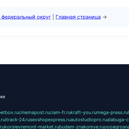
 федеральный округ
|
Главная страница
→
сии
eetbox.ru
cinemapost.ru
ciam-fr.ru
kraft-you.ru
mega-press.ru
.ru
itrack-24.ru
sexshopexpress.ru
autostudiopro.ru
alabuga-ci
ru
korolevremont-market.ru
budem-znakomye.ru
oooagrosna