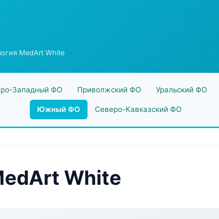
огия MedArt White
ро-Западный ФО
Приволжский ФО
Уральский ФО
Южный ФО
Северо-Кавказский ФО
edArt White