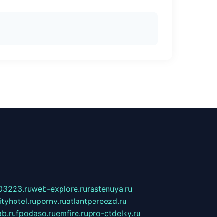
03223.ru
web-explore.ru
rastenuya.ru
tyhotel.ru
pornv.ru
atlantpereezd.ru
b.ru
fpodaso.ru
emfire.ru
pro-otdelky.ru