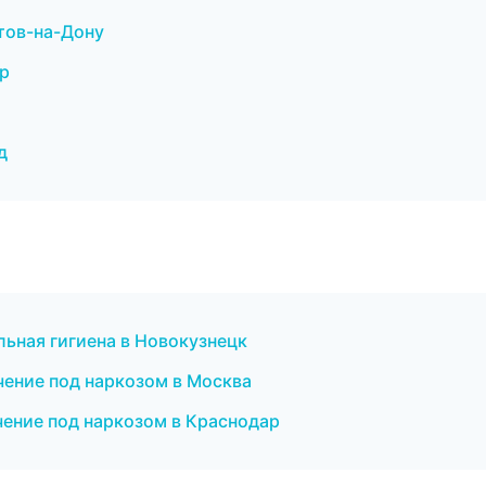
стов-на-Дону
ар
д
льная гигиена в Новокузнецк
чение под наркозом в Москва
чение под наркозом в Краснодар