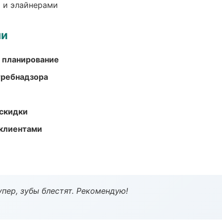
 и элайнерами
ми
 планирование
требнадзора
скидки
 клиентами
пер, зубы блестят. Рекомендую!