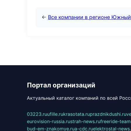
←
Все компании в регионе Южный
Портал организаций
Актуальный каталог компаний по всей Рос
03223.ru
ufille.ru
krasotata.ru
prazdnikdushi.ru
v
eurovision-russia.ru
strah-news.ru
freeride-team
bud-em-znakomye.ru
a-cdc.ru
elektrostal-news.