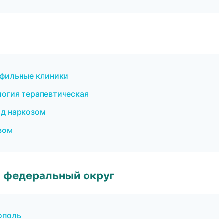
офильные клиники
огия терапевтическая
од наркозом
зом
 федеральный округ
ополь