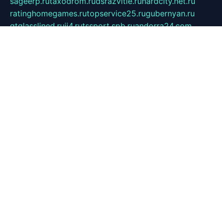
sageerp.ru
taxodrom.ru
dsrazvitie.ru
hardcity.net.ru
ratinghomegames.ru
topservice25.ru
gubernyan.ru
gtglasslined.ru
ii4.ru
tssport.spb.ru
andorra24.com
blackwallstreet.ru
oboimos.ru
optim-doors.com.ru
ikuch.ru
nycr.org.ru
npa21.ru
vremya-ch.spb.ru
desert000.ru
ivtorgi.ru
ifiori.ru
catalog-statei.ru
dcv.org.ru
spetsmaster174.ru
ipkameryhiseeu.ru
dum26.ru
ruspol.spb.ru
fr-opendp.ru
kam-solnyshko.ru
cheyenne-arapaho.ru
sevzapmetal.spb.ru
ted-lapidus.spb.ru
parasite-eliminator.ru
sigma-complete.ru
modernworld.ru
dama-moda.ru
eholot-group.ru
sk-nvkz.ru
DRONGOLD.RU
democratia2.ru
i-farmer.ru
mass-sport.org
jablonex.spb.ru
bookmess.ru
linkword.ru
refineua.com.ru
cs-spec.net.ru
altay-mebel.ru
DNK-THEATRE.RU
mechaniks.spb.ru
ipcamtechage.ru
skosta.ru
a-sun.ru
stroy-ldsp.ru
snowlands.org.ru
childrensshoes.ru
mrlizzy.ru
mebelsofiakrd.ru