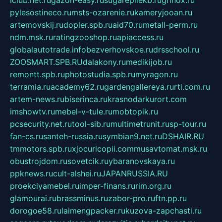
iclub.net.ru
gazon-easy.ru
sugarepilekb.ru
grinox.ru
pylesostineco.ru
msts-ozarenie.ru
kameryjooan.ru
artemovskij.ru
dopler.spb.ru
aid70.ru
metall-perm.ru
ndm.msk.ru
ratingzooshop.ru
apiaccess.ru
globalautotrade.info
bezverhovskoe.ru
drsschool.ru
ZOOSMART.SPB.RU
dalakony.ru
medikijob.ru
remontt.spb.ru
photostudia.spb.ru
myragon.ru
terramia.ru
academy62.ru
gardengallereya.ru
rti.com.ru
artem-news.ru
biserinca.ru
krasnodarkurort.com
imshowtv.ru
mebel-v-tule.ru
mobtopik.ru
pcsecurity.net.ru
tool-sib.ru
multimetrunit.ru
sp-tour.ru
fan-cs.ru
santeh-russia.ru
symbian9.net.ru
DSHAIR.RU
tmmotors.spb.ru
xjocuricopii.com
musavtomat.msk.ru
obustrojdom.ru
sovetcik.ru
ybaranovskaya.ru
ppknews.ru
cult-alshei.ru
JAPANRUSSIA.RU
proekciyamebel.ru
imper-finans.ru
rim.org.ru
glamourai.ru
brassminus.ru
zabor-pro.ru
ftn.pp.ru
dorogoe58.ru
laimengpacker.ru
kuzova-zapchasti.ru