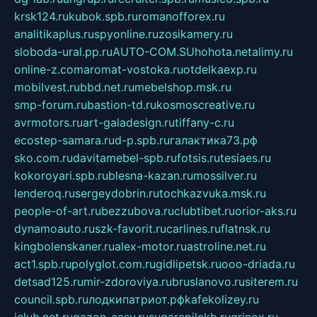
krsk124.ru
kubok.spb.ru
romanofforex.ru
analitikaplus.ru
spyonline.ru
zosikamery.ru
sloboda-ural.pp.ru
AUTO-COM.SU
hohota.net
alimy.ru
online-z.com
aromat-vostoka.ru
otdelkaexp.ru
mobilvest.ru
bbd.net.ru
mebelshop.msk.ru
smp-forum.ru
bastion-td.ru
kosmoscreative.ru
avrmotors.ru
art-galadesign.ru
tiffany-c.ru
ecostep-samara.ru
d-p.spb.ru
галактика73.рф
sko.com.ru
davitamebel-spb.ru
fotsis.ru
tesiaes.ru
kokoroyari.spb.ru
blesna-kazan.ru
mossilver.ru
lenderoq.ru
sergeydobrin.ru
tochkazvuka.msk.ru
people-of-art.ru
bezzubova.ru
clubtibet.ru
orior-aks.ru
dynamoauto.ru
szk-favorit.ru
carlines.ru
flatnsk.ru
kingbolenskaner.ru
alex-motor.ru
astroline.net.ru
act1.spb.ru
polyglot.com.ru
gidlipetsk.ru
ooo-driada.ru
detsad125.ru
mir-zdoroviya.ru
bruslanovo.ru
siterem.ru
council.spb.ru
лодкипатриот.рф
kafekolizey.ru