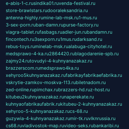
e-abis-1-c.ru
sindika01.ru
venda-festival.ru
store-brawlstars.ru
dooraleksandria.ru
antenna-highly.ru
mine-lab-msk.ru
1-mus.ru
3-sex-porn.ru
ban-damn.ru
purse-factory.ru
viagra-tablet.ru
fasbags.ru
adler-jun.ru
bandamn.ru
fincontech.ru
3sexporn.ru
1mus.ru
darksand.ru
rebus-toys.ru
minelab-msk.ru
alabuga-cityhotel.ru
medsprawo-4-ka.ru
2864420.ru
blagodarenie-spb.ru
zajmy24.ru
tovudyi-4-kuhnyanazakaz.ru
brazzerscom.ru
medsprawo4ka.ru
xehyroo5kuhnyanazakaz.ru
fabrikayfabrikaefabrika.ru
vskrytie-zamkov-moskva-113.ru
biletnadom.ru
zed-online.ru
pimchax.ru
brazzers-hd.ru
z-host.ru
kitubeu2kuhnyanazakaz.ru
naperekate.ru
kuhnyaofabrikaufabrik.ru
kitubeu-2-kuhnyanazakaz.ru
xehyroo-5-kuhnyanazakaz.ru
cs-68.ru
guzywia-4-kuhnyanazakaz.ru
mir-tk.ru
vlknrussia.ru
cs68.ru
vladivostok-map.ru
video-seks.ru
bankaribi.ru