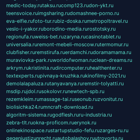
medic-today.ru
taksu.ru
comp123.ru
don-ykt.ru
teensvoice.ru
imgsharing.ru
domashnee-porno.ru
eva-elfie.ru
foto-tur.ru
biz-doska.ru
metropoltravel.ru
veslo-i-yakor.ru
borodino-media.ru
rostotsky.ru
regionufa.ru
weiss-bet.ru
zaryna.ru
casinotablet.ru
universalia.ru
remont-mebeli-moscow.ru
termomur.ru
clubfisher.ru
remstirufa.ru
erdamchi.ru
doramamama.ru
muraviovka-park.ru
worldofwoman.ru
clean-dreams.ru
arkrym.ru
kristinita.ru
dircomputer.ru
healthenter.ru
textexperts.ru
pivnaya-kruzhka.ru
kinofilmy-2021.ru
demolalapaluza.ru
tanyavanya.ru
remstir-tolyatti.ru
msdip.ru
jdol.ru
sokolovr.ru
newtech-spb.ru
rezemkleim.ru
massage-tai.ru
seonub.ru
zvonitut.ru
biolisichka24.ru
mncraft-download.ru
algoritm-sistema.ru
godflesh.ru
ru-industria.ru
zebra-tlt.ru
okna-proficom.ru
erynok.ru
onlinekinospace.ru
startupstudio-fefu.ru
zarges-ru.ru
gegenjustizunrecht.ru
autobalashov.ru
utrovortu.ru