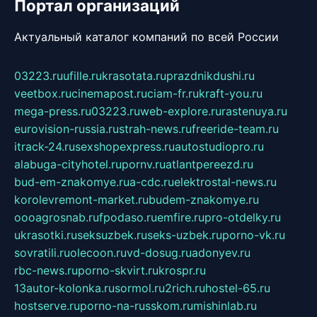
Портал организаций
Актуальный каталог компаний по всей России
03223.ru
ufille.ru
krasotata.ru
prazdnikdushi.ru
veetbox.ru
cinemapost.ru
ciam-fr.ru
kraft-you.ru
mega-press.ru
03223.ru
web-explore.ru
rastenuya.ru
eurovision-russia.ru
strah-news.ru
freeride-team.ru
itrack-24.ru
sexshopexpress.ru
autostudiopro.ru
alabuga-cityhotel.ru
pornv.ru
atlantpereezd.ru
bud-em-znakomye.ru
a-cdc.ru
elektrostal-news.ru
korolevremont-market.ru
budem-znakomye.ru
oooagrosnab.ru
fpodaso.ru
emfire.ru
pro-otdelky.ru
ukrasotki.ru
seksuzbek.ru
seks-uzbek.ru
porno-vk.ru
sovratili.ru
olecoon.ru
vd-dosug.ru
adonyev.ru
rbc-news.ru
porno-skvirt.ru
krospr.ru
13autor-kolonka.ru
sormol.ru
2rich.ru
hostel-65.ru
hostserve.ru
porno-na-russkom.ru
mishinlab.ru