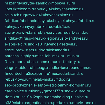
raszar.ru
vskrytie-zamkov-moskva113.ru
lipetsktelecom.ru
tovudyi4kuhnyanazakaz.ru
seksuzb.ru
guzywia4kuhnyanazakaz.ru
fabrikaofabrikaokuhny.ru
kuhnyaekuhnyaafabrika.ru
kuhnyaykuhnyayfabrika.ru
e-abis1c.ru
store-brawl-stars.ru
kts-services.ru
dark-sand.ru
sindika-01.ru
sp-life.ru
x-legion.ru
sib-archives.ru
e-abis-1-c.ru
sindika01.ru
venda-festival.ru
store-brawlstars.ru
dooraleksandria.ru
antenna-highly.ru
mine-lab-msk.ru
1-mus.ru
3-sex-porn.ru
ban-damn.ru
purse-factory.ru
viagra-tablet.ru
fasbags.ru
adler-jun.ru
bandamn.ru
fincontech.ru
3sexporn.ru
1mus.ru
darksand.ru
rebus-toys.ru
minelab-msk.ru
rtdco.ru
seo-prodvizhenie-sajtov-stroitelnyh-kompanij.ru
card-voice.ru
rulonnyygazon177.ru
snow-guard.ru
domizbrusa-9x12spb.ru
demaholding.ru
aalse.ru
a380club.ru
argentinamia.ru
perkoka.ru
movie-one.ru