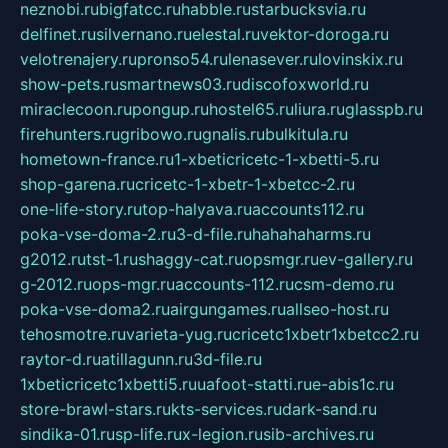
neznobi.ru
bigfatcc.ru
habble.ru
starbucksvia.ru
delfinet.ru
silvernano.ru
elestal.ru
vektor-doroga.ru
velotrenajery.ru
pronso54.ru
lenasever.ru
lovinskix.ru
show-pets.ru
smartnews03.ru
discofoxworld.ru
miraclecoon.ru
pongup.ru
hostel65.ru
liura.ru
glasspb.ru
firehunters.ru
gribowo.ru
gnalis.ru
bulkitula.ru
hometown-france.ru
1-xbeticricetc-1-xbetti-5.ru
shop-garena.ru
cricetc-1-xbetr-1-xbetcc-2.ru
one-life-story.ru
top-halyava.ru
accounts112.ru
poka-vse-doma-2.ru
3-d-file.ru
hahahaharms.ru
g2012.ru
tst-1.ru
shaggy-cat.ru
opsmgr.ru
ev-gallery.ru
g-2012.ru
ops-mgr.ru
accounts-112.ru
csm-demo.ru
poka-vse-doma2.ru
airgungames.ru
allseo-host.ru
tehosmotre.ru
varieta-yug.ru
cricetc1xbetr1xbetcc2.ru
raytor-d.ru
atillagunn.ru
3d-file.ru
1xbeticricetc1xbetti5.ru
uafoot-statti.ru
e-abis1c.ru
store-brawl-stars.ru
kts-services.ru
dark-sand.ru
sindika-01.ru
sp-life.ru
x-legion.ru
sib-archives.ru