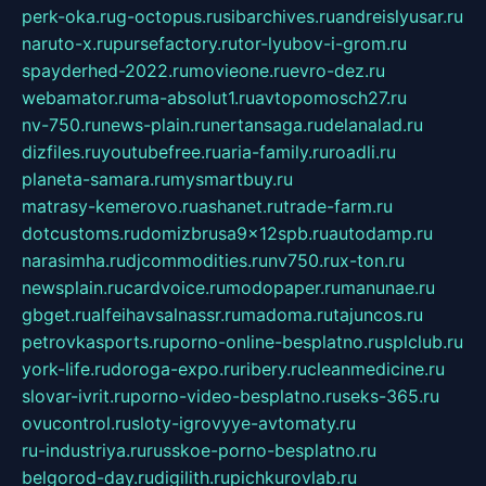
perk-oka.ru
g-octopus.ru
sibarchives.ru
andreislyusar.ru
naruto-x.ru
pursefactory.ru
tor-lyubov-i-grom.ru
spayderhed-2022.ru
movieone.ru
evro-dez.ru
webamator.ru
ma-absolut1.ru
avtopomosch27.ru
nv-750.ru
news-plain.ru
nertansaga.ru
delanalad.ru
dizfiles.ru
youtubefree.ru
aria-family.ru
roadli.ru
planeta-samara.ru
mysmartbuy.ru
matrasy-kemerovo.ru
ashanet.ru
trade-farm.ru
dotcustoms.ru
domizbrusa9x12spb.ru
autodamp.ru
narasimha.ru
djcommodities.ru
nv750.ru
x-ton.ru
newsplain.ru
cardvoice.ru
modopaper.ru
manunae.ru
gbget.ru
alfeihavsalnassr.ru
madoma.ru
tajuncos.ru
petrovkasports.ru
porno-online-besplatno.ru
splclub.ru
york-life.ru
doroga-expo.ru
ribery.ru
cleanmedicine.ru
slovar-ivrit.ru
porno-video-besplatno.ru
seks-365.ru
ovucontrol.ru
sloty-igrovyye-avtomaty.ru
ru-industriya.ru
russkoe-porno-besplatno.ru
belgorod-day.ru
digilith.ru
pichkurovlab.ru