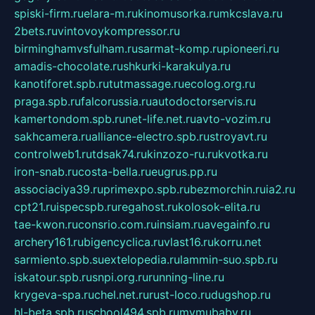
spiski-firm.ru
elara-m.ru
kinomusorka.ru
mkcslava.ru
2bets.ru
vintovoykompressor.ru
birminghamvsfulham.ru
sarmat-komp.ru
pioneeri.ru
amadis-chocolate.ru
shkurki-karakulya.ru
kanotiforet.spb.ru
tutmassage.ru
ecolog.org.ru
praga.spb.ru
falcorussia.ru
autodoctorservis.ru
kamertondom.spb.ru
net-life.net.ru
avto-vozim.ru
sakhcamera.ru
alliance-electro.spb.ru
stroyavt.ru
controlweb1.ru
tdsak74.ru
kinzozo-ru.ru
kvotka.ru
iron-snab.ru
costa-bella.ru
eugrus.pp.ru
associaciya39.ru
primexpo.spb.ru
bezmorchin.ru
ia2.ru
cpt21.ru
ispecspb.ru
regahost.ru
kolosok-elita.ru
tae-kwon.ru
consrio.com.ru
insiam.ru
avegainfo.ru
archery161.ru
bigencyclica.ru
vlast16.ru
korru.net
sarmiento.spb.su
extelopedia.ru
lammin-suo.spb.ru
iskatour.spb.ru
snpi.org.ru
running-line.ru
krygeva-spa.ru
chel.net.ru
rust-loco.ru
dugshop.ru
hl-beta.spb.ru
school494.spb.ru
mymubaby.ru