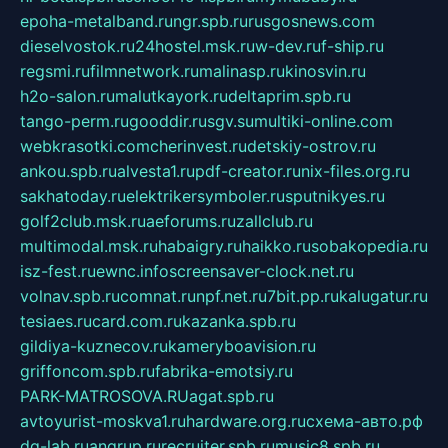
epoha-metalband.ru
ngr.spb.ru
rusgosnews.com
dieselvostok.ru
24hostel.msk.ru
w-dev.ru
f-ship.ru
regsmi.ru
filmnetwork.ru
malinasp.ru
kinosvin.ru
h2o-salon.ru
malutkayork.ru
deltaprim.spb.ru
tango-perm.ru
gooddir.ru
sgv.su
multiki-online.com
webkrasotki.com
cherinvest.ru
detskiy-ostrov.ru
ankou.spb.ru
alvesta1.ru
pdf-creator.ru
nix-files.org.ru
sakhatoday.ru
elektrikersymboler.ru
sputnikyes.ru
golf2club.msk.ru
aeforums.ru
zallclub.ru
multimodal.msk.ru
habaigry.ru
haikko.ru
sobakopedia.ru
isz-fest.ru
ewnc.info
screensaver-clock.net.ru
volnav.spb.ru
comnat.ru
npf.net.ru
7bit.pp.ru
kalugatur.ru
tesiaes.ru
card.com.ru
kazanka.spb.ru
gildiya-kuznecov.ru
kameryboavision.ru
griffoncom.spb.ru
fabrika-emotsiy.ru
PARK-MATROSOVA.RU
agat.spb.ru
avtoyurist-moskva1.ru
hardware.org.ru
схема-авто.рф
dg-lab.ru
angrup.ru
recruiter.spb.ru
music8.spb.ru