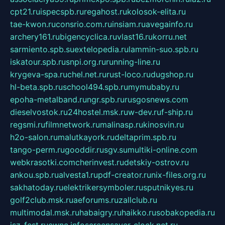
cpt21.ru
ispecspb.ru
regahost.ru
kolosok-elita.ru
tae-kwon.ru
consrio.com.ru
insiam.ru
avegainfo.ru
archery161.ru
bigencyclica.ru
vlast16.ru
korru.net
sarmiento.spb.su
extelopedia.ru
lammin-suo.spb.ru
iskatour.spb.ru
snpi.org.ru
running-line.ru
krygeva-spa.ru
chel.net.ru
rust-loco.ru
dugshop.ru
hl-beta.spb.ru
school494.spb.ru
mymubaby.ru
epoha-metalband.ru
ngr.spb.ru
rusgosnews.com
dieselvostok.ru
24hostel.msk.ru
w-dev.ru
f-ship.ru
regsmi.ru
filmnetwork.ru
malinasp.ru
kinosvin.ru
h2o-salon.ru
malutkayork.ru
deltaprim.spb.ru
tango-perm.ru
gooddir.ru
sgv.su
multiki-online.com
webkrasotki.com
cherinvest.ru
detskiy-ostrov.ru
ankou.spb.ru
alvesta1.ru
pdf-creator.ru
nix-files.org.ru
sakhatoday.ru
elektrikersymboler.ru
sputnikyes.ru
golf2club.msk.ru
aeforums.ru
zallclub.ru
multimodal.msk.ru
habaigry.ru
haikko.ru
sobakopedia.ru