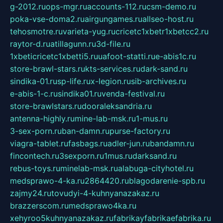
g-2012.ru
ops-mgr.ru
accounts-112.ru
csm-demo.ru
poka-vse-doma2.ru
airgungames.ru
allseo-host.ru
tehosmotre.ru
varieta-yug.ru
cricetc1xbetr1xbetcc2.ru
raytor-d.ru
atillagunn.ru
3d-file.ru
1xbeticricetc1xbetti5.ru
uafoot-statti.ru
e-abis1c.ru
store-brawl-stars.ru
kts-services.ru
dark-sand.ru
sindika-01.ru
sp-life.ru
x-legion.ru
sib-archives.ru
e-abis-1-c.ru
sindika01.ru
venda-festival.ru
store-brawlstars.ru
dooraleksandria.ru
antenna-highly.ru
mine-lab-msk.ru
1-mus.ru
3-sex-porn.ru
ban-damn.ru
purse-factory.ru
viagra-tablet.ru
fasbags.ru
adler-jun.ru
bandamn.ru
fincontech.ru
3sexporn.ru
1mus.ru
darksand.ru
rebus-toys.ru
minelab-msk.ru
alabuga-cityhotel.ru
medsprawo-4-ka.ru
2864420.ru
blagodarenie-spb.ru
zajmy24.ru
tovudyi-4-kuhnyanazakaz.ru
brazzerscom.ru
medsprawo4ka.ru
xehyroo5kuhnyanazakaz.ru
fabrikayfabrikaefabrika.ru