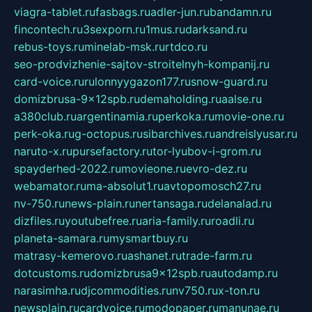
viagra-tablet.ru
fasbags.ru
adler-jun.ru
bandamn.ru
fincontech.ru
3sexporn.ru
1mus.ru
darksand.ru
rebus-toys.ru
minelab-msk.ru
rtdco.ru
seo-prodvizhenie-sajtov-stroitelnyh-kompanij.ru
card-voice.ru
rulonnyygazon177.ru
snow-guard.ru
domizbrusa-9x12spb.ru
demaholding.ru
aalse.ru
a380club.ru
argentinamia.ru
perkoka.ru
movie-one.ru
perk-oka.ru
g-octopus.ru
sibarchives.ru
andreislyusar.ru
naruto-x.ru
pursefactory.ru
tor-lyubov-i-grom.ru
spayderhed-2022.ru
movieone.ru
evro-dez.ru
webamator.ru
ma-absolut1.ru
avtopomosch27.ru
nv-750.ru
news-plain.ru
nertansaga.ru
delanalad.ru
dizfiles.ru
youtubefree.ru
aria-family.ru
roadli.ru
planeta-samara.ru
mysmartbuy.ru
matrasy-kemerovo.ru
ashanet.ru
trade-farm.ru
dotcustoms.ru
domizbrusa9x12spb.ru
autodamp.ru
narasimha.ru
djcommodities.ru
nv750.ru
x-ton.ru
newsplain.ru
cardvoice.ru
modopaper.ru
manunae.ru