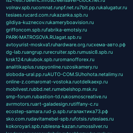
isz-fest.ru
ewnc.info
screensaver-clock.net.ru
volnav.spb.ru
comnat.ru
npf.net.ru
7bit.pp.ru
kalugatur.ru
tesiaes.ru
card.com.ru
kazanka.spb.ru
gildiya-kuznecov.ru
kameryboavision.ru
griffoncom.spb.ru
fabrika-emotsiy.ru
PARK-MATROSOVA.RU
agat.spb.ru
avtoyurist-moskva1.ru
hardware.org.ru
схема-авто.рф
dg-lab.ru
angrup.ru
recruiter.spb.ru
music8.spb.ru
krsk124.ru
kubok.spb.ru
romanofforex.ru
analitikaplus.ru
spyonline.ru
zosikamery.ru
sloboda-ural.pp.ru
AUTO-COM.SU
hohota.net
alimy.ru
online-z.com
aromat-vostoka.ru
otdelkaexp.ru
mobilvest.ru
bbd.net.ru
mebelshop.msk.ru
smp-forum.ru
bastion-td.ru
kosmoscreative.ru
avrmotors.ru
art-galadesign.ru
tiffany-c.ru
ecostep-samara.ru
d-p.spb.ru
галактика73.рф
sko.com.ru
davitamebel-spb.ru
fotsis.ru
tesiaes.ru
kokoroyari.spb.ru
blesna-kazan.ru
mossilver.ru