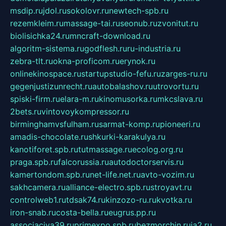
msdip.ru
jdol.ru
sokolovr.ru
newtech-spb.ru
rezemkleim.ru
massage-tai.ru
seonub.ru
zvonitut.ru
biolisichka24.ru
mncraft-download.ru
algoritm-sistema.ru
godflesh.ru
ru-industria.ru
zebra-tlt.ru
okna-proficom.ru
erynok.ru
onlinekinospace.ru
startupstudio-fefu.ru
zarges-ru.ru
gegenjustizunrecht.ru
autobalashov.ru
utrovortu.ru
spiski-firm.ru
elara-m.ru
kinomusorka.ru
mkcslava.ru
2bets.ru
vintovoykompressor.ru
birminghamvsfulham.ru
sarmat-komp.ru
pioneeri.ru
amadis-chocolate.ru
shkurki-karakulya.ru
kanotiforet.spb.ru
tutmassage.ru
ecolog.org.ru
praga.spb.ru
falcorussia.ru
autodoctorservis.ru
kamertondom.spb.ru
net-life.net.ru
avto-vozim.ru
sakhcamera.ru
alliance-electro.spb.ru
stroyavt.ru
controlweb1.ru
tdsak74.ru
kinzozo-ru.ru
kvotka.ru
iron-snab.ru
costa-bella.ru
eugrus.pp.ru
associaciya39.ru
primexpo.spb.ru
bezmorchin.ru
ia2.ru