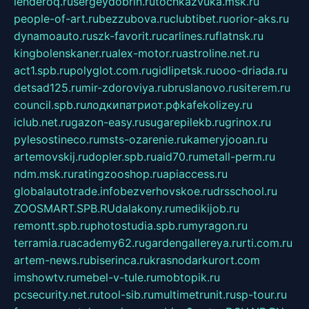
lenderoq.ru
sergeydobrin.ru
tochkazvuka.msk.ru
people-of-art.ru
bezzubova.ru
clubtibet.ru
orior-aks.ru
dynamoauto.ru
szk-favorit.ru
carlines.ru
flatnsk.ru
kingbolenskaner.ru
alex-motor.ru
astroline.net.ru
act1.spb.ru
polyglot.com.ru
gidlipetsk.ru
ooo-driada.ru
detsad125.ru
mir-zdoroviya.ru
bruslanovo.ru
siterem.ru
council.spb.ru
лодкипатриот.рф
kafekolizey.ru
iclub.net.ru
gazon-easy.ru
sugarepilekb.ru
grinox.ru
pylesostineco.ru
msts-ozarenie.ru
kameryjooan.ru
artemovskij.ru
dopler.spb.ru
aid70.ru
metall-perm.ru
ndm.msk.ru
ratingzooshop.ru
apiaccess.ru
globalautotrade.info
bezverhovskoe.ru
drsschool.ru
ZOOSMART.SPB.RU
dalakony.ru
medikijob.ru
remontt.spb.ru
photostudia.spb.ru
myragon.ru
terramia.ru
academy62.ru
gardengallereya.ru
rti.com.ru
artem-news.ru
biserinca.ru
krasnodarkurort.com
imshowtv.ru
mebel-v-tule.ru
mobtopik.ru
pcsecurity.net.ru
tool-sib.ru
multimetrunit.ru
sp-tour.ru