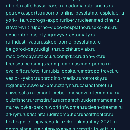
gbget.ru
alfeihavsalnassr.ru
madoma.ru
tajuncos.ru
petrovkasports.ru
porno-online-besplatno.ru
splclub.ru
york-life.ru
doroga-expo.ru
ribery.ru
cleanmedicine.ru
slovar-ivrit.ru
porno-video-besplatno.ru
seks-365.ru
ovucontrol.ru
sloty-igrovyye-avtomaty.ru
ru-industriya.ru
russkoe-porno-besplatno.ru
belgorod-day.ru
digilith.ru
pichkurovlab.ru
medic-today.ru
taksu.ru
comp123.ru
don-ykt.ru
teensvoice.ru
imgsharing.ru
domashnee-porno.ru
eva-elfie.ru
foto-tur.ru
biz-doska.ru
metropoltravel.ru
veslo-i-yakor.ru
borodino-media.ru
rostotsky.ru
regionufa.ru
weiss-bet.ru
zaryna.ru
casinotablet.ru
universalia.ru
remont-mebeli-moscow.ru
termomur.ru
clubfisher.ru
remstirufa.ru
erdamchi.ru
doramamama.ru
muraviovka-park.ru
worldofwoman.ru
clean-dreams.ru
arkrym.ru
kristinita.ru
dircomputer.ru
healthenter.ru
textexperts.ru
pivnaya-kruzhka.ru
kinofilmy-2021.ru
demolalapaluza.ru
tanyavanya.ru
remstir-tolyatti.ru