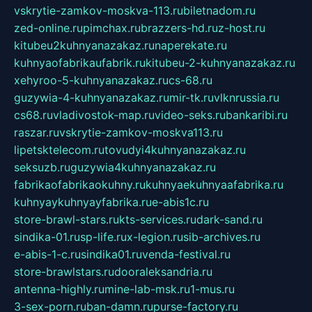
vskrytie-zamkov-moskva-113.ru
biletnadom.ru
zed-online.ru
pimchax.ru
brazzers-hd.ru
z-host.ru
kitubeu2kuhnyanazakaz.ru
naperekate.ru
kuhnyaofabrikaufabrik.ru
kitubeu-2-kuhnyanazakaz.ru
xehyroo-5-kuhnyanazakaz.ru
cs-68.ru
guzywia-4-kuhnyanazakaz.ru
mir-tk.ru
vlknrussia.ru
cs68.ru
vladivostok-map.ru
video-seks.ru
bankaribi.ru
raszar.ru
vskrytie-zamkov-moskva113.ru
lipetsktelecom.ru
tovudyi4kuhnyanazakaz.ru
seksuzb.ru
guzywia4kuhnyanazakaz.ru
fabrikaofabrikaokuhny.ru
kuhnyaekuhnyaafabrika.ru
kuhnyaykuhnyayfabrika.ru
e-abis1c.ru
store-brawl-stars.ru
kts-services.ru
dark-sand.ru
sindika-01.ru
sp-life.ru
x-legion.ru
sib-archives.ru
e-abis-1-c.ru
sindika01.ru
venda-festival.ru
store-brawlstars.ru
dooraleksandria.ru
antenna-highly.ru
mine-lab-msk.ru
1-mus.ru
3-sex-porn.ru
ban-damn.ru
purse-factory.ru