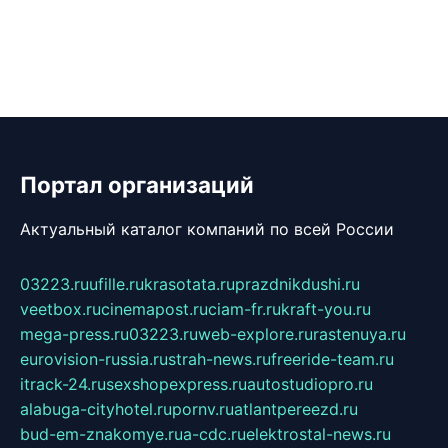
Портал организаций
Актуальный каталог компаний по всей России
03223.ru
ufille.ru
krasotata.ru
prazdnikdushi.ru
veetbox.ru
cinemapost.ru
ciam-fr.ru
kraft-you.ru
mega-press.ru
03223.ru
web-explore.ru
rastenuya.ru
eurovision-russia.ru
strah-news.ru
freeride-team.ru
itrack-24.ru
sexshopexpress.ru
autostudiopro.ru
alabuga-cityhotel.ru
pornv.ru
atlantpereezd.ru
bud-em-znakomye.ru
a-cdc.ru
elektrostal-news.ru