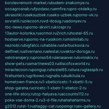
korolevremont-market.ru
budem-znakomye.ru
oooagrosnab.ru
fpodaso.ru
emfire.ru
pro-otdelky.ru
ukrasotki.ru
seksuzbek.ru
seks-uzbek.ru
porno-vk.ru
sovratili.ru
olecoon.ru
vd-dosug.ru
adonyev.ru
rbc-news.ru
porno-skvirt.ru
krospr.ru
13autor-kolonka.ru
sormol.ru
2rich.ru
hostel-65.ru
hostserve.ru
porno-na-russkom.ru
mishinlab.ru
neznobi.ru
bigfatcc.ru
habble.ru
starbucksvia.ru
delfinet.ru
silvernano.ru
elestal.ru
vektor-doroga.ru
velotrenajery.ru
pronso54.ru
lenasever.ru
lovinskix.ru
show-pets.ru
smartnews03.ru
discofoxworld.ru
miraclecoon.ru
pongup.ru
hostel65.ru
liura.ru
glasspb.ru
firehunters.ru
gribowo.ru
gnalis.ru
bulkitula.ru
hometown-france.ru
1-xbeticricetc-1-xbetti-5.ru
shop-garena.ru
cricetc-1-xbetr-1-xbetcc-2.ru
one-life-story.ru
top-halyava.ru
accounts112.ru
poka-vse-doma-2.ru
3-d-file.ru
hahahaharms.ru
g2012.ru
tst-1.ru
shaggy-cat.ru
opsmgr.ru
ev-gallery.ru