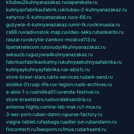
kitubeu2kuhnyanazakaz.ru
naperekate.ru
kuhnyaofabrikaufabrik.ru
kitubeu-2-kuhnyanazakaz.ru
xehyroo-5-kuhnyanazakaz.ru
cs-68.ru
guzywia-4-kuhnyanazakaz.ru
mir-tk.ru
vlknrussia.ru
cs68.ru
vladivostok-map.ru
video-seks.ru
bankaribi.ru
raszar.ru
vskrytie-zamkov-moskva113.ru
lipetsktelecom.ru
tovudyi4kuhnyanazakaz.ru
seksuzb.ru
guzywia4kuhnyanazakaz.ru
fabrikaofabrikaokuhny.ru
kuhnyaekuhnyaafabrika.ru
kuhnyaykuhnyayfabrika.ru
e-abis1c.ru
store-brawl-stars.ru
kts-services.ru
dark-sand.ru
sindika-01.ru
sp-life.ru
x-legion.ru
sib-archives.ru
e-abis-1-c.ru
sindika01.ru
venda-festival.ru
store-brawlstars.ru
dooraleksandria.ru
antenna-highly.ru
mine-lab-msk.ru
1-mus.ru
3-sex-porn.ru
ban-damn.ru
purse-factory.ru
viagra-tablet.ru
fasbags.ru
adler-jun.ru
bandamn.ru
fincontech.ru
3sexporn.ru
1mus.ru
darksand.ru