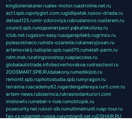
kingbolenskaner.ru
alex-motor.ru
astroline.net.ru
act1.spb.ru
polyglot.com.ru
gidlipetsk.ru
ooo-driada.ru
detsad125.ru
mir-zdoroviya.ru
bruslanovo.ru
siterem.ru
council.spb.ru
лодкипатриот.рф
kafekolizey.ru
iclub.net.ru
gazon-easy.ru
sugarepilekb.ru
grinox.ru
pylesostineco.ru
msts-ozarenie.ru
kameryjooan.ru
artemovskij.ru
dopler.spb.ru
aid70.ru
metall-perm.ru
ndm.msk.ru
ratingzooshop.ru
apiaccess.ru
globalautotrade.info
bezverhovskoe.ru
drsschool.ru
ZOOSMART.SPB.RU
dalakony.ru
medikijob.ru
remontt.spb.ru
photostudia.spb.ru
myragon.ru
terramia.ru
academy62.ru
gardengallereya.ru
rti.com.ru
artem-news.ru
biserinca.ru
krasnodarkurort.com
imshowtv.ru
mebel-v-tule.ru
mobtopik.ru
pcsecurity.net.ru
tool-sib.ru
multimetrunit.ru
sp-tour.ru
fan-cs.ru
santeh-russia.ru
symbian9.net.ru
DSHAIR.RU
tmmotors.spb.ru
xjocuricopii.com
musavtomat.msk.ru
obustrojdom.ru
sovetcik.ru
ybaranovskaya.ru