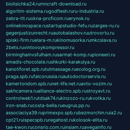
biolisichka24.ru
mncraft-download.ru
algoritm-sistema.ru
godflesh.ru
ru-industria.ru
zebra-tlt.ru
okna-proficom.ru
erynok.ru
onlinekinospace.ru
startupstudio-fefu.ru
zarges-ru.ru
gegenjustizunrecht.ru
autobalashov.ru
utrovortu.ru
spiski-firm.ru
elara-m.ru
kinomusorka.ru
mkcslava.ru
2bets.ru
vintovoykompressor.ru
birminghamvsfulham.ru
sarmat-komp.ru
pioneeri.ru
amadis-chocolate.ru
shkurki-karakulya.ru
kanotiforet.spb.ru
tutmassage.ru
ecolog.org.ru
praga.spb.ru
falcorussia.ru
autodoctorservis.ru
kamertondom.spb.ru
net-life.net.ru
avto-vozim.ru
sakhcamera.ru
alliance-electro.spb.ru
stroyavt.ru
controlweb1.ru
tdsak74.ru
kinzozo-ru.ru
kvotka.ru
iron-snab.ru
costa-bella.ru
eugrus.pp.ru
associaciya39.ru
primexpo.spb.ru
bezmorchin.ru
ia2.ru
cpt21.ru
ispecspb.ru
regahost.ru
kolosok-elita.ru
tae-kwon.ru
consrio.com.ru
insiam.ru
avegainfo.ru