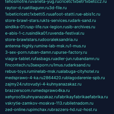
tehosmotre.ru
varieta-yug.ru
cricetc1xbetr1xbetcc2.ru
raytor-d.ru
atillagunn.ru
3d-file.ru
1xbeticricetc1xbetti5.ru
uafoot-statti.ru
e-abis1c.ru
store-brawl-stars.ru
kts-services.ru
dark-sand.ru
sindika-01.ru
sp-life.ru
x-legion.ru
sib-archives.ru
e-abis-1-c.ru
sindika01.ru
venda-festival.ru
store-brawlstars.ru
dooraleksandria.ru
antenna-highly.ru
mine-lab-msk.ru
1-mus.ru
3-sex-porn.ru
ban-damn.ru
purse-factory.ru
viagra-tablet.ru
fasbags.ru
adler-jun.ru
bandamn.ru
fincontech.ru
3sexporn.ru
1mus.ru
darksand.ru
rebus-toys.ru
minelab-msk.ru
alabuga-cityhotel.ru
medsprawo-4-ka.ru
2864420.ru
blagodarenie-spb.ru
zajmy24.ru
tovudyi-4-kuhnyanazakaz.ru
brazzerscom.ru
medsprawo4ka.ru
xehyroo5kuhnyanazakaz.ru
fabrikayfabrikaefabrika.ru
vskrytie-zamkov-moskva-113.ru
biletnadom.ru
zed-online.ru
pimchax.ru
brazzers-hd.ru
z-host.ru