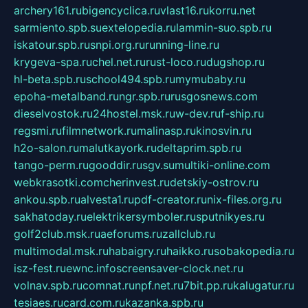
archery161.ru
bigencyclica.ru
vlast16.ru
korru.net
sarmiento.spb.su
extelopedia.ru
lammin-suo.spb.ru
iskatour.spb.ru
snpi.org.ru
running-line.ru
krygeva-spa.ru
chel.net.ru
rust-loco.ru
dugshop.ru
hl-beta.spb.ru
school494.spb.ru
mymubaby.ru
epoha-metalband.ru
ngr.spb.ru
rusgosnews.com
dieselvostok.ru
24hostel.msk.ru
w-dev.ru
f-ship.ru
regsmi.ru
filmnetwork.ru
malinasp.ru
kinosvin.ru
h2o-salon.ru
malutkayork.ru
deltaprim.spb.ru
tango-perm.ru
gooddir.ru
sgv.su
multiki-online.com
webkrasotki.com
cherinvest.ru
detskiy-ostrov.ru
ankou.spb.ru
alvesta1.ru
pdf-creator.ru
nix-files.org.ru
sakhatoday.ru
elektrikersymboler.ru
sputnikyes.ru
golf2club.msk.ru
aeforums.ru
zallclub.ru
multimodal.msk.ru
habaigry.ru
haikko.ru
sobakopedia.ru
isz-fest.ru
ewnc.info
screensaver-clock.net.ru
volnav.spb.ru
comnat.ru
npf.net.ru
7bit.pp.ru
kalugatur.ru
tesiaes.ru
card.com.ru
kazanka.spb.ru