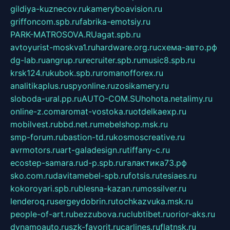
gildiya-kuznecov.ru
kameryboavision.ru
griffoncom.spb.ru
fabrika-emotsiy.ru
PARK-MATROSOVA.RU
agat.spb.ru
avtoyurist-moskva1.ru
hardware.org.ru
схема-авто.рф
dg-lab.ru
angrup.ru
recruiter.spb.ru
music8.spb.ru
krsk124.ru
kubok.spb.ru
romanofforex.ru
analitikaplus.ru
spyonline.ru
zosikamery.ru
sloboda-ural.pp.ru
AUTO-COM.SU
hohota.net
alimy.ru
online-z.com
aromat-vostoka.ru
otdelkaexp.ru
mobilvest.ru
bbd.net.ru
mebelshop.msk.ru
smp-forum.ru
bastion-td.ru
kosmoscreative.ru
avrmotors.ru
art-galadesign.ru
tiffany-c.ru
ecostep-samara.ru
d-p.spb.ru
галактика73.рф
sko.com.ru
davitamebel-spb.ru
fotsis.ru
tesiaes.ru
kokoroyari.spb.ru
blesna-kazan.ru
mossilver.ru
lenderoq.ru
sergeydobrin.ru
tochkazvuka.msk.ru
people-of-art.ru
bezzubova.ru
clubtibet.ru
orior-aks.ru
dynamoauto.ru
szk-favorit.ru
carlines.ru
flatnsk.ru