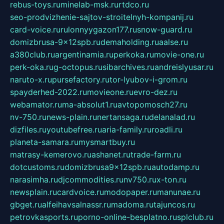
rebus-toys.ru
minelab-msk.ru
rtdco.ru
seo-prodvizhenie-sajtov-stroitelnyh-kompanij.ru
card-voice.ru
rulonnyygazon177.ru
snow-guard.ru
domizbrusa-9x12spb.ru
demaholding.ru
aalse.ru
a380club.ru
argentinamia.ru
perkoka.ru
movie-one.ru
perk-oka.ru
g-octopus.ru
sibarchives.ru
andreislyusar.ru
naruto-x.ru
pursefactory.ru
tor-lyubov-i-grom.ru
spayderhed-2022.ru
movieone.ru
evro-dez.ru
webamator.ru
ma-absolut1.ru
avtopomosch27.ru
nv-750.ru
news-plain.ru
nertansaga.ru
delanalad.ru
dizfiles.ru
youtubefree.ru
aria-family.ru
roadli.ru
planeta-samara.ru
mysmartbuy.ru
matrasy-kemerovo.ru
ashanet.ru
trade-farm.ru
dotcustoms.ru
domizbrusa9x12spb.ru
autodamp.ru
narasimha.ru
djcommodities.ru
nv750.ru
x-ton.ru
newsplain.ru
cardvoice.ru
modopaper.ru
manunae.ru
gbget.ru
alfeihavsalnassr.ru
madoma.ru
tajuncos.ru
petrovkasports.ru
porno-online-besplatno.ru
splclub.ru