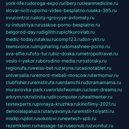
york-life.ru
doroga-expo.ru
ribery.ru
cleanmedicine.ru
slovar-ivrit.ru
porno-video-besplatno.ru
seks-365.ru
ovucontrol.ru
sloty-igrovyye-avtomaty.ru
ru-industriya.ru
russkoe-porno-besplatno.ru
belgorod-day.ru
digilith.ru
pichkurovlab.ru
medic-today.ru
taksu.ru
comp123.ru
don-ykt.ru
teensvoice.ru
imgsharing.ru
domashnee-porno.ru
eva-elfie.ru
foto-tur.ru
biz-doska.ru
metropoltravel.ru
veslo-i-yakor.ru
borodino-media.ru
rostotsky.ru
regionufa.ru
weiss-bet.ru
zaryna.ru
casinotablet.ru
universalia.ru
remont-mebeli-moscow.ru
termomur.ru
clubfisher.ru
remstirufa.ru
erdamchi.ru
doramamama.ru
muraviovka-park.ru
worldofwoman.ru
clean-dreams.ru
arkrym.ru
kristinita.ru
dircomputer.ru
healthenter.ru
textexperts.ru
pivnaya-kruzhka.ru
kinofilmy-2021.ru
demolalapaluza.ru
tanyavanya.ru
remstir-tolyatti.ru
msdip.ru
jdol.ru
sokolovr.ru
newtech-spb.ru
rezemkleim.ru
massage-tai.ru
seonub.ru
zvonitut.ru