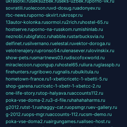
ukrasotki.ru
seksuzbek.ru
seks-uzbek.ru
porno-vk.ru
sovratili.ru
olecoon.ru
vd-dosug.ru
adonyev.ru
rbc-news.ru
porno-skvirt.ru
krospr.ru
13autor-kolonka.ru
sormol.ru
2rich.ru
hostel-65.ru
hostserve.ru
porno-na-russkom.ru
mishinlab.ru
neznobi.ru
bigfatcc.ru
habble.ru
starbucksvia.ru
delfinet.ru
silvernano.ru
elestal.ru
vektor-doroga.ru
velotrenajery.ru
pronso54.ru
lenasever.ru
lovinskix.ru
show-pets.ru
smartnews03.ru
discofoxworld.ru
miraclecoon.ru
pongup.ru
hostel65.ru
liura.ru
glasspb.ru
firehunters.ru
gribowo.ru
gnalis.ru
bulkitula.ru
hometown-france.ru
1-xbeticricetc-1-xbetti-5.ru
shop-garena.ru
cricetc-1-xbetr-1-xbetcc-2.ru
one-life-story.ru
top-halyava.ru
accounts112.ru
poka-vse-doma-2.ru
3-d-file.ru
hahahaharms.ru
g2012.ru
tst-1.ru
shaggy-cat.ru
opsmgr.ru
ev-gallery.ru
g-2012.ru
ops-mgr.ru
accounts-112.ru
csm-demo.ru
poka-vse-doma2.ru
airgungames.ru
allseo-host.ru