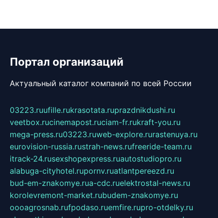
Портал организаций
Актуальный каталог компаний по всей России
03223.ru
ufille.ru
krasotata.ru
prazdnikdushi.ru
veetbox.ru
cinemapost.ru
ciam-fr.ru
kraft-you.ru
mega-press.ru
03223.ru
web-explore.ru
rastenuya.ru
eurovision-russia.ru
strah-news.ru
freeride-team.ru
itrack-24.ru
sexshopexpress.ru
autostudiopro.ru
alabuga-cityhotel.ru
pornv.ru
atlantpereezd.ru
bud-em-znakomye.ru
a-cdc.ru
elektrostal-news.ru
korolevremont-market.ru
budem-znakomye.ru
oooagrosnab.ru
fpodaso.ru
emfire.ru
pro-otdelky.ru