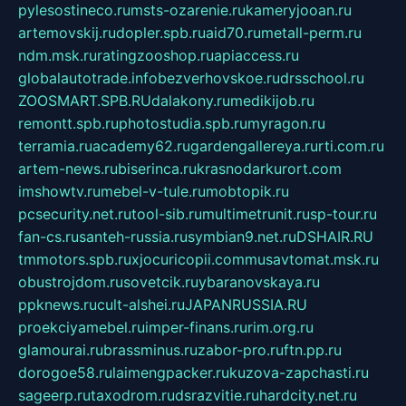
pylesostineco.ru
msts-ozarenie.ru
kameryjooan.ru
artemovskij.ru
dopler.spb.ru
aid70.ru
metall-perm.ru
ndm.msk.ru
ratingzooshop.ru
apiaccess.ru
globalautotrade.info
bezverhovskoe.ru
drsschool.ru
ZOOSMART.SPB.RU
dalakony.ru
medikijob.ru
remontt.spb.ru
photostudia.spb.ru
myragon.ru
terramia.ru
academy62.ru
gardengallereya.ru
rti.com.ru
artem-news.ru
biserinca.ru
krasnodarkurort.com
imshowtv.ru
mebel-v-tule.ru
mobtopik.ru
pcsecurity.net.ru
tool-sib.ru
multimetrunit.ru
sp-tour.ru
fan-cs.ru
santeh-russia.ru
symbian9.net.ru
DSHAIR.RU
tmmotors.spb.ru
xjocuricopii.com
musavtomat.msk.ru
obustrojdom.ru
sovetcik.ru
ybaranovskaya.ru
ppknews.ru
cult-alshei.ru
JAPANRUSSIA.RU
proekciyamebel.ru
imper-finans.ru
rim.org.ru
glamourai.ru
brassminus.ru
zabor-pro.ru
ftn.pp.ru
dorogoe58.ru
laimengpacker.ru
kuzova-zapchasti.ru
sageerp.ru
taxodrom.ru
dsrazvitie.ru
hardcity.net.ru