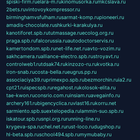
spiski-firm.ru
elara-m.ru
kinomusorka.ru
mkcslava.ru
2bets.ru
vintovoykompressor.ru
birminghamvsfulham.ru
sarmat-komp.ru
pioneeri.ru
amadis-chocolate.ru
shkurki-karakulya.ru
kanotiforet.spb.ru
tutmassage.ru
ecolog.org.ru
praga.spb.ru
falcorussia.ru
autodoctorservis.ru
kamertondom.spb.ru
net-life.net.ru
avto-vozim.ru
sakhcamera.ru
alliance-electro.spb.ru
stroyavt.ru
controlweb1.ru
tdsak74.ru
kinzozo-ru.ru
kvotka.ru
iron-snab.ru
costa-bella.ru
eugrus.pp.ru
associaciya39.ru
primexpo.spb.ru
bezmorchin.ru
ia2.ru
cpt21.ru
ispecspb.ru
regahost.ru
kolosok-elita.ru
tae-kwon.ru
consrio.com.ru
insiam.ru
avegainfo.ru
archery161.ru
bigencyclica.ru
vlast16.ru
korru.net
sarmiento.spb.su
extelopedia.ru
lammin-suo.spb.ru
iskatour.spb.ru
snpi.org.ru
running-line.ru
krygeva-spa.ru
chel.net.ru
rust-loco.ru
dugshop.ru
hl-beta.spb.ru
school494.spb.ru
mymubaby.ru