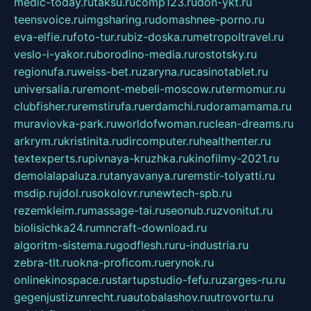
medic-today.ru
taksu.ru
comp123.ru
don-ykt.ru
teensvoice.ru
imgsharing.ru
domashnee-porno.ru
eva-elfie.ru
foto-tur.ru
biz-doska.ru
metropoltravel.ru
veslo-i-yakor.ru
borodino-media.ru
rostotsky.ru
regionufa.ru
weiss-bet.ru
zaryna.ru
casinotablet.ru
universalia.ru
remont-mebeli-moscow.ru
termomur.ru
clubfisher.ru
remstirufa.ru
erdamchi.ru
doramamama.ru
muraviovka-park.ru
worldofwoman.ru
clean-dreams.ru
arkrym.ru
kristinita.ru
dircomputer.ru
healthenter.ru
textexperts.ru
pivnaya-kruzhka.ru
kinofilmy-2021.ru
demolalapaluza.ru
tanyavanya.ru
remstir-tolyatti.ru
msdip.ru
jdol.ru
sokolovr.ru
newtech-spb.ru
rezemkleim.ru
massage-tai.ru
seonub.ru
zvonitut.ru
biolisichka24.ru
mncraft-download.ru
algoritm-sistema.ru
godflesh.ru
ru-industria.ru
zebra-tlt.ru
okna-proficom.ru
erynok.ru
onlinekinospace.ru
startupstudio-fefu.ru
zarges-ru.ru
gegenjustizunrecht.ru
autobalashov.ru
utrovortu.ru