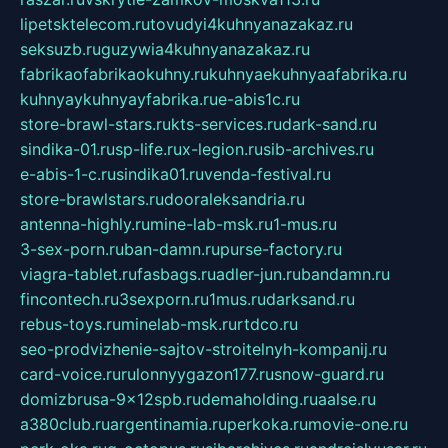
lipetsktelecom.ru
tovudyi4kuhnyanazakaz.ru
seksuzb.ru
guzywia4kuhnyanazakaz.ru
fabrikaofabrikaokuhny.ru
kuhnyaekuhnyaafabrika.ru
kuhnyaykuhnyayfabrika.ru
e-abis1c.ru
store-brawl-stars.ru
kts-services.ru
dark-sand.ru
sindika-01.ru
sp-life.ru
x-legion.ru
sib-archives.ru
e-abis-1-c.ru
sindika01.ru
venda-festival.ru
store-brawlstars.ru
dooraleksandria.ru
antenna-highly.ru
mine-lab-msk.ru
1-mus.ru
3-sex-porn.ru
ban-damn.ru
purse-factory.ru
viagra-tablet.ru
fasbags.ru
adler-jun.ru
bandamn.ru
fincontech.ru
3sexporn.ru
1mus.ru
darksand.ru
rebus-toys.ru
minelab-msk.ru
rtdco.ru
seo-prodvizhenie-sajtov-stroitelnyh-kompanij.ru
card-voice.ru
rulonnyygazon177.ru
snow-guard.ru
domizbrusa-9x12spb.ru
demaholding.ru
aalse.ru
a380club.ru
argentinamia.ru
perkoka.ru
movie-one.ru