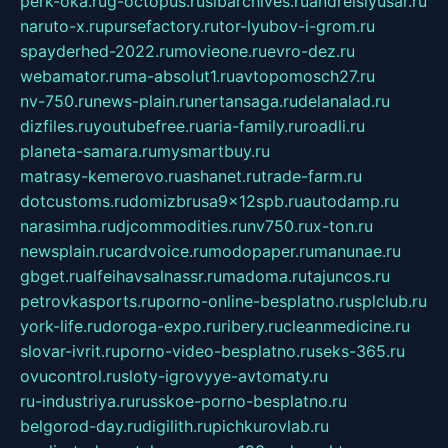
perk-oka.ru
g-octopus.ru
sibarchives.ru
andreislyusar.ru
naruto-x.ru
pursefactory.ru
tor-lyubov-i-grom.ru
spayderhed-2022.ru
movieone.ru
evro-dez.ru
webamator.ru
ma-absolut1.ru
avtopomosch27.ru
nv-750.ru
news-plain.ru
nertansaga.ru
delanalad.ru
dizfiles.ru
youtubefree.ru
aria-family.ru
roadli.ru
planeta-samara.ru
mysmartbuy.ru
matrasy-kemerovo.ru
ashanet.ru
trade-farm.ru
dotcustoms.ru
domizbrusa9x12spb.ru
autodamp.ru
narasimha.ru
djcommodities.ru
nv750.ru
x-ton.ru
newsplain.ru
cardvoice.ru
modopaper.ru
manunae.ru
gbget.ru
alfeihavsalnassr.ru
madoma.ru
tajuncos.ru
petrovkasports.ru
porno-online-besplatno.ru
splclub.ru
york-life.ru
doroga-expo.ru
ribery.ru
cleanmedicine.ru
slovar-ivrit.ru
porno-video-besplatno.ru
seks-365.ru
ovucontrol.ru
sloty-igrovyye-avtomaty.ru
ru-industriya.ru
russkoe-porno-besplatno.ru
belgorod-day.ru
digilith.ru
pichkurovlab.ru