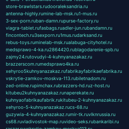
store-brawlstars.ru
dooraleksandria.ru
antenna-highly.ru
mine-lab-msk.ru
1-mus.ru
3-sex-porn.ru
ban-damn.ru
purse-factory.ru
viagra-tablet.ru
fasbags.ru
adler-jun.ru
bandamn.ru
fincontech.ru
3sexporn.ru
1mus.ru
darksand.ru
rebus-toys.ru
minelab-msk.ru
alabuga-cityhotel.ru
medsprawo-4-ka.ru
2864420.ru
blagodarenie-spb.ru
zajmy24.ru
tovudyi-4-kuhnyanazakaz.ru
brazzerscom.ru
medsprawo4ka.ru
xehyroo5kuhnyanazakaz.ru
fabrikayfabrikaefabrika.ru
vskrytie-zamkov-moskva-113.ru
biletnadom.ru
zed-online.ru
pimchax.ru
brazzers-hd.ru
z-host.ru
kitubeu2kuhnyanazakaz.ru
naperekate.ru
kuhnyaofabrikaufabrik.ru
kitubeu-2-kuhnyanazakaz.ru
xehyroo-5-kuhnyanazakaz.ru
cs-68.ru
guzywia-4-kuhnyanazakaz.ru
mir-tk.ru
vlknrussia.ru
cs68.ru
vladivostok-map.ru
video-seks.ru
bankaribi.ru
raszar.ru
vskrytie-zamkov-moskva113.ru