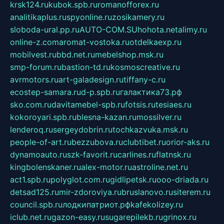
krsk124.ru
kubok.spb.ru
romanofforex.ru
analitikaplus.ru
spyonline.ru
zosikamery.ru
sloboda-ural.pp.ru
AUTO-COM.SU
hohota.net
alimy.ru
online-z.com
aromat-vostoka.ru
otdelkaexp.ru
mobilvest.ru
bbd.net.ru
mebelshop.msk.ru
smp-forum.ru
bastion-td.ru
kosmoscreative.ru
avrmotors.ru
art-galadesign.ru
tiffany-c.ru
ecostep-samara.ru
d-p.spb.ru
галактика73.рф
sko.com.ru
davitamebel-spb.ru
fotsis.ru
tesiaes.ru
kokoroyari.spb.ru
blesna-kazan.ru
mossilver.ru
lenderoq.ru
sergeydobrin.ru
tochkazvuka.msk.ru
people-of-art.ru
bezzubova.ru
clubtibet.ru
orior-aks.ru
dynamoauto.ru
szk-favorit.ru
carlines.ru
flatnsk.ru
kingbolenskaner.ru
alex-motor.ru
astroline.net.ru
act1.spb.ru
polyglot.com.ru
gidlipetsk.ru
ooo-driada.ru
detsad125.ru
mir-zdoroviya.ru
bruslanovo.ru
siterem.ru
council.spb.ru
лодкипатриот.рф
kafekolizey.ru
iclub.net.ru
gazon-easy.ru
sugarepilekb.ru
grinox.ru