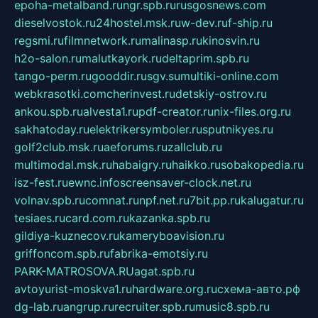
epoha-metalband.ru
ngr.spb.ru
rusgosnews.com
dieselvostok.ru
24hostel.msk.ru
w-dev.ru
f-ship.ru
regsmi.ru
filmnetwork.ru
malinasp.ru
kinosvin.ru
h2o-salon.ru
malutkayork.ru
deltaprim.spb.ru
tango-perm.ru
gooddir.ru
sgv.su
multiki-online.com
webkrasotki.com
cherinvest.ru
detskiy-ostrov.ru
ankou.spb.ru
alvesta1.ru
pdf-creator.ru
nix-files.org.ru
sakhatoday.ru
elektrikersymboler.ru
sputnikyes.ru
golf2club.msk.ru
aeforums.ru
zallclub.ru
multimodal.msk.ru
habaigry.ru
haikko.ru
sobakopedia.ru
isz-fest.ru
ewnc.info
screensaver-clock.net.ru
volnav.spb.ru
comnat.ru
npf.net.ru
7bit.pp.ru
kalugatur.ru
tesiaes.ru
card.com.ru
kazanka.spb.ru
gildiya-kuznecov.ru
kameryboavision.ru
griffoncom.spb.ru
fabrika-emotsiy.ru
PARK-MATROSOVA.RU
agat.spb.ru
avtoyurist-moskva1.ru
hardware.org.ru
схема-авто.рф
dg-lab.ru
angrup.ru
recruiter.spb.ru
music8.spb.ru