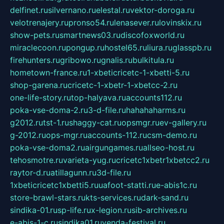
delfinet.ru
silvernano.ru
elestal.ru
vektor-doroga.ru
velotrenajery.ru
pronso54.ru
lenasever.ru
lovinskix.ru
show-pets.ru
smartnews03.ru
discofoxworld.ru
miraclecoon.ru
pongup.ru
hostel65.ru
liura.ru
glasspb.ru
firehunters.ru
gribowo.ru
gnalis.ru
bulkitula.ru
hometown-france.ru
1-xbeticricetc-1-xbetti-5.ru
shop-garena.ru
cricetc-1-xbetr-1-xbetcc-2.ru
one-life-story.ru
top-halyava.ru
accounts112.ru
poka-vse-doma-2.ru
3-d-file.ru
hahahaharms.ru
g2012.ru
tst-1.ru
shaggy-cat.ru
opsmgr.ru
ev-gallery.ru
g-2012.ru
ops-mgr.ru
accounts-112.ru
csm-demo.ru
poka-vse-doma2.ru
airgungames.ru
allseo-host.ru
tehosmotre.ru
varieta-yug.ru
cricetc1xbetr1xbetcc2.ru
raytor-d.ru
atillagunn.ru
3d-file.ru
1xbeticricetc1xbetti5.ru
uafoot-statti.ru
e-abis1c.ru
store-brawl-stars.ru
kts-services.ru
dark-sand.ru
sindika-01.ru
sp-life.ru
x-legion.ru
sib-archives.ru
e-abis-1-c.ru
sindika01.ru
venda-festival.ru