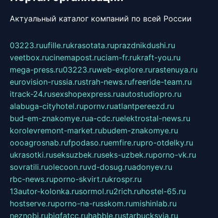
Актуальный каталог компаний по всей России
03223.ru
ufille.ru
krasotata.ru
prazdnikdushi.ru
veetbox.ru
cinemapost.ru
ciam-fr.ru
kraft-you.ru
mega-press.ru
03223.ru
web-explore.ru
rastenuya.ru
eurovision-russia.ru
strah-news.ru
freeride-team.ru
itrack-24.ru
sexshopexpress.ru
autostudiopro.ru
alabuga-cityhotel.ru
pornv.ru
atlantpereezd.ru
bud-em-znakomye.ru
a-cdc.ru
elektrostal-news.ru
korolevremont-market.ru
budem-znakomye.ru
oooagrosnab.ru
fpodaso.ru
emfire.ru
pro-otdelky.ru
ukrasotki.ru
seksuzbek.ru
seks-uzbek.ru
porno-vk.ru
sovratili.ru
olecoon.ru
vd-dosug.ru
adonyev.ru
rbc-news.ru
porno-skvirt.ru
krospr.ru
13autor-kolonka.ru
sormol.ru
2rich.ru
hostel-65.ru
hostserve.ru
porno-na-russkom.ru
mishinlab.ru
neznobi.ru
bigfatcc.ru
habble.ru
starbucksvia.ru