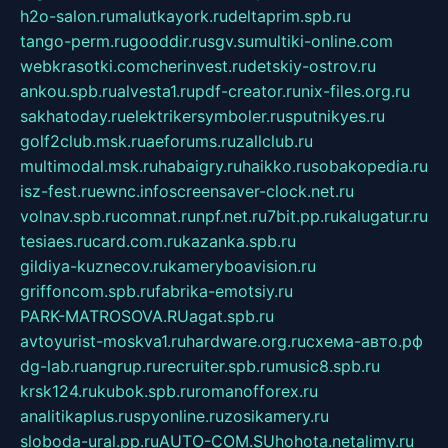
h2o-salon.ru
malutkayork.ru
deltaprim.spb.ru
tango-perm.ru
gooddir.ru
sgv.su
multiki-online.com
webkrasotki.com
cherinvest.ru
detskiy-ostrov.ru
ankou.spb.ru
alvesta1.ru
pdf-creator.ru
nix-files.org.ru
sakhatoday.ru
elektrikersymboler.ru
sputnikyes.ru
golf2club.msk.ru
aeforums.ru
zallclub.ru
multimodal.msk.ru
habaigry.ru
haikko.ru
sobakopedia.ru
isz-fest.ru
ewnc.info
screensaver-clock.net.ru
volnav.spb.ru
comnat.ru
npf.net.ru
7bit.pp.ru
kalugatur.ru
tesiaes.ru
card.com.ru
kazanka.spb.ru
gildiya-kuznecov.ru
kameryboavision.ru
griffoncom.spb.ru
fabrika-emotsiy.ru
PARK-MATROSOVA.RU
agat.spb.ru
avtoyurist-moskva1.ru
hardware.org.ru
схема-авто.рф
dg-lab.ru
angrup.ru
recruiter.spb.ru
music8.spb.ru
krsk124.ru
kubok.spb.ru
romanofforex.ru
analitikaplus.ru
spyonline.ru
zosikamery.ru
sloboda-ural.pp.ru
AUTO-COM.SU
hohota.net
alimy.ru