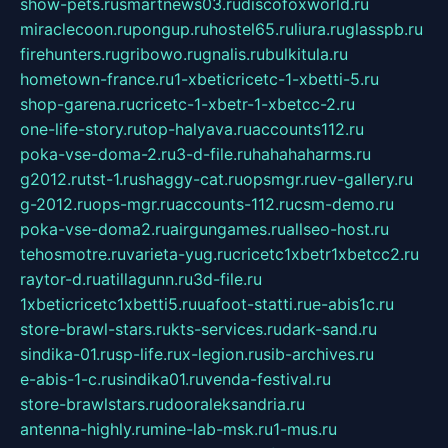
show-pets.ru
smartnews03.ru
discofoxworld.ru
miraclecoon.ru
pongup.ru
hostel65.ru
liura.ru
glasspb.ru
firehunters.ru
gribowo.ru
gnalis.ru
bulkitula.ru
hometown-france.ru
1-xbeticricetc-1-xbetti-5.ru
shop-garena.ru
cricetc-1-xbetr-1-xbetcc-2.ru
one-life-story.ru
top-halyava.ru
accounts112.ru
poka-vse-doma-2.ru
3-d-file.ru
hahahaharms.ru
g2012.ru
tst-1.ru
shaggy-cat.ru
opsmgr.ru
ev-gallery.ru
g-2012.ru
ops-mgr.ru
accounts-112.ru
csm-demo.ru
poka-vse-doma2.ru
airgungames.ru
allseo-host.ru
tehosmotre.ru
varieta-yug.ru
cricetc1xbetr1xbetcc2.ru
raytor-d.ru
atillagunn.ru
3d-file.ru
1xbeticricetc1xbetti5.ru
uafoot-statti.ru
e-abis1c.ru
store-brawl-stars.ru
kts-services.ru
dark-sand.ru
sindika-01.ru
sp-life.ru
x-legion.ru
sib-archives.ru
e-abis-1-c.ru
sindika01.ru
venda-festival.ru
store-brawlstars.ru
dooraleksandria.ru
antenna-highly.ru
mine-lab-msk.ru
1-mus.ru