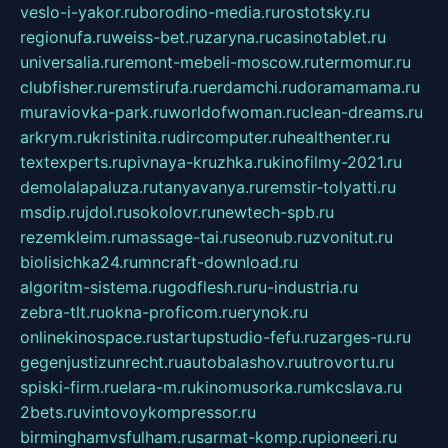
veslo-i-yakor.ru
borodino-media.ru
rostotsky.ru
regionufa.ru
weiss-bet.ru
zaryna.ru
casinotablet.ru
universalia.ru
remont-mebeli-moscow.ru
termomur.ru
clubfisher.ru
remstirufa.ru
erdamchi.ru
doramamama.ru
muraviovka-park.ru
worldofwoman.ru
clean-dreams.ru
arkrym.ru
kristinita.ru
dircomputer.ru
healthenter.ru
textexperts.ru
pivnaya-kruzhka.ru
kinofilmy-2021.ru
demolalapaluza.ru
tanyavanya.ru
remstir-tolyatti.ru
msdip.ru
jdol.ru
sokolovr.ru
newtech-spb.ru
rezemkleim.ru
massage-tai.ru
seonub.ru
zvonitut.ru
biolisichka24.ru
mncraft-download.ru
algoritm-sistema.ru
godflesh.ru
ru-industria.ru
zebra-tlt.ru
okna-proficom.ru
erynok.ru
onlinekinospace.ru
startupstudio-fefu.ru
zarges-ru.ru
gegenjustizunrecht.ru
autobalashov.ru
utrovortu.ru
spiski-firm.ru
elara-m.ru
kinomusorka.ru
mkcslava.ru
2bets.ru
vintovoykompressor.ru
birminghamvsfulham.ru
sarmat-komp.ru
pioneeri.ru