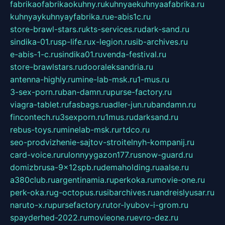
fabrikaofabrikaokuhny.ru
kuhnyaekuhnyaafabrika.ru
kuhnyaykuhnyayfabrika.ru
e-abis1c.ru
store-brawl-stars.ru
kts-services.ru
dark-sand.ru
sindika-01.ru
sp-life.ru
x-legion.ru
sib-archives.ru
e-abis-1-c.ru
sindika01.ru
venda-festival.ru
store-brawlstars.ru
dooraleksandria.ru
antenna-highly.ru
mine-lab-msk.ru
1-mus.ru
3-sex-porn.ru
ban-damn.ru
purse-factory.ru
viagra-tablet.ru
fasbags.ru
adler-jun.ru
bandamn.ru
fincontech.ru
3sexporn.ru
1mus.ru
darksand.ru
rebus-toys.ru
minelab-msk.ru
rtdco.ru
seo-prodvizhenie-sajtov-stroitelnyh-kompanij.ru
card-voice.ru
rulonnyygazon177.ru
snow-guard.ru
domizbrusa-9x12spb.ru
demaholding.ru
aalse.ru
a380club.ru
argentinamia.ru
perkoka.ru
movie-one.ru
perk-oka.ru
g-octopus.ru
sibarchives.ru
andreislyusar.ru
naruto-x.ru
pursefactory.ru
tor-lyubov-i-grom.ru
spayderhed-2022.ru
movieone.ru
evro-dez.ru