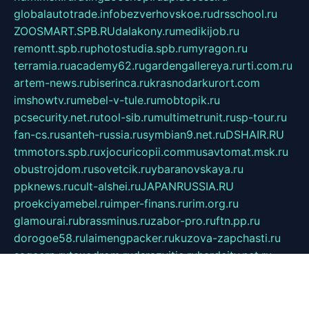
globalautotrade.info
bezverhovskoe.ru
drsschool.ru
ZOOSMART.SPB.RU
dalakony.ru
medikijob.ru
remontt.spb.ru
photostudia.spb.ru
myragon.ru
terramia.ru
academy62.ru
gardengallereya.ru
rti.com.ru
artem-news.ru
biserinca.ru
krasnodarkurort.com
imshowtv.ru
mebel-v-tule.ru
mobtopik.ru
pcsecurity.net.ru
tool-sib.ru
multimetrunit.ru
sp-tour.ru
fan-cs.ru
santeh-russia.ru
symbian9.net.ru
DSHAIR.RU
tmmotors.spb.ru
xjocuricopii.com
musavtomat.msk.ru
obustrojdom.ru
sovetcik.ru
ybaranovskaya.ru
ppknews.ru
cult-alshei.ru
JAPANRUSSIA.RU
proekciyamebel.ru
imper-finans.ru
rim.org.ru
glamourai.ru
brassminus.ru
zabor-pro.ru
ftn.pp.ru
dorogoe58.ru
laimengpacker.ru
kuzova-zapchasti.ru
sageerp.ru
taxodrom.ru
dsrazvitie.ru
hardcity.net.ru
ratinghomegames.ru
topservice25.ru
gubernyan.ru
gtglasslined.ru
ii4.ru
tssport.spb.ru
andorra24.com
blackwallstreet.ru
oboimos.ru
optim-doors.com.ru