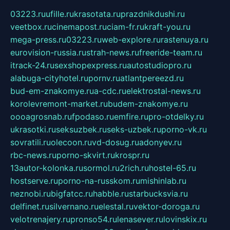
03223.ru
ufille.ru
krasotata.ru
prazdnikdushi.ru
veetbox.ru
cinemapost.ru
ciam-fr.ru
kraft-you.ru
mega-press.ru
03223.ru
web-explore.ru
rastenuya.ru
eurovision-russia.ru
strah-news.ru
freeride-team.ru
itrack-24.ru
sexshopexpress.ru
autostudiopro.ru
alabuga-cityhotel.ru
pornv.ru
atlantpereezd.ru
bud-em-znakomye.ru
a-cdc.ru
elektrostal-news.ru
korolevremont-market.ru
budem-znakomye.ru
oooagrosnab.ru
fpodaso.ru
emfire.ru
pro-otdelky.ru
ukrasotki.ru
seksuzbek.ru
seks-uzbek.ru
porno-vk.ru
sovratili.ru
olecoon.ru
vd-dosug.ru
adonyev.ru
rbc-news.ru
porno-skvirt.ru
krospr.ru
13autor-kolonka.ru
sormol.ru
2rich.ru
hostel-65.ru
hostserve.ru
porno-na-russkom.ru
mishinlab.ru
neznobi.ru
bigfatcc.ru
habble.ru
starbucksvia.ru
delfinet.ru
silvernano.ru
elestal.ru
vektor-doroga.ru
velotrenajery.ru
pronso54.ru
lenasever.ru
lovinskix.ru