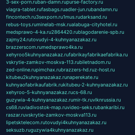
3-sex-porn.ru
ban-damn.ru
purse-factory.ru
viagra-tablet.ru
fasbags.ru
adler-jun.ru
bandamn.ru
fincontech.ru
3sexporn.ru
1mus.ru
darksand.ru
rebus-toys.ru
minelab-msk.ru
alabuga-cityhotel.ru
medsprawo-4-ka.ru
2864420.ru
blagodarenie-spb.ru
zajmy24.ru
tovudyi-4-kuhnyanazakaz.ru
brazzerscom.ru
medsprawo4ka.ru
xehyroo5kuhnyanazakaz.ru
fabrikayfabrikaefabrika.ru
vskrytie-zamkov-moskva-113.ru
biletnadom.ru
zed-online.ru
pimchax.ru
brazzers-hd.ru
z-host.ru
kitubeu2kuhnyanazakaz.ru
naperekate.ru
kuhnyaofabrikaufabrik.ru
kitubeu-2-kuhnyanazakaz.ru
xehyroo-5-kuhnyanazakaz.ru
cs-68.ru
guzywia-4-kuhnyanazakaz.ru
mir-tk.ru
vlknrussia.ru
cs68.ru
vladivostok-map.ru
video-seks.ru
bankaribi.ru
raszar.ru
vskrytie-zamkov-moskva113.ru
lipetsktelecom.ru
tovudyi4kuhnyanazakaz.ru
seksuzb.ru
guzywia4kuhnyanazakaz.ru