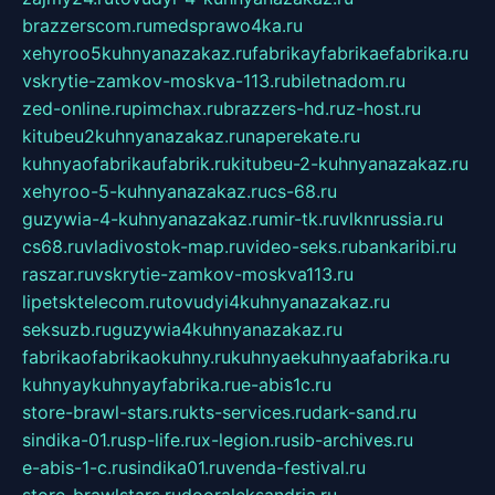
brazzerscom.ru
medsprawo4ka.ru
xehyroo5kuhnyanazakaz.ru
fabrikayfabrikaefabrika.ru
vskrytie-zamkov-moskva-113.ru
biletnadom.ru
zed-online.ru
pimchax.ru
brazzers-hd.ru
z-host.ru
kitubeu2kuhnyanazakaz.ru
naperekate.ru
kuhnyaofabrikaufabrik.ru
kitubeu-2-kuhnyanazakaz.ru
xehyroo-5-kuhnyanazakaz.ru
cs-68.ru
guzywia-4-kuhnyanazakaz.ru
mir-tk.ru
vlknrussia.ru
cs68.ru
vladivostok-map.ru
video-seks.ru
bankaribi.ru
raszar.ru
vskrytie-zamkov-moskva113.ru
lipetsktelecom.ru
tovudyi4kuhnyanazakaz.ru
seksuzb.ru
guzywia4kuhnyanazakaz.ru
fabrikaofabrikaokuhny.ru
kuhnyaekuhnyaafabrika.ru
kuhnyaykuhnyayfabrika.ru
e-abis1c.ru
store-brawl-stars.ru
kts-services.ru
dark-sand.ru
sindika-01.ru
sp-life.ru
x-legion.ru
sib-archives.ru
e-abis-1-c.ru
sindika01.ru
venda-festival.ru