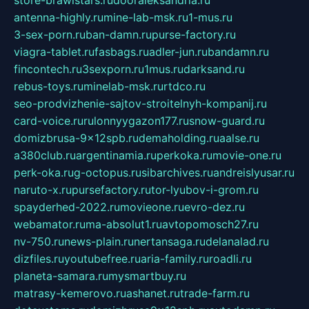
store-brawlstars.ru
dooraleksandria.ru
antenna-highly.ru
mine-lab-msk.ru
1-mus.ru
3-sex-porn.ru
ban-damn.ru
purse-factory.ru
viagra-tablet.ru
fasbags.ru
adler-jun.ru
bandamn.ru
fincontech.ru
3sexporn.ru
1mus.ru
darksand.ru
rebus-toys.ru
minelab-msk.ru
rtdco.ru
seo-prodvizhenie-sajtov-stroitelnyh-kompanij.ru
card-voice.ru
rulonnyygazon177.ru
snow-guard.ru
domizbrusa-9x12spb.ru
demaholding.ru
aalse.ru
a380club.ru
argentinamia.ru
perkoka.ru
movie-one.ru
perk-oka.ru
g-octopus.ru
sibarchives.ru
andreislyusar.ru
naruto-x.ru
pursefactory.ru
tor-lyubov-i-grom.ru
spayderhed-2022.ru
movieone.ru
evro-dez.ru
webamator.ru
ma-absolut1.ru
avtopomosch27.ru
nv-750.ru
news-plain.ru
nertansaga.ru
delanalad.ru
dizfiles.ru
youtubefree.ru
aria-family.ru
roadli.ru
planeta-samara.ru
mysmartbuy.ru
matrasy-kemerovo.ru
ashanet.ru
trade-farm.ru