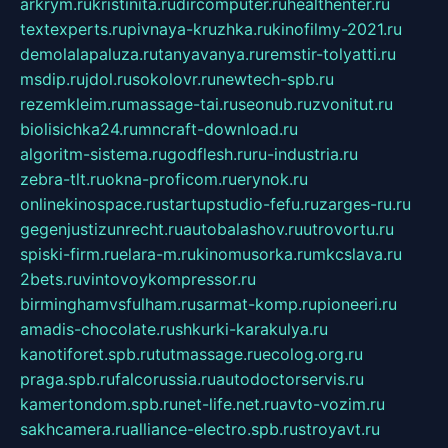
arkrym.ru
kristinita.ru
dircomputer.ru
healthenter.ru
textexperts.ru
pivnaya-kruzhka.ru
kinofilmy-2021.ru
demolalapaluza.ru
tanyavanya.ru
remstir-tolyatti.ru
msdip.ru
jdol.ru
sokolovr.ru
newtech-spb.ru
rezemkleim.ru
massage-tai.ru
seonub.ru
zvonitut.ru
biolisichka24.ru
mncraft-download.ru
algoritm-sistema.ru
godflesh.ru
ru-industria.ru
zebra-tlt.ru
okna-proficom.ru
erynok.ru
onlinekinospace.ru
startupstudio-fefu.ru
zarges-ru.ru
gegenjustizunrecht.ru
autobalashov.ru
utrovortu.ru
spiski-firm.ru
elara-m.ru
kinomusorka.ru
mkcslava.ru
2bets.ru
vintovoykompressor.ru
birminghamvsfulham.ru
sarmat-komp.ru
pioneeri.ru
amadis-chocolate.ru
shkurki-karakulya.ru
kanotiforet.spb.ru
tutmassage.ru
ecolog.org.ru
praga.spb.ru
falcorussia.ru
autodoctorservis.ru
kamertondom.spb.ru
net-life.net.ru
avto-vozim.ru
sakhcamera.ru
alliance-electro.spb.ru
stroyavt.ru