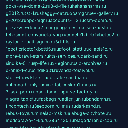
poka-vse-doma-2.ru
3-d-file.ru
hahahaharms.ru
g2012.ru
tst-1.ru
shaggy-cat.ru
opsmgr.ru
ev-gallery.ru
g-2012.ru
ops-mgr.ru
accounts-112.ru
csm-demo.ru
poka-vse-doma2.ru
airgungames.ru
allseo-host.ru
tehosmotre.ru
varieta-yug.ru
cricetc1xbetr1xbetcc2.ru
raytor-d.ru
atillagunn.ru
3d-file.ru
1xbeticricetc1xbetti5.ru
uafoot-statti.ru
e-abis1c.ru
store-brawl-stars.ru
kts-services.ru
dark-sand.ru
sindika-01.ru
sp-life.ru
x-legion.ru
sib-archives.ru
e-abis-1-c.ru
sindika01.ru
venda-festival.ru
store-brawlstars.ru
dooraleksandria.ru
antenna-highly.ru
mine-lab-msk.ru
1-mus.ru
3-sex-porn.ru
ban-damn.ru
purse-factory.ru
viagra-tablet.ru
fasbags.ru
adler-jun.ru
bandamn.ru
fincontech.ru
3sexporn.ru
1mus.ru
darksand.ru
rebus-toys.ru
minelab-msk.ru
alabuga-cityhotel.ru
medsprawo-4-ka.ru
2864420.ru
blagodarenie-spb.ru
zajmy24.ru
tovudyi-4-kuhnyanazakaz.ru