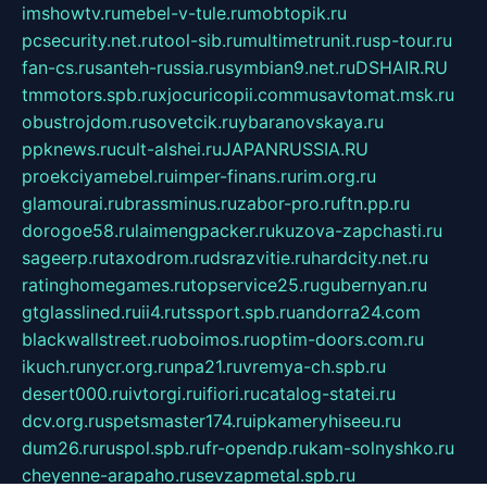
imshowtv.ru
mebel-v-tule.ru
mobtopik.ru
pcsecurity.net.ru
tool-sib.ru
multimetrunit.ru
sp-tour.ru
fan-cs.ru
santeh-russia.ru
symbian9.net.ru
DSHAIR.RU
tmmotors.spb.ru
xjocuricopii.com
musavtomat.msk.ru
obustrojdom.ru
sovetcik.ru
ybaranovskaya.ru
ppknews.ru
cult-alshei.ru
JAPANRUSSIA.RU
proekciyamebel.ru
imper-finans.ru
rim.org.ru
glamourai.ru
brassminus.ru
zabor-pro.ru
ftn.pp.ru
dorogoe58.ru
laimengpacker.ru
kuzova-zapchasti.ru
sageerp.ru
taxodrom.ru
dsrazvitie.ru
hardcity.net.ru
ratinghomegames.ru
topservice25.ru
gubernyan.ru
gtglasslined.ru
ii4.ru
tssport.spb.ru
andorra24.com
blackwallstreet.ru
oboimos.ru
optim-doors.com.ru
ikuch.ru
nycr.org.ru
npa21.ru
vremya-ch.spb.ru
desert000.ru
ivtorgi.ru
ifiori.ru
catalog-statei.ru
dcv.org.ru
spetsmaster174.ru
ipkameryhiseeu.ru
dum26.ru
ruspol.spb.ru
fr-opendp.ru
kam-solnyshko.ru
cheyenne-arapaho.ru
sevzapmetal.spb.ru