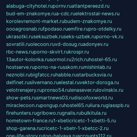
alabuga-cityhotel.ru
pornv.ru
atlantpereezd.ru
bud-em-znakomye.ru
a-cdc.ru
elektrostal-news.ru
korolevremont-market.ru
budem-znakomye.ru
oooagrosnab.ru
fpodaso.ru
emfire.ru
pro-otdelky.ru
ukrasotki.ru
seksuzbek.ru
seks-uzbek.ru
porno-vk.ru
sovratili.ru
olecoon.ru
vd-dosug.ru
adonyev.ru
rbc-news.ru
porno-skvirt.ru
krospr.ru
13autor-kolonka.ru
sormol.ru
2rich.ru
hostel-65.ru
hostserve.ru
porno-na-russkom.ru
mishinlab.ru
neznobi.ru
bigfatcc.ru
habble.ru
starbucksvia.ru
delfinet.ru
silvernano.ru
elestal.ru
vektor-doroga.ru
velotrenajery.ru
pronso54.ru
lenasever.ru
lovinskix.ru
show-pets.ru
smartnews03.ru
discofoxworld.ru
miraclecoon.ru
pongup.ru
hostel65.ru
liura.ru
glasspb.ru
firehunters.ru
gribowo.ru
gnalis.ru
bulkitula.ru
hometown-france.ru
1-xbeticricetc-1-xbetti-5.ru
shop-garena.ru
cricetc-1-xbetr-1-xbetcc-2.ru
one-life-story.ru
top-halyava.ru
accounts112.ru