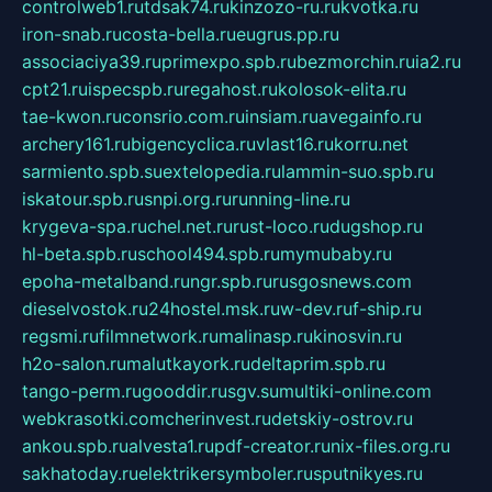
controlweb1.ru
tdsak74.ru
kinzozo-ru.ru
kvotka.ru
iron-snab.ru
costa-bella.ru
eugrus.pp.ru
associaciya39.ru
primexpo.spb.ru
bezmorchin.ru
ia2.ru
cpt21.ru
ispecspb.ru
regahost.ru
kolosok-elita.ru
tae-kwon.ru
consrio.com.ru
insiam.ru
avegainfo.ru
archery161.ru
bigencyclica.ru
vlast16.ru
korru.net
sarmiento.spb.su
extelopedia.ru
lammin-suo.spb.ru
iskatour.spb.ru
snpi.org.ru
running-line.ru
krygeva-spa.ru
chel.net.ru
rust-loco.ru
dugshop.ru
hl-beta.spb.ru
school494.spb.ru
mymubaby.ru
epoha-metalband.ru
ngr.spb.ru
rusgosnews.com
dieselvostok.ru
24hostel.msk.ru
w-dev.ru
f-ship.ru
regsmi.ru
filmnetwork.ru
malinasp.ru
kinosvin.ru
h2o-salon.ru
malutkayork.ru
deltaprim.spb.ru
tango-perm.ru
gooddir.ru
sgv.su
multiki-online.com
webkrasotki.com
cherinvest.ru
detskiy-ostrov.ru
ankou.spb.ru
alvesta1.ru
pdf-creator.ru
nix-files.org.ru
sakhatoday.ru
elektrikersymboler.ru
sputnikyes.ru