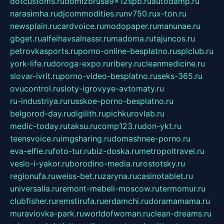
dotcustoms.ru
domizbrusa9x12spb.ru
autodamp.ru
narasimha.ru
djcommodities.ru
nv750.ru
x-ton.ru
newsplain.ru
cardvoice.ru
modopaper.ru
manunae.ru
gbget.ru
alfeihavsalnassr.ru
madoma.ru
tajuncos.ru
petrovkasports.ru
porno-online-besplatno.ru
splclub.ru
york-life.ru
doroga-expo.ru
ribery.ru
cleanmedicine.ru
slovar-ivrit.ru
porno-video-besplatno.ru
seks-365.ru
ovucontrol.ru
sloty-igrovyye-avtomaty.ru
ru-industriya.ru
russkoe-porno-besplatno.ru
belgorod-day.ru
digilith.ru
pichkurovlab.ru
medic-today.ru
taksu.ru
comp123.ru
don-ykt.ru
teensvoice.ru
imgsharing.ru
domashnee-porno.ru
eva-elfie.ru
foto-tur.ru
biz-doska.ru
metropoltravel.ru
veslo-i-yakor.ru
borodino-media.ru
rostotsky.ru
regionufa.ru
weiss-bet.ru
zaryna.ru
casinotablet.ru
universalia.ru
remont-mebeli-moscow.ru
termomur.ru
clubfisher.ru
remstirufa.ru
erdamchi.ru
doramamama.ru
muraviovka-park.ru
worldofwoman.ru
clean-dreams.ru