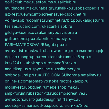
golf2club.msk.ru
aeforums.ru
zallclub.ru
multimodal.msk.ru
habaigry.ru
haikko.ru
sobakopedia.ru
isz-fest.ru
ewnc.info
screensaver-clock.net.ru
volnav.spb.ru
comnat.ru
npf.net.ru
7bit.pp.ru
kalugatur.ru
tesiaes.ru
card.com.ru
kazanka.spb.ru
gildiya-kuznecov.ru
kameryboavision.ru
griffoncom.spb.ru
fabrika-emotsiy.ru
PARK-MATROSOVA.RU
agat.spb.ru
avtoyurist-moskva1.ru
hardware.org.ru
схема-авто.рф
dg-lab.ru
angrup.ru
recruiter.spb.ru
music8.spb.ru
krsk124.ru
kubok.spb.ru
romanofforex.ru
analitikaplus.ru
spyonline.ru
zosikamery.ru
sloboda-ural.pp.ru
AUTO-COM.SU
hohota.net
alimy.ru
online-z.com
aromat-vostoka.ru
otdelkaexp.ru
mobilvest.ru
bbd.net.ru
mebelshop.msk.ru
smp-forum.ru
bastion-td.ru
kosmoscreative.ru
avrmotors.ru
art-galadesign.ru
tiffany-c.ru
ecostep-samara.ru
d-p.spb.ru
галактика73.рф