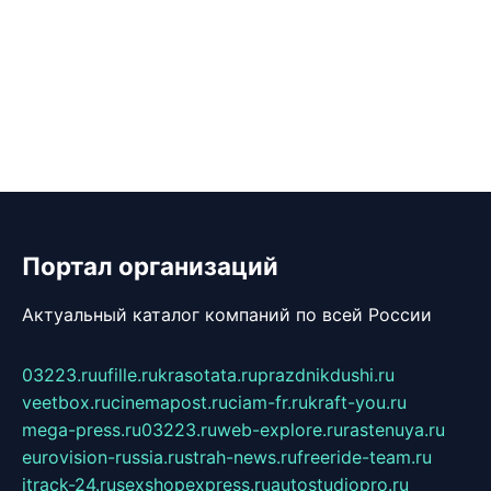
Портал организаций
Актуальный каталог компаний по всей России
03223.ru
ufille.ru
krasotata.ru
prazdnikdushi.ru
veetbox.ru
cinemapost.ru
ciam-fr.ru
kraft-you.ru
mega-press.ru
03223.ru
web-explore.ru
rastenuya.ru
eurovision-russia.ru
strah-news.ru
freeride-team.ru
itrack-24.ru
sexshopexpress.ru
autostudiopro.ru