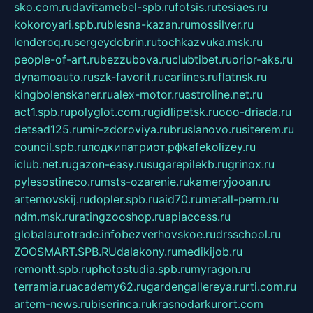
sko.com.ru
davitamebel-spb.ru
fotsis.ru
tesiaes.ru
kokoroyari.spb.ru
blesna-kazan.ru
mossilver.ru
lenderoq.ru
sergeydobrin.ru
tochkazvuka.msk.ru
people-of-art.ru
bezzubova.ru
clubtibet.ru
orior-aks.ru
dynamoauto.ru
szk-favorit.ru
carlines.ru
flatnsk.ru
kingbolenskaner.ru
alex-motor.ru
astroline.net.ru
act1.spb.ru
polyglot.com.ru
gidlipetsk.ru
ooo-driada.ru
detsad125.ru
mir-zdoroviya.ru
bruslanovo.ru
siterem.ru
council.spb.ru
лодкипатриот.рф
kafekolizey.ru
iclub.net.ru
gazon-easy.ru
sugarepilekb.ru
grinox.ru
pylesostineco.ru
msts-ozarenie.ru
kameryjooan.ru
artemovskij.ru
dopler.spb.ru
aid70.ru
metall-perm.ru
ndm.msk.ru
ratingzooshop.ru
apiaccess.ru
globalautotrade.info
bezverhovskoe.ru
drsschool.ru
ZOOSMART.SPB.RU
dalakony.ru
medikijob.ru
remontt.spb.ru
photostudia.spb.ru
myragon.ru
terramia.ru
academy62.ru
gardengallereya.ru
rti.com.ru
artem-news.ru
biserinca.ru
krasnodarkurort.com