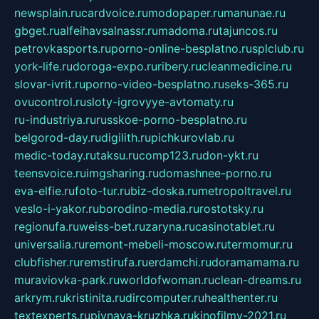
newsplain.ru
cardvoice.ru
modopaper.ru
manunae.ru
gbget.ru
alfeihavsalnassr.ru
madoma.ru
tajuncos.ru
petrovkasports.ru
porno-online-besplatno.ru
splclub.ru
york-life.ru
doroga-expo.ru
ribery.ru
cleanmedicine.ru
slovar-ivrit.ru
porno-video-besplatno.ru
seks-365.ru
ovucontrol.ru
sloty-igrovyye-avtomaty.ru
ru-industriya.ru
russkoe-porno-besplatno.ru
belgorod-day.ru
digilith.ru
pichkurovlab.ru
medic-today.ru
taksu.ru
comp123.ru
don-ykt.ru
teensvoice.ru
imgsharing.ru
domashnee-porno.ru
eva-elfie.ru
foto-tur.ru
biz-doska.ru
metropoltravel.ru
veslo-i-yakor.ru
borodino-media.ru
rostotsky.ru
regionufa.ru
weiss-bet.ru
zaryna.ru
casinotablet.ru
universalia.ru
remont-mebeli-moscow.ru
termomur.ru
clubfisher.ru
remstirufa.ru
erdamchi.ru
doramamama.ru
muraviovka-park.ru
worldofwoman.ru
clean-dreams.ru
arkrym.ru
kristinita.ru
dircomputer.ru
healthenter.ru
textexperts.ru
pivnaya-kruzhka.ru
kinofilmy-2021.ru