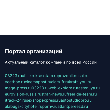
Портал организаций
Актуальный каталог компаний по всей России
03223.ru
ufille.ru
krasotata.ru
prazdnikdushi.ru
veetbox.ru
cinemapost.ru
ciam-fr.ru
kraft-you.ru
mega-press.ru
03223.ru
web-explore.ru
rastenuya.ru
eurovision-russia.ru
strah-news.ru
freeride-team.ru
itrack-24.ru
sexshopexpress.ru
autostudiopro.ru
alabuga-cityhotel.ru
pornv.ru
atlantpereezd.ru