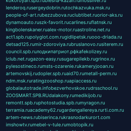
kokoroyari.spb.ru
blesna-kazan.ru
mossilver.ru
lenderoq.ru
sergeydobrin.ru
tochkazvuka.msk.ru
people-of-art.ru
bezzubova.ru
clubtibet.ru
orior-aks.ru
dynamoauto.ru
szk-favorit.ru
carlines.ru
flatnsk.ru
kingbolenskaner.ru
alex-motor.ru
astroline.net.ru
act1.spb.ru
polyglot.com.ru
gidlipetsk.ru
ooo-driada.ru
detsad125.ru
mir-zdoroviya.ru
bruslanovo.ru
siterem.ru
council.spb.ru
лодкипатриот.рф
kafekolizey.ru
iclub.net.ru
gazon-easy.ru
sugarepilekb.ru
grinox.ru
pylesostineco.ru
msts-ozarenie.ru
kameryjooan.ru
artemovskij.ru
dopler.spb.ru
aid70.ru
metall-perm.ru
ndm.msk.ru
ratingzooshop.ru
apiaccess.ru
globalautotrade.info
bezverhovskoe.ru
drsschool.ru
ZOOSMART.SPB.RU
dalakony.ru
medikijob.ru
remontt.spb.ru
photostudia.spb.ru
myragon.ru
terramia.ru
academy62.ru
gardengallereya.ru
rti.com.ru
artem-news.ru
biserinca.ru
krasnodarkurort.com
imshowtv.ru
mebel-v-tule.ru
mobtopik.ru