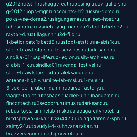
g2012.ru
tst-1.ru
shaggy-cat.ru
opsmgr.ru
ev-gallery.ru
g-2012.ru
ops-mgr.ru
accounts-112.ru
csm-demo.ru
poka-vse-doma2.ru
airgungames.ru
allseo-host.ru
tehosmotre.ru
varieta-yug.ru
cricetc1xbetr1xbetcc2.ru
raytor-d.ru
atillagunn.ru
3d-file.ru
1xbeticricetc1xbetti5.ru
uafoot-statti.ru
e-abis1c.ru
store-brawl-stars.ru
kts-services.ru
dark-sand.ru
sindika-01.ru
sp-life.ru
x-legion.ru
sib-archives.ru
e-abis-1-c.ru
sindika01.ru
venda-festival.ru
store-brawlstars.ru
dooraleksandria.ru
antenna-highly.ru
mine-lab-msk.ru
1-mus.ru
3-sex-porn.ru
ban-damn.ru
purse-factory.ru
viagra-tablet.ru
fasbags.ru
adler-jun.ru
bandamn.ru
fincontech.ru
3sexporn.ru
1mus.ru
darksand.ru
rebus-toys.ru
minelab-msk.ru
alabuga-cityhotel.ru
medsprawo-4-ka.ru
2864420.ru
blagodarenie-spb.ru
zajmy24.ru
tovudyi-4-kuhnyanazakaz.ru
brazzerscom.ru
medsprawo4ka.ru