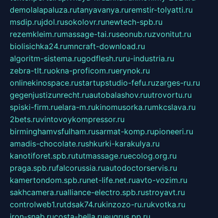
demolalapaluza.ru
tanyavanya.ru
remstir-tolyatti.ru
msdip.ru
jdol.ru
sokolovr.ru
newtech-spb.ru
rezemkleim.ru
massage-tai.ru
seonub.ru
zvonitut.ru
biolisichka24.ru
mncraft-download.ru
algoritm-sistema.ru
godflesh.ru
ru-industria.ru
zebra-tlt.ru
okna-proficom.ru
erynok.ru
onlinekinospace.ru
startupstudio-fefu.ru
zarges-ru.ru
gegenjustizunrecht.ru
autobalashov.ru
utrovortu.ru
spiski-firm.ru
elara-m.ru
kinomusorka.ru
mkcslava.ru
2bets.ru
vintovoykompressor.ru
birminghamvsfulham.ru
sarmat-komp.ru
pioneeri.ru
amadis-chocolate.ru
shkurki-karakulya.ru
kanotiforet.spb.ru
tutmassage.ru
ecolog.org.ru
praga.spb.ru
falcorussia.ru
autodoctorservis.ru
kamertondom.spb.ru
net-life.net.ru
avto-vozim.ru
sakhcamera.ru
alliance-electro.spb.ru
stroyavt.ru
controlweb1.ru
tdsak74.ru
kinzozo-ru.ru
kvotka.ru
iron-snab.ru
costa-bella.ru
eugrus.pp.ru