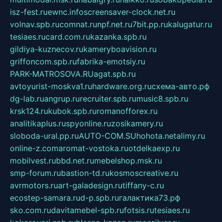
isz-fest.ru
ewnc.info
screensaver-clock.net.ru
volnav.spb.ru
comnat.ru
npf.net.ru
7bit.pp.ru
kalugatur.ru
tesiaes.ru
card.com.ru
kazanka.spb.ru
gildiya-kuznecov.ru
kameryboavision.ru
griffoncom.spb.ru
fabrika-emotsiy.ru
PARK-MATROSOVA.RU
agat.spb.ru
avtoyurist-moskva1.ru
hardware.org.ru
схема-авто.рф
dg-lab.ru
angrup.ru
recruiter.spb.ru
music8.spb.ru
krsk124.ru
kubok.spb.ru
romanofforex.ru
analitikaplus.ru
spyonline.ru
zosikamery.ru
sloboda-ural.pp.ru
AUTO-COM.SU
hohota.net
alimy.ru
online-z.com
aromat-vostoka.ru
otdelkaexp.ru
mobilvest.ru
bbd.net.ru
mebelshop.msk.ru
smp-forum.ru
bastion-td.ru
kosmoscreative.ru
avrmotors.ru
art-galadesign.ru
tiffany-c.ru
ecostep-samara.ru
d-p.spb.ru
галактика73.рф
sko.com.ru
davitamebel-spb.ru
fotsis.ru
tesiaes.ru