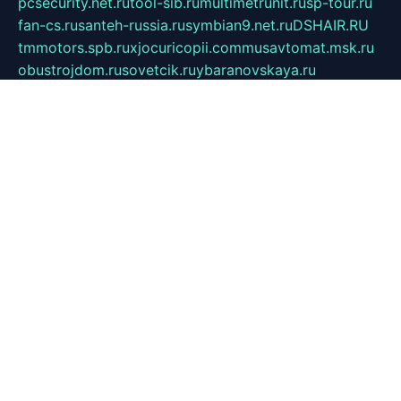
pcsecurity.net.ru
tool-sib.ru
multimetrunit.ru
sp-tour.ru
fan-cs.ru
santeh-russia.ru
symbian9.net.ru
DSHAIR.RU
tmmotors.spb.ru
xjocuricopii.com
musavtomat.msk.ru
obustrojdom.ru
sovetcik.ru
ybaranovskaya.ru
ppknews.ru
cult-alshei.ru
JAPANRUSSIA.RU
proekciyamebel.ru
imper-finans.ru
rim.org.ru
glamourai.ru
brassminus.ru
zabor-pro.ru
ftn.pp.ru
dorogoe58.ru
laimengpacker.ru
kuzova-zapchasti.ru
sageerp.ru
taxodrom.ru
dsrazvitie.ru
hardcity.net.ru
ratinghomegames.ru
topservice25.ru
gubernyan.ru
gtglasslined.ru
ii4.ru
tssport.spb.ru
andorra24.com
blackwallstreet.ru
oboimos.ru
optim-doors.com.ru
ikuch.ru
nycr.org.ru
npa21.ru
vremya-ch.spb.ru
desert000.ru
ivtorgi.ru
ifiori.ru
catalog-statei.ru
dcv.org.ru
spetsmaster174.ru
ipkameryhiseeu.ru
dum26.ru
ruspol.spb.ru
fr-opendp.ru
kam-solnyshko.ru
cheyenne-arapaho.ru
sevzapmetal.spb.ru
ted-lapidus.spb.ru
parasite-eliminator.ru