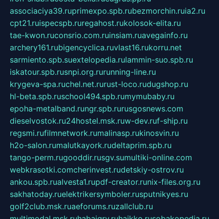
associaciya39.ru
primexpo.spb.ru
bezmorchin.ru
ia2.ru
cpt21.ru
ispecspb.ru
regahost.ru
kolosok-elita.ru
tae-kwon.ru
consrio.com.ru
insiam.ru
avegainfo.ru
archery161.ru
bigencyclica.ru
vlast16.ru
korru.net
sarmiento.spb.su
extelopedia.ru
lammin-suo.spb.ru
iskatour.spb.ru
snpi.org.ru
running-line.ru
krygeva-spa.ru
chel.net.ru
rust-loco.ru
dugshop.ru
hl-beta.spb.ru
school494.spb.ru
mymubaby.ru
epoha-metalband.ru
ngr.spb.ru
rusgosnews.com
dieselvostok.ru
24hostel.msk.ru
w-dev.ru
f-ship.ru
regsmi.ru
filmnetwork.ru
malinasp.ru
kinosvin.ru
h2o-salon.ru
malutkayork.ru
deltaprim.spb.ru
tango-perm.ru
gooddir.ru
sgv.su
multiki-online.com
webkrasotki.com
cherinvest.ru
detskiy-ostrov.ru
ankou.spb.ru
alvesta1.ru
pdf-creator.ru
nix-files.org.ru
sakhatoday.ru
elektrikersymboler.ru
sputnikyes.ru
golf2club.msk.ru
aeforums.ru
zallclub.ru
multimodal.msk.ru
habaigry.ru
haikko.ru
sobakopedia.ru