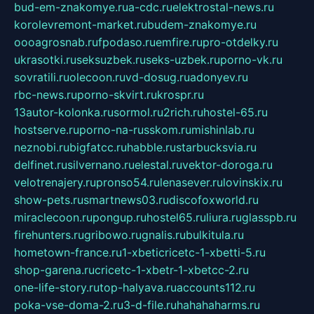
bud-em-znakomye.ru
a-cdc.ru
elektrostal-news.ru
korolevremont-market.ru
budem-znakomye.ru
oooagrosnab.ru
fpodaso.ru
emfire.ru
pro-otdelky.ru
ukrasotki.ru
seksuzbek.ru
seks-uzbek.ru
porno-vk.ru
sovratili.ru
olecoon.ru
vd-dosug.ru
adonyev.ru
rbc-news.ru
porno-skvirt.ru
krospr.ru
13autor-kolonka.ru
sormol.ru
2rich.ru
hostel-65.ru
hostserve.ru
porno-na-russkom.ru
mishinlab.ru
neznobi.ru
bigfatcc.ru
habble.ru
starbucksvia.ru
delfinet.ru
silvernano.ru
elestal.ru
vektor-doroga.ru
velotrenajery.ru
pronso54.ru
lenasever.ru
lovinskix.ru
show-pets.ru
smartnews03.ru
discofoxworld.ru
miraclecoon.ru
pongup.ru
hostel65.ru
liura.ru
glasspb.ru
firehunters.ru
gribowo.ru
gnalis.ru
bulkitula.ru
hometown-france.ru
1-xbeticricetc-1-xbetti-5.ru
shop-garena.ru
cricetc-1-xbetr-1-xbetcc-2.ru
one-life-story.ru
top-halyava.ru
accounts112.ru
poka-vse-doma-2.ru
3-d-file.ru
hahahaharms.ru