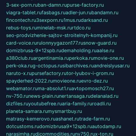
3-sex-porn.ru
ban-damn.ru
purse-factory.ru
viagra-tablet.ru
fasbags.ru
adler-jun.ru
bandamn.ru
fincontech.ru
3sexporn.ru
1mus.ru
darksand.ru
rebus-toys.ru
minelab-msk.ru
rtdco.ru
seo-prodvizhenie-sajtov-stroitelnyh-kompanij.ru
card-voice.ru
rulonnyygazon177.ru
snow-guard.ru
domizbrusa-9x12spb.ru
demaholding.ru
aalse.ru
a380club.ru
argentinamia.ru
perkoka.ru
movie-one.ru
perk-oka.ru
g-octopus.ru
sibarchives.ru
andreislyusar.ru
naruto-x.ru
pursefactory.ru
tor-lyubov-i-grom.ru
spayderhed-2022.ru
movieone.ru
evro-dez.ru
webamator.ru
ma-absolut1.ru
avtopomosch27.ru
nv-750.ru
news-plain.ru
nertansaga.ru
delanalad.ru
dizfiles.ru
youtubefree.ru
aria-family.ru
roadli.ru
planeta-samara.ru
mysmartbuy.ru
matrasy-kemerovo.ru
ashanet.ru
trade-farm.ru
dotcustoms.ru
domizbrusa9x12spb.ru
autodamp.ru
narasimha.ru
djcommodities.ru
nv750.ru
x-ton.ru