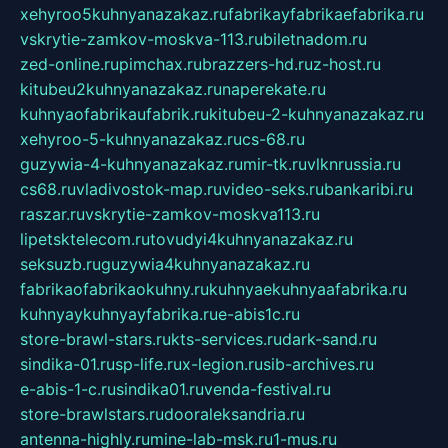
xehyroo5kuhnyanazakaz.ru
fabrikayfabrikaefabrika.ru
vskrytie-zamkov-moskva-113.ru
biletnadom.ru
zed-online.ru
pimchax.ru
brazzers-hd.ru
z-host.ru
kitubeu2kuhnyanazakaz.ru
naperekate.ru
kuhnyaofabrikaufabrik.ru
kitubeu-2-kuhnyanazakaz.ru
xehyroo-5-kuhnyanazakaz.ru
cs-68.ru
guzywia-4-kuhnyanazakaz.ru
mir-tk.ru
vlknrussia.ru
cs68.ru
vladivostok-map.ru
video-seks.ru
bankaribi.ru
raszar.ru
vskrytie-zamkov-moskva113.ru
lipetsktelecom.ru
tovudyi4kuhnyanazakaz.ru
seksuzb.ru
guzywia4kuhnyanazakaz.ru
fabrikaofabrikaokuhny.ru
kuhnyaekuhnyaafabrika.ru
kuhnyaykuhnyayfabrika.ru
e-abis1c.ru
store-brawl-stars.ru
kts-services.ru
dark-sand.ru
sindika-01.ru
sp-life.ru
x-legion.ru
sib-archives.ru
e-abis-1-c.ru
sindika01.ru
venda-festival.ru
store-brawlstars.ru
dooraleksandria.ru
antenna-highly.ru
mine-lab-msk.ru
1-mus.ru