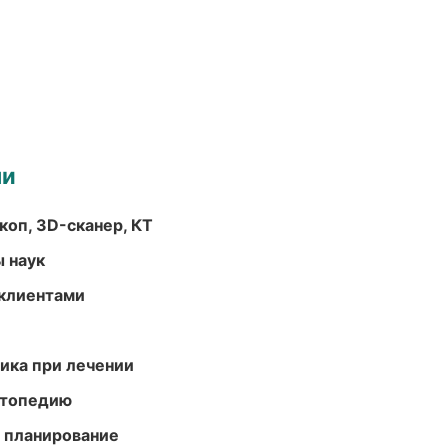
ми
оп, 3D-сканер, КТ
ы наук
 клиентами
тика при лечении
ортопедию
 планирование