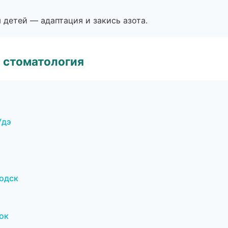
я детей — адаптация и закись азота.
 стоматология
Удэ
водск
ок