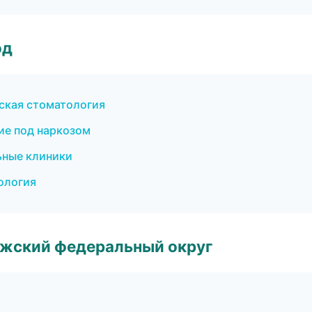
од
еская стоматология
ие под наркозом
ьные клиники
ология
лжский федеральный округ