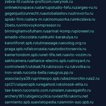
zebra-tlt.ru
okna-proficom.ru
erynok.ru
onlinekinospace.ru
startupstudio-fefu.ru
zarges-ru.ru
gegenjustizunrecht.ru
autobalashov.ru
utrovortu.ru
spiski-firm.ru
elara-m.ru
kinomusorka.ru
mkcslava.ru
2bets.ru
vintovoykompressor.ru
birminghamvsfulham.ru
sarmat-komp.ru
pioneeri.ru
amadis-chocolate.ru
shkurki-karakulya.ru
kanotiforet.spb.ru
tutmassage.ru
ecolog.org.ru
praga.spb.ru
falcorussia.ru
autodoctorservis.ru
kamertondom.spb.ru
net-life.net.ru
avto-vozim.ru
sakhcamera.ru
alliance-electro.spb.ru
stroyavt.ru
controlweb1.ru
tdsak74.ru
kinzozo-ru.ru
kvotka.ru
iron-snab.ru
costa-bella.ru
eugrus.pp.ru
associaciya39.ru
primexpo.spb.ru
bezmorchin.ru
ia2.ru
cpt21.ru
ispecspb.ru
regahost.ru
kolosok-elita.ru
tae-kwon.ru
consrio.com.ru
insiam.ru
avegainfo.ru
archery161.ru
bigencyclica.ru
vlast16.ru
korru.net
sarmiento.spb.su
extelopedia.ru
lammin-suo.spb.ru