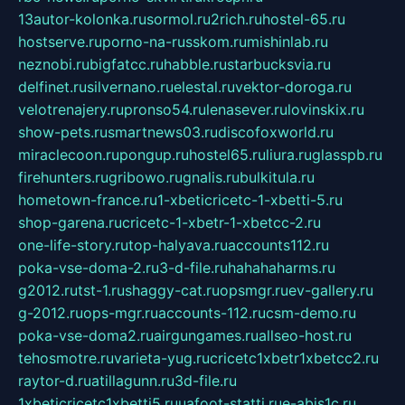
13autor-kolonka.ru
sormol.ru
2rich.ru
hostel-65.ru
hostserve.ru
porno-na-russkom.ru
mishinlab.ru
neznobi.ru
bigfatcc.ru
habble.ru
starbucksvia.ru
delfinet.ru
silvernano.ru
elestal.ru
vektor-doroga.ru
velotrenajery.ru
pronso54.ru
lenasever.ru
lovinskix.ru
show-pets.ru
smartnews03.ru
discofoxworld.ru
miraclecoon.ru
pongup.ru
hostel65.ru
liura.ru
glasspb.ru
firehunters.ru
gribowo.ru
gnalis.ru
bulkitula.ru
hometown-france.ru
1-xbeticricetc-1-xbetti-5.ru
shop-garena.ru
cricetc-1-xbetr-1-xbetcc-2.ru
one-life-story.ru
top-halyava.ru
accounts112.ru
poka-vse-doma-2.ru
3-d-file.ru
hahahaharms.ru
g2012.ru
tst-1.ru
shaggy-cat.ru
opsmgr.ru
ev-gallery.ru
g-2012.ru
ops-mgr.ru
accounts-112.ru
csm-demo.ru
poka-vse-doma2.ru
airgungames.ru
allseo-host.ru
tehosmotre.ru
varieta-yug.ru
cricetc1xbetr1xbetcc2.ru
raytor-d.ru
atillagunn.ru
3d-file.ru
1xbeticricetc1xbetti5.ru
uafoot-statti.ru
e-abis1c.ru