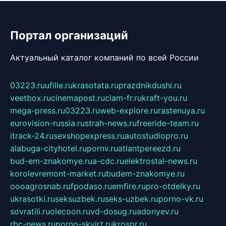
Портал организаций
Актуальный каталог компаний по всей России
03223.ru
ufille.ru
krasotata.ru
prazdnikdushi.ru
veetbox.ru
cinemapost.ru
ciam-fr.ru
kraft-you.ru
mega-press.ru
03223.ru
web-explore.ru
rastenuya.ru
eurovision-russia.ru
strah-news.ru
freeride-team.ru
itrack-24.ru
sexshopexpress.ru
autostudiopro.ru
alabuga-cityhotel.ru
pornv.ru
atlantpereezd.ru
bud-em-znakomye.ru
a-cdc.ru
elektrostal-news.ru
korolevremont-market.ru
budem-znakomye.ru
oooagrosnab.ru
fpodaso.ru
emfire.ru
pro-otdelky.ru
ukrasotki.ru
seksuzbek.ru
seks-uzbek.ru
porno-vk.ru
sovratili.ru
olecoon.ru
vd-dosug.ru
adonyev.ru
rbc-news.ru
porno-skvirt.ru
krospr.ru