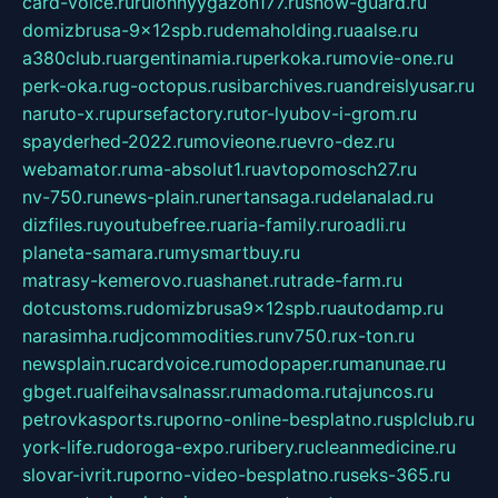
card-voice.ru
rulonnyygazon177.ru
snow-guard.ru
domizbrusa-9x12spb.ru
demaholding.ru
aalse.ru
a380club.ru
argentinamia.ru
perkoka.ru
movie-one.ru
perk-oka.ru
g-octopus.ru
sibarchives.ru
andreislyusar.ru
naruto-x.ru
pursefactory.ru
tor-lyubov-i-grom.ru
spayderhed-2022.ru
movieone.ru
evro-dez.ru
webamator.ru
ma-absolut1.ru
avtopomosch27.ru
nv-750.ru
news-plain.ru
nertansaga.ru
delanalad.ru
dizfiles.ru
youtubefree.ru
aria-family.ru
roadli.ru
planeta-samara.ru
mysmartbuy.ru
matrasy-kemerovo.ru
ashanet.ru
trade-farm.ru
dotcustoms.ru
domizbrusa9x12spb.ru
autodamp.ru
narasimha.ru
djcommodities.ru
nv750.ru
x-ton.ru
newsplain.ru
cardvoice.ru
modopaper.ru
manunae.ru
gbget.ru
alfeihavsalnassr.ru
madoma.ru
tajuncos.ru
petrovkasports.ru
porno-online-besplatno.ru
splclub.ru
york-life.ru
doroga-expo.ru
ribery.ru
cleanmedicine.ru
slovar-ivrit.ru
porno-video-besplatno.ru
seks-365.ru