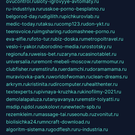
ovucontrol.ru
sloty-igrovyye-avtomaty.ru
ru-industriya.ru
russkoe-porno-besplatno.ru
belgorod-day.ru
digilith.ru
pichkurovlab.ru
medic-today.ru
taksu.ru
comp123.ru
don-ykt.ru
teensvoice.ru
imgsharing.ru
domashnee-porno.ru
eva-elfie.ru
foto-tur.ru
biz-doska.ru
metropoltravel.ru
veslo-i-yakor.ru
borodino-media.ru
rostotsky.ru
regionufa.ru
weiss-bet.ru
zaryna.ru
casinotablet.ru
universalia.ru
remont-mebeli-moscow.ru
termomur.ru
clubfisher.ru
remstirufa.ru
erdamchi.ru
doramamama.ru
muraviovka-park.ru
worldofwoman.ru
clean-dreams.ru
arkrym.ru
kristinita.ru
dircomputer.ru
healthenter.ru
textexperts.ru
pivnaya-kruzhka.ru
kinofilmy-2021.ru
demolalapaluza.ru
tanyavanya.ru
remstir-tolyatti.ru
msdip.ru
jdol.ru
sokolovr.ru
newtech-spb.ru
rezemkleim.ru
massage-tai.ru
seonub.ru
zvonitut.ru
biolisichka24.ru
mncraft-download.ru
algoritm-sistema.ru
godflesh.ru
ru-industria.ru