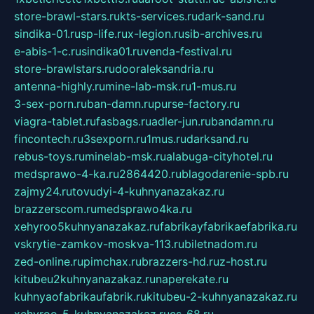
store-brawl-stars.ru
kts-services.ru
dark-sand.ru
sindika-01.ru
sp-life.ru
x-legion.ru
sib-archives.ru
e-abis-1-c.ru
sindika01.ru
venda-festival.ru
store-brawlstars.ru
dooraleksandria.ru
antenna-highly.ru
mine-lab-msk.ru
1-mus.ru
3-sex-porn.ru
ban-damn.ru
purse-factory.ru
viagra-tablet.ru
fasbags.ru
adler-jun.ru
bandamn.ru
fincontech.ru
3sexporn.ru
1mus.ru
darksand.ru
rebus-toys.ru
minelab-msk.ru
alabuga-cityhotel.ru
medsprawo-4-ka.ru
2864420.ru
blagodarenie-spb.ru
zajmy24.ru
tovudyi-4-kuhnyanazakaz.ru
brazzerscom.ru
medsprawo4ka.ru
xehyroo5kuhnyanazakaz.ru
fabrikayfabrikaefabrika.ru
vskrytie-zamkov-moskva-113.ru
biletnadom.ru
zed-online.ru
pimchax.ru
brazzers-hd.ru
z-host.ru
kitubeu2kuhnyanazakaz.ru
naperekate.ru
kuhnyaofabrikaufabrik.ru
kitubeu-2-kuhnyanazakaz.ru