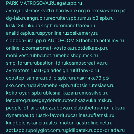
PARK-MATROSOVA.RU
agat.spb.ru
avtoyurist-moskva1.ru
hardware.org.ru
схема-авто.рф
dg-lab.ru
angrup.ru
recruiter.spb.ru
music8.spb.ru
krsk124.ru
kubok.spb.ru
romanofforex.ru
analitikaplus.ru
spyonline.ru
zosikamery.ru
sloboda-ural.pp.ru
AUTO-COM.SU
hohota.net
alimy.ru
online-z.com
aromat-vostoka.ru
otdelkaexp.ru
mobilvest.ru
bbd.net.ru
mebelshop.msk.ru
smp-forum.ru
bastion-td.ru
kosmoscreative.ru
avrmotors.ru
art-galadesign.ru
tiffany-c.ru
ecostep-samara.ru
d-p.spb.ru
галактика73.рф
sko.com.ru
davitamebel-spb.ru
fotsis.ru
tesiaes.ru
kokoroyari.spb.ru
blesna-kazan.ru
mossilver.ru
lenderoq.ru
sergeydobrin.ru
tochkazvuka.msk.ru
people-of-art.ru
bezzubova.ru
clubtibet.ru
orior-aks.ru
dynamoauto.ru
szk-favorit.ru
carlines.ru
flatnsk.ru
kingbolenskaner.ru
alex-motor.ru
astroline.net.ru
act1.spb.ru
polyglot.com.ru
gidlipetsk.ru
ooo-driada.ru