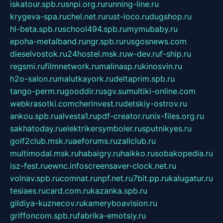
iskatour.spb.ru
snpi.org.ru
running-line.ru
krygeva-spa.ru
chel.net.ru
rust-loco.ru
dugshop.ru
hl-beta.spb.ru
school494.spb.ru
mymubaby.ru
epoha-metalband.ru
ngr.spb.ru
rusgosnews.com
dieselvostok.ru
24hostel.msk.ru
w-dev.ru
f-ship.ru
regsmi.ru
filmnetwork.ru
malinasp.ru
kinosvin.ru
h2o-salon.ru
malutkayork.ru
deltaprim.spb.ru
tango-perm.ru
gooddir.ru
sgv.su
multiki-online.com
webkrasotki.com
cherinvest.ru
detskiy-ostrov.ru
ankou.spb.ru
alvesta1.ru
pdf-creator.ru
nix-files.org.ru
sakhatoday.ru
elektrikersymboler.ru
sputnikyes.ru
golf2club.msk.ru
aeforums.ru
zallclub.ru
multimodal.msk.ru
habaigry.ru
haikko.ru
sobakopedia.ru
isz-fest.ru
ewnc.info
screensaver-clock.net.ru
volnav.spb.ru
comnat.ru
npf.net.ru
7bit.pp.ru
kalugatur.ru
tesiaes.ru
card.com.ru
kazanka.spb.ru
gildiya-kuznecov.ru
kameryboavision.ru
griffoncom.spb.ru
fabrika-emotsiy.ru