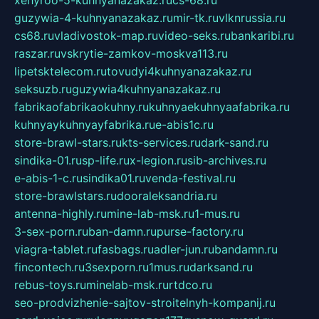
xehyroo-5-kuhnyanazakaz.ru
cs-68.ru
guzywia-4-kuhnyanazakaz.ru
mir-tk.ru
vlknrussia.ru
cs68.ru
vladivostok-map.ru
video-seks.ru
bankaribi.ru
raszar.ru
vskrytie-zamkov-moskva113.ru
lipetsktelecom.ru
tovudyi4kuhnyanazakaz.ru
seksuzb.ru
guzywia4kuhnyanazakaz.ru
fabrikaofabrikaokuhny.ru
kuhnyaekuhnyaafabrika.ru
kuhnyaykuhnyayfabrika.ru
e-abis1c.ru
store-brawl-stars.ru
kts-services.ru
dark-sand.ru
sindika-01.ru
sp-life.ru
x-legion.ru
sib-archives.ru
e-abis-1-c.ru
sindika01.ru
venda-festival.ru
store-brawlstars.ru
dooraleksandria.ru
antenna-highly.ru
mine-lab-msk.ru
1-mus.ru
3-sex-porn.ru
ban-damn.ru
purse-factory.ru
viagra-tablet.ru
fasbags.ru
adler-jun.ru
bandamn.ru
fincontech.ru
3sexporn.ru
1mus.ru
darksand.ru
rebus-toys.ru
minelab-msk.ru
rtdco.ru
seo-prodvizhenie-sajtov-stroitelnyh-kompanij.ru