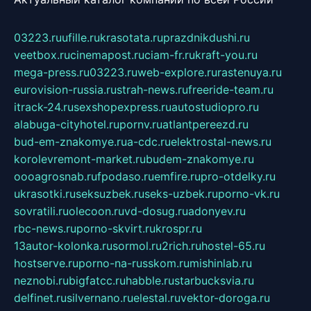
03223.ru
ufille.ru
krasotata.ru
prazdnikdushi.ru
veetbox.ru
cinemapost.ru
ciam-fr.ru
kraft-you.ru
mega-press.ru
03223.ru
web-explore.ru
rastenuya.ru
eurovision-russia.ru
strah-news.ru
freeride-team.ru
itrack-24.ru
sexshopexpress.ru
autostudiopro.ru
alabuga-cityhotel.ru
pornv.ru
atlantpereezd.ru
bud-em-znakomye.ru
a-cdc.ru
elektrostal-news.ru
korolevremont-market.ru
budem-znakomye.ru
oooagrosnab.ru
fpodaso.ru
emfire.ru
pro-otdelky.ru
ukrasotki.ru
seksuzbek.ru
seks-uzbek.ru
porno-vk.ru
sovratili.ru
olecoon.ru
vd-dosug.ru
adonyev.ru
rbc-news.ru
porno-skvirt.ru
krospr.ru
13autor-kolonka.ru
sormol.ru
2rich.ru
hostel-65.ru
hostserve.ru
porno-na-russkom.ru
mishinlab.ru
neznobi.ru
bigfatcc.ru
habble.ru
starbucksvia.ru
delfinet.ru
silvernano.ru
elestal.ru
vektor-doroga.ru