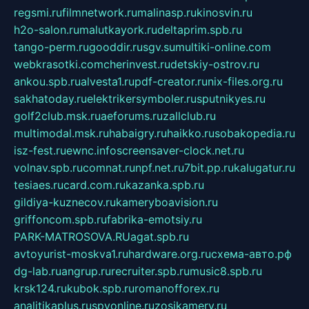
regsmi.ru
filmnetwork.ru
malinasp.ru
kinosvin.ru
h2o-salon.ru
malutkayork.ru
deltaprim.spb.ru
tango-perm.ru
gooddir.ru
sgv.su
multiki-online.com
webkrasotki.com
cherinvest.ru
detskiy-ostrov.ru
ankou.spb.ru
alvesta1.ru
pdf-creator.ru
nix-files.org.ru
sakhatoday.ru
elektrikersymboler.ru
sputnikyes.ru
golf2club.msk.ru
aeforums.ru
zallclub.ru
multimodal.msk.ru
habaigry.ru
haikko.ru
sobakopedia.ru
isz-fest.ru
ewnc.info
screensaver-clock.net.ru
volnav.spb.ru
comnat.ru
npf.net.ru
7bit.pp.ru
kalugatur.ru
tesiaes.ru
card.com.ru
kazanka.spb.ru
gildiya-kuznecov.ru
kameryboavision.ru
griffoncom.spb.ru
fabrika-emotsiy.ru
PARK-MATROSOVA.RU
agat.spb.ru
avtoyurist-moskva1.ru
hardware.org.ru
схема-авто.рф
dg-lab.ru
angrup.ru
recruiter.spb.ru
music8.spb.ru
krsk124.ru
kubok.spb.ru
romanofforex.ru
analitikaplus.ru
spyonline.ru
zosikamery.ru