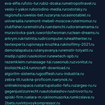
eva-elfie.ru
foto-tur.ru
biz-doska.ru
metropoltravel.ru
veslo-i-yakor.ru
borodino-media.ru
rostotsky.ru
regionufa.ru
weiss-bet.ru
zaryna.ru
casinotablet.ru
universalia.ru
remont-mebeli-moscow.ru
termomur.ru
clubfisher.ru
remstirufa.ru
erdamchi.ru
doramamama.ru
muraviovka-park.ru
worldofwoman.ru
clean-dreams.ru
arkrym.ru
kristinita.ru
dircomputer.ru
healthenter.ru
textexperts.ru
pivnaya-kruzhka.ru
kinofilmy-2021.ru
demolalapaluza.ru
tanyavanya.ru
remstir-tolyatti.ru
msdip.ru
jdol.ru
sokolovr.ru
newtech-spb.ru
rezemkleim.ru
massage-tai.ru
seonub.ru
zvonitut.ru
biolisichka24.ru
mncraft-download.ru
algoritm-sistema.ru
godflesh.ru
ru-industria.ru
zebra-tlt.ru
okna-proficom.ru
erynok.ru
onlinekinospace.ru
startupstudio-fefu.ru
zarges-ru.ru
gegenjustizunrecht.ru
autobalashov.ru
utrovortu.ru
spiski-firm.ru
elara-m.ru
kinomusorka.ru
mkcslava.ru
2bets.ru
vintovoykompressor.ru