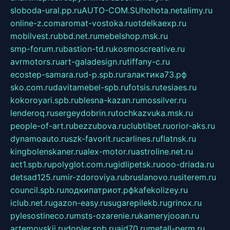
sloboda-ural.pp.ru
AUTO-COM.SU
hohota.net
alimy.ru
online-z.com
aromat-vostoka.ru
otdelkaexp.ru
mobilvest.ru
bbd.net.ru
mebelshop.msk.ru
smp-forum.ru
bastion-td.ru
kosmoscreative.ru
avrmotors.ru
art-galadesign.ru
tiffany-c.ru
ecostep-samara.ru
d-p.spb.ru
галактика73.рф
sko.com.ru
davitamebel-spb.ru
fotsis.ru
tesiaes.ru
kokoroyari.spb.ru
blesna-kazan.ru
mossilver.ru
lenderoq.ru
sergeydobrin.ru
tochkazvuka.msk.ru
people-of-art.ru
bezzubova.ru
clubtibet.ru
orior-aks.ru
dynamoauto.ru
szk-favorit.ru
carlines.ru
flatnsk.ru
kingbolenskaner.ru
alex-motor.ru
astroline.net.ru
act1.spb.ru
polyglot.com.ru
gidlipetsk.ru
ooo-driada.ru
detsad125.ru
mir-zdoroviya.ru
bruslanovo.ru
siterem.ru
council.spb.ru
лодкипатриот.рф
kafekolizey.ru
iclub.net.ru
gazon-easy.ru
sugarepilekb.ru
grinox.ru
pylesostineco.ru
msts-ozarenie.ru
kameryjooan.ru
artemovskij.ru
dopler.spb.ru
aid70.ru
metall-perm.ru