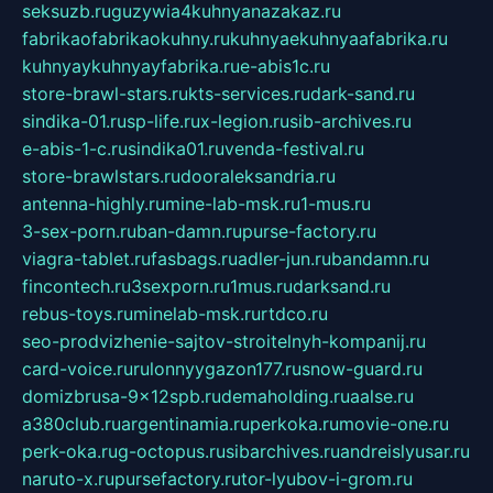
seksuzb.ru
guzywia4kuhnyanazakaz.ru
fabrikaofabrikaokuhny.ru
kuhnyaekuhnyaafabrika.ru
kuhnyaykuhnyayfabrika.ru
e-abis1c.ru
store-brawl-stars.ru
kts-services.ru
dark-sand.ru
sindika-01.ru
sp-life.ru
x-legion.ru
sib-archives.ru
e-abis-1-c.ru
sindika01.ru
venda-festival.ru
store-brawlstars.ru
dooraleksandria.ru
antenna-highly.ru
mine-lab-msk.ru
1-mus.ru
3-sex-porn.ru
ban-damn.ru
purse-factory.ru
viagra-tablet.ru
fasbags.ru
adler-jun.ru
bandamn.ru
fincontech.ru
3sexporn.ru
1mus.ru
darksand.ru
rebus-toys.ru
minelab-msk.ru
rtdco.ru
seo-prodvizhenie-sajtov-stroitelnyh-kompanij.ru
card-voice.ru
rulonnyygazon177.ru
snow-guard.ru
domizbrusa-9x12spb.ru
demaholding.ru
aalse.ru
a380club.ru
argentinamia.ru
perkoka.ru
movie-one.ru
perk-oka.ru
g-octopus.ru
sibarchives.ru
andreislyusar.ru
naruto-x.ru
pursefactory.ru
tor-lyubov-i-grom.ru