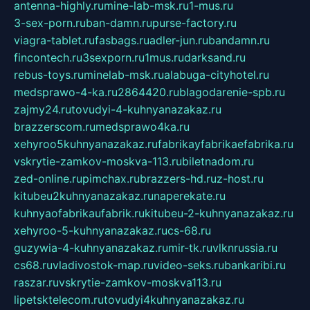
antenna-highly.ru
mine-lab-msk.ru
1-mus.ru
3-sex-porn.ru
ban-damn.ru
purse-factory.ru
viagra-tablet.ru
fasbags.ru
adler-jun.ru
bandamn.ru
fincontech.ru
3sexporn.ru
1mus.ru
darksand.ru
rebus-toys.ru
minelab-msk.ru
alabuga-cityhotel.ru
medsprawo-4-ka.ru
2864420.ru
blagodarenie-spb.ru
zajmy24.ru
tovudyi-4-kuhnyanazakaz.ru
brazzerscom.ru
medsprawo4ka.ru
xehyroo5kuhnyanazakaz.ru
fabrikayfabrikaefabrika.ru
vskrytie-zamkov-moskva-113.ru
biletnadom.ru
zed-online.ru
pimchax.ru
brazzers-hd.ru
z-host.ru
kitubeu2kuhnyanazakaz.ru
naperekate.ru
kuhnyaofabrikaufabrik.ru
kitubeu-2-kuhnyanazakaz.ru
xehyroo-5-kuhnyanazakaz.ru
cs-68.ru
guzywia-4-kuhnyanazakaz.ru
mir-tk.ru
vlknrussia.ru
cs68.ru
vladivostok-map.ru
video-seks.ru
bankaribi.ru
raszar.ru
vskrytie-zamkov-moskva113.ru
lipetsktelecom.ru
tovudyi4kuhnyanazakaz.ru