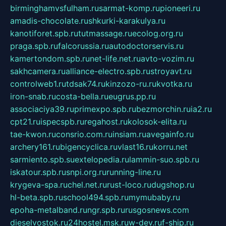
birminghamvsfulham.ru
sarmat-komp.ru
pioneeri.ru
amadis-chocolate.ru
shkurki-karakulya.ru
kanotiforet.spb.ru
tutmassage.ru
ecolog.org.ru
praga.spb.ru
falcorussia.ru
autodoctorservis.ru
kamertondom.spb.ru
net-life.net.ru
avto-vozim.ru
sakhcamera.ru
alliance-electro.spb.ru
stroyavt.ru
controlweb1.ru
tdsak74.ru
kinzozo-ru.ru
kvotka.ru
iron-snab.ru
costa-bella.ru
eugrus.pp.ru
associaciya39.ru
primexpo.spb.ru
bezmorchin.ru
ia2.ru
cpt21.ru
ispecspb.ru
regahost.ru
kolosok-elita.ru
tae-kwon.ru
consrio.com.ru
insiam.ru
avegainfo.ru
archery161.ru
bigencyclica.ru
vlast16.ru
korru.net
sarmiento.spb.su
extelopedia.ru
lammin-suo.spb.ru
iskatour.spb.ru
snpi.org.ru
running-line.ru
krygeva-spa.ru
chel.net.ru
rust-loco.ru
dugshop.ru
hl-beta.spb.ru
school494.spb.ru
mymubaby.ru
epoha-metalband.ru
ngr.spb.ru
rusgosnews.com
dieselvostok.ru
24hostel.msk.ru
w-dev.ru
f-ship.ru