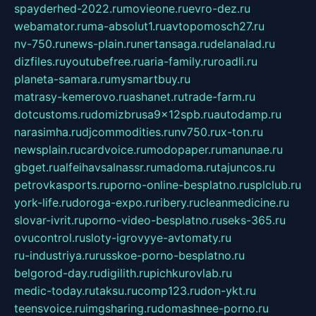
spayderhed-2022.ru
movieone.ru
evro-dez.ru
webamator.ru
ma-absolut1.ru
avtopomosch27.ru
nv-750.ru
news-plain.ru
nertansaga.ru
delanalad.ru
dizfiles.ru
youtubefree.ru
aria-family.ru
roadli.ru
planeta-samara.ru
mysmartbuy.ru
matrasy-kemerovo.ru
ashanet.ru
trade-farm.ru
dotcustoms.ru
domizbrusa9x12spb.ru
autodamp.ru
narasimha.ru
djcommodities.ru
nv750.ru
x-ton.ru
newsplain.ru
cardvoice.ru
modopaper.ru
manunae.ru
gbget.ru
alfeihavsalnassr.ru
madoma.ru
tajuncos.ru
petrovkasports.ru
porno-online-besplatno.ru
splclub.ru
york-life.ru
doroga-expo.ru
ribery.ru
cleanmedicine.ru
slovar-ivrit.ru
porno-video-besplatno.ru
seks-365.ru
ovucontrol.ru
sloty-igrovyye-avtomaty.ru
ru-industriya.ru
russkoe-porno-besplatno.ru
belgorod-day.ru
digilith.ru
pichkurovlab.ru
medic-today.ru
taksu.ru
comp123.ru
don-ykt.ru
teensvoice.ru
imgsharing.ru
domashnee-porno.ru