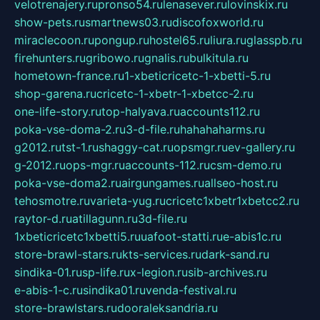
velotrenajery.ru
pronso54.ru
lenasever.ru
lovinskix.ru
show-pets.ru
smartnews03.ru
discofoxworld.ru
miraclecoon.ru
pongup.ru
hostel65.ru
liura.ru
glasspb.ru
firehunters.ru
gribowo.ru
gnalis.ru
bulkitula.ru
hometown-france.ru
1-xbeticricetc-1-xbetti-5.ru
shop-garena.ru
cricetc-1-xbetr-1-xbetcc-2.ru
one-life-story.ru
top-halyava.ru
accounts112.ru
poka-vse-doma-2.ru
3-d-file.ru
hahahaharms.ru
g2012.ru
tst-1.ru
shaggy-cat.ru
opsmgr.ru
ev-gallery.ru
g-2012.ru
ops-mgr.ru
accounts-112.ru
csm-demo.ru
poka-vse-doma2.ru
airgungames.ru
allseo-host.ru
tehosmotre.ru
varieta-yug.ru
cricetc1xbetr1xbetcc2.ru
raytor-d.ru
atillagunn.ru
3d-file.ru
1xbeticricetc1xbetti5.ru
uafoot-statti.ru
e-abis1c.ru
store-brawl-stars.ru
kts-services.ru
dark-sand.ru
sindika-01.ru
sp-life.ru
x-legion.ru
sib-archives.ru
e-abis-1-c.ru
sindika01.ru
venda-festival.ru
store-brawlstars.ru
dooraleksandria.ru