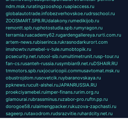
ndm.msk.ru
ratingzooshop.ru
apiaccess.ru
globalautotrade.info
bezverhovskoe.ru
drsschool.ru
ZOOSMART.SPB.RU
dalakony.ru
medikijob.ru
remontt.spb.ru
photostudia.spb.ru
myragon.ru
terramia.ru
academy62.ru
gardengallereya.ru
rti.com.ru
artem-news.ru
biserinca.ru
krasnodarkurort.com
imshowtv.ru
mebel-v-tule.ru
mobtopik.ru
pcsecurity.net.ru
tool-sib.ru
multimetrunit.ru
sp-tour.ru
fan-cs.ru
santeh-russia.ru
symbian9.net.ru
DSHAIR.RU
tmmotors.spb.ru
xjocuricopii.com
musavtomat.msk.ru
obustrojdom.ru
sovetcik.ru
ybaranovskaya.ru
ppknews.ru
cult-alshei.ru
JAPANRUSSIA.RU
proekciyamebel.ru
imper-finans.ru
rim.org.ru
glamourai.ru
brassminus.ru
zabor-pro.ru
ftn.pp.ru
dorogoe58.ru
laimengpacker.ru
kuzova-zapchasti.ru
sageerp.ru
taxodrom.ru
dsrazvitie.ru
hardcity.net.ru
ratinghomegames.ru
topservice25.ru
gubernyan.ru
gtglasslined.ru
ii4.ru
tssport.spb.ru
andorra24.com