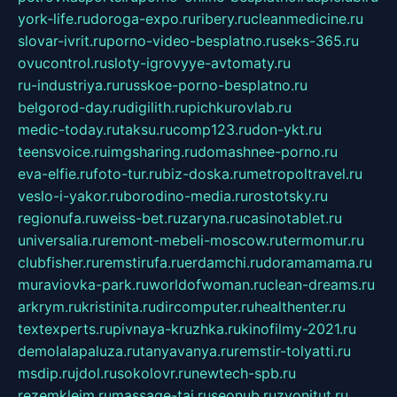
york-life.ru
doroga-expo.ru
ribery.ru
cleanmedicine.ru
slovar-ivrit.ru
porno-video-besplatno.ru
seks-365.ru
ovucontrol.ru
sloty-igrovyye-avtomaty.ru
ru-industriya.ru
russkoe-porno-besplatno.ru
belgorod-day.ru
digilith.ru
pichkurovlab.ru
medic-today.ru
taksu.ru
comp123.ru
don-ykt.ru
teensvoice.ru
imgsharing.ru
domashnee-porno.ru
eva-elfie.ru
foto-tur.ru
biz-doska.ru
metropoltravel.ru
veslo-i-yakor.ru
borodino-media.ru
rostotsky.ru
regionufa.ru
weiss-bet.ru
zaryna.ru
casinotablet.ru
universalia.ru
remont-mebeli-moscow.ru
termomur.ru
clubfisher.ru
remstirufa.ru
erdamchi.ru
doramamama.ru
muraviovka-park.ru
worldofwoman.ru
clean-dreams.ru
arkrym.ru
kristinita.ru
dircomputer.ru
healthenter.ru
textexperts.ru
pivnaya-kruzhka.ru
kinofilmy-2021.ru
demolalapaluza.ru
tanyavanya.ru
remstir-tolyatti.ru
msdip.ru
jdol.ru
sokolovr.ru
newtech-spb.ru
rezemkleim.ru
massage-tai.ru
seonub.ru
zvonitut.ru