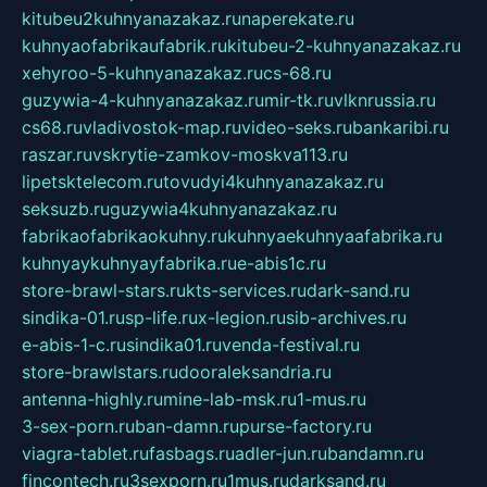
kitubeu2kuhnyanazakaz.ru
naperekate.ru
kuhnyaofabrikaufabrik.ru
kitubeu-2-kuhnyanazakaz.ru
xehyroo-5-kuhnyanazakaz.ru
cs-68.ru
guzywia-4-kuhnyanazakaz.ru
mir-tk.ru
vlknrussia.ru
cs68.ru
vladivostok-map.ru
video-seks.ru
bankaribi.ru
raszar.ru
vskrytie-zamkov-moskva113.ru
lipetsktelecom.ru
tovudyi4kuhnyanazakaz.ru
seksuzb.ru
guzywia4kuhnyanazakaz.ru
fabrikaofabrikaokuhny.ru
kuhnyaekuhnyaafabrika.ru
kuhnyaykuhnyayfabrika.ru
e-abis1c.ru
store-brawl-stars.ru
kts-services.ru
dark-sand.ru
sindika-01.ru
sp-life.ru
x-legion.ru
sib-archives.ru
e-abis-1-c.ru
sindika01.ru
venda-festival.ru
store-brawlstars.ru
dooraleksandria.ru
antenna-highly.ru
mine-lab-msk.ru
1-mus.ru
3-sex-porn.ru
ban-damn.ru
purse-factory.ru
viagra-tablet.ru
fasbags.ru
adler-jun.ru
bandamn.ru
fincontech.ru
3sexporn.ru
1mus.ru
darksand.ru