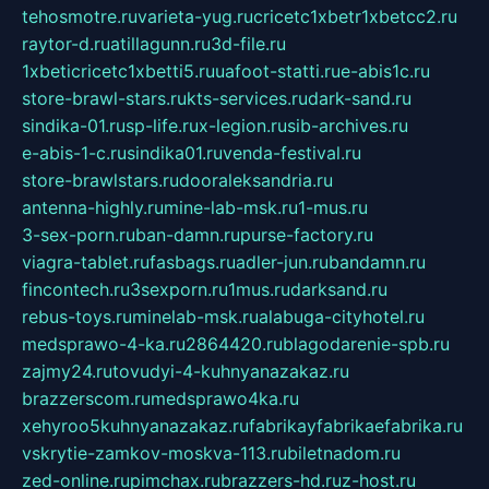
tehosmotre.ru
varieta-yug.ru
cricetc1xbetr1xbetcc2.ru
raytor-d.ru
atillagunn.ru
3d-file.ru
1xbeticricetc1xbetti5.ru
uafoot-statti.ru
e-abis1c.ru
store-brawl-stars.ru
kts-services.ru
dark-sand.ru
sindika-01.ru
sp-life.ru
x-legion.ru
sib-archives.ru
e-abis-1-c.ru
sindika01.ru
venda-festival.ru
store-brawlstars.ru
dooraleksandria.ru
antenna-highly.ru
mine-lab-msk.ru
1-mus.ru
3-sex-porn.ru
ban-damn.ru
purse-factory.ru
viagra-tablet.ru
fasbags.ru
adler-jun.ru
bandamn.ru
fincontech.ru
3sexporn.ru
1mus.ru
darksand.ru
rebus-toys.ru
minelab-msk.ru
alabuga-cityhotel.ru
medsprawo-4-ka.ru
2864420.ru
blagodarenie-spb.ru
zajmy24.ru
tovudyi-4-kuhnyanazakaz.ru
brazzerscom.ru
medsprawo4ka.ru
xehyroo5kuhnyanazakaz.ru
fabrikayfabrikaefabrika.ru
vskrytie-zamkov-moskva-113.ru
biletnadom.ru
zed-online.ru
pimchax.ru
brazzers-hd.ru
z-host.ru