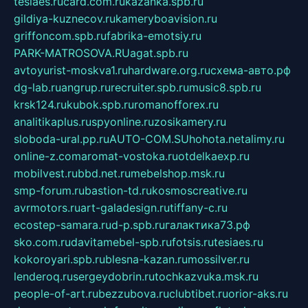
tesiaes.ru
card.com.ru
kazanka.spb.ru
gildiya-kuznecov.ru
kameryboavision.ru
griffoncom.spb.ru
fabrika-emotsiy.ru
PARK-MATROSOVA.RU
agat.spb.ru
avtoyurist-moskva1.ru
hardware.org.ru
схема-авто.рф
dg-lab.ru
angrup.ru
recruiter.spb.ru
music8.spb.ru
krsk124.ru
kubok.spb.ru
romanofforex.ru
analitikaplus.ru
spyonline.ru
zosikamery.ru
sloboda-ural.pp.ru
AUTO-COM.SU
hohota.net
alimy.ru
online-z.com
aromat-vostoka.ru
otdelkaexp.ru
mobilvest.ru
bbd.net.ru
mebelshop.msk.ru
smp-forum.ru
bastion-td.ru
kosmoscreative.ru
avrmotors.ru
art-galadesign.ru
tiffany-c.ru
ecostep-samara.ru
d-p.spb.ru
галактика73.рф
sko.com.ru
davitamebel-spb.ru
fotsis.ru
tesiaes.ru
kokoroyari.spb.ru
blesna-kazan.ru
mossilver.ru
lenderoq.ru
sergeydobrin.ru
tochkazvuka.msk.ru
people-of-art.ru
bezzubova.ru
clubtibet.ru
orior-aks.ru