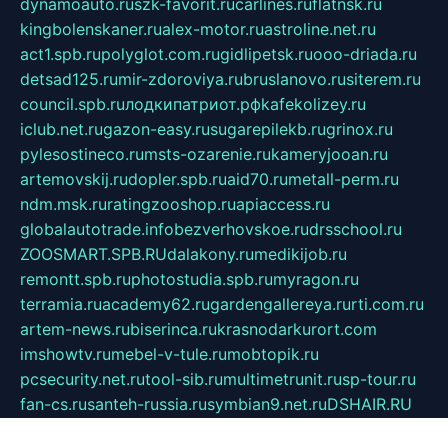
dynamoauto.ru
szk-favorit.ru
carlines.ru
flatnsk.ru
kingbolenskaner.ru
alex-motor.ru
astroline.net.ru
act1.spb.ru
polyglot.com.ru
gidlipetsk.ru
ooo-driada.ru
detsad125.ru
mir-zdoroviya.ru
bruslanovo.ru
siterem.ru
council.spb.ru
лодкипатриот.рф
kafekolizey.ru
iclub.net.ru
gazon-easy.ru
sugarepilekb.ru
grinox.ru
pylesostineco.ru
msts-ozarenie.ru
kameryjooan.ru
artemovskij.ru
dopler.spb.ru
aid70.ru
metall-perm.ru
ndm.msk.ru
ratingzooshop.ru
apiaccess.ru
globalautotrade.info
bezverhovskoe.ru
drsschool.ru
ZOOSMART.SPB.RU
dalakony.ru
medikijob.ru
remontt.spb.ru
photostudia.spb.ru
myragon.ru
terramia.ru
academy62.ru
gardengallereya.ru
rti.com.ru
artem-news.ru
biserinca.ru
krasnodarkurort.com
imshowtv.ru
mebel-v-tule.ru
mobtopik.ru
pcsecurity.net.ru
tool-sib.ru
multimetrunit.ru
sp-tour.ru
fan-cs.ru
santeh-russia.ru
symbian9.net.ru
DSHAIR.RU
tmmotors.spb.ru
xjocuricopii.com
musavtomat.msk.ru