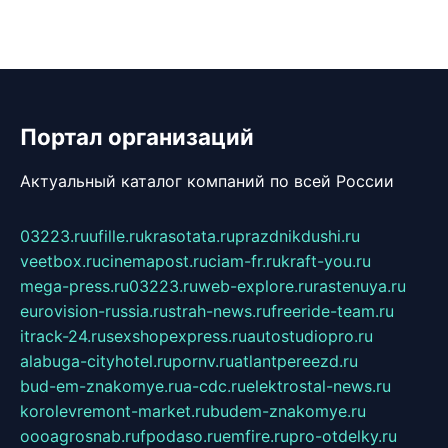
Портал организаций
Актуальный каталог компаний по всей России
03223.ru
ufille.ru
krasotata.ru
prazdnikdushi.ru
veetbox.ru
cinemapost.ru
ciam-fr.ru
kraft-you.ru
mega-press.ru
03223.ru
web-explore.ru
rastenuya.ru
eurovision-russia.ru
strah-news.ru
freeride-team.ru
itrack-24.ru
sexshopexpress.ru
autostudiopro.ru
alabuga-cityhotel.ru
pornv.ru
atlantpereezd.ru
bud-em-znakomye.ru
a-cdc.ru
elektrostal-news.ru
korolevremont-market.ru
budem-znakomye.ru
oooagrosnab.ru
fpodaso.ru
emfire.ru
pro-otdelky.ru