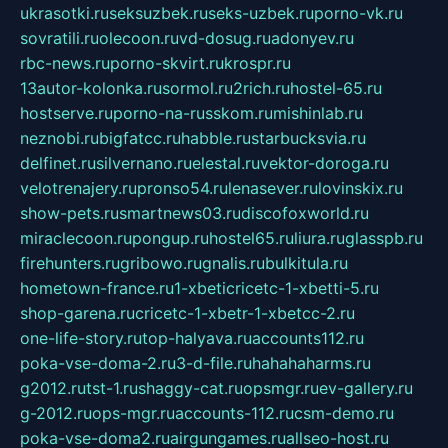
ukrasotki.ru
seksuzbek.ru
seks-uzbek.ru
porno-vk.ru
sovratili.ru
olecoon.ru
vd-dosug.ru
adonyev.ru
rbc-news.ru
porno-skvirt.ru
krospr.ru
13autor-kolonka.ru
sormol.ru
2rich.ru
hostel-65.ru
hostserve.ru
porno-na-russkom.ru
mishinlab.ru
neznobi.ru
bigfatcc.ru
habble.ru
starbucksvia.ru
delfinet.ru
silvernano.ru
elestal.ru
vektor-doroga.ru
velotrenajery.ru
pronso54.ru
lenasever.ru
lovinskix.ru
show-pets.ru
smartnews03.ru
discofoxworld.ru
miraclecoon.ru
pongup.ru
hostel65.ru
liura.ru
glasspb.ru
firehunters.ru
gribowo.ru
gnalis.ru
bulkitula.ru
hometown-france.ru
1-xbeticricetc-1-xbetti-5.ru
shop-garena.ru
cricetc-1-xbetr-1-xbetcc-2.ru
one-life-story.ru
top-halyava.ru
accounts112.ru
poka-vse-doma-2.ru
3-d-file.ru
hahahaharms.ru
g2012.ru
tst-1.ru
shaggy-cat.ru
opsmgr.ru
ev-gallery.ru
g-2012.ru
ops-mgr.ru
accounts-112.ru
csm-demo.ru
poka-vse-doma2.ru
airgungames.ru
allseo-host.ru