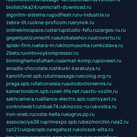
biolisichka24.ru
mncraft-download.ru
algoritm-sistema.ru
godflesh.ru
ru-industria.ru
zebra-tlt.ru
okna-proficom.ru
erynok.ru
onlinekinospace.ru
startupstudio-fefu.ru
zarges-ru.ru
gegenjustizunrecht.ru
autobalashov.ru
utrovortu.ru
spiski-firm.ru
elara-m.ru
kinomusorka.ru
mkcslava.ru
2bets.ru
vintovoykompressor.ru
birminghamvsfulham.ru
sarmat-komp.ru
pioneeri.ru
amadis-chocolate.ru
shkurki-karakulya.ru
kanotiforet.spb.ru
tutmassage.ru
ecolog.org.ru
praga.spb.ru
falcorussia.ru
autodoctorservis.ru
kamertondom.spb.ru
net-life.net.ru
avto-vozim.ru
sakhcamera.ru
alliance-electro.spb.ru
stroyavt.ru
controlweb1.ru
tdsak74.ru
kinzozo-ru.ru
kvotka.ru
iron-snab.ru
costa-bella.ru
eugrus.pp.ru
associaciya39.ru
primexpo.spb.ru
bezmorchin.ru
ia2.ru
cpt21.ru
ispecspb.ru
regahost.ru
kolosok-elita.ru