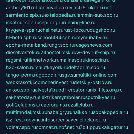
tae-kwon.ru
consrio.com.ru
insiam.ru
avegainfo.ru
archery161.ru
bigencyclica.ru
vlast16.ru
korru.net
sarmiento.spb.su
extelopedia.ru
lammin-suo.spb.ru
iskatour.spb.ru
snpi.org.ru
running-line.ru
krygeva-spa.ru
chel.net.ru
rust-loco.ru
dugshop.ru
hl-beta.spb.ru
school494.spb.ru
mymubaby.ru
epoha-metalband.ru
ngr.spb.ru
rusgosnews.com
dieselvostok.ru
24hostel.msk.ru
w-dev.ru
f-ship.ru
regsmi.ru
filmnetwork.ru
malinasp.ru
kinosvin.ru
h2o-salon.ru
malutkayork.ru
deltaprim.spb.ru
tango-perm.ru
gooddir.ru
sgv.su
multiki-online.com
webkrasotki.com
cherinvest.ru
detskiy-ostrov.ru
ankou.spb.ru
alvesta1.ru
pdf-creator.ru
nix-files.org.ru
sakhatoday.ru
elektrikersymboler.ru
sputnikyes.ru
golf2club.msk.ru
aeforums.ru
zallclub.ru
multimodal.msk.ru
habaigry.ru
haikko.ru
sobakopedia.ru
isz-fest.ru
ewnc.info
screensaver-clock.net.ru
volnav.spb.ru
comnat.ru
npf.net.ru
7bit.pp.ru
kalugatur.ru